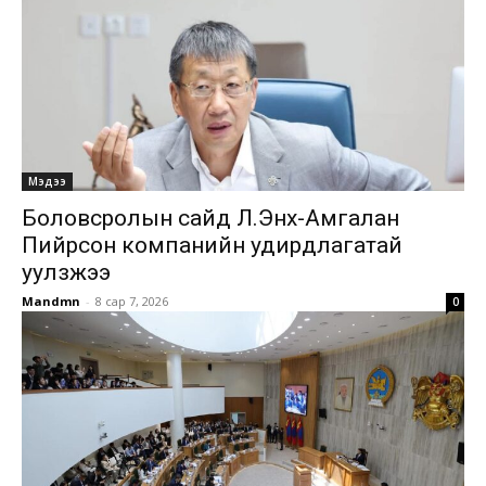
Мэдээ
Боловсролын сайд Л.Энх-Амгалан
Пийрсон компанийн удирдлагатай
уулзжээ
Mandmn
-
8 сар 7, 2026
0