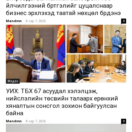
үйлчилгээний бүртгэлийг цуцалснаар
бизнес эрхлэхэд таатай нөхцөл бүрдэнэ
Mandmn
-
8 сар 7, 2026
0
Мэдээ
УИХ: ТБХ 67 асуудал хэлэлцэж,
нийслэлийн төсвийн талаарх ерөнхий
хяналтын сонсгол зохион байгуулсан
байна
Mandmn
-
8 сар 7, 2026
0