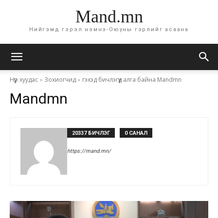
Mand.mn
Нийгэмд гэрэл нэмнэ-Оюуны гэрлийг асаана
Нүүр хуудас
Зохиогчид
гэхэд бичлэгүүд алга байна Mandmn
Mandmn
20337 БИЧЛЭГ
0 САНАЛ
https://mand.mn/