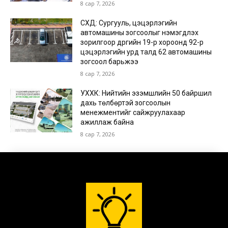
8 сар 7, 2026
СХД: Сургууль, цэцэрлэгийн
автомашины зогсоолыг нэмэгдүүлэх
зорилгоор дүүргийн 19-р хороонд 92-р
цэцэрлэгийн урд талд 62 автомашины
зогсоол барьжээ
8 сар 7, 2026
УХХК: Нийтийн эзэмшлийн 50 байршил
дахь төлбөртэй зогсоолын
менежментийг сайжруулахаар
ажиллаж байна
8 сар 7, 2026