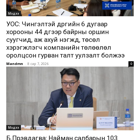
Мэдээ
УОС: Чингэлтэй дүүргийн 6 дугаар
хорооны 44 дүгээр байрны оршин
суугчид, аж ахуй нэгжүүд, төсөл
хэрэгжүүлэгч компанийн төлөөлөл
оролцсон гурван талт уулзалт болжээ
Mandmn
-
8 сар 7, 2026
0
Мэдээ
Б.Пүрэвдагва: Найман салбарын 103