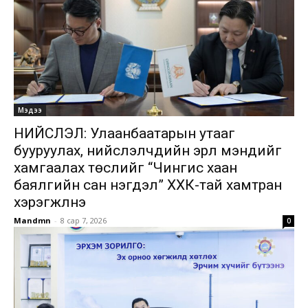
Мэдээ
НИЙСЛЭЛ: Улаанбаатарын утааг
бууруулах, нийслэлчүүдийн эрүүл мэндийг
хамгаалах төслийг “Чингис хаан
баялгийн сан нэгдэл” ХХК-тай хамтран
хэрэгжүүлнэ
Mandmn
-
8 сар 7, 2026
0