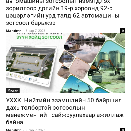
автомашины зогсоолыг нэмэгдүүлэх
зорилгоор дүүргийн 19-р хороонд 92-р
цэцэрлэгийн урд талд 62 автомашины
зогсоол барьжээ
Mandmn
-
8 сар 7, 2026
0
Мэдээ
УХХК: Нийтийн эзэмшлийн 50 байршил
дахь төлбөртэй зогсоолын
менежментийг сайжруулахаар ажиллаж
байна
Mandmn
-
8 сар 7, 2026
0