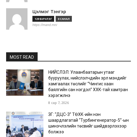
Цэлмэг Тэнгэр
129 БИЧЛЭГ
0 САНАЛ
https://mand.mn/
MOST READ
НИЙСЛЭЛ: Улаанбаатарын утааг
бууруулах, нийслэлчүүдийн эрүүл мэндийг
хамгаалах төслийг “Чингис хаан
баялгийн сан нэгдэл” ХХК-тай хамтран
хэрэгжүүлнэ
8 сар 7, 2026
ЗГ: “ДЦС-3” ТӨХК-ийн нэн
шаардлагатай “Турбингенератор-5”-ын
шинэчлэлийн төсвийг шийдвэрлэхээр
болжээ