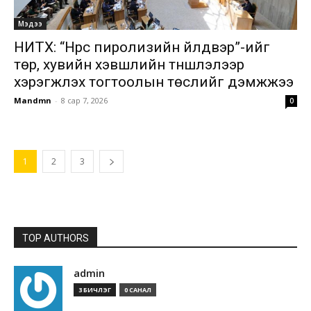
Мэдээ
НИТХ: “Нүүрс пиролизийн үйлдвэр”-ийг
төр, хувийн хэвшлийн түншлэлээр
хэрэгжүүлэх тогтоолын төслийг дэмжжээ
Mandmn
-
8 сар 7, 2026
0
1
2
3
TOP AUTHORS
admin
3 БИЧЛЭГ
0 САНАЛ