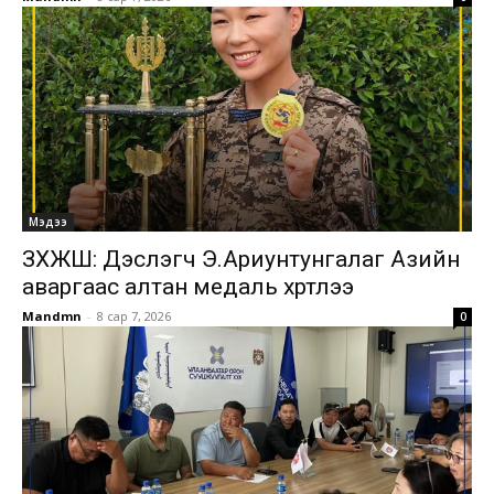
Мэдээ
ЗХЖШ: Дэслэгч Э.Ариунтунгалаг Азийн
аваргаас алтан медаль хүртлээ
Mandmn
-
8 сар 7, 2026
0