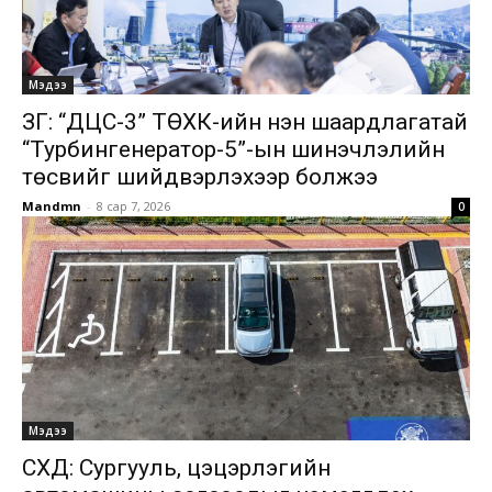
Мэдээ
ЗГ: “ДЦС-3” ТӨХК-ийн нэн шаардлагатай
“Турбингенератор-5”-ын шинэчлэлийн
төсвийг шийдвэрлэхээр болжээ
Mandmn
-
8 сар 7, 2026
0
Мэдээ
СХД: Сургууль, цэцэрлэгийн