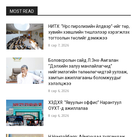
MOST READ
НИТХ: “Нүүрс пиролизийн үйлдвэр”-ийг төр,
хувийн хэвшлийн түншлэлээр хэрэгжүүлэх
тогтоолын төслийг дэмжжээ
8 сар 7, 2026
Боловсролын сайд Л.Энх-Амгалан
“Дэлхийн залуу манлайлагчид”
нийгэмлэгийн төлөөлөгчидтэй уулзаж,
хамтын ажиллагааны боломжуудыг
хэлэлцжээ
8 сар 6, 2026
ХЗДХЯ: “Явуулын оффис” Нарантуул
ОУХТ-д ажиллалаа
8 сар 6, 2026
Н.Номтойбаяр: Аймгуудад тулгамдаж