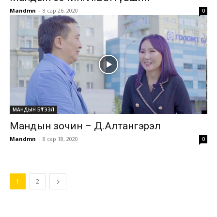
Mandmn
-
8 сар 26, 2020
0
МАНДЫН БҮТЭЭЛ
Мандын зочин – Д.Алтангэрэл
Mandmn
-
8 сар 18, 2020
0
1
2