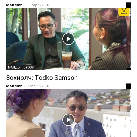
Mandmn
-
11 сар 5, 2020
0
МАНДЫН БҮТЭЭЛ
Зохиолч: Тodko Samson
Mandmn
-
9 сар 25, 2020
0