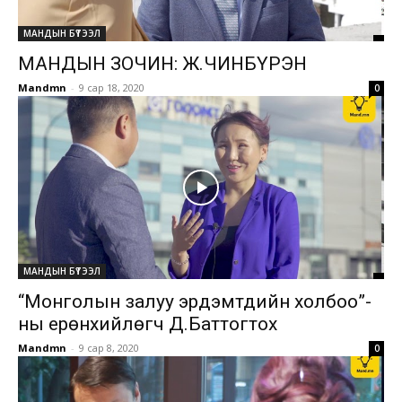
МАНДЫН БҮТЭЭЛ
МАНДЫН ЗОЧИН: Ж.ЧИНБҮРЭН
Mandmn
-
9 сар 18, 2020
0
МАНДЫН БҮТЭЭЛ
“Монголын залуу эрдэмтдийн холбоо”-
ны ерөнхийлөгч Д.Баттогтох
Mandmn
-
9 сар 8, 2020
0