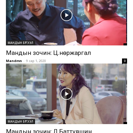
МАНДЫН БҮТЭЭЛ
Мандын зочин: Ц.Өнөржаргал
Mandmn
-
9 сар 1, 2020
0
МАНДЫН БҮТЭЭЛ
Мандын зочин: Л.Баттүвшин