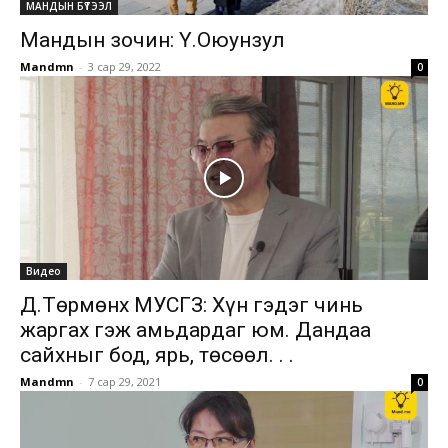
МАНДЫН БҮТЭЭЛ
Мандын зочин: Ү.Оюунзул
Mandmn
-
3 сар 29, 2022
0
Видео
Д.Төрмөнх МУСГЗ: Хүн гэдэг чинь
жаргах гэж амьдардаг юм. Дандаа
сайхныг бод, ярь, төсөөл. . .
Mandmn
-
7 сар 29, 2021
0