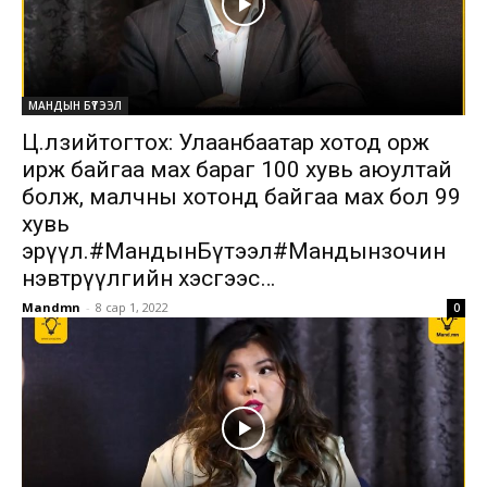
МАНДЫН БҮТЭЭЛ
Ц.Өлзийтогтох: Улаанбаатар хотод орж
ирж байгаа мах бараг 100 хувь аюултай
болж, малчны хотонд байгаа мах бол 99
хувь
эрүүл.#МандынБүтээл#Мандынзочин
нэвтрүүлгийн хэсгээс…
Mandmn
-
8 сар 1, 2022
0