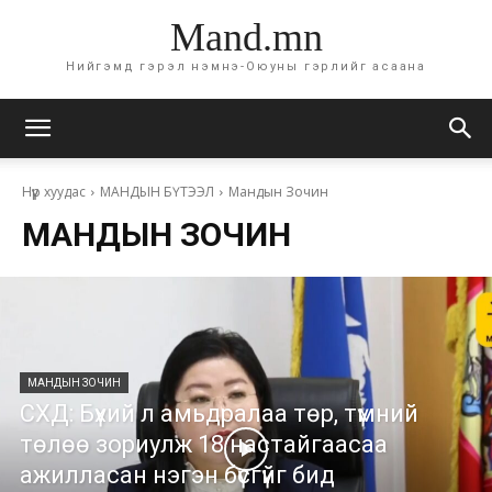
Mand.mn
Нийгэмд гэрэл нэмнэ-Оюуны гэрлийг асаана
Нүүр хуудас
МАНДЫН БҮТЭЭЛ
Мандын Зочин
МАНДЫН ЗОЧИН
МАНДЫН ЗОЧИН
СХД: Бүхий л амьдралаа төр, түмний
төлөө зориулж 18 настайгаасаа
ажилласан нэгэн бүсгүйг бид