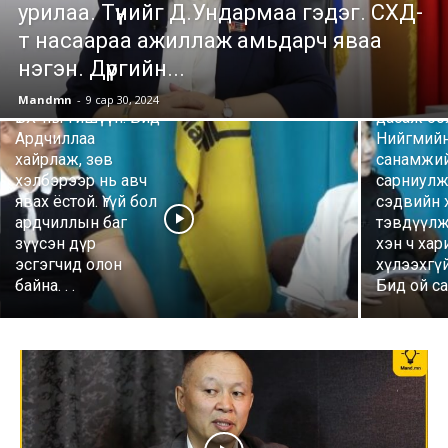
урилаа. Түүнийг Д.Ундармаа гэдэг. СХД-
МАНДЫН БҮТ
т насаараа ажиллаж амьдарч яваа
Б.Жагар:
нэгэн. Дүүргийн...
МАНДЫН БҮТЭЭЛ
аливаа
Г.Очирбат АН-ын
дарангуй
Mandmn
-
9 сар 30, 2024
ҮБХ-ны гишүүн: Бид
дасаж бо
Ардчиллаа
Нийгмийн
хайрлаж, зөв
санамжи
хэлбэрээр нь авч
сарниулж
явах ёстой. Үгүй бол
сэдвийн 
ардчиллын баг
тэвдүүлж
зүүсэн дүр
хэн ч хар
эсгэгчид олон
хүлээхгүй
байна. . .
Бид ой са