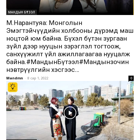
МАНДЫН БҮТЭЭЛ
М.Нарантуяа: Монголын
Эмэгтэйчүүдийн холбооны дүрэмд маш
ноцтой юм байна. Бүхэл бүтэн зургаан
зүйл дээр нууцын зэрэглэл тогтоож,
санхүүжилт үйл ажиллагаагаа нууцалж
байна.#МандынБүтээл#Мандынзочин
нэвтрүүлгийн хэсгээс…
Mandmn
-
8 сар 1, 2022
0