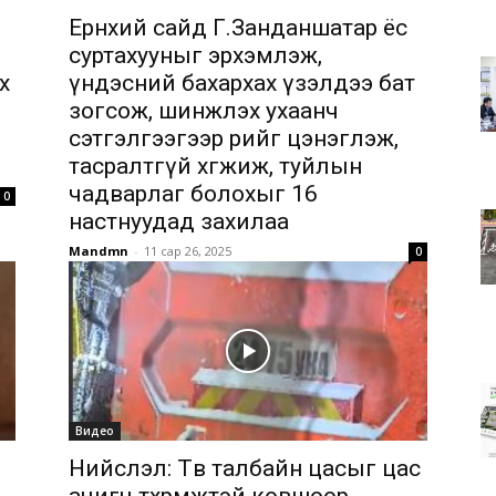
Ерөнхий сайд Г.Занданшатар ёс
суртахууныг эрхэмлэж,
х
үндэсний бахархах үзэлдээ бат
зогсож, шинжлэх ухаанч
сэтгэлгээгээр өөрийгөө цэнэглэж,
тасралтгүй хөгжиж, туйлын
чадварлаг болохыг 16
0
настнуудад захилаа
Mandmn
-
11 сар 26, 2025
0
Видео
Нийслэл: Төв талбайн цасыг цас