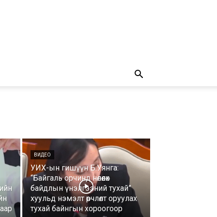
ВИДЕО
УИХ-ын гишүүн Б.Уянга:
“Байгаль орчинд нөлөөлөх
гийн
байдлын үнэлгээний тухай”
йн
хуульд нэмэлт өөрчлөлт оруулах
хаар
тухай байнгын хороогоор