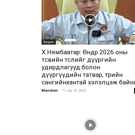
Видео
Х.Нямбаатар: Өнөөдөр 2026 оны
төсвийн төслийг дүүргийн
удирдлагууд болон
дүүргүүдийн татвар, төрийн
сангийнхантай хэлэлцэж байн
Mandmn
-
11 сар 19, 2025