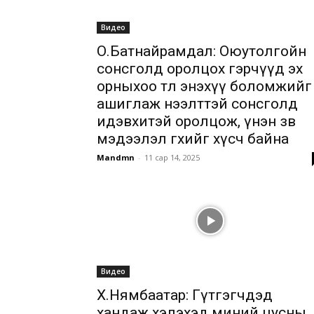
Видео
О.Батнайрамдал: Оюутолгойн
сонсголд оролцох гэрчүүд эх
орныхоо төлөө энэхүү боломжийг
ашиглаж нээлттэй сонсголд
идэвхитэй оролцож, үнэн зөв
мэдээлэл өгөхийг хүсч байна
Mandmn
-
11 сар 14, 2025
Видео
Х.Нямбаатар: Гүтгэгчдэд
хандаж хэлэхэд миний цусны