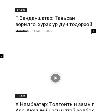
Видео
Г.Занданшатар: Тавьсан
зорилго, хүрэх үр дүн тодорхой
Mandmn
-
11 сар 13, 2025
0
0
Видео
Х.Нямбаатар: Толгойтын замыг
Ард Аюушийн өргөн чөлөөтэй холбох