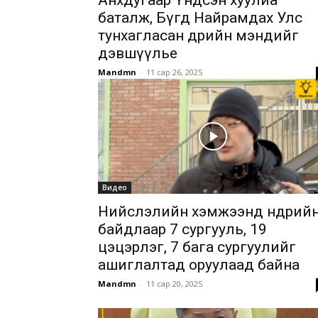
Анхдугаар Үндсэн хуулиа
баталж, Бүгд Найрамдах Улс
тунхагласан өдрийн мэндийг
дэвшүүлье
Mandmn
-
11 сар 26, 2025
Видео
Нийслэлийн хэмжээнд өнөөдрий
байдлаар 7 сургууль, 19
цэцэрлэг, 7 бага сургуулийг
ашиглалтад оруулаад байна
Mandmn
-
11 сар 20, 2025