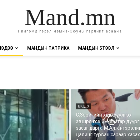
Mand.mn
Нийгэмд гэрэл нэмнэ-Оюуны гэрлийг асаана
МЭДЭЭ
МАНДЫН ПАПРИКА
МАНДЫН БҮТЭЭЛ
ВИДЕО
С.Зоригийн хөшөөг нүүлгэх
зөвшөөрөл өгсөн Сүхбаатар дүүр
засаг дарга М.Алтангэрэли
цалинг гурван сараар хаса