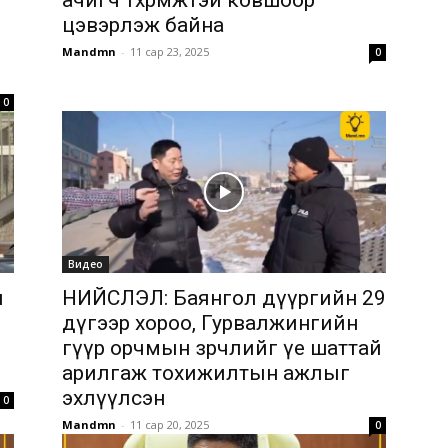
ачигч төхөөрөмжтэй ковшоор
цэвэрлэж байна
Mandmn
-
11 сар 23, 2025
0
0
Видео
н
НИЙСЛЭЛ: Баянгол дүүргийн 29
дүгээр хороо, Гурвалжингийн
гүүр орчмын зөрчлийг үе шаттай
арилгаж тохижилтын ажлыг
эхлүүлсэн
0
Mandmn
-
11 сар 20, 2025
0