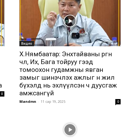
Видео
Х.Нямбаатар: Энхтайваны өргөн
чөлөө, Их, Бага тойруу гээд
томоохон гудамжны явган
замыг шинэчлэх ажлыг өнөө жил
а
бүхэлд нь эхлүүлсэн ч дуусгаж
амжсангүй
0
Mandmn
-
11 сар 19, 2025
0