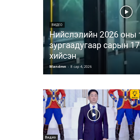
ВИДЕО
Нийслэлийн 2026 оны төсө
зургаадугаар сарын 17
хийсэн
Mandmn
-
8 сар 4, 2026
Видео