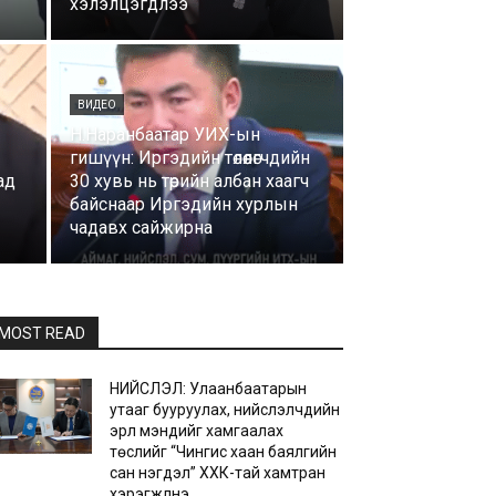
хэлэлцэгдлээ
ВИДЕО
Н.Наранбаатар УИХ-ын
гишүүн: Иргэдийн төлөөлөгчдийн
ад
30 хувь нь төрийн албан хаагч
байснаар Иргэдийн хурлын
чадавх сайжирна
MOST READ
НИЙСЛЭЛ: Улаанбаатарын
утааг бууруулах, нийслэлчүүдийн
эрүүл мэндийг хамгаалах
төслийг “Чингис хаан баялгийн
сан нэгдэл” ХХК-тай хамтран
хэрэгжүүлнэ