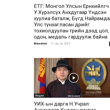
ЕТГ: Монгол Улсын Ерөнхийлөгч
У.Хүрэлсүх Анхдугаар Үндсэн
хуулиа баталж, Бүгд Найрамда
Улс тунхагласан өдрийг
тохиолдуулан төрийн дээд цол,
одон, медаль гардуулж байна
Mandmn
-
11 сар 26, 2025
Видео
УИХ-ын дарга Н.Учрал: