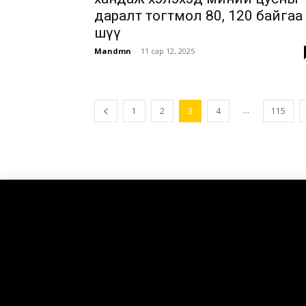
даралт тогтмол 80, 120 байгаа
шүү
Mandmn
-
11 сар 12, 2025
...
1
2
3
4
115