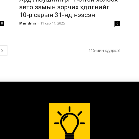
авто замын зорчих хөдөлгөөнийг
10-р сарын 31-нд нээсэн
Mandmn
-
11 сар 11, 2025
0
0
115-ийн хуудас 3