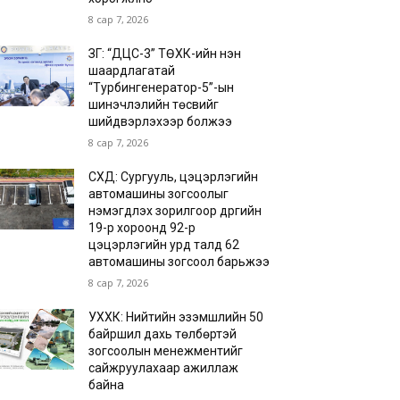
8 сар 7, 2026
ЗГ: “ДЦС-3” ТӨХК-ийн нэн
шаардлагатай
“Турбингенератор-5”-ын
шинэчлэлийн төсвийг
шийдвэрлэхээр болжээ
8 сар 7, 2026
СХД: Сургууль, цэцэрлэгийн
автомашины зогсоолыг
нэмэгдүүлэх зорилгоор дүүргийн
19-р хороонд 92-р
цэцэрлэгийн урд талд 62
автомашины зогсоол барьжээ
8 сар 7, 2026
УХХК: Нийтийн эзэмшлийн 50
байршил дахь төлбөртэй
зогсоолын менежментийг
сайжруулахаар ажиллаж
байна