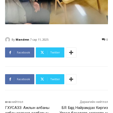
By
Mandmn
7 сар 11, 2025
0
Facebook
Twitter
Facebook
Twitter
өмнөх нийтлэл
Дараагийн нийтлэл
ГХУСАЗЗ: Ажлын албаны
БЯ: Бүгд Найрамдах Киргиз