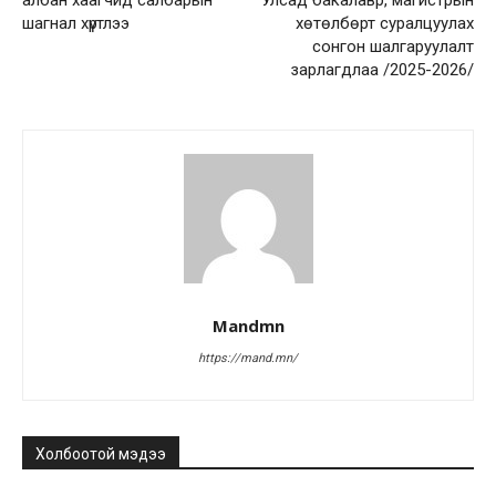
албан хаагчид салбарын
Улсад бакалавр, магистрын
шагнал хүртлээ
хөтөлбөрт суралцуулах
сонгон шалгаруулалт
зарлагдлаа /2025-2026/
Mandmn
https://mand.mn/
Холбоотой мэдээ