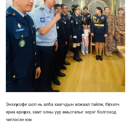
Энэхүү кофе шоп нь алба хаагчдын алжаал тайлж, бүтээлч
яриа өрнүүлэх, хамт олны уур амьсгалыг эерэг болгоход
чиглэсэн юм.