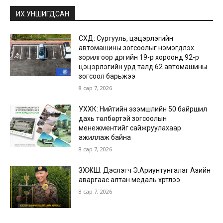
ИХ УНШИГДСАН
СХД: Сургууль, цэцэрлэгийн
автомашины зогсоолыг нэмэгдүүлэх
зорилгоор дүүргийн 19-р хороонд 92-р
цэцэрлэгийн урд талд 62 автомашины
зогсоол барьжээ
8 сар 7, 2026
УХХК: Нийтийн эзэмшлийн 50 байршил
дахь төлбөртэй зогсоолын
менежментийг сайжруулахаар
ажиллаж байна
8 сар 7, 2026
ЗХЖШ: Дэслэгч Э.Ариунтунгалаг Азийн
аваргаас алтан медаль хүртлээ
8 сар 7, 2026