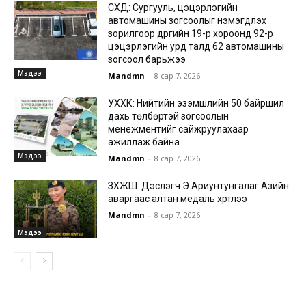
СХД: Сургууль, цэцэрлэгийн
автомашины зогсоолыг нэмэгдүүлэх
зорилгоор дүүргийн 19-р хороонд 92-р
цэцэрлэгийн урд талд 62 автомашины
зогсоол барьжээ
Мэдээ
Mandmn
-
8 сар 7, 2026
УХХК: Нийтийн эзэмшлийн 50 байршил
дахь төлбөртэй зогсоолын
менежментийг сайжруулахаар
ажиллаж байна
Мэдээ
Mandmn
-
8 сар 7, 2026
ЗХЖШ: Дэслэгч Э.Ариунтунгалаг Азийн
аваргаас алтан медаль хүртлээ
Mandmn
-
8 сар 7, 2026
Мэдээ