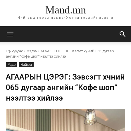
Mand.mn
Нийгэмд гэрэл нэмнэ-Оюуны гэрлийг асаана
Нүүр хуудас
Мэдээ
АГААРЫН ЦЭРЭГ: Зэвсэгт хүчний 065 дугаар
ангийн “Кофе шоп” нээлтээ хийлээ
Мэдээ
Нийгэм
АГААРЫН ЦЭРЭГ: Зэвсэгт хүчний
065 дугаар ангийн “Кофе шоп”
нээлтээ хийлээ