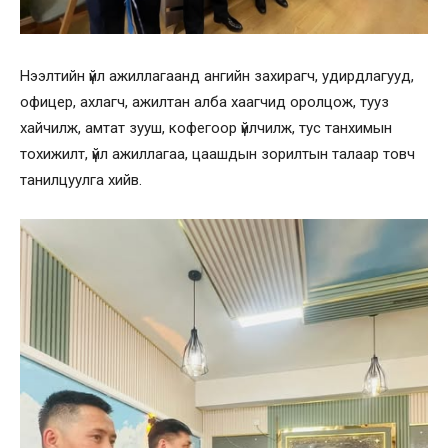
Нээлтийн үйл ажиллагаанд ангийн захирагч, удирдлагууд,
офицер, ахлагч, ажилтан алба хаагчид оролцож, тууз
хайчилж, амтат зууш, кофегоор үйлчилж, тус танхимын
тохижилт, үйл ажиллагаа, цаашдын зорилтын талаар товч
танилцуулга хийв.