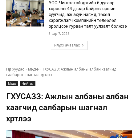
УОС: Чингэлтэй дүүргийн 6 дугаар
хорооны 44 дүгээр байрны оршин
суугчид, аж ахуй нэгжүүд, төсөл
хэрэгжүүлэгч компанийн төлөөлөл
оролцсон гурван талт уулзалт болжээ
8 сар 7, 2026
илүү их ачаалах