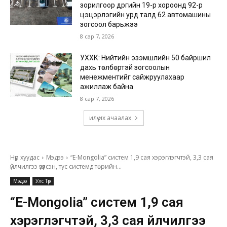
зорилгоор дүүргийн 19-р хороонд 92-р
цэцэрлэгийн урд талд 62 автомашины
зогсоол барьжээ
8 сар 7, 2026
УХХК: Нийтийн эзэмшлийн 50 байршил
дахь төлбөртэй зогсоолын
менежментийг сайжруулахаар
ажиллаж байна
8 сар 7, 2026
илүү их ачаалах