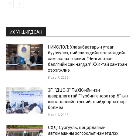
ИХ УНШИГДСАН
НИЙСЛЭЛ: Улаанбаатарын утааг
бууруулах, нийслэлчүүдийн эрүүл мэндийг
хамгаалах төслийг “Чингис хаан
баялгийн сан нэгдэл” ХХК-тай хамтран
хэрэгжүүлнэ
8 сар 7, 2026
ЗГ: “ДЦС-3” ТӨХК-ийн нэн
шаардлагатай “Турбингенератор-5”-ын
шинэчлэлийн төсвийг шийдвэрлэхээр
болжээ
8 сар 7, 2026
СХД: Сургууль, цэцэрлэгийн
автомашины зогсоолыг нэмэгдүүлэх