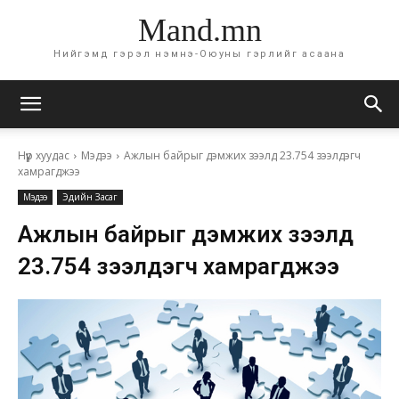
Mand.mn
Нийгэмд гэрэл нэмнэ-Оюуны гэрлийг асаана
Нүүр хуудас
Мэдээ
Ажлын байрыг дэмжих зээлд 23.754 зээлдэгч
хамрагджээ
Мэдээ
Эдийн Засаг
Ажлын байрыг дэмжих зээлд
23.754 зээлдэгч хамрагджээ