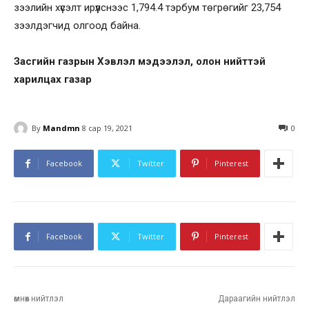
зээлийн хүсэлт ирүүлснээс 1,794.4 тэрбум төгрөгийг 23,754
зээлдэгчид олгоод байна.
Засгийн газрын Хэвлэл мэдээлэл, олон нийттэй
харилцах газар
By
Mandmn
8 сар 19, 2021
0
Facebook
Twitter
Pinterest
Facebook
Twitter
Pinterest
өмнөх нийтлэл
Дараагийн нийтлэл