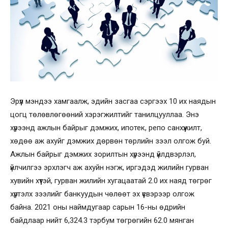
Эрүүл мэндээ хамгаалж, эдийн засгаа сэргээх 10 их наядын
цогц төлөвлөгөөний хэрэгжилтийг танилцууллаа. Энэ
хүрээнд ажлын байрыг дэмжих, ипотек, репо санхүүжилт,
хөдөө аж ахуйг дэмжих дөрвөн төрлийн зээл олгож буй.
Ажлын байрыг дэмжих зорилтын хүрээнд үйлдвэрлэл,
үйлчилгээ эрхлэгч аж ахуйн нэгж, иргэдэд жилийн гурван
хувийн хүүтэй, гурван жилийн хугацаатай 2.0 их наяд төгрөг
хүртэлх зээлийг банкуудын чөлөөт эх үүсвэрээр олгож
байна. 2021 оны наймдугаар сарын 16-ны өдрийн
байдлаар нийт 6,324.3 тэрбум төгрөгийн 62.0 мянган