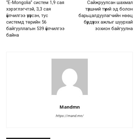
“Е-Mongolia” систем 1,9 сая
Сайжруулсан шахмал
хэрэглэгчтэй, 3,3 сая
түлшний түүхий эд болон
үйлчилгээ үзүүлсэн, тус
барьцалдуулагчийн нөөц
системд төрийн 56
бүрдүүлэх ажлыг шуурхай
байгууллагын 539 үйлчилгээ
зохион байгуулна
байна
Mandmn
https://mand.mn/