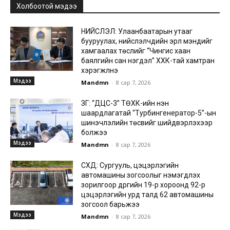
Холбоотой мэдээ
НИЙСЛЭЛ: Улаанбаатарын утааг
бууруулах, нийслэлчүүдийн эрүүл мэндийг
хамгаалах төслийг “Чингис хаан
баялгийн сан нэгдэл” ХХК-тай хамтран
хэрэгжүүлнэ
Мэдээ
Mandmn
-
8 сар 7, 2026
ЗГ: “ДЦС-3” ТӨХК-ийн нэн
шаардлагатай “Турбингенератор-5”-ын
шинэчлэлийн төсвийг шийдвэрлэхээр
болжээ
Мэдээ
Mandmn
-
8 сар 7, 2026
СХД: Сургууль, цэцэрлэгийн
автомашины зогсоолыг нэмэгдүүлэх
зорилгоор дүүргийн 19-р хороонд 92-р
цэцэрлэгийн урд талд 62 автомашины
зогсоол барьжээ
Мэдээ
Mandmn
-
8 сар 7, 2026