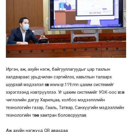
Иргэн, аж, ахуйн нэгж, байгууллагуудыг цар тахлын
халдвараас урьдчилан сэргийлэх, хавьтлын талаарх
шуурхай мэдээлэл өгөх www.qr.119.mn цахим системийг
хэрэглээнд нэвтрүүллээ. Уг цахим системийг УОК-оос өгсөн
чиглэлийн дагуу Харилцаа, холбоо мэдээлллийн
технологийн газар, Гааль, Татвар, Санхүүгийн мэдээллийн
технологийн төвөөс хамтран боловсруулав.
Аж ахуйн нэгжүүд QR авахдаа: