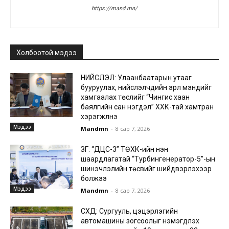
https://mand.mn/
Холбоотой мэдээ
НИЙСЛЭЛ: Улаанбаатарын утааг
бууруулах, нийслэлчүүдийн эрүүл мэндийг
хамгаалах төслийг “Чингис хаан
баялгийн сан нэгдэл” ХХК-тай хамтран
хэрэгжүүлнэ
Мэдээ
Mandmn
-
8 сар 7, 2026
ЗГ: “ДЦС-3” ТӨХК-ийн нэн
шаардлагатай “Турбингенератор-5”-ын
шинэчлэлийн төсвийг шийдвэрлэхээр
болжээ
Мэдээ
Mandmn
-
8 сар 7, 2026
СХД: Сургууль, цэцэрлэгийн
автомашины зогсоолыг нэмэгдүүлэх