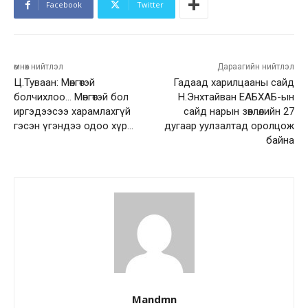
Facebook
Twitter
өмнөх нийтлэл
Дараагийн нийтлэл
Ц.Туваан: Мөнгөтэй
Гадаад харилцааны сайд
болчихлоо… Мөнгөтэй бол
Н.Энхтайван ЕАБХАБ-ын
иргэдээсээ харамлахгүй
сайд нарын зөвлөлийн 27
гэсэн үгэндээ одоо хүр…
дугаар уулзалтад оролцож
байна
Mandmn