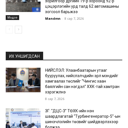
зорилгоор дүүргийн 19-р хороонд 92-р
цэцэрлэгийн урд талд 62 автомашины
зогсоол барьжээ
Мэдээ
Mandmn
-
8 сар 7, 2026
ИХ УНШИГДСАН
НИЙСЛЭЛ: Улаанбаатарын утааг
бууруулах, нийслэлчүүдийн эрүүл мэндийг
хамгаалах төслийг “Чингис хаан
баялгийн сан нэгдэл” ХХК-тай хамтран
хэрэгжүүлнэ
8 сар 7, 2026
ЗГ: “ДЦС-3” ТӨХК-ийн нэн
шаардлагатай “Турбингенератор-5”-ын
шинэчлэлийн төсвийг шийдвэрлэхээр
болжээ