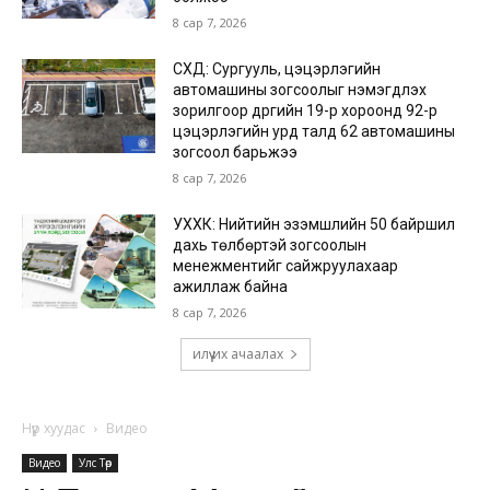
8 сар 7, 2026
СХД: Сургууль, цэцэрлэгийн
автомашины зогсоолыг нэмэгдүүлэх
зорилгоор дүүргийн 19-р хороонд 92-р
цэцэрлэгийн урд талд 62 автомашины
зогсоол барьжээ
8 сар 7, 2026
УХХК: Нийтийн эзэмшлийн 50 байршил
дахь төлбөртэй зогсоолын
менежментийг сайжруулахаар
ажиллаж байна
8 сар 7, 2026
илүү их ачаалах