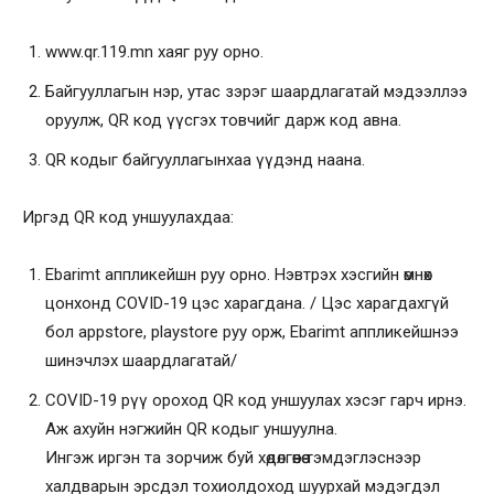
www.qr.119.mn хаяг руу орно.
Байгууллагын нэр, утас зэрэг шаардлагатай мэдээллээ
оруулж, QR код үүсгэх товчийг дарж код авна.
QR кодыг байгууллагынхаа үүдэнд наана.
Иргэд QR код уншуулахдаа:
Ebarimt аппликейшн руу орно. Нэвтрэх хэсгийн өмнөх
цонхонд COVID-19 цэс харагдана. / Цэс харагдахгүй
бол appstore, playstore руу орж, Ebarimt аппликейшнээ
шинэчлэх шаардлагатай/
COVID-19 рүү ороход QR код уншуулах хэсэг гарч ирнэ.
Аж ахуйн нэгжийн QR кодыг уншуулна.
Ингэж иргэн та зорчиж буй хөдөлгөөнөө тэмдэглэснээр
халдварын эрсдэл тохиолдоход шуурхай мэдэгдэл