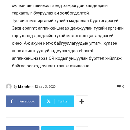
хүлээн авч шинжилгээнд хамрагдан халдварын
тархалтыг бууруулах ач холбогдолтой.
Тус системд иргэний хувийн мэдээлэл бүртгэгдэхгүй.
Зөвхөн ebarimt аппликейшнаар дамжуулан тухайн иргэний
гар утсанд эрсдлийн тухай мэдэгдэл цаг алдахгүй
очно. Аж ахуйн нэгж байгууллагуудын угтагч, хүлээн
авах ажилтнууд үйлчдүүлэгчдээ ebarimt
аппликейшнээрээ QR кодыг уншуулан бүртгэл хийлгэж
байгаа эсэхэд хяналт тавьж ажиллана.
By
Mandmn
12 сар 3, 2020
0
Facebook
Twitter