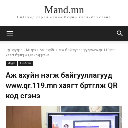
Mand.mn
Нийгэмд гэрэл нэмнэ-Оюуны гэрлийг асаана
Нүүр хуудас
Мэдээ
Аж ахуйн нэгж байгууллагууд www.qr.119.mn
хаягт бүртгүүлж QR код үүсгэнэ
Мэдээ
Нийгэм
Аж ахуйн нэгж байгууллагууд
www.qr.119.mn хаягт бүртгүүлж QR
код үүсгэнэ