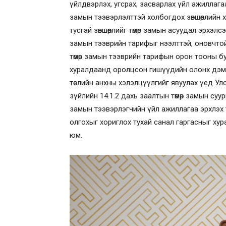
үйлдвэрлэх, угсрах, засварлах үйл ажиллагааг
замын тээвэрлэлттэй холбогдох зөвшөөрлийн
тусгай зөвшөөрлийг төмөр замын асуудал эрхэлсэ
замын тээврийн тарифыг нээлттэй, оновчтой 
төмөр замын тээврийн тарифын орон тооны бус
хуралдаанд оролцсон гишүүдийн олонх дэмж
төслийн анхны хэлэлцүүлгийг явуулах үед Ул
зүйлийн 14.1.2 дахь заалтын төмөр замын суурь 
замын тээвэрлэгчийн үйл ажиллагаа эрхлэх т
олгохыг хориглох тухай санал гаргасныг х
юм.