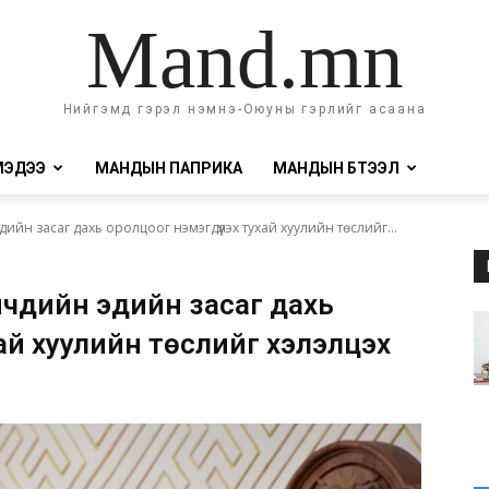
Mand.mn
Нийгэмд гэрэл нэмнэ-Оюуны гэрлийг асаана
МЭДЭЭ
МАНДЫН ПАПРИКА
МАНДЫН БҮТЭЭЛ
дийн засаг дахь оролцоог нэмэгдүүлэх тухай хуулийн төслийг...
чүүдийн эдийн засаг дахь
хай хуулийн төслийг хэлэлцэх