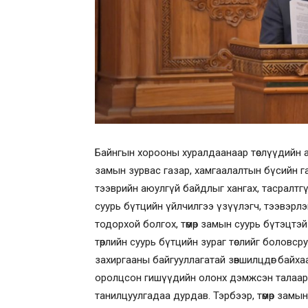
Байнгын хорооны хуралдаанаар төслүүдийн а
замын зурвас газар, хамгаалалтын бүсийн г
тээврийн аюулгүй байдлыг хангах, тасралтгү
суурь бүтцийн үйлчилгээ үзүүлэгч, тээвэрл
тодорхой болгох, төмөр замын суурь бүтэцтэ
төрлийн суурь бүтцийн зураг төслийг боловср
захиргааны байгууллагатай зөвшилцдөг байхаа
оролцсон гишүүдийн олонх дэмжсэн талаар
танилцуулгадаа дурдав. Тэрбээр, төмөр замын