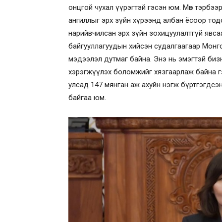
онцгой чухал үүрэгтэй гэсэн юм. Мөн тэрбээ
ангиллыг эрх зүйн хүрээнд албан ёсоор то
нарийвчилсан эрх зүйн зохицуулалтгүй явсаа
байгууллагуудын хийсэн судалгаагаар Монг
мэдээлэл дутмаг байна. Энэ нь эмэгтэй би
хэрэгжүүлэх боломжийг хязгаарлаж байна г
улсад 147 мянган аж ахуйн нэгж бүртгэгдсэни
байгаа юм.