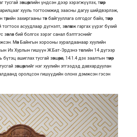
 тусгай зөвшөөрлийн үндсэн дээр хэрэгжүүлэх, төмөр
 харилцааг хууль тогтоомжид заасны дагуу шийдвэрлэж,
н төрийн захиргааны төв байгууллага олгодог байх, төмөр
тогтоох асуудлаар дүгнэлт, зөвлөмж гаргах үүрэг бүхий
 зөвлөл бий болгох зэрэг санал бэлтгэснийг
сэн. Мөн Байнгын хорооны хуралдаанаар хуулийн
сын Их Хурлын гишүүн Ж.Бат-Эрдэнэ төслийн 14 дүгээр
бүтэц ашиглах тусгай зөвшөөрөл, 14.1.4 дэх заалтын төмөр
усгай зөвшөөрлийг нэг хуулийн этгээдэд давхардуулан
уралдаанд оролцсон гишүүдийн олонх дэмжсэн гэсэн