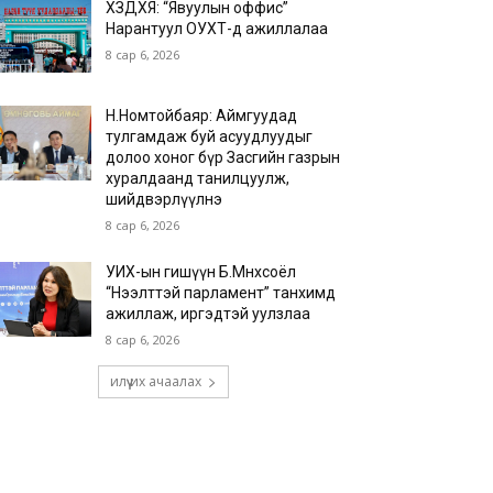
ХЗДХЯ: “Явуулын оффис”
Нарантуул ОУХТ-д ажиллалаа
8 сар 6, 2026
Н.Номтойбаяр: Аймгуудад
тулгамдаж буй асуудлуудыг
долоо хоног бүр Засгийн газрын
хуралдаанд танилцуулж,
шийдвэрлүүлнэ
8 сар 6, 2026
УИХ-ын гишүүн Б.Мөнхсоёл
“Нээлттэй парламент” танхимд
ажиллаж, иргэдтэй уулзлаа
8 сар 6, 2026
илүү их ачаалах