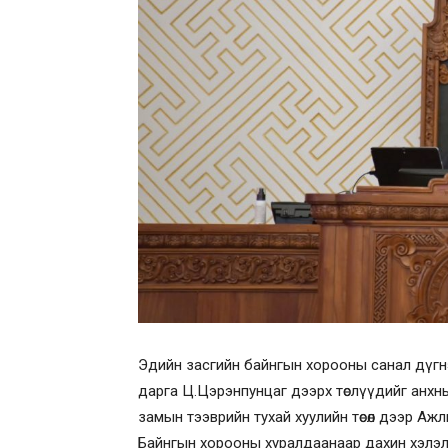
Эдийн засгийн байнгын хорооны санал дүгн
дарга Ц.Цэрэнпунцаг дээрх төслүүдийг анхны
замын тээврийн тухай хуулийн төсөл дээр Аж
Байнгын хорооны хуралдаанаар дахин хэлэл