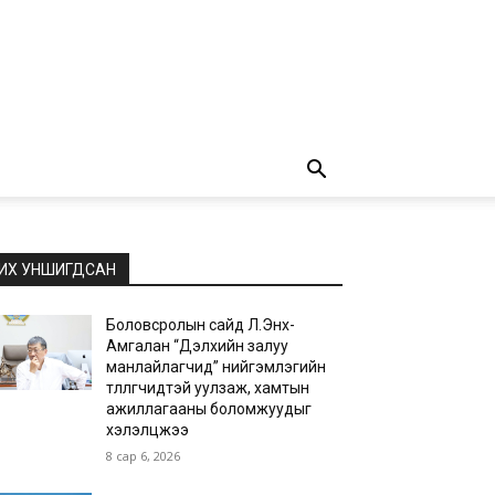
ИХ УНШИГДСАН
Боловсролын сайд Л.Энх-
Амгалан “Дэлхийн залуу
манлайлагчид” нийгэмлэгийн
төлөөлөгчидтэй уулзаж, хамтын
ажиллагааны боломжуудыг
хэлэлцжээ
8 сар 6, 2026