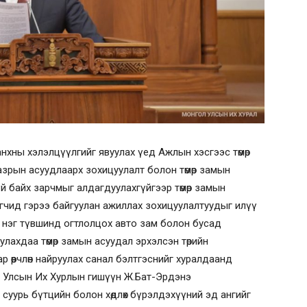
нхны хэлэлцүүлгийг явуулах үед Ажлын хэсгээс төмөр
азрын асуудлаарх зохицуулалт болон төмөр замын
й байх зарчмыг алдагдуулахгүйгээр төмөр замын
эгчид гэрээ байгуулан ажиллах зохицуулалтуудыг илүү
й нэг түвшинд огтлолцох авто зам болон бусад
уулахдаа төмөр замын асуудал эрхэлсэн төрийн
р өөрчлөн найруулах санал бэлтгэснийг хуралдаанд
 Улсын Их Хурлын гишүүн Ж.Бат-Эрдэнэ
 суурь бүтцийн болон хөдлөх бүрэлдэхүүний эд ангийг