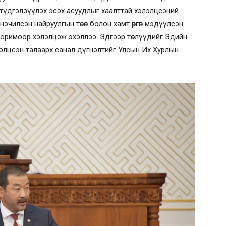
түдгэлзүүлэх эсэх асуудлыг хаалттай хэлэлцсэний
нэчилсэн найруулгын төсөл болон хамт өргөн мэдүүлсэн
 горимоор хэлэлцэж эхэллээ. Эдгээр төслүүдийг Эдийн
элцсэн талаарх санал дүгнэлтийг Улсын Их Хурлын