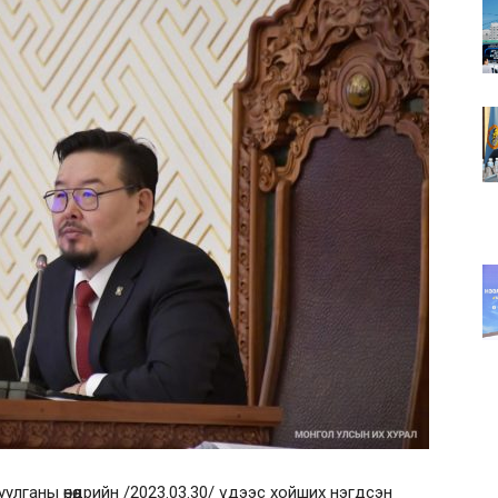
лганы өнөөдрийн /2023.03.30/ үдээс хойших нэгдсэн