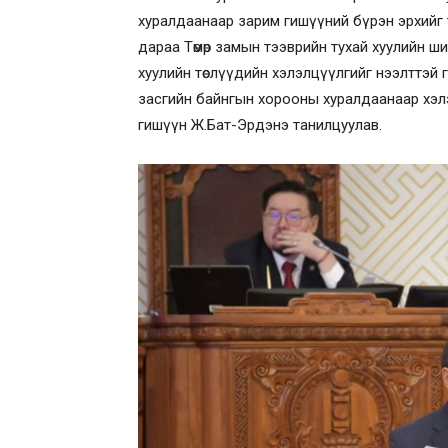
хуралдаанаар зарим гишүүний бүрэн эрхийг 
дараа Төмөр замын тээврийн тухай хуулийн ши
хуулийн төслүүдийн хэлэлцүүлгийг нээлттэй
засгийн байнгын хорооны хуралдаанаар хэл
гишүүн Ж.Бат-Эрдэнэ танилцуулав.