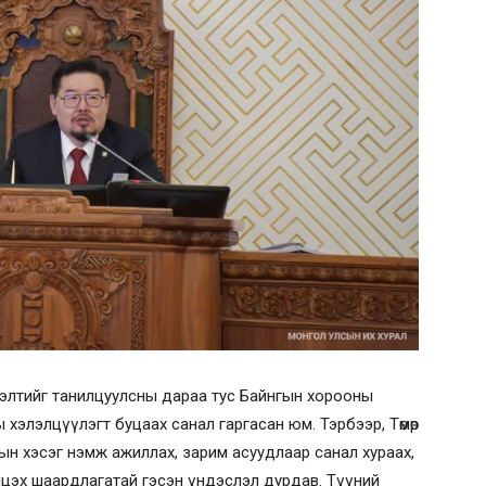
элтийг танилцуулсны дараа тус Байнгын хорооны
 хэлэлцүүлэгт буцаах санал гаргасан юм. Тэрбээр, Төмөр
лын хэсэг нэмж ажиллах, зарим асуудлаар санал хураах,
цэх шаардлагатай гэсэн үндэслэл дурдав. Түүний