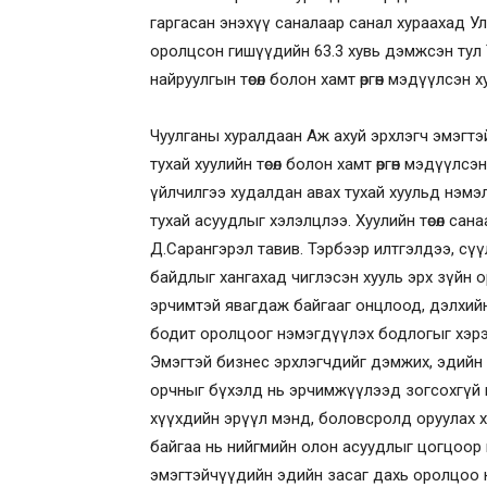
гаргасан энэхүү саналаар санал хураахад У
оролцсон гишүүдийн 63.3 хувь дэмжсэн тул 
найруулгын төсөл болон хамт өргөн мэдүүлсэн
Чуулганы хуралдаан Аж ахуй эрхлэгч эмэгт
тухай хуулийн төсөл болон хамт өргөн мэдүүлсэн
үйлчилгээ худалдан авах тухай хуульд нэмэлт,
тухай асуудлыг хэлэлцлээ. Хуулийн төсөл са
Д.Сарангэрэл тавив. Тэрбээр илтгэлдээ, сү
байдлыг хангахад чиглэсэн хууль эрх зүйн 
эрчимтэй явагдаж байгааг онцлоод, дэлхий
бодит оролцоог нэмэгдүүлэх бодлогыг хэрэ
Эмэгтэй бизнес эрхлэгчдийг дэмжих, эдийн
орчныг бүхэлд нь эрчимжүүлээд зогсохгүй г
хүүхдийн эрүүл мэнд, боловсролд оруулах хөр
байгаа нь нийгмийн олон асуудлыг цогцоор 
эмэгтэйчүүдийн эдийн засаг дахь оролцоо нэ