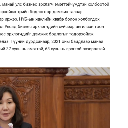
р, манай улс бизнес эрхлэгч эмэгтэйчүүдтэй холбоотой
дорхойлж төрийн бодлогоор дэмжих талаар
р иржээ. НҮБ-ын хөгжлийн хөтөлбөр болон холбогдох
ол Улсад бизнес эрхлэгчдийн хүйсээр ангилсан тоон
знес эрхлэгчдийг дэмжих бодлогыг тодорхойлж
элээ. Түүний дурдсанаар, 2021 оны байдлаар манай
й 37 хувь нь эмэгтэй, 63 хувь нь эрэгтэй захиралтай