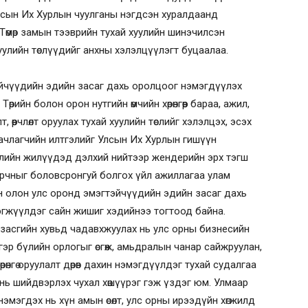
лсын Их Хурлын чуулганы нэгдсэн хуралдаанд
Төмөр замын тээврийн тухай хуулийн шинэчилсэн
 хуулийн төслүүдийг анхны хэлэлцүүлэгт буцаалаа.
эйчүүдийн эдийн засаг дахь оролцоог нэмэгдүүлэх
 Төрийн болон орон нутгийн өмчийн хөрөнгөөр бараа, ажил,
 өөрчлөлт оруулах тухай хуулийн төслийг хэлэлцэх, эсэх
наачлагчийн илтгэлийг Улсын Их Хурлын гишүүн
үлийн жилүүдэд дэлхий нийтээр жендерийн эрх тэгш
орчныг боловсронгуй болгох үйл ажиллагаа улам
н олон улс оронд эмэгтэйчүүдийн эдийн засаг дахь
гжүүлдэг сайн жишиг хэдийнээ тогтоод байна.
 засгийн хувьд чадавхжуулах нь улс орны бизнесийн
эр бүлийн орлогыг өсгөж, амьдралын чанар сайжруулан,
өнгө оруулалт дөрөв дахин нэмэгдүүлдэг тухай судалгаа
нь шийдвэрлэх чухал хөшүүрэг гэж үздэг юм. Улмаар
мэгдэх нь хүн амын өсөлт, улс орны ирээдүйн хөгжилд