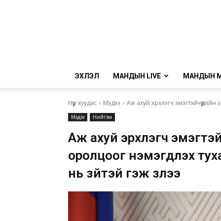
ЭХЛЭЛ
МАНДЫН LIVE
МАНДЫН 
Нүүр хуудас
Мэдээ
Аж ахуй эрхлэгч эмэгтэйчүүдийн э
Мэдээ
Нийгэм
Аж ахуй эрхлэгч эмэгтэй
оролцоог нэмэгдүүлэх ту
нь зүйтэй гэж үзлээ