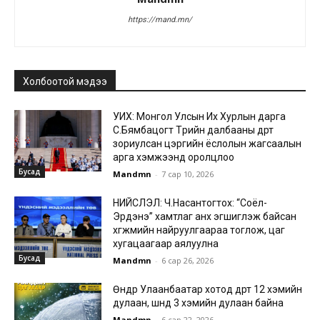
https://mand.mn/
Холбоотой мэдээ
УИХ: Монгол Улсын Их Хурлын дарга
С.Бямбацогт Төрийн далбааны өдөрт
зориулсан цэргийн ёслолын жагсаалын
арга хэмжээнд оролцлоо
Бусад
Mandmn
-
7 сар 10, 2026
НИЙСЛЭЛ: Ч.Насантогтох: “Соёл-
Эрдэнэ” хамтлаг анх эгшиглэж байсан
хөгжмийн найруулгаараа тоглож, цаг
хугацаагаар аялуулна
Бусад
Mandmn
-
6 сар 26, 2026
Өнөөдөр Улаанбаатар хотод өдөртөө 12 хэмийн
дулаан, шөнөдөө 3 хэмийн дулаан байна
Mandmn
-
6 сар 22, 2026