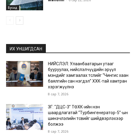
Бусад
ИХ УНШИГДСАН
НИЙСЛЭЛ: Улаанбаатарын утааг
бууруулах, нийслэлчүүдийн эрүүл
мэндийг хамгаалах төслийг “Чингис хаан
баялгийн сан нэгдэл” ХХК-тай хамтран
хэрэгжүүлнэ
8 сар 7, 2026
ЗГ: “ДЦС-3” ТӨХК-ийн нэн
шаардлагатай “Турбингенератор-5”-ын
шинэчлэлийн төсвийг шийдвэрлэхээр
болжээ
8 сар 7, 2026