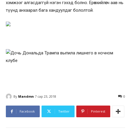
хэмжээг алгасдаггүй нэгэн гэхэд болно. Ерөнхийлөгч аав нь
түүнд анхаарал бага хандуулдаг бололтой.
By
Mandmn
7 сар 23, 2018
0
Facebook
Twitter
Pinterest