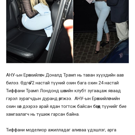
АНУ-ын Ерөнхийлөгч Доналд Трамп нь таван хүүхдийн аав
билээ. Өдгөө 72 настай түүний охин бага охин 24 настай
Тиффани Трамп Лондонд шөнийн клубт зугаацаж яваад
гэрэл зурагчдын дуранд өртжээ. АНУ-ын Ерөнхийлөгчийн
охин хөл дээрээ арай ядан тогтож байсан бөгөөд түүнийг бие
хамгаалагч нь түшиж гарсан байна.
Тиффани моделиор ажилладаг аливаа үдэшлэг, арга