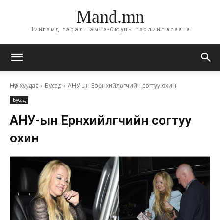
Mand.mn
Нийгэмд гэрэл нэмнэ-Оюуны гэрлийг асаана
Нүүр хуудас
Бусад
АНУ-ын Ерөнхийлөгчийн согтуу охин
Бусад
АНУ-ын Ерөнхийлөгчийн согтуу
охин