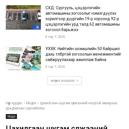
СХД: Сургууль, цэцэрлэгийн
автомашины зогсоолыг нэмэгдүүлэх
зорилгоор дүүргийн 19-р хороонд 92-р
цэцэрлэгийн урд талд 62 автомашины
зогсоол барьжээ
8 сар 7, 2026
УХХК: Нийтийн эзэмшлийн 50 байршил
дахь төлбөртэй зогсоолын менежментийг
сайжруулахаар ажиллаж байна
8 сар 7, 2026
илүү их ачаалах