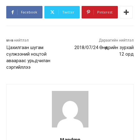
Facebook
Twitter
Pinterest
өмнөх нийтлэл
Дараагийн нийтлэл
Цахилгаан шугам
2018/07/24 Өнөөдрийн зурхай
сүлжээний ноцтой
12 орд
аваараас урьдчилан
сэргийллээ
Mandmn