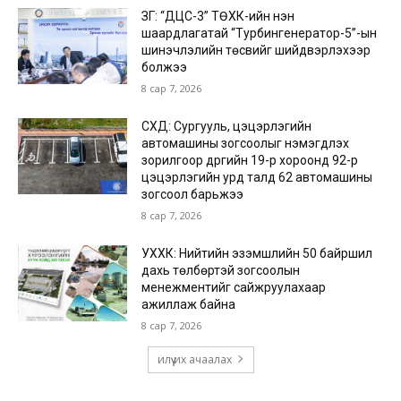
ЗГ: “ДЦС-3” ТӨХК-ийн нэн
шаардлагатай “Турбингенератор-5”-ын
шинэчлэлийн төсвийг шийдвэрлэхээр
болжээ
8 сар 7, 2026
СХД: Сургууль, цэцэрлэгийн
автомашины зогсоолыг нэмэгдүүлэх
зорилгоор дүүргийн 19-р хороонд 92-р
цэцэрлэгийн урд талд 62 автомашины
зогсоол барьжээ
8 сар 7, 2026
УХХК: Нийтийн эзэмшлийн 50 байршил
дахь төлбөртэй зогсоолын
менежментийг сайжруулахаар
ажиллаж байна
8 сар 7, 2026
илүү их ачаалах