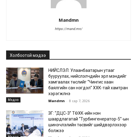
Mandmn
https://mand.mn/
Холбоотой мэдээ
НИЙСЛЭЛ: Улаанбаатарын утааг
бууруулах, нийслэлчүүдийн эрүүл мэндийг
хамгаалах төслийг “Чингис хаан
баялгийн сан нэгдэл” ХХК-тай хамтран
хэрэгжүүлнэ
Мэдээ
Mandmn
-
8 сар 7, 2026
ЗГ: “ДЦС-3” ТӨХК-ийн нэн
шаардлагатай “Турбингенератор-5”-ын
шинэчлэлийн төсвийг шийдвэрлэхээр
болжээ
Мэдээ