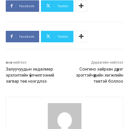
Facebook
Twitter
Facebook
Twitter
өмнөх нийтлэл
Дараагийн нийтлэл
Залуучуудын хөдөлмөр
Сонгино хайрхан дүүрэг
эрхлэлтийн үйлчилгээний
эрэгтэйчүүдийн хөгжлийн
загвар төв нээгдлээ
төвтэй боллоо