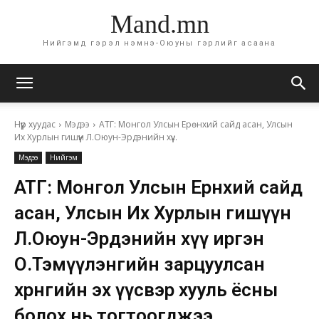
Mand.mn
Нийгэмд гэрэл нэмнэ-Оюуны гэрлийг асаана
Нүүр хуудас
Мэдээ
АТГ: Монгол Улсын Ерөнхий сайд асан, Улсын
Их Хурлын гишүүн Л.Оюун-Эрдэнийн хүү...
Мэдээ
Нийгэм
АТГ: Монгол Улсын Ерөнхий сайд
асан, Улсын Их Хурлын гишүүн
Л.Оюун-Эрдэнийн хүү иргэн
О.Тэмүүлэнгийн зарцуулсан
хөрөнгийн эх үүсвэр хууль ёсны
болох нь тогтоогджээ