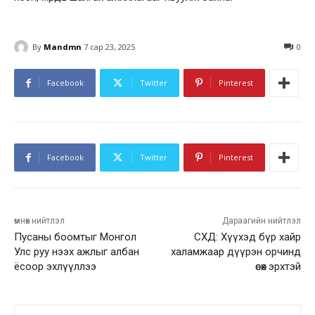
By
Mandmn
7 сар 23, 2025
0
Facebook
Twitter
Pinterest
Facebook
Twitter
Pinterest
өмнөх нийтлэл
Дараагийн нийтлэл
Пусаны боомтыг Монгол
СХД: Хүүхэд бүр хайр
Улс руу нээх ажлыг албан
халамжаар дүүрэн орчинд
ёсоор эхлүүллээ
өсөх эрхтэй