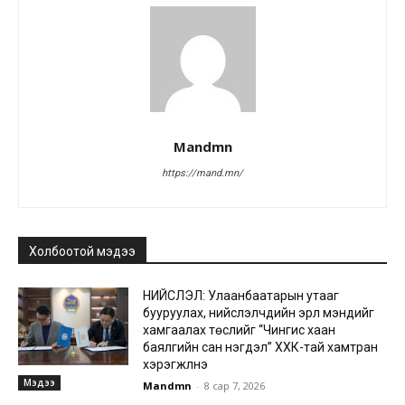
Mandmn
https://mand.mn/
Холбоотой мэдээ
НИЙСЛЭЛ: Улаанбаатарын утааг
бууруулах, нийслэлчүүдийн эрүүл мэндийг
хамгаалах төслийг “Чингис хаан
баялгийн сан нэгдэл” ХХК-тай хамтран
хэрэгжүүлнэ
Мэдээ
Mandmn
-
8 сар 7, 2026