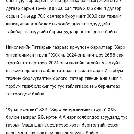
оны 1 дүгээр сарын 12-ны өдөр 150,0 сая төгрөг, 2025 оны 3
дугаар сарын 16-ны өдөр 80,0 сая төгрөг, 2025 оны 4 дүгээр
сарын 5-ны өдөр 70,0 сая төгрөг буюу нийт 300,0 сая төгрөгийг
шилжүүлэн өгсөн болох нь холбогдох этгээдүүдийн
тайлбар, санхүүгийн баримтуудаар нотлогдсон байна.
Нийслэлийн Татварын газраас ирүүлсэн баримтаар “Херо
энтертайнмент групп” ХХК нь 2024 онд нийтдээ 265,8 сая
төгрөгийн татвар төлсөн, 2024 оны жилийн эцсийн Аж ахуйн
нэгжийн орлогын албан татварын тайлангаар 6,2 тэрбум
төгрөгийн борлуулалтын орлого, татвар төлөхийн өмнөх ашиг 4,1
тэрбум төгрөг болохыг тус тус тайлагнасан нь баримтаар
тогтоогдож байна.
“Хүлэг контент” ХХК, “Херо энтертайнмент групп” ХХК
болон захирал Б.Б, иргэн А.А нарт холбогдох асуудалд тус
газрын Мөрдөн шалгах хэлтсээс хэрэг бүртгэлтийн хэрэг
нээн, мөрдөн шалгах ажиллагааг явуулж байна.