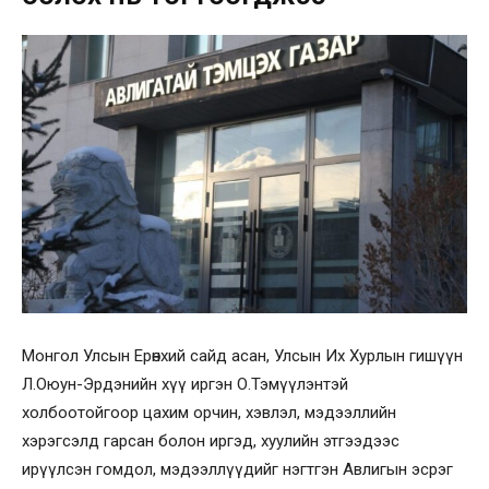
Монгол Улсын Ерөнхий сайд асан, Улсын Их Хурлын гишүүн
Л.Оюун-Эрдэнийн хүү иргэн О.Тэмүүлэнтэй
холбоотойгоор цахим орчин, хэвлэл, мэдээллийн
хэрэгсэлд гарсан болон иргэд, хуулийн этгээдээс
ирүүлсэн гомдол, мэдээллүүдийг нэгтгэн Авлигын эсрэг