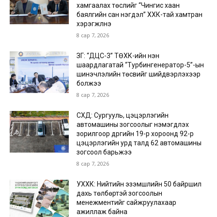
хамгаалах төслийг “Чингис хаан
баялгийн сан нэгдэл” ХХК-тай хамтран
хэрэгжүүлнэ
8 сар 7, 2026
ЗГ: “ДЦС-3” ТӨХК-ийн нэн
шаардлагатай “Турбингенератор-5”-ын
шинэчлэлийн төсвийг шийдвэрлэхээр
болжээ
8 сар 7, 2026
СХД: Сургууль, цэцэрлэгийн
автомашины зогсоолыг нэмэгдүүлэх
зорилгоор дүүргийн 19-р хороонд 92-р
цэцэрлэгийн урд талд 62 автомашины
зогсоол барьжээ
8 сар 7, 2026
УХХК: Нийтийн эзэмшлийн 50 байршил
дахь төлбөртэй зогсоолын
менежментийг сайжруулахаар
ажиллаж байна