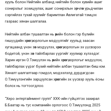
хууль болон Нийтийн албанд нийтийн болон хувийн ашиг
сонирхлыг зохицуулах, ашиг сонирхлын зөрчлөөс урьдчилан
сэргийлэх тухай хуулийг баримтлан Авлигатай тэмцэх
газраас хянан шалгалаа.
Нийтийн албан тушаалтан нь өөрийн болон гэр бүлийн
гишүүдийн хөрөнгө, орлогын мэдүүлгийг хуульд заасан
хугацаанд үнэн зөв мэдүүлэх, хөрөнгө, орлогын эх үүсвэрээ
бодитой, үнэн зөв тайлбарлах үүргийг хуулиар хүлээдэг.
Харин иргэн О.Тэмүүлэн нь өөрийн хөрөнгө, орлогыг мэдүүлэх,
тайлбарлах үүрэг бүхий нийтийн албан тушаалтан биш юм.
Хяналт шалгалтаар гомдол, мэдээлэлд дурдагдсан
О.Тэмүүлэнгийн зарцуулсан хөрөнгийн эх үүсвэр хууль ёсны
болох нь тогтоогдлоо.
“Херо энтертайнмент групп” ХХК-ийн гүйцэтгэх захирал
Б.Баатар нь тус компанийн орлогоос О.Тэмүүлэнд 2025