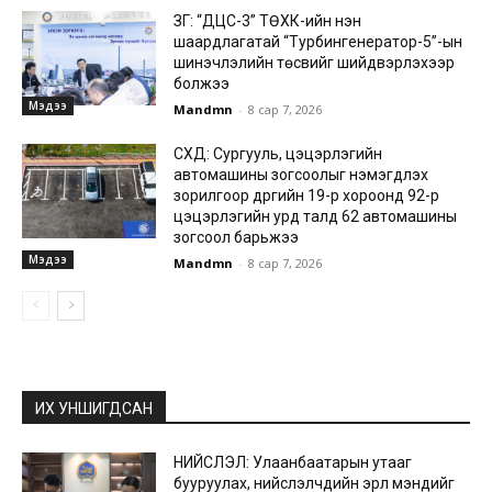
ЗГ: “ДЦС-3” ТӨХК-ийн нэн
шаардлагатай “Турбингенератор-5”-ын
шинэчлэлийн төсвийг шийдвэрлэхээр
болжээ
Мэдээ
Mandmn
-
8 сар 7, 2026
СХД: Сургууль, цэцэрлэгийн
автомашины зогсоолыг нэмэгдүүлэх
зорилгоор дүүргийн 19-р хороонд 92-р
цэцэрлэгийн урд талд 62 автомашины
зогсоол барьжээ
Мэдээ
Mandmn
-
8 сар 7, 2026
ИХ УНШИГДСАН
НИЙСЛЭЛ: Улаанбаатарын утааг
бууруулах, нийслэлчүүдийн эрүүл мэндийг