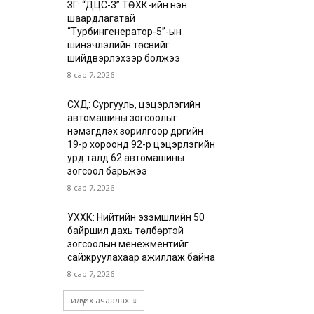
ЗГ: “ДЦС-3” ТӨХК-ийн нэн
шаардлагатай
“Турбингенератор-5”-ын
шинэчлэлийн төсвийг
шийдвэрлэхээр болжээ
8 сар 7, 2026
СХД: Сургууль, цэцэрлэгийн
автомашины зогсоолыг
нэмэгдүүлэх зорилгоор дүүргийн
19-р хороонд 92-р цэцэрлэгийн
урд талд 62 автомашины
зогсоол барьжээ
8 сар 7, 2026
УХХК: Нийтийн эзэмшлийн 50
байршил дахь төлбөртэй
зогсоолын менежментийг
сайжруулахаар ажиллаж байна
8 сар 7, 2026
илүү их ачаалах