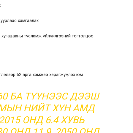
:
уурлаас хамгаалах
т хугацааны тусламж үйлчилгээний тогтолцоо
иглэлээр 62 арга хэмжээ хэрэгжүүлэх юм.
0 БА ТҮҮНЭЭС ДЭЭШ
МЫН НИЙТ ХҮН АМД
2015 ОНД 6.4 ХУВЬ
0 ОНД 11.9, 2050 ОНД