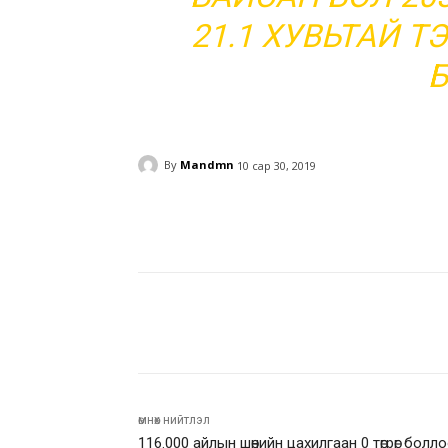
21.1 ХУВЬТАЙ 
Б
By
Mandmn
10 сар 30, 2019
Facebook
Twitter
Pinte
Facebook
Twitter
Pinte
өмнөх нийтлэл
116.000 айлын шөнийн цахилгаан 0 төгрөг болл