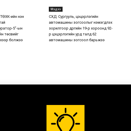
Мэдээ
 ТӨХК-ийн нэн
СХД: Сургууль, цэцэрлэгийн
тай
автомашины зогсоолыг нэмэгдүүлэх
ератор-5”-ын
зорилгоор дүүргийн 19-р хороонд 92-
н төсвийг
р цэцэрлэгийн урд талд 62
хээр болжээ
автомашины зогсоол барьжээ