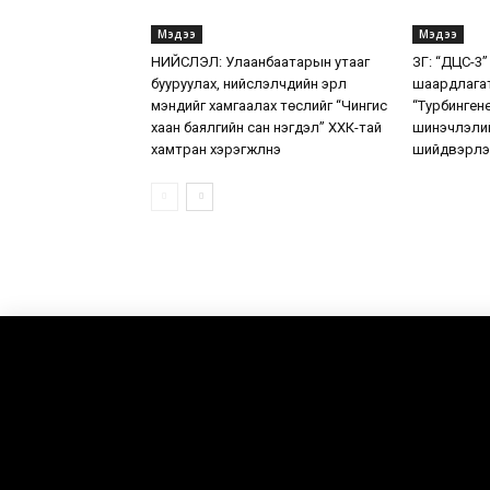
Мэдээ
Мэдээ
НИЙСЛЭЛ: Улаанбаатарын утааг
ЗГ: “ДЦС-3”
бууруулах, нийслэлчүүдийн эрүүл
шаардлага
мэндийг хамгаалах төслийг “Чингис
“Турбинген
хаан баялгийн сан нэгдэл” ХХК-тай
шинэчлэлий
хамтран хэрэгжүүлнэ
шийдвэрлэ