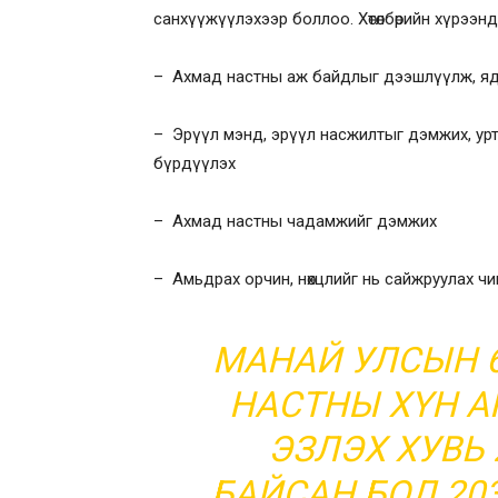
санхүүжүүлэхээр боллоо. Хөтөлбөрийн хүрээнд
– Ахмад настны аж байдлыг дээшлүүлж, яд
– Эрүүл мэнд, эрүүл насжилтыг дэмжих, ур
бүрдүүлэх
– Ахмад настны чадамжийг дэмжих
– Амьдрах орчин, нөхцлийг нь сайжруулах ч
МАНАЙ УЛСЫН 6
НАСТНЫ ХҮН А
ЭЗЛЭХ ХУВЬ 
БАЙСАН БОЛ 203