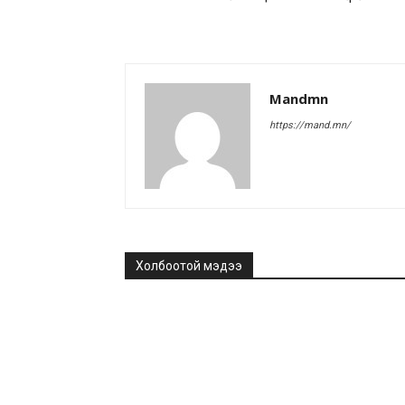
Mandmn
https://mand.mn/
Холбоотой мэдээ