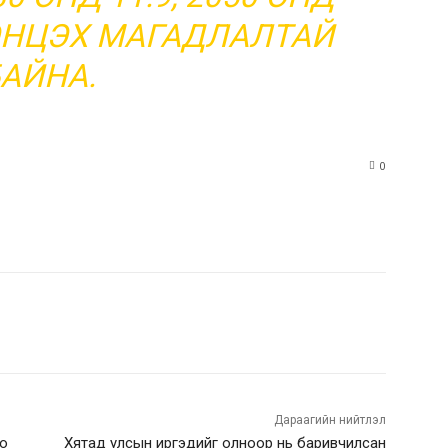
ТЭНЦЭХ МАГАДЛАЛТАЙ
АЙНА.
0
rest
WhatsApp
rest
WhatsApp
Дараагийн нийтлэл
оо
Хятад улсын иргэдийг олноор нь баривчилсан