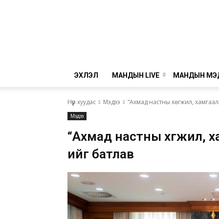
ЭХЛЭЛ
МАНДЫН LIVE
МАНДЫН МЭ
Нүүр хуудас
Мэдээ
“Ахмад настны хөгжил, хамгаал
Мэдээ
“Ахмад настны хөгжил, ха
ийг батлав