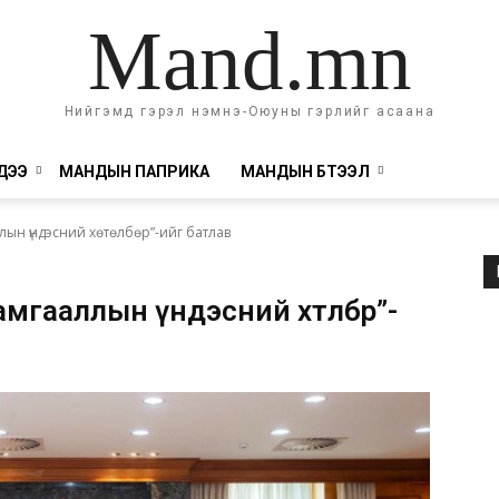
Mand.mn
Нийгэмд гэрэл нэмнэ-Оюуны гэрлийг асаана
ДЭЭ
МАНДЫН ПАПРИКА
МАНДЫН БҮТЭЭЛ
лын үндэсний хөтөлбөр”-ийг батлав
мгааллын үндэсний хөтөлбөр”-