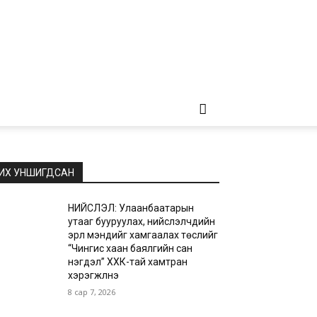
ИХ УНШИГДСАН
НИЙСЛЭЛ: Улаанбаатарын
утааг бууруулах, нийслэлчүүдийн
эрүүл мэндийг хамгаалах төслийг
“Чингис хаан баялгийн сан
нэгдэл” ХХК-тай хамтран
хэрэгжүүлнэ
8 сар 7, 2026