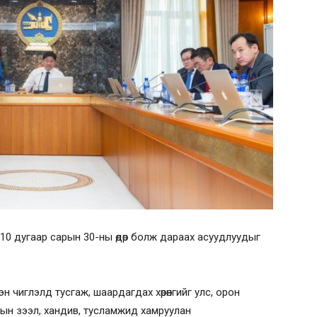
10 дугаар сарын 30-ны өдөр болж дараах асуудлуудыг
 чиглэлд тусгаж, шаардагдах хөрөнгийг улс, орон
адын зээл, хандив, тусламжид хамруулан