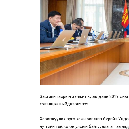
Засгийн газрын ээлжит хуралдаан 2019 оны 
хэлэлцэн шийдвэрлэлээ.
Хэрэгжүүлэх арга хэмжээг жил бүрийн Үндсэн
нутгийн төсөв, олон улсын байгууллага, гада