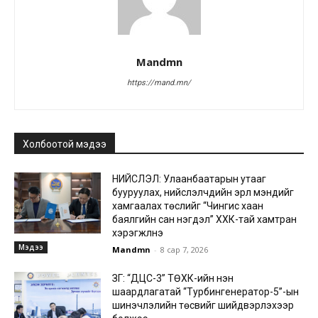
Mandmn
https://mand.mn/
Холбоотой мэдээ
НИЙСЛЭЛ: Улаанбаатарын утааг
бууруулах, нийслэлчүүдийн эрүүл мэндийг
хамгаалах төслийг “Чингис хаан
баялгийн сан нэгдэл” ХХК-тай хамтран
хэрэгжүүлнэ
Мэдээ
Mandmn
-
8 сар 7, 2026
ЗГ: “ДЦС-3” ТӨХК-ийн нэн
шаардлагатай “Турбингенератор-5”-ын
шинэчлэлийн төсвийг шийдвэрлэхээр