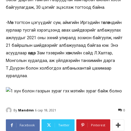
байгуулагдаж, 30 цэгийг эцэслэж тогтоод байна.
-Мөн тогтсон цэгүүдийг сум, аймгийн Иргэдийн төллөөгчдийн
хурлаар тусгай хэрэгцээнд авах шийдвэрийг албажуулах
ажлуудыг 2021 оны эхний улиралд зохион байгуулж, нийт
21 байршлын шийдвэрийг албажуулаад байгаа юм. Энэ
асуудлаар өнөөдөр Зам тээврийн хөгжлийн сайд Л.Халтар,
Монголын худалдаа, аж үйлдвэрийн танхимийн дарга
Т.Дүүрэн болон холбогдох албаныхантай цахимаар
хуралдлаа.
By
Mandmn
6 сар 18, 2021
0
Facebook
Twitter
Pinterest