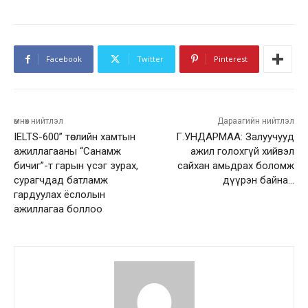
Facebook
Twitter
Pinterest
өмнөх нийтлэл
Дараагийн нийтлэл
IELTS-600” төслийн хамтын
Г.УНДАРМАА: Залуучууд
ажиллагааны “Санамж
ажил голохгүй хийвэл
бичиг”-т гарын үсэг зурах,
сайхан амьдрах боломж
сурагчдад батламж
дүүрэн байна…
гардуулах ёслолын
ажиллагаа боллоо