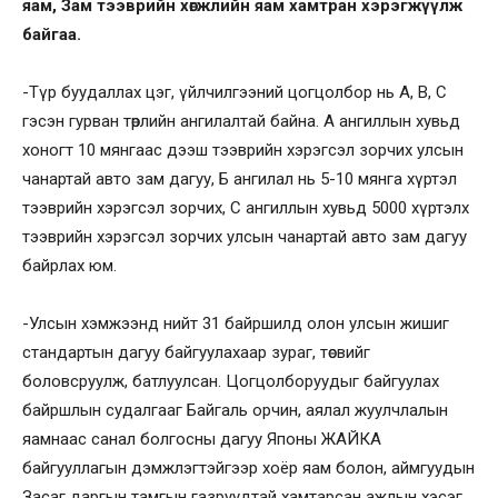
яам, Зам тээврийн хөгжлийн яам хамтран хэрэгжүүлж
байгаа.
-Түр буудаллах цэг, үйлчилгээний цогцолбор нь A, B, C
гэсэн гурван төрлийн ангилалтай байна. А ангиллын хувьд
хоногт 10 мянгаас дээш тээврийн хэрэгсэл зорчих улсын
чанартай авто зам дагуу, Б ангилал нь 5-10 мянга хүртэл
тээврийн хэрэгсэл зорчих, С ангиллын хувьд 5000 хүртэлх
тээврийн хэрэгсэл зорчих улсын чанартай авто зам дагуу
байрлах юм.
-Улсын хэмжээнд нийт 31 байршилд олон улсын жишиг
стандартын дагуу байгуулахаар зураг, төсвийг
боловсруулж, батлуулсан. Цогцолборуудыг байгуулах
байршлын судалгааг Байгаль орчин, аялал жуулчлалын
яамнаас санал болгосны дагуу Японы ЖАЙКА
байгууллагын дэмжлэгтэйгээр хоёр яам болон, аймгуудын
Засаг даргын тамгын газруудтай хамтарсан ажлын хэсэг