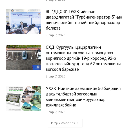
ЗГ: “ДЦС-3” ТӨХК-ийн нэн
шаардлагатай “Турбингенератор-5”-ын
шинэчлэлийн төсвийг шийдвэрлэхээр
болжээ
8 сар 7, 2026
СХД: Сургууль, цэцэрлэгийн
автомашины зогсоолыг нэмэгдүүлэх
зорилгоор дүүргийн 19-р хороонд 92-р
цэцэрлэгийн урд талд 62 автомашины
зогсоол барьжээ
8 сар 7, 2026
УХХК: Нийтийн эзэмшлийн 50 байршил
дахь төлбөртэй зогсоолын
менежментийг сайжруулахаар
ажиллаж байна
8 сар 7, 2026
илүү их ачаалах