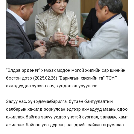
“Элдэв эрдэнэт” хэмээх модон могой жилийн сар шинийн
босгон дээр (2025.02.26) “Барилгын хөгжлийн төв” ТӨҮГ
ахмадуудаа хүлээн авч, хүндэтгэл үзүүллээ.
Залуу нас, хүч хөдөлмөрөө барилга, бүтээн байгуулалтын
салбарын хөгжилд зориулсан эдгээр ахмадууд маань одоо
ажиллаж байгаа залуу үедээ үнэтэй сургаал, зөвлөгөөгөө өгч, хамт
ажиллаж байсан үеэ дурсан, нэг өдрийг сайхан өнгөрүүллээ.