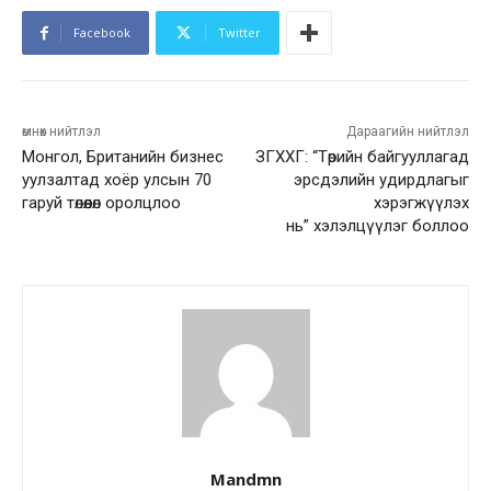
Facebook
Twitter
өмнөх нийтлэл
Дараагийн нийтлэл
Монгол, Британийн бизнес
ЗГХХГ: “Төрийн байгууллагад
уулзалтад хоёр улсын 70
эрсдэлийн удирдлагыг
гаруй төлөөлөл оролцлоо
хэрэгжүүлэх
нь” хэлэлцүүлэг боллоо
Mandmn