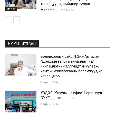
танилцуулж, шийдвэрлүүлнэ
Мэдээ
Mandmn
-
8 сар 6, 2026
ИХ УНШИГДСАН
Боловсролын сайд Л.Энх-Амгалан
“Дэлхийн залуу манлайлагчид”
нийгэмлэгийн төлөөлөгчидтэй уулзаж,
хамтын ажиллагааны боломжуудыг
хэлэлцжээ
8 сар 6, 2026
ХЗДХЯ: “Явуулын оффис” Нарантуул
ОУХТ-д ажиллалаа
8 сар 6, 2026