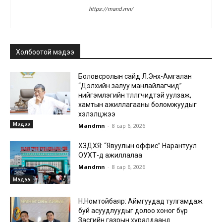
https://mand.mn/
Холбоотой мэдээ
Боловсролын сайд Л.Энх-Амгалан
“Дэлхийн залуу манлайлагчид”
нийгэмлэгийн төлөөлөгчидтэй уулзаж,
хамтын ажиллагааны боломжуудыг
хэлэлцжээ
Мэдээ
Mandmn
-
8 сар 6, 2026
ХЗДХЯ: “Явуулын оффис” Нарантуул
ОУХТ-д ажиллалаа
Mandmn
-
8 сар 6, 2026
Мэдээ
Н.Номтойбаяр: Аймгуудад тулгамдаж
буй асуудлуудыг долоо хоног бүр
Засгийн газрын хуралдаанд