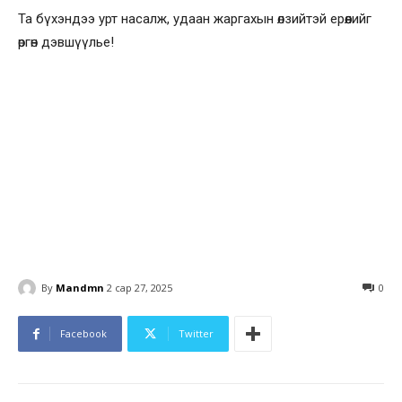
Та
бүхэндээ урт насалж, удаан жаргахын өлзийтэй ерөөлийг
өргөн дэвшүүлье!
By
Mandmn
2 сар 27, 2025
0
Facebook
Twitter