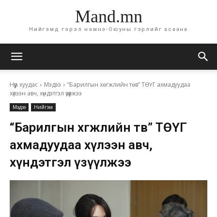
Mand.mn
Нийгэмд гэрэл нэмнэ-Оюуны гэрлийг асаана
Нүүр хуудас
Мэдээ
“Барилгын хөгжлийн төв” ТӨҮГ ахмадуудаа
хүлээн авч, хүндэтгэл үзүүлжээ
Мэдээ
Нийгэм
“Барилгын хөгжлийн төв” ТӨҮГ
ахмадуудаа хүлээн авч,
хүндэтгэл үзүүлжээ