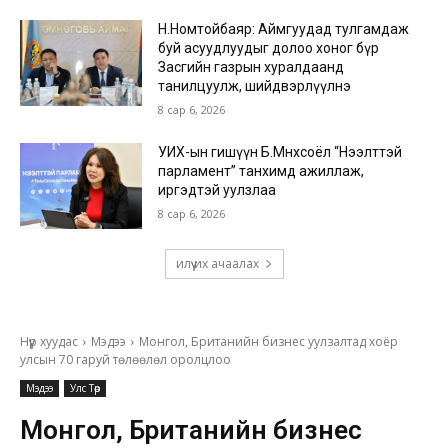
Н.Номтойбаяр: Аймгуудад тулгамдаж
буй асуудлуудыг долоо хоног бүр
Засгийн газрын хуралдаанд
танилцуулж, шийдвэрлүүлнэ
8 сар 6, 2026
УИХ-ын гишүүн Б.Мөнхсоёл “Нээлттэй
парламент” танхимд ажиллаж,
иргэдтэй уулзлаа
8 сар 6, 2026
илүү их ачаалах