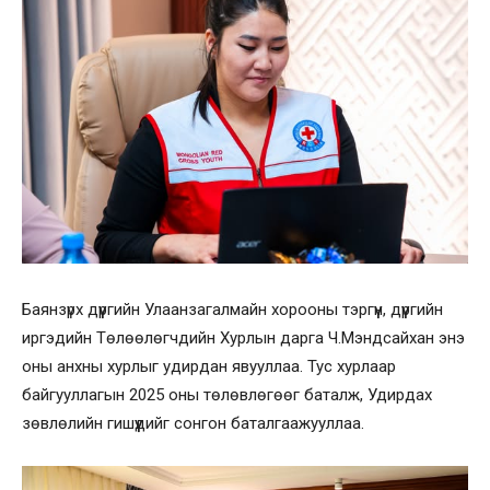
Баянзүрх дүүргийн Улаанзагалмайн хорооны тэргүүн, дүүргийн
иргэдийн Төлөөлөгчдийн Хурлын дарга Ч.Мэндсайхан энэ
оны анхны хурлыг удирдан явууллаа. Тус хурлаар
байгууллагын 2025 оны төлөвлөгөөг баталж, Удирдах
зөвлөлийн гишүүдийг сонгон баталгаажууллаа.