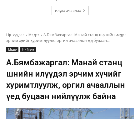
илүү их ачаалах