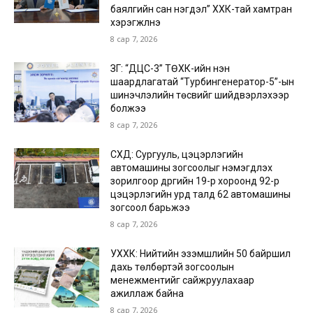
баялгийн сан нэгдэл” ХХК-тай хамтран
хэрэгжүүлнэ
8 сар 7, 2026
ЗГ: “ДЦС-3” ТӨХК-ийн нэн
шаардлагатай “Турбингенератор-5”-ын
шинэчлэлийн төсвийг шийдвэрлэхээр
болжээ
8 сар 7, 2026
СХД: Сургууль, цэцэрлэгийн
автомашины зогсоолыг нэмэгдүүлэх
зорилгоор дүүргийн 19-р хороонд 92-р
цэцэрлэгийн урд талд 62 автомашины
зогсоол барьжээ
8 сар 7, 2026
УХХК: Нийтийн эзэмшлийн 50 байршил
дахь төлбөртэй зогсоолын
менежментийг сайжруулахаар
ажиллаж байна
8 сар 7, 2026