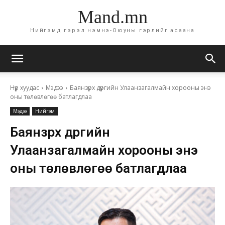
Mand.mn
Нийгэмд гэрэл нэмнэ-Оюуны гэрлийг асаана
Нүүр хуудас
Мэдээ
Баянзүрх дүүргийн Улаанзагалмайн хорооны энэ
оны төлөвлөгөө батлагдлаа
Мэдээ
Нийгэм
Баянзүрх дүүргийн
Улаанзагалмайн хорооны энэ
оны төлөвлөгөө батлагдлаа