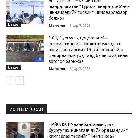
ЗГ: “ДЦС-3” ТӨХК-ийн нэн
шаардлагатай “Турбингенератор-5”-ын
шинэчлэлийн төсвийг шийдвэрлэхээр
болжээ
Мэдээ
Mandmn
-
8 сар 7, 2026
СХД: Сургууль, цэцэрлэгийн
автомашины зогсоолыг нэмэгдүүлэх
зорилгоор дүүргийн 19-р хороонд 92-р
цэцэрлэгийн урд талд 62 автомашины
зогсоол барьжээ
Мэдээ
Mandmn
-
8 сар 7, 2026
ИХ УНШИГДСАН
НИЙСЛЭЛ: Улаанбаатарын утааг
бууруулах, нийслэлчүүдийн эрүүл мэндийг
хамгаалах төслийг “Чингис хаан