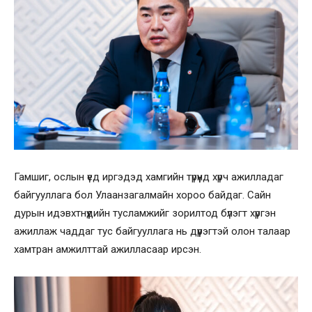
Гамшиг, ослын үед иргэдэд хамгийн түрүүнд хүрч ажилладаг
байгууллага бол Улаанзагалмайн хороо байдаг. Сайн
дурын идэвхтнүүдийн тусламжийг зорилтод бүлэгт хүргэн
ажиллаж чаддаг тус байгууллага нь дүүрэгтэй олон талаар
хамтран амжилттай ажилласаар ирсэн.