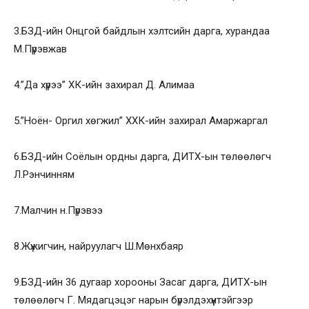
3.БЗД-ийн Онцгой байдлын хэлтсийн дарга, хурандаа
М.Пүрэвжав
4.”Да хүрээ” ХК-ийн захирал Д. Алимаа
5.”Ноён- Оргил хөгжил” ХХК-ийн захирал Амаржаргал
6.БЗД-ийн Соёлын ордны дарга, ДИТХ-ын төлөөлөгч
Л.Рэнчинням
7.Малчин н.Пүрэвээ
8.Жүжигчин, найруулагч Ш.Мөнхбаяр
9.БЗД-ийн 36 дугаар хорооны Засаг дарга, ДИТХ-ын
төлөөлөгч Г. Мядагцэцэг нарын бүрэлдэхүүнтэйгээр