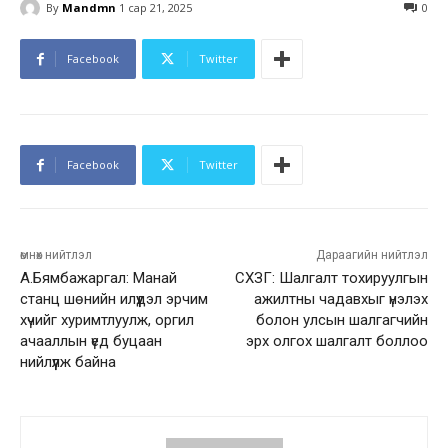
By
Mandmn
1 сар 21, 2025
0
Facebook
Twitter
Facebook
Twitter
өмнөх нийтлэл
Дараагийн нийтлэл
А.Бямбажаргал: Манай
СХЗГ: Шалгалт тохируулгын
станц шөнийн илүүдэл эрчим
ажилтны чадавхыг үнэлэх
хүчийг хуримтлуулж, оргил
болон улсын шалгагчийн
ачааллын үед буцаан
эрх олгох шалгалт боллоо
нийлүүлж байна