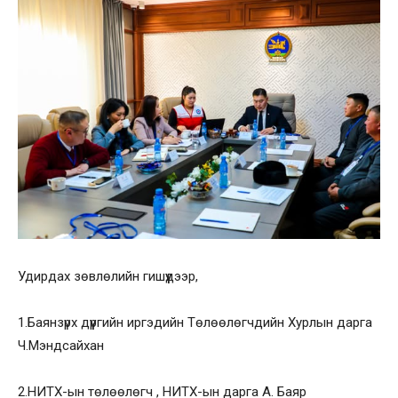
Удирдах зөвлөлийн гишүүдээр,
1.Баянзүрх дүүргийн иргэдийн Төлөөлөгчдийн Хурлын дарга
Ч.Мэндсайхан
2.НИТХ-ын төлөөлөгч , НИТХ-ын дарга А. Баяр