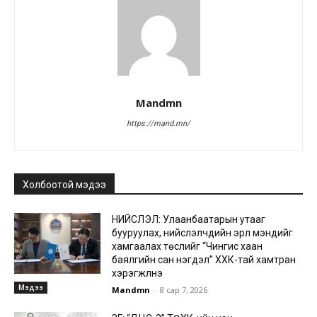
Mandmn
https://mand.mn/
Холбоотой мэдээ
НИЙСЛЭЛ: Улаанбаатарын утааг
бууруулах, нийслэлчүүдийн эрүүл мэндийг
хамгаалах төслийг “Чингис хаан
баялгийн сан нэгдэл” ХХК-тай хамтран
хэрэгжүүлнэ
Мэдээ
Mandmn
-
8 сар 7, 2026