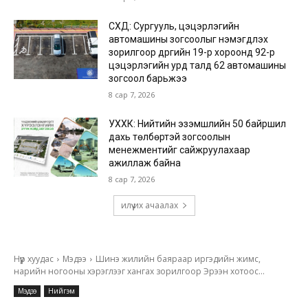
СХД: Сургууль, цэцэрлэгийн
автомашины зогсоолыг нэмэгдүүлэх
зорилгоор дүүргийн 19-р хороонд 92-р
цэцэрлэгийн урд талд 62 автомашины
зогсоол барьжээ
8 сар 7, 2026
УХХК: Нийтийн эзэмшлийн 50 байршил
дахь төлбөртэй зогсоолын
менежментийг сайжруулахаар
ажиллаж байна
8 сар 7, 2026
илүү их ачаалах