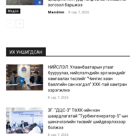
зогсоол барьжээ
Мэдээ
Mandmn
-
8 сар 7, 2026
ИХ УНШИГДСАН
НИЙСЛЭЛ: Улаанбаатарын утааг
бууруулах, нийслэлчүүдийн эрүүл мэндийг
хамгаалах төслийг “Чингис хаан
баялгийн сан нэгдэл” ХХК-тай хамтран
хэрэгжүүлнэ
8 сар 7, 2026
ЗГ: “ДЦС-3” ТӨХК-ийн нэн
шаардлагатай “Турбингенератор-5”-ын
шинэчлэлийн төсвийг шийдвэрлэхээр
болжээ
8 сар 7, 2026