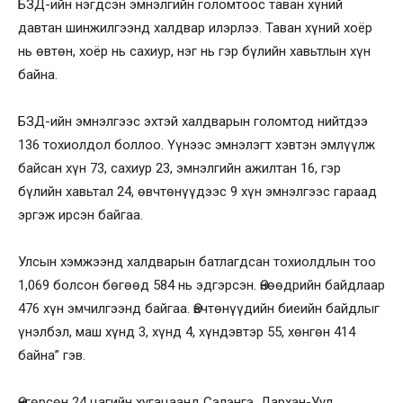
БЗД-ийн нэгдсэн эмнэлгийн голомтоос таван хүний
давтан шинжилгээнд халдвар илэрлээ. Таван хүний хоёр
нь өвтөн, хоёр нь сахиур, нэг нь гэр бүлийн хавьтлын хүн
байна.
БЗД-ийн эмнэлгээс эхтэй халдварын голомтод нийтдээ
136 тохиолдол боллоо. Үүнээс эмнэлэгт хэвтэн эмлүүлж
байсан хүн 73, сахиур 23, эмнэлгийн ажилтан 16, гэр
бүлийн хавьтал 24, өвчтөнүүдээс 9 хүн эмнэлгээс гараад
эргэж ирсэн байгаа.
Улсын хэмжээнд халдварын батлагдсан тохиолдлын тоо
1,069 болсон бөгөөд 584 нь эдгэрсэн. Өнөөдрийн байдлаар
476 хүн эмчилгээнд байгаа. Өвчтөнүүдийн биеийн байдлыг
үнэлбэл, маш хүнд 3, хүнд 4, хүндэвтэр 55, хөнгөн 414
байна” гэв.
Өнгөрсөн 24 цагийн хугацаанд Сэлэнгэ, Дархан-Уул,