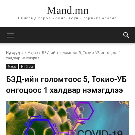
Mand.mn
Нийгэмд гэрэл нэмнэ-Оюуны гэрлийг асаана
Нүүр хуудас
Мэдээ
БЗД-ийн голомтоос 5, Токио-УБ онгоцоос 1
халдвар нэмэгдлээ
Мэдээ
Нийгэм
БЗД-ийн голомтоос 5, Токио-УБ
онгоцоос 1 халдвар нэмэгдлээ