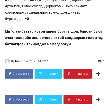
Архангай, Говьсүмбэр, Дорноговь, Орхон аймагт
коронавируст халдварын тохиолдол шинээр
бүртгэгдээгүй.
Мөн Улаанбаатар хотод өмнө нь бүртгэгдэж байсан буюу
ачаа тээврийн жолоочоос эхтэй халдварын голомтод
батлагдсан тохиолдол нэмэгдээгүй.
By
Mandmn
12 сар 24, 2020
0
Facebook
Twitter
Pinterest
Facebook
Twitter
Pinterest