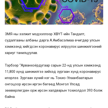
ЭМЯ-ны ээлжит мэдээллээр ХӨСҮТ-ийн Тандалт,
судалгааны албаны дарга А.Амбасэлмаа өчигдөр улсын
хэмжээнд хийгдсэн коронавирус илрүүлэх шинжилгээний
хариуг танилцуулав.
Тэрбээр “Арванхоёрдугаар сарын 22-нд улсын хэмжээнд
11,800 хүнд шинжилгээ хийхэд зургаан хүнд коронавирус
илэрлээ. Зургаан хүний нэг нь Токио-Улаанбаатарын
онгоцоор ирсэн иргэн бөгөөд Монгол Улсад
зөөвөрлөгдөн орж ирсэн халдварын тохиолдол 393 болж
байна.