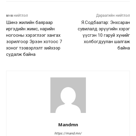
өмнөх нийтлэл
Дараагийн нийтлэл
Шинэ жилийн баяраар
Я.Содбаатар: Энхсаран
иргэдийн жимс, нарийн
сувилалд эрүүгийн хэрэг
ногооны хэрэглээг хангах
үүсгэн 10 гаруй хүнийг
зорилгоор Эрээн хотоос 7
холбогдуулан шалгаж
хоног тээвэрлэлт хийхээр
байна
судалж байна
Mandmn
https://mand.mn/