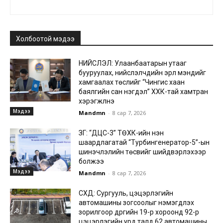
Холбоотой мэдээ
НИЙСЛЭЛ: Улаанбаатарын утааг
бууруулах, нийслэлчүүдийн эрүүл мэндийг
хамгаалах төслийг “Чингис хаан
баялгийн сан нэгдэл” ХХК-тай хамтран
хэрэгжүүлнэ
Мэдээ
Mandmn
-
8 сар 7, 2026
ЗГ: “ДЦС-3” ТӨХК-ийн нэн
шаардлагатай “Турбингенератор-5”-ын
шинэчлэлийн төсвийг шийдвэрлэхээр
болжээ
Мэдээ
Mandmn
-
8 сар 7, 2026
СХД: Сургууль, цэцэрлэгийн
автомашины зогсоолыг нэмэгдүүлэх
зорилгоор дүүргийн 19-р хороонд 92-р
цэцэрлэгийн урд талд 62 автомашины