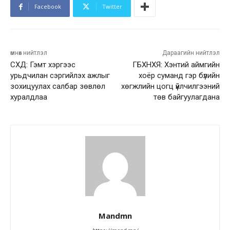
Facebook
Twitter
өмнөх нийтлэл
Дараагийн нийтлэл
СХД: Гэмт хэргээс
ГБХНХЯ: Хэнтий аймгийн
урьдчилан сэргийлэх ажлыг
хоёр суманд гэр бүлийн
зохицуулах салбар зөвлөл
хөгжлийн цогц үйлчилгээний
хуралдлаа
төв байгуулагдана
Mandmn