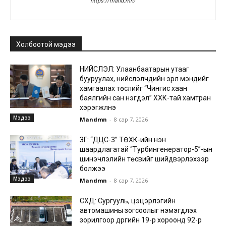
https://mand.mn/
Холбоотой мэдээ
НИЙСЛЭЛ: Улаанбаатарын утааг
бууруулах, нийслэлчүүдийн эрүүл мэндийг
хамгаалах төслийг “Чингис хаан
баялгийн сан нэгдэл” ХХК-тай хамтран
хэрэгжүүлнэ
Мэдээ
Mandmn
-
8 сар 7, 2026
ЗГ: “ДЦС-3” ТӨХК-ийн нэн
шаардлагатай “Турбингенератор-5”-ын
шинэчлэлийн төсвийг шийдвэрлэхээр
болжээ
Мэдээ
Mandmn
-
8 сар 7, 2026
СХД: Сургууль, цэцэрлэгийн
автомашины зогсоолыг нэмэгдүүлэх
зорилгоор дүүргийн 19-р хороонд 92-р