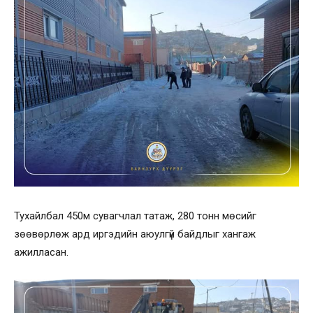
Тухайлбал 450м сувагчлал татаж, 280 тонн мөсийг
зөөвөрлөж ард иргэдийн аюулгүй байдлыг хангаж
ажилласан.