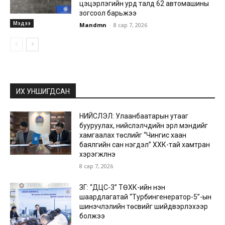
цэцэрлэгийн урд талд 62 автомашины
зогсоол барьжээ
Мэдээ
Mandmn
-
8 сар 7, 2026
ИХ УНШИГДСАН
НИЙСЛЭЛ: Улаанбаатарын утааг
бууруулах, нийслэлчүүдийн эрүүл мэндийг
хамгаалах төслийг “Чингис хаан
баялгийн сан нэгдэл” ХХК-тай хамтран
хэрэгжүүлнэ
8 сар 7, 2026
ЗГ: “ДЦС-3” ТӨХК-ийн нэн
шаардлагатай “Турбингенератор-5”-ын
шинэчлэлийн төсвийг шийдвэрлэхээр
болжээ