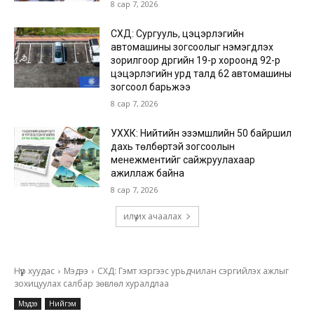
8 сар 7, 2026
СХД: Сургууль, цэцэрлэгийн
автомашины зогсоолыг нэмэгдүүлэх
зорилгоор дүүргийн 19-р хороонд 92-р
цэцэрлэгийн урд талд 62 автомашины
зогсоол барьжээ
8 сар 7, 2026
УХХК: Нийтийн эзэмшлийн 50 байршил
дахь төлбөртэй зогсоолын
менежментийг сайжруулахаар
ажиллаж байна
8 сар 7, 2026
илүү их ачаалах