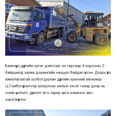
Баянзүрх дүүргийн нутаг дэвсгэрт он гарсаар 4 хорооны 5
байршилд халиа дошингийн нөхцөл байдал үүссэн. Дээрх үйл
ажиллагаатай холбогдуулан дүүргийн ерөнхий менежер
Ц.Гомбосүрэнгээр ахлуулсан ажлын хэсэг газар дээр нь
очиж үнэлэлт, дүгнэлт өгч, хариу арга хэмжээг авч
хэрэгжүүллээ.