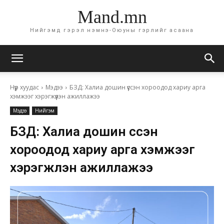
Mand.mn
Нийгэмд гэрэл нэмнэ-Оюуны гэрлийг асаана
Нүүр хуудас
Мэдээ
БЗД: Халиа дошин үүссэн хороодод хариу арга
хэмжээг хэрэгжүүлэн ажиллажээ
Мэдээ
Нийгэм
БЗД: Халиа дошин үүссэн
хороодод хариу арга хэмжээг
хэрэгжүүлэн ажиллажээ