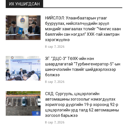
ИХ УНШИГДСАН
НИЙСЛЭЛ: Улаанбаатарын утааг
бууруулах, нийслэлчүүдийн эрүүл
мэндийг хамгаалах төслийг “Чингис хаан
баялгийн сан нэгдэл” ХХК-тай хамтран
хэрэгжүүлнэ
8 сар 7, 2026
ЗГ: “ДЦС-3” ТӨХК-ийн нэн
шаардлагатай “Турбингенератор-5”-ын
шинэчлэлийн төсвийг шийдвэрлэхээр
болжээ
8 сар 7, 2026
СХД: Сургууль, цэцэрлэгийн
автомашины зогсоолыг нэмэгдүүлэх
зорилгоор дүүргийн 19-р хороонд 92-р
цэцэрлэгийн урд талд 62 автомашины
зогсоол барьжээ
8 сар 7, 2026