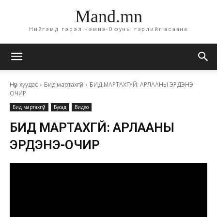
Mand.mn
Нийгэмд гэрэл нэмнэ-Оюуны гэрлийг асаана
Нүүр хуудас
Бид мартахгүй
БИД МАРТАХГҮЙ: АРЛААНЫ ЭРДЭНЭ-
ОЧИР
Бид мартахгүй
Бусад
Видео
БИД МАРТАХГҮЙ: АРЛААНЫ
ЭРДЭНЭ-ОЧИР