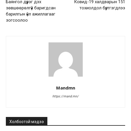
Баянгол дүүрэг дэх
Ковид-19 халдварын 151
зөвшөөрөлгүй баригдсан
тохиолдол бүртгэгдлээ
барилгын үйл ажиллагааг
зогсоолоо
Mandmn
https://mand.mn/
Холбоотой мэдээ