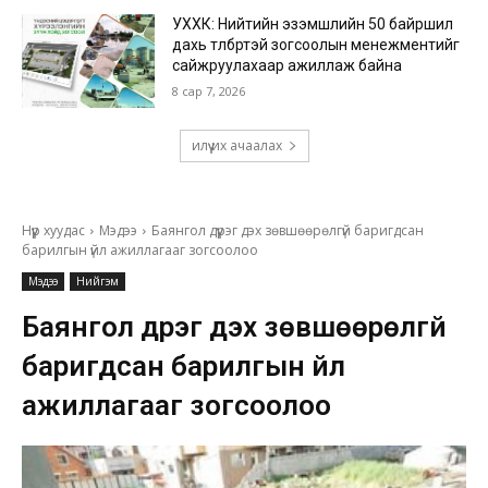
УХХК: Нийтийн эзэмшлийн 50 байршил
дахь төлбөртэй зогсоолын менежментийг
сайжруулахаар ажиллаж байна
8 сар 7, 2026
илүү их ачаалах