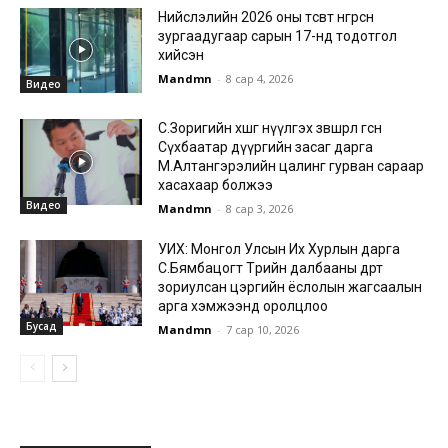
Нийслэлийн 2026 оны төсөвт өнгөрсөн
зургаадугаар сарын 17-нд тодотгол
хийсэн
Mandmn
-
8 сар 4, 2026
Видео
С.Зоригийн хөшөөг нүүлгэх зөвшөөрөл өгсөн
Сүхбаатар дүүргийн засаг дарга
М.Алтангэрэлийн цалинг гурван сараар
хасахаар болжээ
Видео
Mandmn
-
8 сар 3, 2026
УИХ: Монгол Улсын Их Хурлын дарга
С.Бямбацогт Төрийн далбааны өдөрт
зориулсан цэргийн ёслолын жагсаалын
арга хэмжээнд оролцлоо
Бусад
Mandmn
-
7 сар 10, 2026