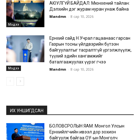
АЮУЛГҮЙ БАЙДАЛ: Мюнхений тайлан:
Дэлхийн дэг журам нуран унаж байна
Mandmn
-
8 сар 10, 2026
Мэдээ
Ерөнхий сайд Н.Учрал гацаанаас гарсан
Газрын тосны үйлдвэрийн бүтээн
байгуулалтыг тасралтгүй үргэлжлүүлж,
түүхий эдийн хангамжийг
баталгаажуулах үүрэг өгчээ
Мэдээ
Mandmn
-
8 сар 10, 2026
ИХ УНШИГДСАН
БОЛОВСРОЛЫН ЯАМ: Монгол Улсын
Ерөнхийлөгчийн ивээл дор зохион
байгуулж байгаа ОУ-ын Монголч