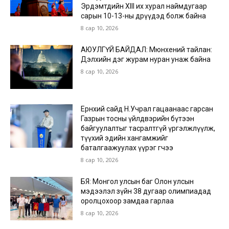
Эрдэмтдийн XIII их хурал наймдугаар
сарын 10-13-ны өдрүүдэд болж байна
8 сар 10, 2026
АЮУЛГҮЙ БАЙДАЛ: Мюнхений тайлан:
Дэлхийн дэг журам нуран унаж байна
8 сар 10, 2026
Ерөнхий сайд Н.Учрал гацаанаас гарсан
Газрын тосны үйлдвэрийн бүтээн
байгуулалтыг тасралтгүй үргэлжлүүлж,
түүхий эдийн хангамжийг
баталгаажуулах үүрэг өгчээ
8 сар 10, 2026
БЯ: Монгол улсын баг Олон улсын
мэдээлэл зүйн 38 дугаар олимпиадад
оролцохоор замдаа гарлаа
8 сар 10, 2026