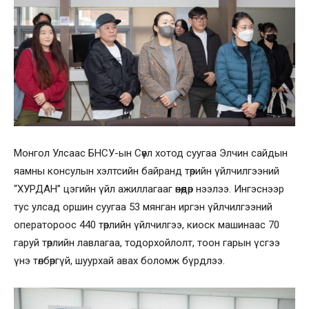
Монгол Улсаас БНСУ-ын Сөүл хотод суугаа Элчин сайдын
яамны консулын хэлтсийн байранд төрийн үйлчилгээний
“ХУРДАН” цэгийн үйл ажиллагааг өнөөдөр нээлээ. Ингэснээр
тус улсад оршин суугаа 53 мянган иргэн үйлчилгээний
оператороос 440 төрлийн үйлчилгээ, киоск машинаас 70
гаруй төрлийн лавлагаа, тодорхойлолт, тоон гарын үсгээ
үнэ төлбөргүй, шуурхай авах боломж бүрдлээ.