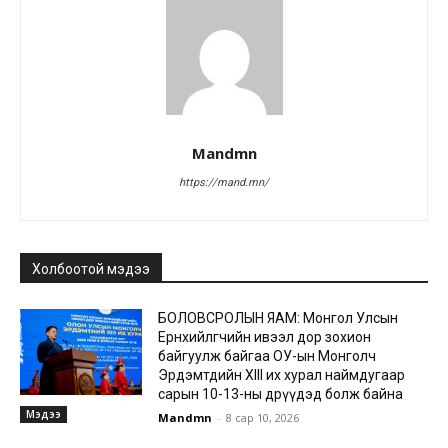
Mandmn
https://mand.mn/
Холбоотой мэдээ
БОЛОВСРОЛЫН ЯАМ: Монгол Улсын
Ерөнхийлөгчийн ивээл дор зохион
байгуулж байгаа ОУ-ын Монголч
Эрдэмтдийн XIII их хурал наймдугаар
сарын 10-13-ны өдрүүдэд болж байна
Мэдээ
Mandmn
-
8 сар 10, 2026