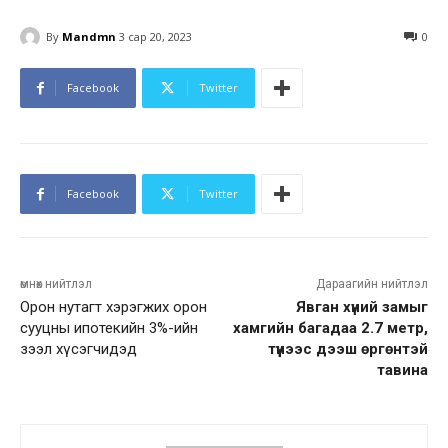
By
Mandmn
3 сар 20, 2023
0
Facebook
Twitter
Facebook
Twitter
өмнөх нийтлэл
Дараагийн нийтлэл
Орон нутагт хэрэгжих орон
Явган хүний замыг
сууцны ипотекийн 3%-ийн
хамгийн багадаа 2.7 метр,
зээл хүсэгчидэд
түүнээс дээш өргөнтэй
тавина