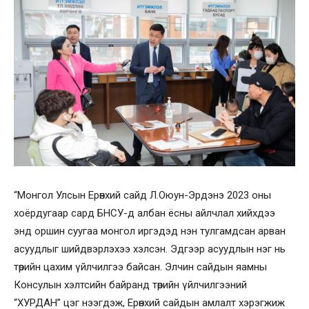
“Монгол Улсын Ерөнхий сайд Л.Оюун-Эрдэнэ 2023 оны
хоёрдугаар сард БНСУ-д албан ёсны айлчлал хийхдээ
энд оршин суугаа монгол иргэдэд нэн тулгамдсан арван
асуудлыг шийдвэрлэхээ хэлсэн. Эдгээр асуудлын нэг нь
төрийн цахим үйлчилгээ байсан. Элчин сайдын яамны
Консулын хэлтсийн байранд төрийн үйлчилгээний
“ХУРДАН” цэг нээгдэж, Ерөнхий сайдын амлалт хэрэгжиж