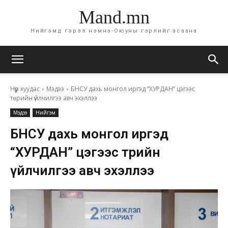
Mand.mn
Нийгэмд гэрэл нэмнэ-Оюуны гэрлийг асаана
Нүүр хуудас
Мэдээ
БНСУ дахь монгол иргэд “ХУРДАН” цэгээс
төрийн үйлчилгээ авч эхэллээ
Мэдээ
Нийгэм
БНСУ дахь монгол иргэд
“ХУРДАН” цэгээс төрийн
үйлчилгээ авч эхэллээ