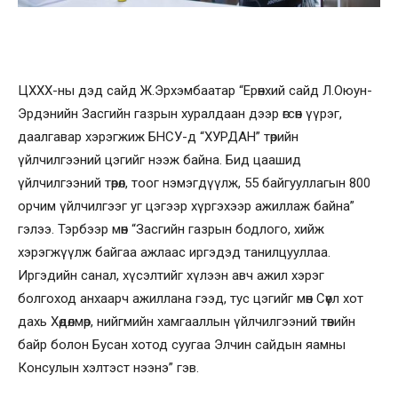
ЦХХХ-ны дэд сайд Ж.Эрхэмбаатар “Ерөнхий сайд Л.Оюун-
Эрдэнийн Засгийн газрын хуралдаан дээр өгсөн үүрэг,
даалгавар хэрэгжиж БНСУ-д “ХУРДАН” төрийн
үйлчилгээний цэгийг нээж байна. Бид цаашид
үйлчилгээний төрөл, тоог нэмэгдүүлж, 55 байгууллагын 800
орчим үйлчилгээг уг цэгээр хүргэхээр ажиллаж байна”
гэлээ. Тэрбээр мөн “Засгийн газрын бодлого, хийж
хэрэгжүүлж байгаа ажлаас иргэдэд танилцууллаа.
Иргэдийн санал, хүсэлтийг хүлээн авч ажил хэрэг
болгоход анхаарч ажиллана гээд, тус цэгийг мөн Сөүл хот
дахь Хөдөлмөр, нийгмийн хамгааллын үйлчилгээний төвийн
байр болон Бусан хотод суугаа Элчин сайдын яамны
Консулын хэлтэст нээнэ” гэв.