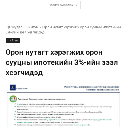
илүү их ачаалах