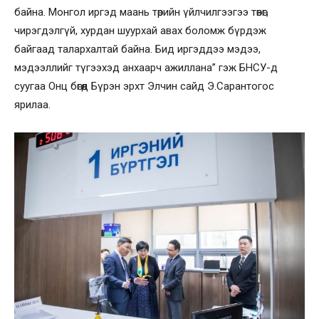
байна. Монгол иргэд маань төрийн үйлчилгээгээ төвөг,
чирэгдэлгүй, хурдан шуурхай авах боломж бүрдэж
байгаад талархалтай байна. Бид иргэддээ мэдээ,
мэдээллийг түгээхэд анхаарч ажиллана” гэж БНСУ-д
суугаа Онц бөгөөд Бүрэн эрхт Элчин сайд Э.Сарантогос
ярилаа.