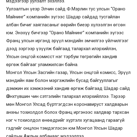
мэдээгээр уулзалт эхэллээ.
Уулзалтын үеэр Элчин сайд Ф.Мэрлин тус улсын “Орано
Майнинг” компанийн зүгээс Шадар сайдад тусгайлан
албан бичиг хаягласаныг өөрийн биеэр хүлээлгэн өгсөн
юм. Энэхүү бичгээр “Орано Майнинг” компанийн зүгээс
Франц улсын иргэнд эрүүл мэндийн эмчилгээ үйлчилгээг
дээд зэргээр үзүүлж байгаад талархал илэрхийлэн,
Улсын онцгой комисст нэг тэрбум төгрөгийн хандив
өргөж байгааг уламжилсан байна.
Монгол Улсын Засгийн газар, Улсын онцгой комисс, Эрүүл
мэндийн яам болон мэргэжлийн бусад байгууллагыг
дэмжин их хэмжээний хандив өргөж байгаад Шадар сайд
Ө.Энхтүвшин чин сэтгэлийн талархал илэрхийллээ. Тэрээр
мөн Монгол Улсад бүртгэгдсэн коронавируст халдварын
анхны тохиолдол болох Франц иргэнээс халдвар тархсан
нэг ч тохиолдол өнөөдрийг хүртэлх хугацаанд гараагүй
гэдгийг онцлон тэмдэглэсэн юм Монгол Улсын Шадар
сайдын Ажлын албанаас мэдээллээ.