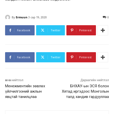
By
Ermuun
3 сар 19, 2020
0
Facebook
Twitter
Pinterest
Facebook
Twitter
Pinterest
өмнөх нийтлэл
Дараагийн нийтлэл
Менежментийн зөвлөх
БНХАУ-ын ЭСЯ болон
үйлчилгээний ажлын
Хятад иргэдээс Монголын
явцтай танилцлаа
талд хандив гардууллаа