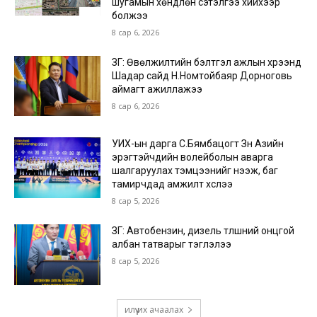
шугамын хөндлөн сэтэлгээ хийхээр
болжээ
8 сар 6, 2026
ЗГ: Өвөлжилтийн бэлтгэл ажлын хүрээнд
Шадар сайд Н.Номтойбаяр Дорноговь
аймагт ажиллажээ
8 сар 6, 2026
УИХ-ын дарга С.Бямбацогт Зүүн Азийн
эрэгтэйчүүдийн волейболын аварга
шалгаруулах тэмцээнийг нээж, баг
тамирчдад амжилт хүслээ
8 сар 5, 2026
ЗГ: Автобензин, дизель түлшний онцгой
албан татварыг тэглэлээ
8 сар 5, 2026
илүү их ачаалах