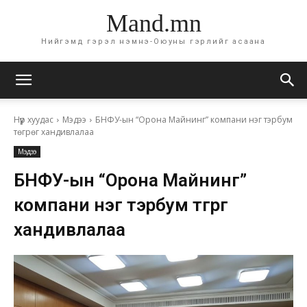
Mand.mn
Нийгэмд гэрэл нэмнэ-Оюуны гэрлийг асаана
Нүүр хуудас
Мэдээ
БНФУ-ын “Орона Майнинг” компани нэг тэрбум
төгрөг хандивлалаа
Мэдээ
БНФУ-ын “Орона Майнинг”
компани нэг тэрбум төгрөг
хандивлалаа