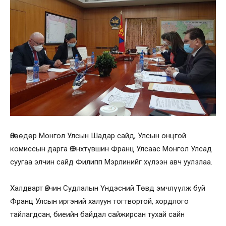
Өнөөдөр Монгол Улсын Шадар сайд, Улсын онцгой
комиссын дарга Ө.Энхтүвшин Франц Улсаас Монгол Улсад
суугаа элчин сайд Филипп Мэрлинийг хүлээн авч уулзлаа.
Халдварт Өвчин Судлалын Үндэсний Төвд эмчлүүлж буй
Франц Улсын иргэний халуун тогтвортой, хордлого
тайлагдсан, биеийн байдал сайжирсан тухай сайн