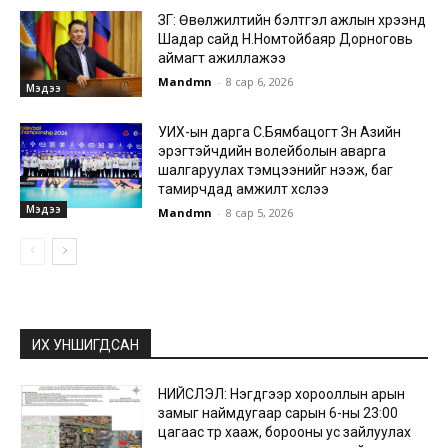
ЗГ: Өвөлжилтийн бэлтгэл ажлын хүрээнд
Шадар сайд Н.Номтойбаяр Дорноговь
аймагт ажиллажээ
Mandmn
-
8 сар 6, 2026
Мэдээ
УИХ-ын дарга С.Бямбацогт Зүүн Азийн
эрэгтэйчүүдийн волейболын аварга
шалгаруулах тэмцээнийг нээж, баг
тамирчдад амжилт хүслээ
Мэдээ
Mandmn
-
8 сар 5, 2026
ИХ УНШИГДСАН
НИЙСЛЭЛ: Нэгдүгээр хорооллын арын
замыг наймдугаар сарын 6-ны 23:00
цагаас түр хааж, борооны ус зайлуулах