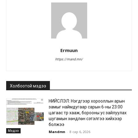
Ermuun
https://mand.mn/
Холбоотой мэдээ
НИЙСЛЭЛ: Нэгдүгээр хорооллын арын
замыг наймдугаар сарын 6-ны 23:00
цагаас түр хааж, борооны ус зайлуулах
шугамын хөндлөн сэтэлгээ хийхээр
болжээ
Мэдээ
Mandmn
-
8 сар 6, 2026