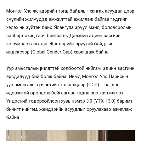
Монгол Улс жендэрийн тэгш байдлыг хангах
асуудал дээр
сүүлийн жилүүдэд амжилттай ажиллаж байгаа гэдгийг
хэлэх нь зүйтэй байх. Ялангуяа эрүүл мэнл, боловсролын
салбарт ахиц гарч байгаа нь Дэлхийн эдийн засгийн
форумаас гаргадаг Жэндэрийн зөрүүтэй байдлын
индексээр (Global Gender Gap) харагдаж байна.
Уур амьсгалын өөрчлөлттэй холбоотой нийгэм, эдийн засгийн
эрсдэлүүд бий болж байна. Иймд Монгол Улс Парисын
уур амьсгалын өөрчлөлтийн хэлээлцээр (COP)-т нэгдэн
идэвхитэй оролцож байгаагаас гадна энэ жил илгээх
Үндэсний тодорхойлсон хувь нэмэр 3.0 (ҮТХН 3.0) баримт
бичигт нийгэм, жендэрийн асуудлыг оруулахаар ажиллаж
байна.