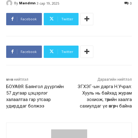
By
Mandmn
3 сар 19, 2025
0
Facebook
Twitter
Facebook
Twitter
өмнөх нийтлэл
Дараагийн нийтлэл
БОУАӨЯ: Баянгол дүүргийн
ЗГХЭГ-ын дарга Н.Учрал:
57 дугаар цэцэрлэг
Хууль нь байхад журам
халаалтаа гар утсаар
зохиож, төрийн хаалга
удирддаг болжээ
сахиулдаг үе өнгөрч байна