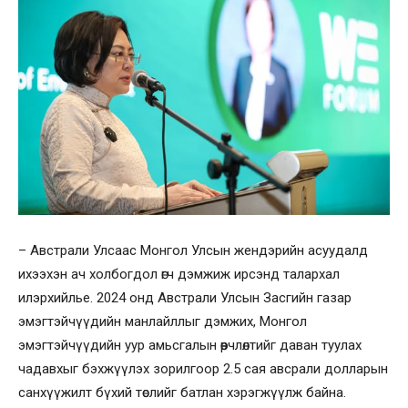
– Австрали Улсаас Монгол Улсын жендэрийн асуудалд
ихээхэн ач холбогдол өгч дэмжиж ирсэнд талархал
илэрхийлье. 2024 онд Австрали Улсын Засгийн газар
эмэгтэйчүүдийн манлайллыг дэмжих, Монгол
эмэгтэйчүүдийн уур амьсгалын өөрчлөлтийг даван туулах
чадавхыг бэхжүүлэх зорилгоор 2.5 сая авсрали долларын
санхүүжилт бүхий төслийг батлан хэрэгжүүлж байна.