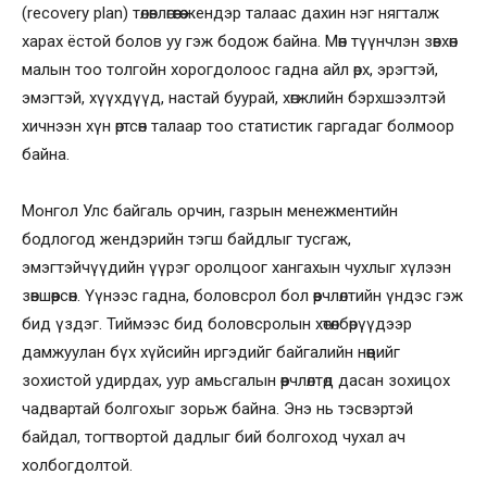
(recovery plan) төлөвлөгөөгөө жендэр талаас дахин нэг нягталж
харах ёстой болов уу гэж бодож байна. Мөн түүнчлэн зөвхөн
малын тоо толгойн хорогдолоос гадна айл өрх, эрэгтэй,
эмэгтэй, хүүхдүүд, настай буурай, хөгжлийн бэрхшээлтэй
хичнээн хүн өртсөн талаар тоо статистик гаргадаг болмоор
байна.
Монгол Улс байгаль орчин, газрын менежментийн
бодлогод жендэрийн тэгш байдлыг тусгаж,
эмэгтэйчүүдийн үүрэг оролцоог хангахын чухлыг хүлээн
зөвшөөрсөн. Үүнээс гадна, боловсрол бол өөрчлөлтийн үндэс гэж
бид үздэг. Тиймээс бид боловсролын хөтөлбөрүүдээр
дамжуулан бүх хүйсийн иргэдийг байгалийн нөөцийг
зохистой удирдах, уур амьсгалын өөрчлөлтөд дасан зохицох
чадвартай болгохыг зорьж байна. Энэ нь тэсвэртэй
байдал, тогтвортой дадлыг бий болгоход чухал ач
холбогдолтой.