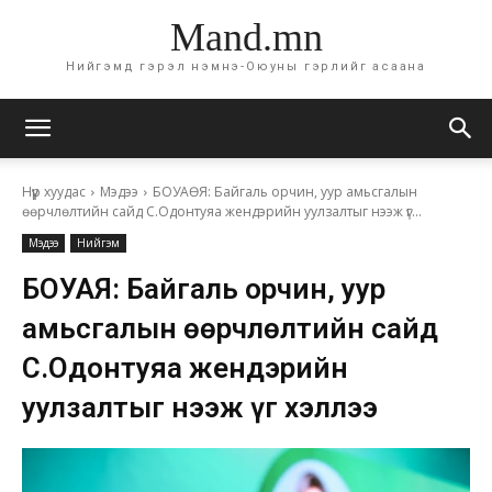
Mand.mn
Нийгэмд гэрэл нэмнэ-Оюуны гэрлийг асаана
Нүүр хуудас
Мэдээ
БОУАӨЯ: Байгаль орчин, уур амьсгалын
өөрчлөлтийн сайд С.Одонтуяа жендэрийн уулзалтыг нээж үг...
Мэдээ
Нийгэм
БОУАӨЯ: Байгаль орчин, уур
амьсгалын өөрчлөлтийн сайд
С.Одонтуяа жендэрийн
уулзалтыг нээж үг хэллээ