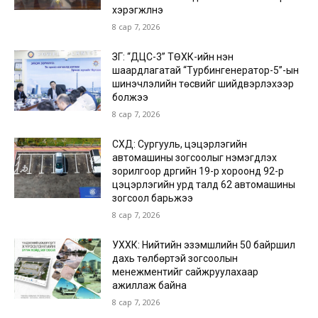
хэрэгжүүлнэ
8 сар 7, 2026
ЗГ: “ДЦС-3” ТӨХК-ийн нэн
шаардлагатай “Турбингенератор-5”-ын
шинэчлэлийн төсвийг шийдвэрлэхээр
болжээ
8 сар 7, 2026
СХД: Сургууль, цэцэрлэгийн
автомашины зогсоолыг нэмэгдүүлэх
зорилгоор дүүргийн 19-р хороонд 92-р
цэцэрлэгийн урд талд 62 автомашины
зогсоол барьжээ
8 сар 7, 2026
УХХК: Нийтийн эзэмшлийн 50 байршил
дахь төлбөртэй зогсоолын
менежментийг сайжруулахаар
ажиллаж байна
8 сар 7, 2026