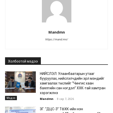
Mandmn
https://mand.mn/
Холбоотой мэдээ
НИЙСЛЭЛ: Улаанбаатарын утааг
бууруулах, нийслэлчүүдийн эрүүл мэндийг
хамгаалах төслийг “Чингис хаан
баялгийн сан нэгдэл” ХХК-тай хамтран
хэрэгжүүлнэ
Мэдээ
Mandmn
-
8 сар 7, 2026
ЗГ: “ДЦС-3” ТӨХК-ийн нэн