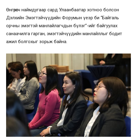
Өнгөрөгч наймдугаар сард Улаанбаатар хотноо болсон
Дэлхийн Эмэгтэйчүүдийн Форумын үеэр би “Байгаль
орчны эмэгтэй манлайлагчдын бүлэг”-ийг байгуулах
санаачилга гарган, эмэгтэйчүүдийн манлайллыг бодит
ажил болгохыг зорьж байна.