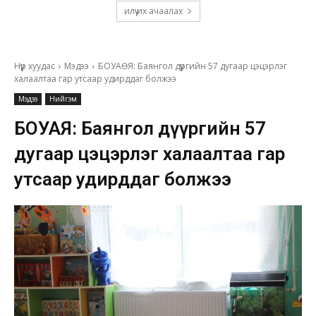
илүү их ачаалах