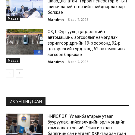
шаардлагатай “Турбингенератор-5”-ын
шинэчлэлийн төсвийг шийдвэрлэхээр
болжээ
Мэдээ
Mandmn
-
8 сар 7, 2026
СХД: Сургууль, цэцэрлэгийн
автомашины зогсоолыг нэмэгдүүлэх
зорилгоор дүүргийн 19-р хороонд 92-р
цэцэрлэгийн урд талд 62 автомашины
зогсоол барьжээ
Мэдээ
Mandmn
-
8 сар 7, 2026
ИХ УНШИГДСАН
НИЙСЛЭЛ: Улаанбаатарын утааг
бууруулах, нийслэлчүүдийн эрүүл мэндийг
хамгаалах төслийг “Чингис хаан
баялгийн сан нэгдэл” ХХК-тай хамтран