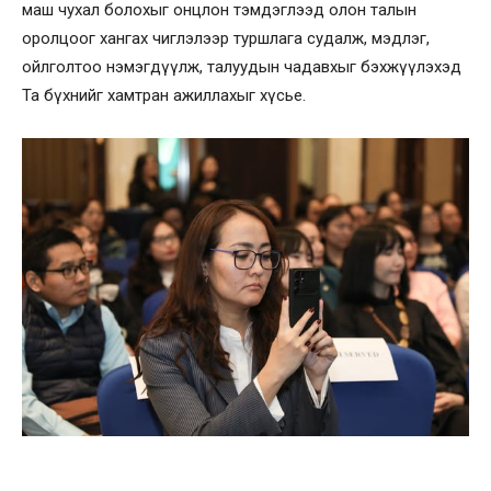
маш чухал болохыг онцлон тэмдэглээд олон талын
оролцоог хангах чиглэлээр туршлага судалж, мэдлэг,
ойлголтоо нэмэгдүүлж, талуудын чадавхыг бэхжүүлэхэд
Та бүхнийг хамтран ажиллахыг хүсье.