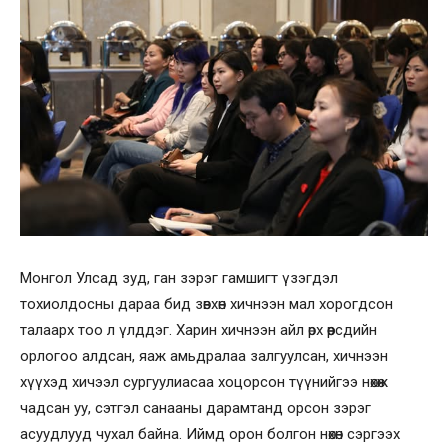
Монгол Улсад зуд, ган зэрэг гамшигт үзэгдэл
тохиолдосны дараа бид зөвхөн хичнээн мал хорогдсон
талаарх тоо л үлддэг. Харин хичнээн айл өрх өөрсдийн
орлогоо алдсан, яаж амьдралаа залгуулсан, хичнээн
хүүхэд хичээл сургуулиасаа хоцорсон түүнийгээ нөхөж
чадсан уу, сэтгэл санааны дарамтанд орсон зэрэг
асуудлууд чухал байна. Иймд орон болгон нөхөн сэргээх