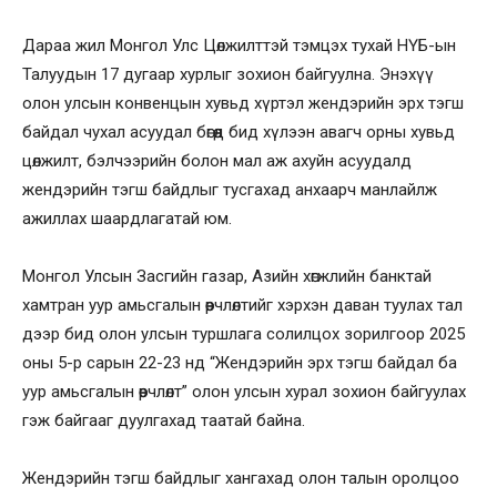
Дараа жил Монгол Улс Цөлжилттэй тэмцэх тухай НҮБ-ын
Талуудын 17 дугаар хурлыг зохион байгуулна. Энэхүү
олон улсын конвенцын хувьд хүртэл жендэрийн эрх тэгш
байдал чухал асуудал бөгөөд бид хүлээн авагч орны хувьд
цөлжилт, бэлчээрийн болон мал аж ахуйн асуудалд
жендэрийн тэгш байдлыг тусгахад анхаарч манлайлж
ажиллах шаардлагатай юм.
Монгол Улсын Засгийн газар, Азийн хөгжлийн банктай
хамтран уур амьсгалын өөрчлөлтийг хэрхэн даван туулах тал
дээр бид олон улсын туршлага солилцох зорилгоор 2025
оны 5-р сарын 22-23 нд “Жендэрийн эрх тэгш байдал ба
уур амьсгалын өөрчлөлт” олон улсын хурал зохион байгуулах
гэж байгааг дуулгахад таатай байна.
Жендэрийн тэгш байдлыг хангахад олон талын оролцоо