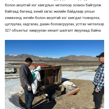
болон аюултай хог хаягдлын чиглэлээр зохион байгуулж
байгаад бөгөөд эхний хагас жилийн байдлаар улсын
хэмжээнд энгийн болон аюултай хог хаягдал тээвэрлэх,
цуглуулах, хадгалах, дахин боловсруулах, устгах чиглэлээр
327 объектыг хамруулан хяналт шалгалт явуулаад байна.