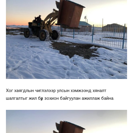
Хог хаягдлын чиглэлээр улсын хэмжээнд хяналт
шалгалтыг жил бүр зохион байгуулан ажиллаж байна.