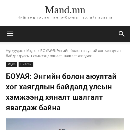
Mand.mn
Нийгэмд гэрэл нэмнэ-Оюуны гэрлийг асаана
Нүүр хуудас
Мэдээ
БОУАӨЯ: Энгийн болон аюултай хог хаягдлын
байдалд улсын хэмжээнд хяналт шалгалт явагдаж...
Мэдээ
Нийгэм
БОУАӨЯ: Энгийн болон аюултай
хог хаягдлын байдалд улсын
хэмжээнд хяналт шалгалт
явагдаж байна