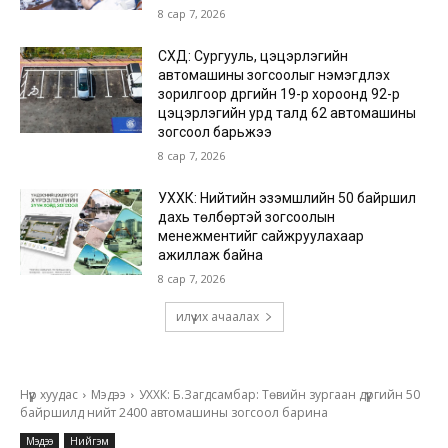
8 сар 7, 2026
СХД: Сургууль, цэцэрлэгийн
автомашины зогсоолыг нэмэгдүүлэх
зорилгоор дүүргийн 19-р хороонд 92-р
цэцэрлэгийн урд талд 62 автомашины
зогсоол барьжээ
8 сар 7, 2026
УХХК: Нийтийн эзэмшлийн 50 байршил
дахь төлбөртэй зогсоолын
менежментийг сайжруулахаар
ажиллаж байна
8 сар 7, 2026
илүү их ачаалах