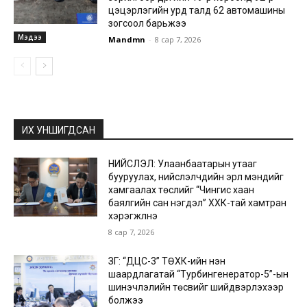
цэцэрлэгийн урд талд 62 автомашины
зогсоол барьжээ
Мэдээ
Mandmn
-
8 сар 7, 2026
ИХ УНШИГДСАН
НИЙСЛЭЛ: Улаанбаатарын утааг
бууруулах, нийслэлчүүдийн эрүүл мэндийг
хамгаалах төслийг “Чингис хаан
баялгийн сан нэгдэл” ХХК-тай хамтран
хэрэгжүүлнэ
8 сар 7, 2026
ЗГ: “ДЦС-3” ТӨХК-ийн нэн
шаардлагатай “Турбингенератор-5”-ын
шинэчлэлийн төсвийг шийдвэрлэхээр
болжээ