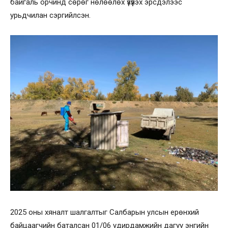
байгаль орчинд сөрөг нөлөөлөх үзүүлэх эрсдэлээс
урьдчилан сэргийлсэн.
2025 оны хяналт шалгалтыг Салбарын улсын ерөнхий
байцаагчийн баталсан 01/06 удирдамжийн дагуу энгийн