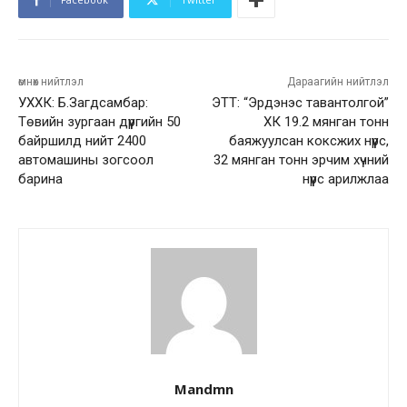
өмнөх нийтлэл
Дараагийн нийтлэл
УХХК: Б.Загдсамбар:
ЭТТ: “Эрдэнэс тавантолгой”
Төвийн зургаан дүүргийн 50
ХК 19.2 мянган тонн
байршилд нийт 2400
баяжуулсан коксжих нүүрс,
автомашины зогсоол
32 мянган тонн эрчим хүчний
барина
нүүрс арилжлаа
Mandmn