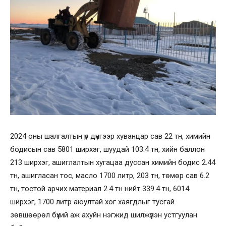
2024 оны шалгалтын үр дүнгээр хуванцар сав 22 тн, химийн
бодисын сав 5801 ширхэг, шуудай 103.4 тн, хийн баллон
213 ширхэг, ашиглалтын хугацаа дуссан химийн бодис 2.44
тн, ашигласан тос, масло 1700 литр, 203 тн, төмөр сав 6.2
тн, тостой арчих материал 2.4 тн нийт 339.4 тн, 6014
ширхэг, 1700 литр аюултай хог хаягдлыг тусгай
зөвшөөрөл бүхий аж ахуйн нэгжид шилжүүлэн устгуулан