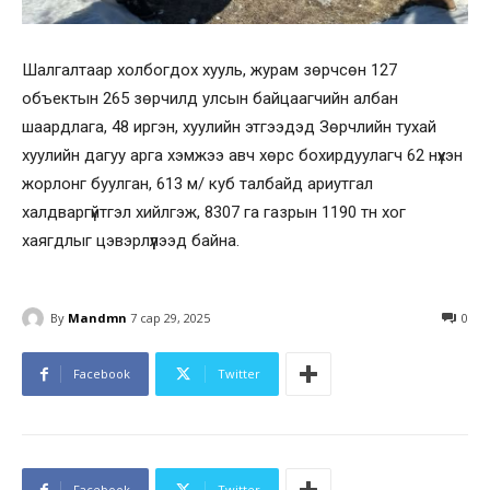
Шалгалтаар холбогдох хууль, журам зөрчсөн 127
объектын 265 зөрчилд улсын байцаагчийн албан
шаардлага, 48 иргэн, хуулийн этгээдэд Зөрчлийн тухай
хуулийн дагуу арга хэмжээ авч хөрс бохирдуулагч 62 нүхэн
жорлонг буулган, 613 м/ куб талбайд ариутгал
халдваргүйтгэл хийлгэж, 8307 га газрын 1190 тн хог
хаягдлыг цэвэрлүүлээд байна.
By
Mandmn
7 сар 29, 2025
0
Facebook
Twitter
Facebook
Twitter