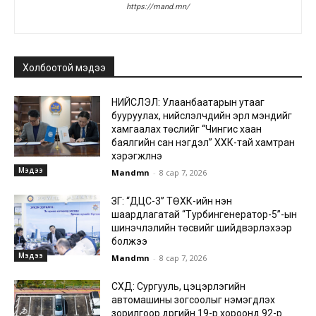
https://mand.mn/
Холбоотой мэдээ
НИЙСЛЭЛ: Улаанбаатарын утааг
бууруулах, нийслэлчүүдийн эрүүл мэндийг
хамгаалах төслийг “Чингис хаан
баялгийн сан нэгдэл” ХХК-тай хамтран
хэрэгжүүлнэ
Мэдээ
Mandmn
-
8 сар 7, 2026
ЗГ: “ДЦС-3” ТӨХК-ийн нэн
шаардлагатай “Турбингенератор-5”-ын
шинэчлэлийн төсвийг шийдвэрлэхээр
болжээ
Мэдээ
Mandmn
-
8 сар 7, 2026
СХД: Сургууль, цэцэрлэгийн
автомашины зогсоолыг нэмэгдүүлэх
зорилгоор дүүргийн 19-р хороонд 92-р