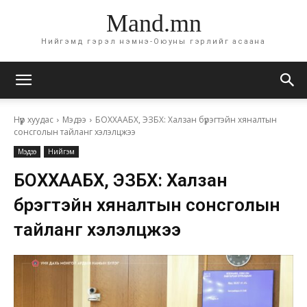
Mand.mn
Нийгэмд гэрэл нэмнэ-Оюуны гэрлийг асаана
Нүүр хуудас
Мэдээ
БОХХААБХ, ЭЗБХ: Халзан бүрэгтэйн хяналтын
сонсголын тайланг хэлэлцжээ
Мэдээ
Нийгэм
БОХХААБХ, ЭЗБХ: Халзан
бүрэгтэйн хяналтын сонсголын
тайланг хэлэлцжээ