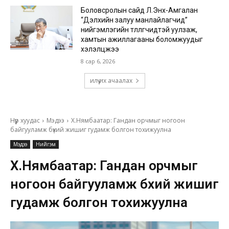
Боловсролын сайд Л.Энх-Амгалан
“Дэлхийн залуу манлайлагчид”
нийгэмлэгийн төлөөлөгчидтэй уулзаж,
хамтын ажиллагааны боломжуудыг
хэлэлцжээ
8 сар 6, 2026
илүү их ачаалах