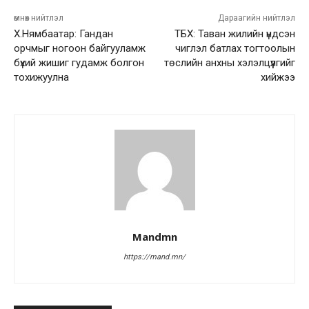
өмнөх нийтлэл
Дараагийн нийтлэл
Х.Нямбаатар: Гандан
ТБХ: Таван жилийн үндсэн
орчмыг ногоон байгууламж
чиглэл батлах тогтоолын
бүхий жишиг гудамж болгон
төслийн анхны хэлэлцүүлгийг
тохижуулна
хийжээ
Mandmn
https://mand.mn/