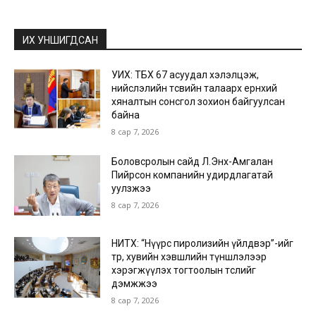
ИХ УНШИГДСАН
УИХ: ТБХ 67 асуудал хэлэлцэж,
нийслэлийн төсвийн талаарх ерөнхий
хяналтын сонсгол зохион байгуулсан
байна
8 сар 7, 2026
Боловсролын сайд Л.Энх-Амгалан
Пийрсон компанийн удирдлагатай
уулзжээ
8 сар 7, 2026
НИТХ: “Нүүрс пиролизийн үйлдвэр”-ийг
төр, хувийн хэвшлийн түншлэлээр
хэрэгжүүлэх тогтоолын төслийг
дэмжжээ
8 сар 7, 2026