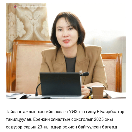
Тайланг ажлын хэсгийн ахлагч УИХ-ын гишүүн Б.Баярбаатар
танилцуулав. Ерөнхий хяналтын сонсголыг 2025 оны
есдүгээр сарын 23-ны өдөр зохион байгуулсан бөгөөд