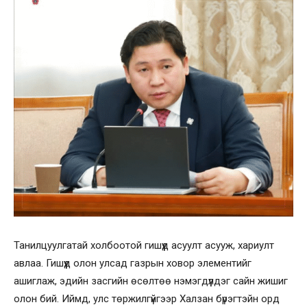
Танилцуулгатай холбоотой гишүүд асуулт асууж, хариулт
авлаа. Гишүүд олон улсад газрын ховор элементийг
ашиглаж, эдийн засгийн өсөлтөө нэмэгдүүлдэг сайн жишиг
олон бий. Иймд, улс төржилгүйгээр Халзан бүрэгтэйн орд