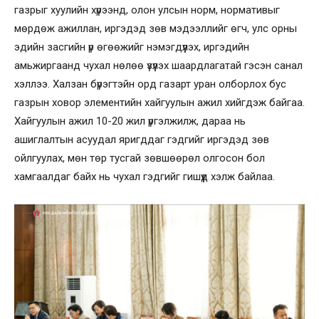
газрыг хуулийн хүрээнд, олон улсын норм, нормативыг
мөрдөж ажиллан, иргэдэд зөв мэдээллийг өгч, улс орны
эдийн засгийн үр өгөөжийг нэмэгдүүлэх, иргэдийн
амьжиргаанд чухал нөлөө үзүүлэх шаардлагатай гэсэн санал
хэллээ. Халзан бүрэгтэйн орд газарт уран олборлох бус
газрын ховор элементийн хайгуулын ажил хийгдэж байгаа.
Хайгуулын ажил 10-20 жил үргэлжилж, дараа нь
ашиглалтын асуудал яригддаг гэдгийг иргэдэд зөв
ойлгуулах, мөн төр тусгай зөвшөөрөл олгосон бол
хамгаалдаг байх нь чухал гэдгийг гишүүд хэлж байлаа.