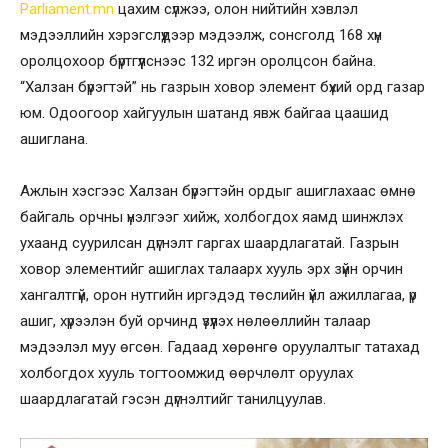
Parliament.mn
цахим сүлжээ, олон нийтийн хэвлэл
мэдээллийн хэрэгслүүдээр мэдээлж, сонсголд 168 хүн
оролцохоор бүртгүүлснээс 132 иргэн оролцсон байна.
“Халзан бүрэгтэй” нь газрын ховор элемент бүхий орд газар
юм. Одоогоор хайгуулын шатанд явж байгаа цаашид
ашиглана.
Ажлын хэсгээс Халзан бүрэгтэйн ордыг ашиглахаас өмнө
байгаль орчны үнэлгээг хийж, холбогдох яамд шинжлэх
ухаанд суурилсан дүгнэлт гаргах шаардлагатай. Газрын
ховор элементийг ашиглах талаарх хууль эрх зүйн орчин
хангалтгүй, орон нутгийн иргэдэд төслийн үйл ажиллагаа, үр
ашиг, хүрээлэн буй орчинд үзүүлэх нөлөөллийн талаар
мэдээлэл муу өгсөн. Гадаад хөрөнгө оруулалтыг татахад
холбогдох хууль тогтоомжид өөрчлөлт оруулах
шаардлагатай гэсэн дүгнэлтийг танилцуулав.