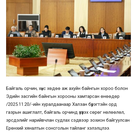
Байгаль орчин, хүнс хөдөө аж ахуйн байнгын хороо болон
Эдийн засгийн байнгын хорооны хамтарсан өнөөдөр
/2025.11.20/-ийн хуралдаанаар Халзан бүрэгтэйн орд
газрын ашиглалт, байгаль орчинд үзүүлэх сөрөг нөлөөлөл,
эрсдэлийг нарийвчлан судлах сэдвээр зохион байгуулсан
Ерөнхий хяналтын сонсголын тайланг хэлэлцлээ.