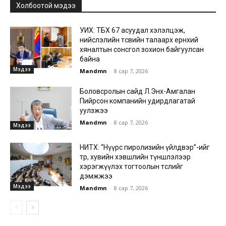
Холбоотой мэдээ
УИХ: ТБХ 67 асуудал хэлэлцэж,
нийслэлийн төсвийн талаарх ерөнхий
хяналтын сонсгол зохион байгуулсан
байна
Мэдээ
Mandmn
-
8 сар 7, 2026
Боловсролын сайд Л.Энх-Амгалан
Пийрсон компанийн удирдлагатай
уулзжээ
Mandmn
-
8 сар 7, 2026
Мэдээ
НИТХ: “Нүүрс пиролизийн үйлдвэр”-ийг
төр, хувийн хэвшлийн түншлэлээр
хэрэгжүүлэх тогтоолын төслийг
дэмжжээ
Мэдээ
Mandmn
-
8 сар 7, 2026