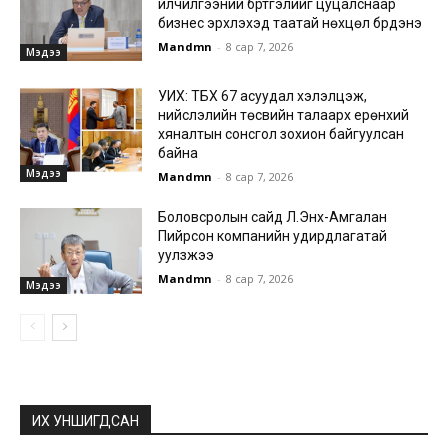
үйлчилгээний бүртгэлийг цуцалснаар
бизнес эрхлэхэд таатай нөхцөл бүрдэнэ
Mandmn
-
8 сар 7, 2026
Мэдээ
УИХ: ТБХ 67 асуудал хэлэлцэж,
нийслэлийн төсвийн талаарх ерөнхий
хяналтын сонсгол зохион байгуулсан
байна
Мэдээ
Mandmn
-
8 сар 7, 2026
Боловсролын сайд Л.Энх-Амгалан
Пийрсон компанийн удирдлагатай
уулзжээ
Mandmn
-
8 сар 7, 2026
Мэдээ
ИХ УНШИГДСАН