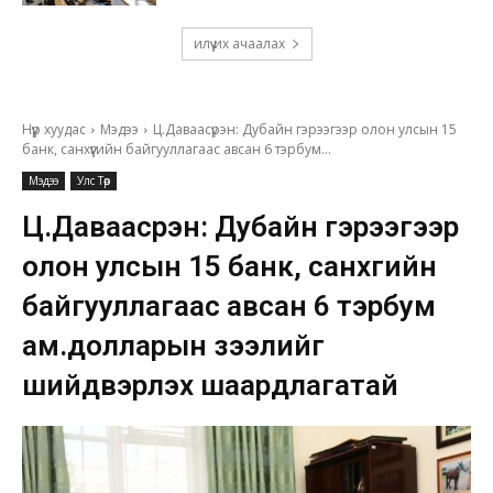
илүү их ачаалах