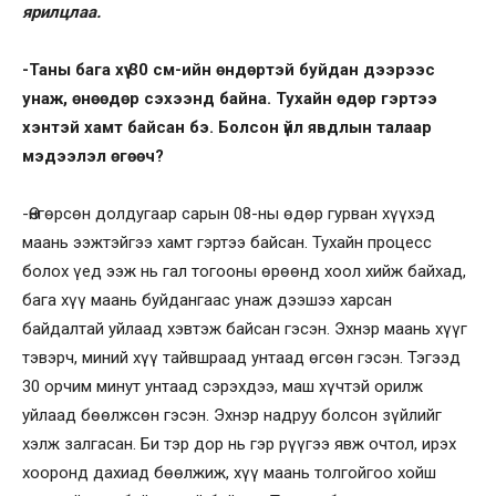
ярилцлаа.
-Таны бага хүү 30 см-ийн өндөртэй буйдан дээрээс
унаж, өнөөдөр сэхээнд байна. Тухайн өдөр гэртээ
хэнтэй хамт байсан бэ. Болсон үйл явдлын талаар
мэдээлэл өгөөч?
-Өнгөрсөн долдугаар сарын 08-ны өдөр гурван хүүхэд
маань ээжтэйгээ хамт гэртээ байсан. Тухайн процесс
болох үед ээж нь гал тогооны өрөөнд хоол хийж байхад,
бага хүү маань буйдангаас унаж дээшээ харсан
байдалтай уйлаад хэвтэж байсан гэсэн. Эхнэр маань хүүг
тэвэрч, миний хүү тайвшраад унтаад өгсөн гэсэн. Тэгээд
30 орчим минут унтаад сэрэхдээ, маш хүчтэй орилж
уйлаад бөөлжсөн гэсэн. Эхнэр надруу болсон зүйлийг
хэлж залгасан. Би тэр дор нь гэр рүүгээ явж очтол, ирэх
хооронд дахиад бөөлжиж, хүү маань толгойгоо хойш