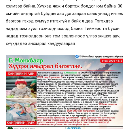
хэлмээр байна. Хүүхэд яаж ч бэртэж болдог юм байна. 30
см-ийн өндөртэй буйдангаас дагзаараа савж унаад ингэж
бэртсэн гэхэд хүмүүс итгэхгүй л байх л даа. Тэгэхдээ
надад ийм зүйл тохиолдчихоод байна. Тиймээс та бүхэн
надад тохиолдсон энэ том зовлонгоос үлгэр жишээ авч,
хүүхдэдээ анхаарал хандуулаарай.