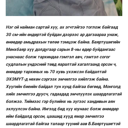
Нэг ой найман сартай хүү, ах эгчтэйгээ тоглож байгаад
30 см-ийн өндөртэй буйдан дээрээс ар дагзаараа унаж,
өнөөдөр амьдрахын төлөө тэмцэж байна. Баяртүшигийн
Мөнхбаяр хүү долдугаар сарын 8-ны өдөр буйдангаас
унаснаас болж тархиндаа гэмтэл авч, гэмтэл согог
судлалын үндэсний төвд яаралтай хагалгаанд орсон ч,
өнөөдөр тархиных нь 70 хувь үхэжсэн байдалтай
ЭХЭМҮТ-д нөхөн сэргээх эмчилгээ хийлгэж байна.
Хүүгийн биеийн байдал тун хүнд байгаа бөгөөд, Монголд
хийх эмчилгээ дуусч, гадаадад эмчлүүлэх шаардлагатай
болжээ. Тиймээс гэр бүлийнх нь зүгээс хандивын аян
эхлүүлсэн байна. Ингээд бид хүү юунаас болж өнөөдөр
ийм байдалд орсон, цаашид хүүд ямар эмчилгээ
шаардлагатай байгаа талаар түүний аав Б.Баяртүшигтэй