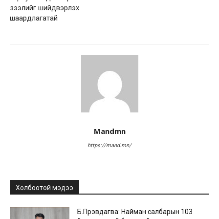
зээлийг шийдвэрлэх
шаардлагатай
Mandmn
https://mand.mn/
Холбоотой мэдээ
Б.Пүрэвдагва: Найман салбарын 103