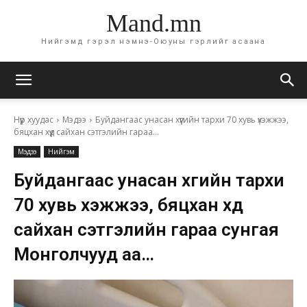
Mand.mn
Нийгэмд гэрэл нэмнэ-Оюуны гэрлийг асаана
Нүүр хуудас
Мэдээ
Буйдангаас унасан хүүгийн тархи 70 хувь үхэжжээ,
бяцхан хүүд сайхан сэтгэлийн гараа...
Мэдээ
Нийгэм
Буйдангаас унасан хүүгийн тархи
70 хувь үхэжжээ, бяцхан хүүд
сайхан сэтгэлийн гараа сунгая
Монголчууд аа…