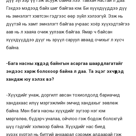
дүү зүгээр үү гэж асууж байна лээ. Тавхан настай л даа.
Гэхдээ мэдээд байх шиг байгаа юм. Би хүүхдүүддээ дүү
нь эмнэлэгт хэвтсэн гэдгээс өөр зүйл хэлээгүй. Ээж нь
дүүтэй нь хамт эмнэлэгт байгаа учраас хоёр хүүхэдтэйгээ
аав нь л хааяа очиж уулзаж байгаа. Ямар ч байсан
хүүхдүүддээ дүүг нь эрүүл саруул аваад очихыг л хүсч
байна.
-Бага насны хүүхдэд байнгын асаргаа шаардлагатайг
эндээс харж болохоор байна л даа. Та эцэг эхчүүдэд
хандаж юу хэлэх вэ?
-Хүүхдийг унаж, доргилт авсан тохиолдолд бариачид
хандахаас илүү мэргэжлийн эмчид хандахыг зөвлөж
байна. Мөн бага насны хүүхдийг зүгээр нэг юм
мөргөлөө, бүдэрч уналаа, ойчлоо гэж бодож болохгүй
шүү гэдгийг хэлмээр байна. Хүүхдийг нас биед
хүрэх хүртэл нь битгий анхаарал сэрэмж алдаарай гэж