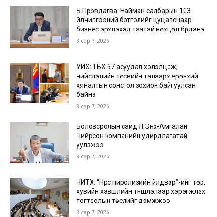
Б.Пүрэвдагва: Найман салбарын 103
үйлчилгээний бүртгэлийг цуцалснаар
бизнес эрхлэхэд таатай нөхцөл бүрдэнэ
8 сар 7, 2026
УИХ: ТБХ 67 асуудал хэлэлцэж,
нийслэлийн төсвийн талаарх ерөнхий
хяналтын сонсгол зохион байгуулсан
байна
8 сар 7, 2026
Боловсролын сайд Л.Энх-Амгалан
Пийрсон компанийн удирдлагатай
уулзжээ
8 сар 7, 2026
НИТХ: “Нүүрс пиролизийн үйлдвэр”-ийг төр,
хувийн хэвшлийн түншлэлээр хэрэгжүүлэх
тогтоолын төслийг дэмжжээ
8 сар 7, 2026