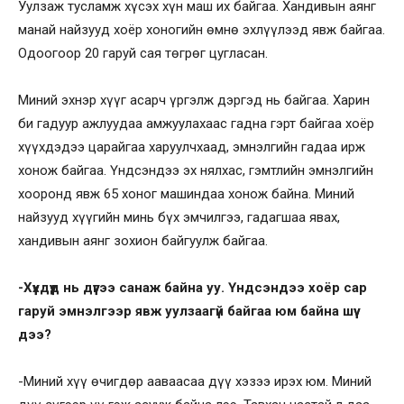
Уулзаж тусламж хүсэх хүн маш их байгаа. Хандивын аянг
манай найзууд хоёр хоногийн өмнө эхлүүлээд явж байгаа.
Одоогоор 20 гаруй сая төгрөг цугласан.
Миний эхнэр хүүг асарч үргэлж дэргэд нь байгаа. Харин
би гадуур ажлуудаа амжуулахаас гадна гэрт байгаа хоёр
хүүхдэдээ царайгаа харуулчхаад, эмнэлгийн гадаа ирж
хонож байгаа. Үндсэндээ эх нялхас, гэмтлийн эмнэлгийн
хооронд явж 65 хоног машиндаа хонож байна. Миний
найзууд хүүгийн минь бүх эмчилгээ, гадагшаа явах,
хандивын аянг зохион байгуулж байгаа.
-Хүүхдүүд нь дүүгээ санаж байна уу. Үндсэндээ хоёр сар
гаруй эмнэлгээр явж уулзаагүй байгаа юм байна шүү
дээ?
-Миний хүү өчигдөр ааваасаа дүү хэзээ ирэх юм. Миний