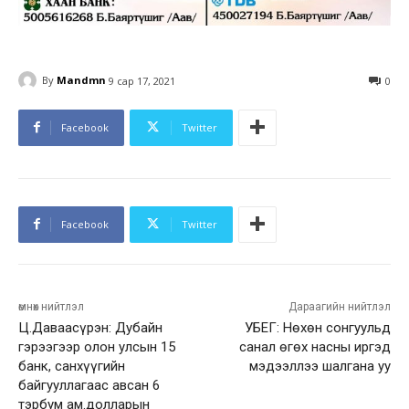
By
Mandmn
9 сар 17, 2021
0
Facebook
Twitter
Facebook
Twitter
өмнөх нийтлэл
Дараагийн нийтлэл
Ц.Даваасүрэн: Дубайн
УБЕГ: Нөхөн сонгуульд
гэрээгээр олон улсын 15
санал өгөх насны иргэд
банк, санхүүгийн
мэдээллээ шалгана уу
байгууллагаас авсан 6
тэрбум ам.долларын