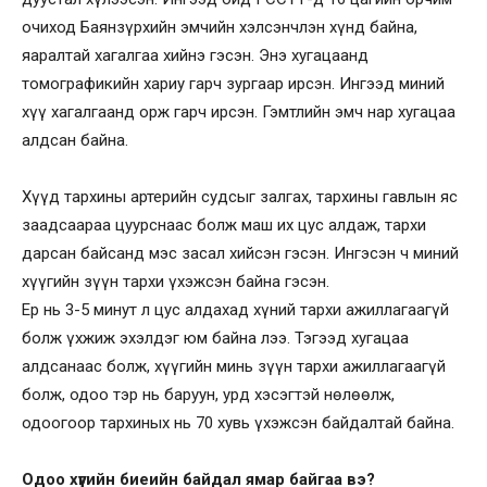
очиход Баянзүрхийн эмчийн хэлсэнчлэн хүнд байна,
яаралтай хагалгаа хийнэ гэсэн. Энэ хугацаанд
томографикийн хариу гарч зургаар ирсэн. Ингээд миний
хүү хагалгаанд орж гарч ирсэн. Гэмтлийн эмч нар хугацаа
алдсан байна.
Хүүд тархины артерийн судсыг залгах, тархины гавлын яс
заадсаараа цуурснаас болж маш их цус алдаж, тархи
дарсан байсанд мэс засал хийсэн гэсэн. Ингэсэн ч миний
хүүгийн зүүн тархи үхэжсэн байна гэсэн.
Ер нь 3-5 минут л цус алдахад хүний тархи ажиллагаагүй
болж үхжиж эхэлдэг юм байна лээ. Тэгээд хугацаа
алдсанаас болж, хүүгийн минь зүүн тархи ажиллагаагүй
болж, одоо тэр нь баруун, урд хэсэгтэй нөлөөлж,
одоогоор тархиных нь 70 хувь үхэжсэн байдалтай байна.
Одоо хүүгийн биеийн байдал ямар байгаа вэ?