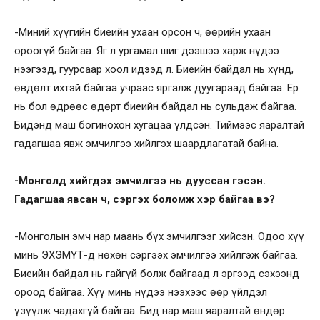
-Миний хүүгийн биеийн ухаан орсон ч, өөрийн ухаан
ороогүй байгаа. Яг л ургамал шиг дээшээ харж нүдээ
нээгээд, гуурсаар хоол идээд л. Биеийн байдал нь хүнд,
өвдөлт ихтэй байгаа учраас яргалж дуугараад байгаа. Ер
нь бол өдрөөс өдөрт биеийн байдал нь сульдаж байгаа.
Бидэнд маш богинохон хугацаа үлдсэн. Тиймээс яаралтай
гадагшаа явж эмчилгээ хийлгэх шаардлагатай байна.
-Монголд хийгдэх эмчилгээ нь дууссан гэсэн.
Гадагшаа явсан ч, сэргэх боломж хэр байгаа вэ?
-Монголын эмч нар маань бүх эмчилгээг хийсэн. Одоо хүү
минь ЭХЭМҮТ-д нөхөн сэргээх эмчилгээ хийлгэж байгаа.
Биеийн байдал нь гайгүй болж байгаад л эргээд сэхээнд
ороод байгаа. Хүү минь нүдээ нээхээс өөр үйлдэл
үзүүлж чадахгүй байгаа. Бид нар маш яаралтай өндөр