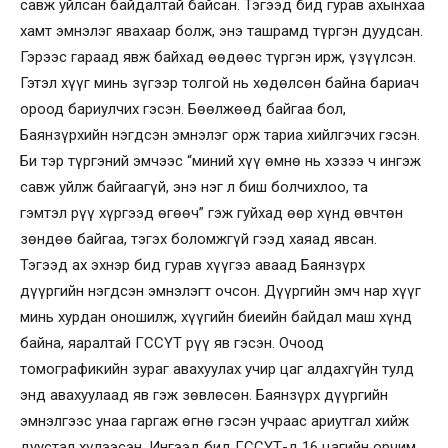
савж уйлсан байдалтай байсан. Тэгээд бид гурав ахынхаа
хамт эмнэлэг явахаар болж, энэ ташрамд түргэн дуудсан.
Гэрээс гараад явж байхад өөдөөс түргэн ирж, үзүүлсэн.
Гэтэл хүүг минь зүгээр толгой нь хөдөлсөн байна бариач
ороод бариулчих гэсэн. Бөөлжөөд байгаа бол,
Баянзүрхийн нэгдсэн эмнэлэг орж тариа хийлгэчих гэсэн.
Би тэр түргэний эмчээс “миний хүү өмнө нь хэзээ ч ингэж
савж уйлж байгаагүй, энэ нэг л биш болчихлоо, та
гэмтэл рүү хүргээд өгөөч” гэж гуйхад өөр хүнд өвчтөн
зөндөө байгаа, тэгэх боломжгүй гээд хаяад явсан.
Тэгээд ах эхнэр бид гурав хүүгээ аваад Баянзүрх
дүүргийн нэгдсэн эмнэлэгт очсон. Дүүргийн эмч нар хүүг
минь хурдан оношилж, хүүгийн биеийн байдал маш хүнд
байна, яаралтай ГССҮТ рүү яв гэсэн. Очоод
томографикийн зураг авахуулах учир цаг алдахгүйн тулд
энд авахуулаад яв гэж зөвлөсөн. Баянзүрх дүүргийн
эмнэлгээс унаа гаргаж өгнө гэсэн учраас ариутгал хийж
дуустал хүлээсэн. Ингээд бид ГССҮТ-д 16 цагийн орчим