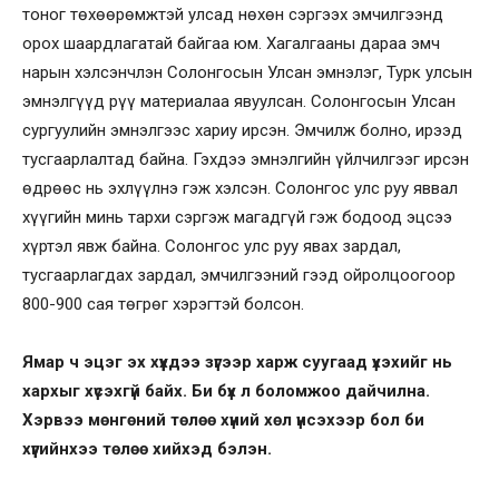
тоног төхөөрөмжтэй улсад нөхөн сэргээх эмчилгээнд
орох шаардлагатай байгаа юм. Хагалгааны дараа эмч
нарын хэлсэнчлэн Солонгосын Улсан эмнэлэг, Турк улсын
эмнэлгүүд рүү материалаа явуулсан. Солонгосын Улсан
сургуулийн эмнэлгээс хариу ирсэн. Эмчилж болно, ирээд
тусгаарлалтад байна. Гэхдээ эмнэлгийн үйлчилгээг ирсэн
өдрөөс нь эхлүүлнэ гэж хэлсэн. Солонгос улс руу яввал
хүүгийн минь тархи сэргэж магадгүй гэж бодоод эцсээ
хүртэл явж байна. Солонгос улс руу явах зардал,
тусгаарлагдах зардал, эмчилгээний гээд ойролцоогоор
800-900 сая төгрөг хэрэгтэй болсон.
Ямар ч эцэг эх хүүхдээ зүгээр харж суугаад үхэхийг нь
хархыг хүсэхгүй байх. Би бүх л боломжоо дайчилна.
Хэрвээ мөнгөний төлөө хүний хөл үнсэхээр бол би
хүүгийнхээ төлөө хийхэд бэлэн.