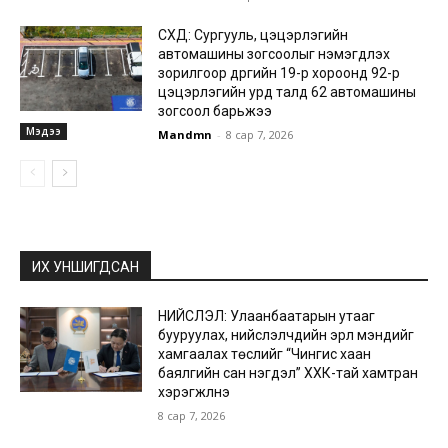
СХД: Сургууль, цэцэрлэгийн
автомашины зогсоолыг нэмэгдүүлэх
зорилгоор дүүргийн 19-р хороонд 92-р
цэцэрлэгийн урд талд 62 автомашины
зогсоол барьжээ
Мэдээ
Mandmn
-
8 сар 7, 2026
ИХ УНШИГДСАН
НИЙСЛЭЛ: Улаанбаатарын утааг
бууруулах, нийслэлчүүдийн эрүүл мэндийг
хамгаалах төслийг “Чингис хаан
баялгийн сан нэгдэл” ХХК-тай хамтран
хэрэгжүүлнэ
8 сар 7, 2026