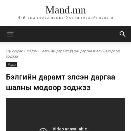
Mand.mn
Нийгэмд гэрэл нэмнэ-Оюуны гэрлийг асаана
Нүүр хуудас
Мэдээ
Бэлгийн дарамт үзүүлсэн даргаа шалны модоор
зоджээ
Мэдээ
Бэлгийн дарамт үзүүлсэн даргаа
шалны модоор зоджээ