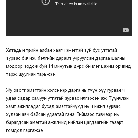
Хятадын төрийн албан хаагч эмэгтэй зүй бус утгатай
зурвас бичиж, бэлгийн дарамт учруулсан даргаа шалны
модоор зодож буй 14 минутын дүрс бичлэг цахим орчинд
тарж, шуугиан тарьжээ.
Жу овогт эмэгтэйн хэлснээр дарга нь түүн рүү гурван ч
удаа садар самуун утгатай зурвас илгээсэн аж. Түүнчлэн
хамт ажилладаг бусад эмэгтэйчүүд нь ч ижил зурвас
хүлээн авч байсан удаатай гэнэ. Тиймээс тэвчээр нь
барагдсан эмэгтэй ажилчид нийлэн цагдаагийн газарт
гомдол гаргажээ.