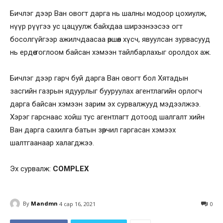
Бичлэг дээр Ван овогт дарга нь шалны модоор цохиулж,
нүүр рүүгээ ус цацуулж байхдаа ширээнээсээ огт
босолгүйгээр ажилчдаасаа өршөөл хүсч, явуулсан зурвасууд
нь ердөө тоглоом байсан хэмээн тайлбарлахыг оролдох аж.
Бичлэг дээр гарч буй дарга Ван овогт бол Хятадын
засгийн газрын ядуурлыг бууруулах агентлагийн орлогч
дарга байсан хэмээн зарим эх сурвалжууд мэдээлжээ.
Хэрэг гарснаас хойш тус агентлагт дотоод шалгалт хийн
Ван дарга сахилга батын зөрчил гаргасан хэмээх
шалтгаанаар халагджээ.
Эх сурвалж:
COMPLEX
By
Mandmn
4 сар 16, 2021
0