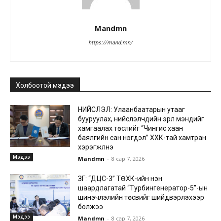
Mandmn
https://mand.mn/
Холбоотой мэдээ
НИЙСЛЭЛ: Улаанбаатарын утааг
бууруулах, нийслэлчүүдийн эрүүл мэндийг
хамгаалах төслийг “Чингис хаан
баялгийн сан нэгдэл” ХХК-тай хамтран
хэрэгжүүлнэ
Мэдээ
Mandmn
-
8 сар 7, 2026
ЗГ: “ДЦС-3” ТӨХК-ийн нэн
шаардлагатай “Турбингенератор-5”-ын
шинэчлэлийн төсвийг шийдвэрлэхээр
болжээ
Мэдээ
Mandmn
-
8 сар 7, 2026