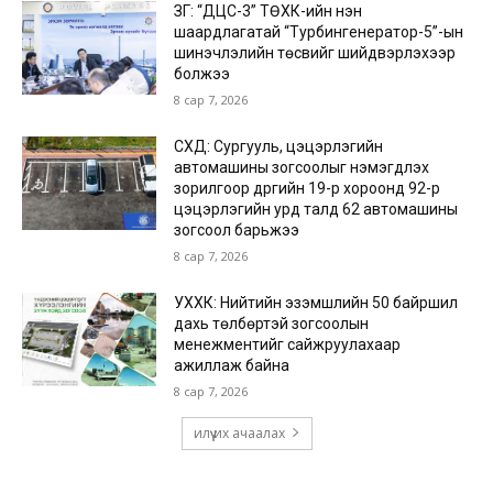
ЗГ: “ДЦС-3” ТӨХК-ийн нэн
шаардлагатай “Турбингенератор-5”-ын
шинэчлэлийн төсвийг шийдвэрлэхээр
болжээ
8 сар 7, 2026
СХД: Сургууль, цэцэрлэгийн
автомашины зогсоолыг нэмэгдүүлэх
зорилгоор дүүргийн 19-р хороонд 92-р
цэцэрлэгийн урд талд 62 автомашины
зогсоол барьжээ
8 сар 7, 2026
УХХК: Нийтийн эзэмшлийн 50 байршил
дахь төлбөртэй зогсоолын
менежментийг сайжруулахаар
ажиллаж байна
8 сар 7, 2026
илүү их ачаалах