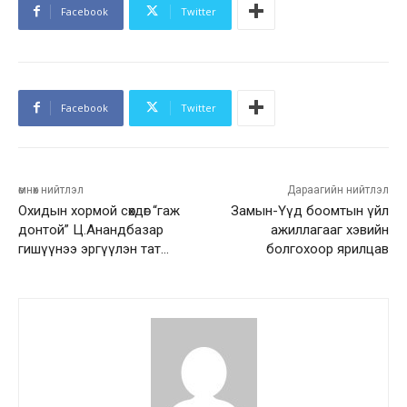
Facebook
Twitter
Facebook
Twitter
өмнөх нийтлэл
Дараагийн нийтлэл
Охидын хормой сөхдөг “гаж
Замын-Үүд боомтын үйл
донтой” Ц.Анандбазар
ажиллагааг хэвийн
гишүүнээ эргүүлэн тат…
болгохоор ярилцав