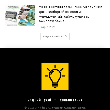
БИДНИЙ ТУХАЙ
ХОЛБОО БАРИХ
© ЗОХИОГЧИЙН ЭРХ ХУУЛИАР ХАМГААЛАГДСАН.