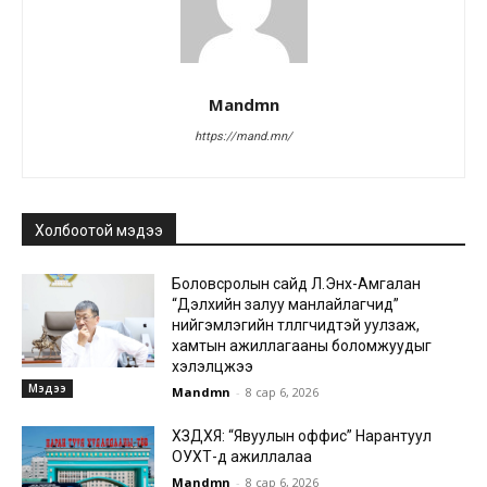
Mandmn
https://mand.mn/
Холбоотой мэдээ
Боловсролын сайд Л.Энх-Амгалан
“Дэлхийн залуу манлайлагчид”
нийгэмлэгийн төлөөлөгчидтэй уулзаж,
хамтын ажиллагааны боломжуудыг
хэлэлцжээ
Мэдээ
Mandmn
-
8 сар 6, 2026
ХЗДХЯ: “Явуулын оффис” Нарантуул
ОУХТ-д ажиллалаа
Mandmn
-
8 сар 6, 2026