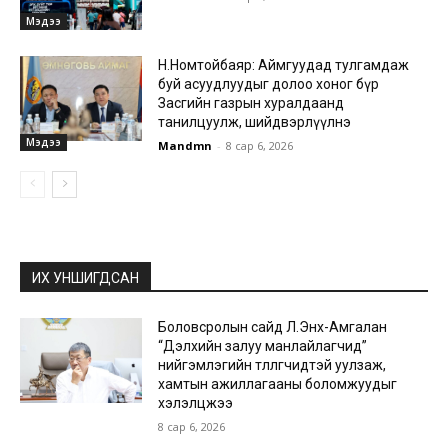
Мэдээ
Н.Номтойбаяр: Аймгуудад тулгамдаж
буй асуудлуудыг долоо хоног бүр
Засгийн газрын хуралдаанд
танилцуулж, шийдвэрлүүлнэ
Мэдээ
Mandmn
-
8 сар 6, 2026
ИХ УНШИГДСАН
Боловсролын сайд Л.Энх-Амгалан
“Дэлхийн залуу манлайлагчид”
нийгэмлэгийн төлөөлөгчидтэй уулзаж,
хамтын ажиллагааны боломжуудыг
хэлэлцжээ
8 сар 6, 2026