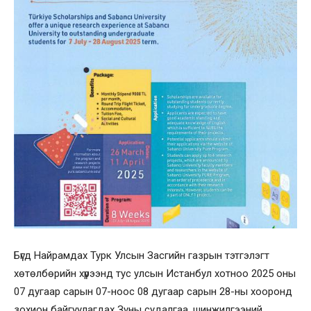
Бүгд Найрамдах Турк Улсын Засгийн газрын тэтгэлэгт
хөтөлбөрийн хүрээнд тус улсын Истанбул хотноо 2025 оны
07 дугаар сарын 07-ноос 08 дугаар сарын 28-ны хооронд
зохион байгуулагдах Зуны судалгаа, шинжилгээний