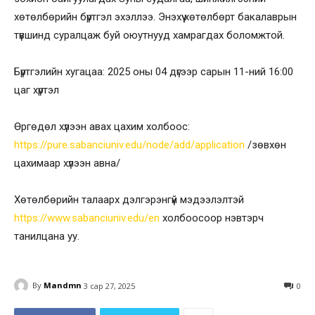
хөтөлбөрийн бүртгэл эхэллээ. Энэхүү хөтөлбөрт бакалаврын
түвшинд суралцаж буй оюутнууд хамрагдах боломжтой.
Бүртгэлийн хугацаа: 2025 оны 04 дүгээр сарын 11-ний 16:00
цаг хүртэл
Өргөдөл хүлээн авах цахим холбоос:
https://pure.sabanciuniv.edu/node/add/application
/зөвхөн
цахимаар хүлээн авна/
Хөтөлбөрийн талаарх дэлгэрэнгүй мэдээлэлтэй
https://www.sabanciuniv.edu/en
холбоосоор нэвтэрч
танилцана уу.
By
Mandmn
3 сар 27, 2025
0