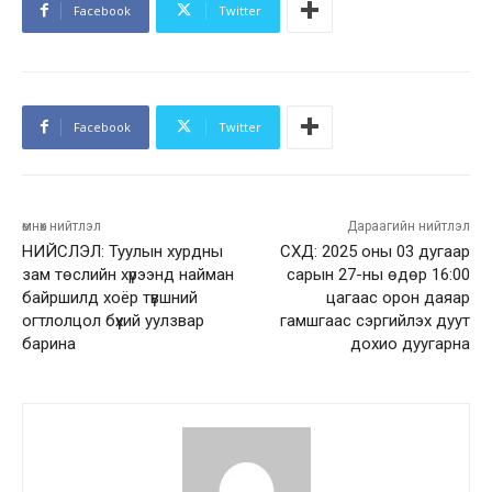
Facebook
Twitter
Facebook
Twitter
өмнөх нийтлэл
Дараагийн нийтлэл
НИЙСЛЭЛ: Туулын хурдны
СХД: 2025 оны 03 дугаар
зам төслийн хүрээнд найман
сарын 27-ны өдөр 16:00
байршилд хоёр түвшний
цагаас орон даяар
огтлолцол бүхий уулзвар
гамшгаас сэргийлэх дуут
барина
дохио дуугарна