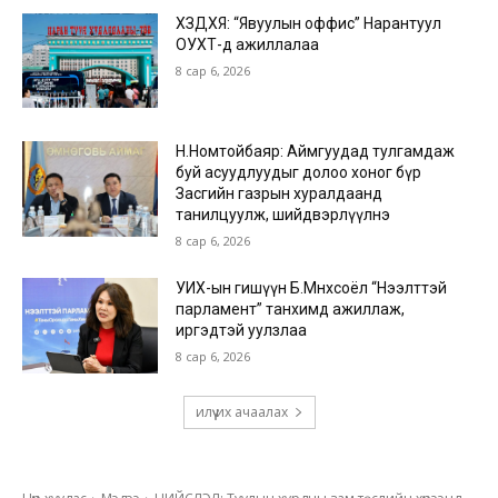
ХЗДХЯ: “Явуулын оффис” Нарантуул
ОУХТ-д ажиллалаа
8 сар 6, 2026
Н.Номтойбаяр: Аймгуудад тулгамдаж
буй асуудлуудыг долоо хоног бүр
Засгийн газрын хуралдаанд
танилцуулж, шийдвэрлүүлнэ
8 сар 6, 2026
УИХ-ын гишүүн Б.Мөнхсоёл “Нээлттэй
парламент” танхимд ажиллаж,
иргэдтэй уулзлаа
8 сар 6, 2026
илүү их ачаалах