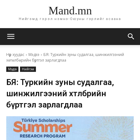
Mand.mn
Нийгэмд гэрэл нэмнэ-Оюуны гэрлийг асаана
Нүүр хуудас
Мэдээ
БЯ: Туркийн зуны судалгаа, шинжилгээний
хөтөлбөрийн бүртгэл зарлагдлаа
Мэдээ
Нийгэм
БЯ: Туркийн зуны судалгаа,
шинжилгээний хөтөлбөрийн
бүртгэл зарлагдлаа