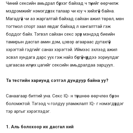
Чиний сексийн амьдрал бүрхэг байхад ч түүнийг өөрчилж
мэдрэмжийг нэмэгдүүлэх талаар чи юу ч хийхгүй байна.
Магадгүй чи аз жаргалтай байхад сайхан ажил төрөл, мөн
тогтмол спорт заал явдаг байхад л хангалттай гэж
боддог байх. Тэгвэл сайхан секс эрүүл мэндэд биеийн
тамирын дасгал амин дэм, цэвэр агаараас дутахгүй
хэрэгтэй гэдгийг санах хэрэгтэй. Иймээс эхлээд ажил
эсвэл хундага дарс уух гэж найз бүсгүйчүүддээ зориулдаг
цагаасаа илүү их цагийг сексийн амьдралдаа зарцуул..
Та тестийн хариунд сэтгэл дундуур байна уу?
Санаагаар битгий уна. Секс IQ- н түвшнөө өөрчлөх бүрэн
боломжтой. Тэгээд ч голдуу уламжлалт IQ- г нэмэгдүүлдэг
тэр аргыг хэрэглэдэг.
1. Аль болохоор их дасгал хий