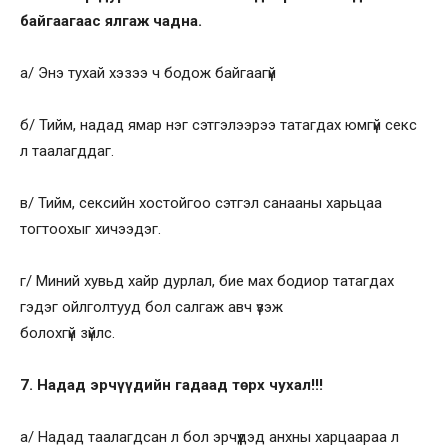
байгаагаас ялгаж чадна.
а/ Энэ тухай хэзээ ч бодож байгаагүй
б/ Тийм, надад ямар нэг сэтгэлээрээ татагдах юмгүй секс
л таалагддаг.
в/ Тийм, сексийн хостойгоо сэтгэл санааны харьцаа
тогтоохыг хичээдэг.
г/ Миний хувьд хайр дурлал, бие мах бодиор татагдах
гэдэг ойлголтууд бол салгаж авч үзэж
болохгүй зүйлс.
7. Надад эрчүүдийн гадаад төрх чухал!!!
а/ Надад таалагдсан л бол эрчүүдэд анхны харцаараа л