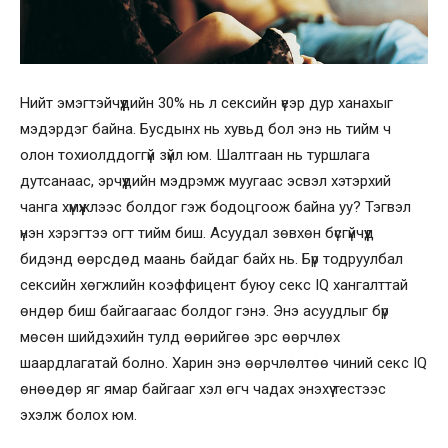
Нийт эмэгтэйчүүдийн 30% нь л сексийн үеэр дур ханахыг
мэдэрдэг байна. Бусдынх нь хувьд бол энэ нь тийм ч
олон тохиолддоггүй зүйл юм. Шалтгаан нь туршлага
дутсанаас, эрчүүдийн мэдрэмж муугаас эсвэл хэтэрхий
чанга хүмүүжлээс болдог гэж бодоцгоож байна уу? Тэгвэл
үнэн хэрэгтээ огт тийм биш. Асуудал зөвхөн бүсгүйчүүд
бидэнд өөрсдөд маань байдаг байх нь. Бүр тодруулбал
сексийн хөгжлийн коэффицент буюу секс IQ хангалттай
өндөр биш байгаагаас болдог гэнэ. Энэ асуудлыг бүр
мөсөн шийдэхийн тулд өөрийгөө эрс өөрчлөх
шаардлагатай болно. Харин энэ өөрчлөлтөө чиний секс IQ
өнөөдөр яг ямар байгааг хэл өгч чадах энэхүү тестээс
эхэлж болох юм.