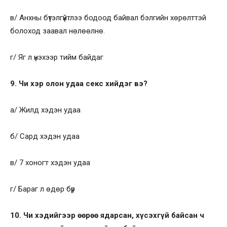
в/ Анхны бүтэлгүйтлээ бодоод байвал бэлгийн хөрөлттэй
болоход заавал нөлөөлнө.
г/ Яг л үнэхээр тийм байдаг
9. Чи хэр олон удаа секс хийдэг вэ?
а/ Жилд хэдэн удаа
б/ Сард хэдэн удаа
в/ 7 хоногт хэдэн удаа
г/ Бараг л өдөр бүр
10. Чи хэдийгээр өөрөө ядарсан, хүсэхгүй байсан ч