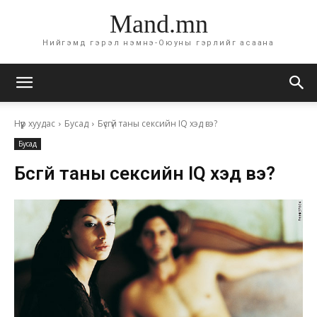
Mand.mn
Нийгэмд гэрэл нэмнэ-Оюуны гэрлийг асаана
Нүүр хуудас
Бусад
Бүсгүй таны сексийн IQ хэд вэ?
Бусад
Бүсгүй таны сексийн IQ хэд вэ?