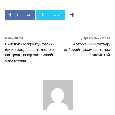
Facebook
Twitter
өмнөх нийтлэл
Дараагийн нийтлэл
Нийслэлээс үзүүлж буй төрийн
Автомашины татвар,
үйлчилгээнд шинэ технологи
төлбөрийг цахимаар төлөх
нэвтрүүлж, чанар хүртээмжийг
боломжтой
сайжруулна