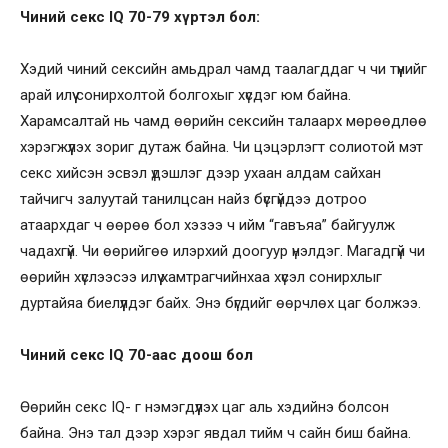
Чиний секс IQ 70-79 хүртэл бол:
Хэдий чиний сексийн амьдрал чамд таалагддаг ч чи түүнийг
арай илүү сонирхолтой болгохыг хүсдэг юм байна.
Харамсалтай нь чамд өөрийн сексийн талаарх мөрөөдлөө
хэрэгжүүлэх зориг дутаж байна. Чи цэцэрлэгт солиотой мэт
секс хийсэн эсвэл үдэшлэг дээр ухаан алдам сайхан
тайчигч залуутай танилцсан найз бүсгүйдээ дотроо
атаархдаг ч өөрөө бол хэзээ ч ийм “гавъяа” байгуулж
чадахгүй. Чи өөрийгөө илэрхий доогуур үнэлдэг. Магадгүй чи
өөрийн хүслээсээ илүү хамтрагчийнхаа хүсэл сонирхлыг
дуртайяа биелүүлдэг байх. Энэ бүгдийг өөрчлөх цаг болжээ.
Чиний секс IQ 70-аас доош бол
Өөрийн секс IQ- г нэмэгдүүлэх цаг аль хэдийнэ болсон
байна. Энэ тал дээр хэрэг явдал тийм ч сайн биш байна.