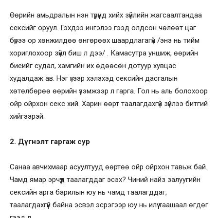
Өөрийн амьдралын нэн түрүүнд хийх зүйлийн жагсаалтандаа
сексийг оруул. Гэхдээ ингэлээ гээд олдсон чөлөөт цаг
бүрээ ор хөнжилдөө өнгөрөөх шаардлагагүй /энэ нь тийм
хориглохоор зүйл биш л дээ/ . Камасутра уншиж, өөрийн
биеийг судал, хамгийн их өдөөсөн дотуур хувцас
худалдаж ав. Нэг үгээр хэлэхэд сексийн дасгалын
хөтөлбөрөө өөрийн үзэмжээр л гарга. Гол нь аль болохоор
ойр ойрхон секс хий. Харин өөрт таалагдахгүй зүйлээ битгий
хийгээрэй.
2. Дүгнэлт гаргаж сур
Санаа авчихмаар асуултууд өөртөө ойр ойрхон тавьж бай.
Чамд ямар эрчүүд таалагддаг эсэх? Чиний найз залуугийн
сексийн арга барилын юу нь чамд таалагддаг,
таалагдахгүй байна эсвэл эсрэгээр юу нь илүү таашаал өгдөг
гээд л…