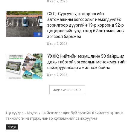
8 сар 7, 2026
СХД: Сургууль, цэцэрлэгийн
автомашины зогсоолыг нэмэгдүүлэх
зорилгоор дүүргийн 19-р хороонд 92-р
цэцэрлэгийн урд талд 62 автомашины
зогсоол барьжээ
8 сар 7, 2026
УХХК: Нийтийн эзэмшлийн 50 байршил
дахь төлбөртэй зогсоолын менежментийг
сайжруулахаар ажиллаж байна
8 сар 7, 2026
илүү их ачаалах