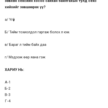
зөвхөн сексийн хосоо сайхан байлгахын тулд секс
хийхийг зөвшөөрөх үү?
а/ Үгүй
Б/ Тийм тохиолдол гаргаж болох л юм.
в/ Бараг л тийм байх даа
г/ Мэдээж өөр яана гэж
ХАРИУ НЬ:
А-1
Б-2
В-3
Г-4