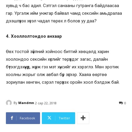
хувьд ч бас адил. Сэтгэл санааны гутранга байдлаасаа
гар. Үргэлж ийм унжгар байвал чамд сексийн амьдралаа
дээшлүүлэх хүсэл чадал төрөх л болов уу даа?
4. Хооллолтондоо анхаар
Өөх тостой зүйлний хойноос битгий хөөцөлд харин
хоолондоо сексийн хүслийг төрүүлдэг загас, далайн
бүтээгдэхүүнүүд, жүрж гэх мэт хүнсийг их хэрэглэ. Мөн эротик
хоолны жорыг олж авбал бүр зүгээр. Хааяа өөртөө
зориулан хөнгөн, сэрэл төрүүлэх оройн хоол бэлдэж бай.
By
Mandmn
2 сар 22, 2018
0
Facebook
Twitter