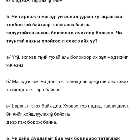
в/ Мэдээж, гарцаагүй тийм.
5. Чи гэрлэж ч магадгүй эсвэл удаан хугацаагаар
холбоотой байхаар төлөвлөж байгаа
залуутайгаа анхны болзоонд очихоор болжээ. Чи
түүнтэй анхны оройгоо л секс хийх үү?
а/ Үгүй, эхлээд түүний тухай аль болохоор их зүйл мэдэхийг
хичээнэ.
б/ Магадгүй юм. Би дөнгөж танилцсан эрчүүдтэй секс хийх
тохиолдол ч гарч байсан.
в/ Бараг л тэгэх байх даа. Хэрвээ тэр надад таалагдвал,
би үүнийг хойшлуулахгүй байх нь
дээр гэж бодож байна.
6. Чи хайр дурлалыг бие мах бодиороо татагдаж