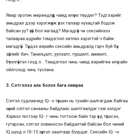
Ямар эротик мөрөөдлүүд чамд илүү их төрдөг? Тэдгээрийг
амьдрал дээр хэрэгжүүлж үзэх талаар нухацтай бодож
байсан уу? үгүй бол яагаад? Магадгүй чи сексийнхээ
талаараа өдрийн тэмдэглэл хөтлөх хэрэгтэй ч байж
магадгүй. Түүндээ өөрийн сексийн амьдралд гарч буй бүх
зүйлийг бич. Танилцалт, уулзалт, туршилт, амжилт,
бүтэлгүйтэл гээд л… Тэмдэглэл чинь чамд өөрийгөө илүү сайн
ойлгоход чинь туслана.
3. Сэтгэлээ аль болох бага хямраа
Сэтгэл судлаачид IQ- н түвшин нь тухайн шалгагдаж байгаа
хүний сэтгэл санааны байдлаас шалтгаалдаг гэж хэлдэг.
Хэрвээ тестээр IQ- г чинь тогтоож байх тэр үед түгшсэн,
гутарсан, сэтгэл зовиносон байдалтай байсан бол чиний
IQ шууд л 10-15 хүртэл заалтаар буурдаг. Сексийн IQ –н