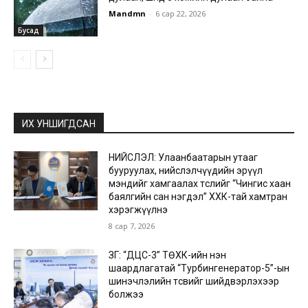
Mandmn
-
6 сар 22, 2026
Бусад
ИХ УНШИГДСАН
НИЙСЛЭЛ: Улаанбаатарын утааг
бууруулах, нийслэлчүүдийн эрүүл
мэндийг хамгаалах төслийг “Чингис хаан
баялгийн сан нэгдэл” ХХК-тай хамтран
хэрэгжүүлнэ
8 сар 7, 2026
ЗГ: “ДЦС-3” ТӨХК-ийн нэн
шаардлагатай “Турбингенератор-5”-ын
шинэчлэлийн төсвийг шийдвэрлэхээр
болжээ