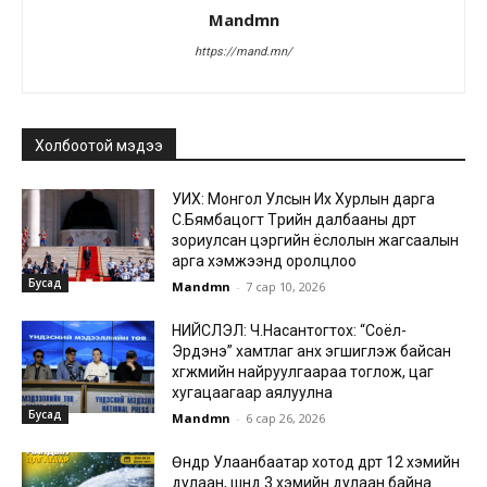
Mandmn
https://mand.mn/
Холбоотой мэдээ
УИХ: Монгол Улсын Их Хурлын дарга
С.Бямбацогт Төрийн далбааны өдөрт
зориулсан цэргийн ёслолын жагсаалын
арга хэмжээнд оролцлоо
Бусад
Mandmn
-
7 сар 10, 2026
НИЙСЛЭЛ: Ч.Насантогтох: “Соёл-
Эрдэнэ” хамтлаг анх эгшиглэж байсан
хөгжмийн найруулгаараа тоглож, цаг
хугацаагаар аялуулна
Бусад
Mandmn
-
6 сар 26, 2026
Өнөөдөр Улаанбаатар хотод өдөртөө 12 хэмийн
дулаан, шөнөдөө 3 хэмийн дулаан байна