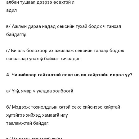
албан тушаал дээрээ өсөхтэй л
адил
в/ Ажлын дараа надад сексийн тухай бодох ч тэнхэл
байдаггүй.
г/ Би аль болохоор их ажиллаж сексийн талаар бодож
санаагаар унахгүй байхыг хичээдэг.
4. Чинийхээр гайхалтай секс нь их хайртайн илрэл үү?
а/ Үгүй, ямар ч уялдаа холбоогүй
б/ Мэдээж тохиолдлын хүнтэй секс хийснээс хайртай
хүнтэйгээ хийхэд хамаагүй илүү
тааламжтай байдаг.