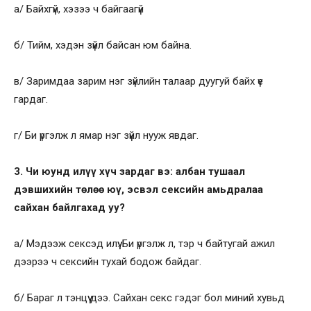
а/ Байхгүй, хэзээ ч байгаагүй
б/ Тийм, хэдэн зүйл байсан юм байна.
в/ Заримдаа зарим нэг зүйлийн талаар дуугуй байх үе
гардаг.
г/ Би үргэлж л ямар нэг зүйл нууж явдаг.
3. Чи юунд илүү хүч зардаг вэ: албан тушаал
дэвшихийн төлөө юү, эсвэл сексийн амьдралаа
сайхан байлгахад уу?
а/ Мэдээж сексэд илүү. Би үргэлж л, тэр ч байтугай ажил
дээрээ ч сексийн тухай бодож байдаг.
б/ Бараг л тэнцүү дээ. Сайхан секс гэдэг бол миний хувьд