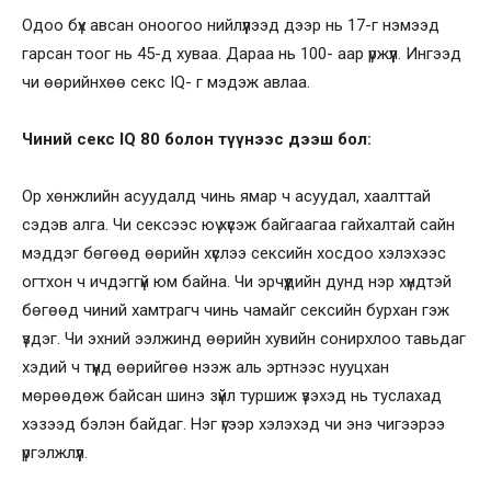
Одоо бүх авсан оноогоо нийлүүлээд дээр нь 17-г нэмээд
гарсан тоог нь 45-д хуваа. Дараа нь 100- аар үржүүл. Ингээд
чи өөрийнхөө секс IQ- г мэдэж авлаа.
Чиний секс IQ 80 болон түүнээс дээш бол:
Ор хөнжлийн асуудалд чинь ямар ч асуудал, хаалттай
сэдэв алга. Чи сексээс юү хүсэж байгаагаа гайхалтай сайн
мэддэг бөгөөд өөрийн хүслээ сексийн хосдоо хэлэхээс
огтхон ч ичдэггүй юм байна. Чи эрчүүдийн дунд нэр хүндтэй
бөгөөд чиний хамтрагч чинь чамайг сексийн бурхан гэж
үздэг. Чи эхний ээлжинд өөрийн хувийн сонирхлоо тавьдаг
хэдий ч түүнд өөрийгөө нээж аль эртнээс нууцхан
мөрөөдөж байсан шинэ зүйл туршиж үзэхэд нь туслахад
хэзээд бэлэн байдаг. Нэг үгээр хэлэхэд чи энэ чигээрээ
үргэлжлүүл.