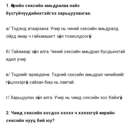
1. Өөрийн сексийн амьдралаа найз
бүсгүйчүүдийнхтэйгээ харьцуулангаа:
а/ Тэдэнд атаархана. Учир нь чиний сексийн амьдралд
ойрд ямар ч гайхамшигт зүйл тохиолдоогүй
б/ Гайхмаар зүйл алга. Чиний сексийн амьдрал бусдынхтай
адил учир
в/ Тэднийг өрөвдөнө. Тэдний сексийн амьдрал чинийхийг
гүйцэхээргүй сайхан биш нь лавтай.
г/ Харьцуулах зүйл алга. Учир нь чамд сексийн хос байхгүй
2. Чамд сексийн хосдоо хэзээ ч хэлэхгүй өөрийн
сексийн нууц бий юу?