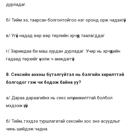
дурладаг.
б/ Тийм ээ, таарсан болгонтойгоо нэг оронд орж чадахгүй
в/ Үгүй надад өөр өөр төрлийн эрчүүд таалагддаг
г/ Заримдаа би маш хурдан дурладаг. Учир нь эрчүүдийн
гадаад төрхийг үнэлж ч амждаггүй
8. Сексийн анхны бүтэлгүйтэл нь бэлгийн хөрөлттэй
болгодог гэж чи бодож байна уу?
а/ Дараа дараагийнх нь секс илүү амжилттай болбол
мэдээж үгүй
б/ Тийм, гэхдээ туршлагатай сексийн хос энэ асуудлыг
чинь шийдэж чадна.