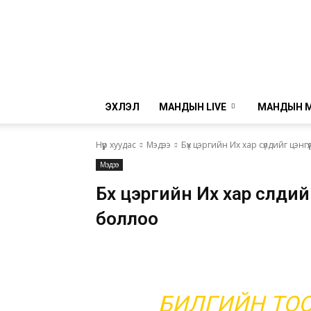
ЭХЛЭЛ
МАНДЫН LIVE
МАНДЫН 
Нүүр хуудас
Мэдээ
Бүх цэргийн Их хар сүлдийг цэнг
Мэдээ
Бүх цэргийн Их хар сүлдий
боллоо
БИЛГИЙН ТОО