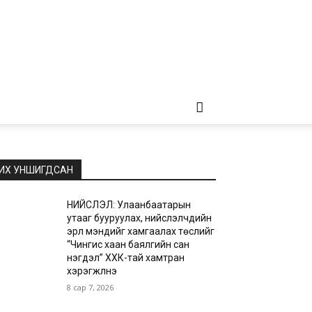
ИХ УНШИГДСАН
НИЙСЛЭЛ: Улаанбаатарын
утааг бууруулах, нийслэлчүүдийн
эрүүл мэндийг хамгаалах төслийг
“Чингис хаан баялгийн сан
нэгдэл” ХХК-тай хамтран
хэрэгжүүлнэ
8 сар 7, 2026