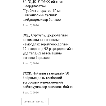
ЗГ: “ДЦС-3” ТӨХК-ийн нэн
шаардлагатай
“Турбингенератор-5”-ын
шинэчлэлийн төсвийг
шийдвэрлэхээр болжээ
8 сар 7, 2026
СХД: Сургууль, цэцэрлэгийн
автомашины зогсоолыг
нэмэгдүүлэх зорилгоор дүүргийн
19-р хороонд 92-р цэцэрлэгийн
урд талд 62 автомашины
зогсоол барьжээ
8 сар 7, 2026
УХХК: Нийтийн эзэмшлийн 50
байршил дахь төлбөртэй
зогсоолын менежментийг
сайжруулахаар ажиллаж байна
8 сар 7, 2026
илүү их ачаалах