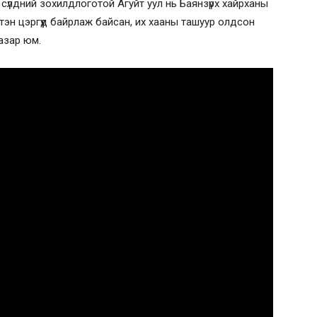
сүлдний зохилдлоготой Агуйт уул нь Баянзүрх хайрханы
тэн цэргүүд байрлаж байсан, их хааны ташуур олдсон
газар юм.