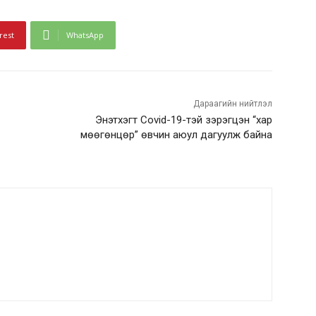
rest
WhatsApp
Дараагийн нийтлэл
Энэтхэгт Covid-19-тэй зэрэгцэн “хар
мөөгөнцөр” өвчин аюул дагуулж байна