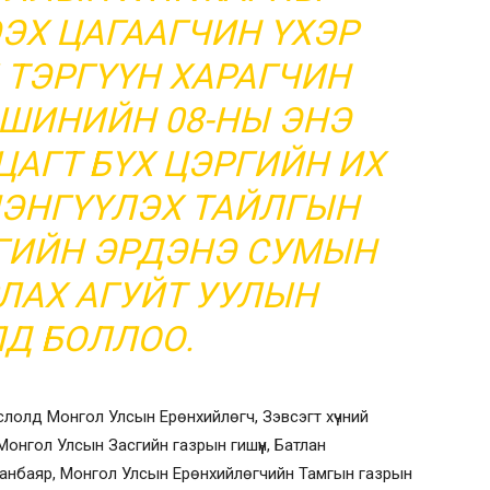
ЭХ ЦАГААГЧИН ҮХЭР
ТЭРГҮҮН ХАРАГЧИН
ШИНИЙН 08-НЫ ЭНЭ
АГТ БҮХ ЦЭРГИЙН ИХ
ЦЭНГҮҮЛЭХ ТАЙЛГЫН
ГИЙН ЭРДЭНЭ СУМЫН
ЛАХ АГУЙТ УУЛЫН
Д БОЛЛОО.
 ёслолд Монгол Улсын Ерөнхийлөгч, Зэвсэгт хүчний
онгол Улсын Засгийн газрын гишүүн, Батлан
ханбаяр, Монгол Улсын Ерөнхийлөгчийн Тамгын газрын