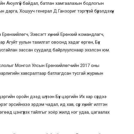
йн Аюулгүй байдал, батлан хамгаалахын бодлогын
 дарга, Хошууч генерал Д.Ганзориг тэргүүтэй бүрэлдэхүүн
 Ерөнхийлөгч, Зэвсэгт хүчний Ерөнхий командлагч,
р Агуйт уулын тахилгат овоонд хадаг өргөн, Бүх
тусгайлан зассан суудалд байрлуулснаар эхэлсэн юм.
ын ёслолыг Монгол Улсын Ерөнхийлөгчийн 2017 оны
зарлигийн хавсралтаар батлагдсан тусгай журмын
цэргийн оройн дээд шүтээн Бүх цэргийн Их хар сүлдээ
эрэг эрсийнхээ эрдэм чадал, ид хав, сүр хүчийг илтгэн
гөөд цэнгүүлэх тайлгыг хоёр жилд нэг удаа, цагаалах