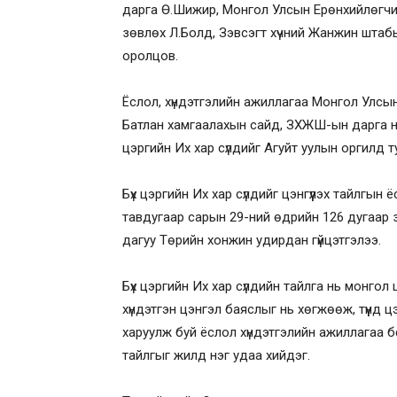
дарга Ө.Шижир, Монгол Улсын Ерөнхийлөгчи
зөвлөх Л.Болд, Зэвсэгт хүчний Жанжин штабын
оролцов.
Ёслол, хүндэтгэлийн ажиллагаа Монгол Улсын
Батлан хамгаалахын сайд, ЗХЖШ-ын дарга на
цэргийн Их хар сүлдийг Агуйт уулын оргилд 
Бүх цэргийн Их хар сүлдийг цэнгүүлэх тайлг
тавдугаар сарын 29-ний өдрийн 126 дугаар 
дагуу Төрийн хонжин удирдан гүйцэтгэлээ.
Бүх цэргийн Их хар сүлдийн тайлга нь монгол 
хүндэтгэн цэнгэл баяслыг нь хөгжөөж, түүнд ц
харуулж буй ёслол хүндэтгэлийн ажиллагаа бө
тайлгыг жилд нэг удаа хийдэг.