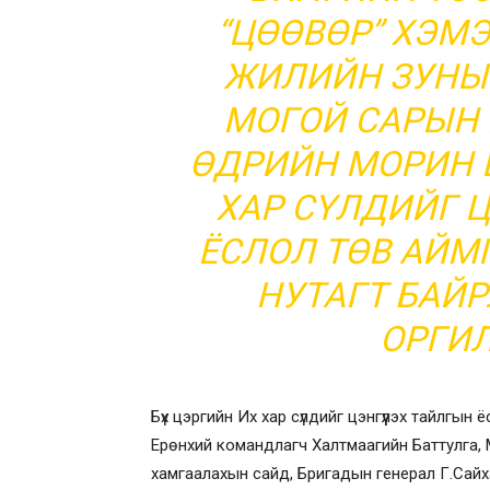
“ЦӨӨВӨР” ХЭМЭ
ЖИЛИЙН ЗУНЫ 
МОГОЙ САРЫН 
ӨДРИЙН МОРИН Ц
ХАР СҮЛДИЙГ 
ЁСЛОЛ ТӨВ АЙМ
НУТАГТ БАЙР
ОРГИЛ
Бүх цэргийн Их хар сүлдийг цэнгүүлэх тайлгын
Ерөнхий командлагч Халтмаагийн Баттулга, М
хамгаалахын сайд, Бригадын генерал Г.Сай