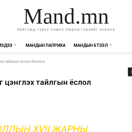
Mand.mn
Нийгэмд гэрэл нэмнэ-Оюуны гэрлийг асаана
МЭДЭЭ
МАНДЫН ПАПРИКА
МАНДЫН БҮТЭЭЛ
үүлэх тайлгын ёслол боллоо
г цэнгүүлэх тайлгын ёслол
ЛЛЫН XVII ЖАРНЫ