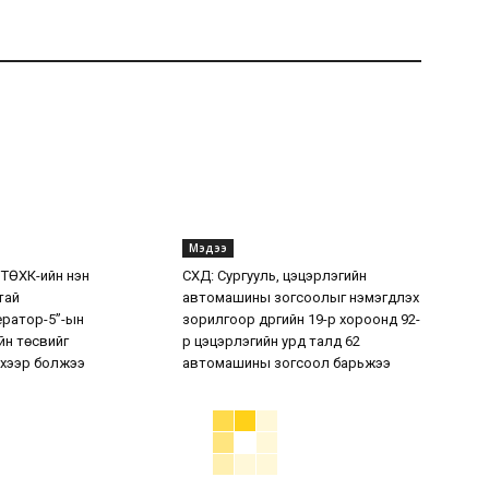
Мэдээ
 ТӨХК-ийн нэн
СХД: Сургууль, цэцэрлэгийн
тай
автомашины зогсоолыг нэмэгдүүлэх
ератор-5”-ын
зорилгоор дүүргийн 19-р хороонд 92-
н төсвийг
р цэцэрлэгийн урд талд 62
хээр болжээ
автомашины зогсоол барьжээ