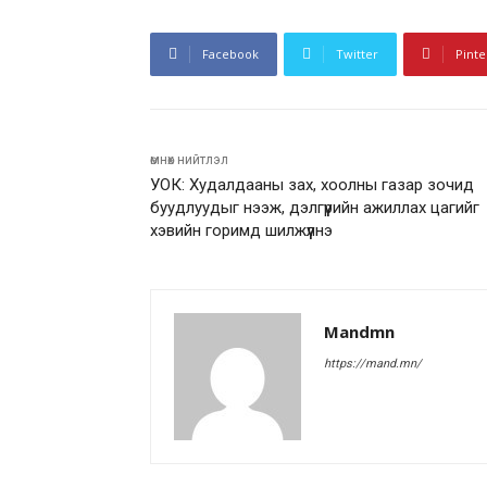
Facebook
Twitter
Pinte
өмнөх нийтлэл
УОК: Худалдааны зах, хоолны газар зочид
буудлуудыг нээж, дэлгүүрийн ажиллах цагийг
хэвийн горимд шилжүүлнэ
Mandmn
https://mand.mn/