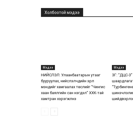
Холбоотой мэдээ
Мэдээ
Мэдээ
НИЙСЛЭЛ: Улаанбаатарын утааг
ЗГ: “ДЦС-3”
бууруулах, нийслэлчүүдийн эрүүл
шаардлага
мэндийг хамгаалах төслийг “Чингис
“Турбинген
хаан баялгийн сан нэгдэл” ХХК-тай
шинэчлэлий
хамтран хэрэгжүүлнэ
шийдвэрлэ