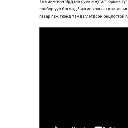
Төв аймгийн Эрдэнэ сумын нутагт орших туг 
салбар уул бөгөөд Чингис хааны түмэн хишиг
газар гэж түүхэнд тэмдэглэгдсэн онцлогтой 