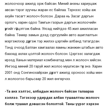
жолоочоор ажилд орж байсан. Миний анхны хариуцаж
авсан тэрэг хуучны жаран ес байлаа. Тэрнээс хойш аж
ахуйн тасагт жолооч болсон. Дараа нь Засаг даргын
орлогч, харин одоо Тамгын газрын даргын жолоочийн
үүргийг гүйцэтгэж байна. Улсад нийтдээ 45 жил ажилласан
байна. Төмөр замын дээд сургуулийн авто ашиглалтын
мэргэжлээр дүүргэж тэр жилээ цэргийн албанд татагдсан.
Тэнд очоод Батлан хамгаалах яамны жанжин штабын авто
баазад ахлах цолтой жолооч болсон. Цэргээс халагдаж
ирээд Ханын материал комбинатад мөн л жолооч хийсэн.
Ингээд миний 20 гаруй жил жолоо мушгисан түүх энэ. Харин
2001 онд Сонгинохайрхан дүүрэгт ажилд орсноос хойш мөн
л жолоогоо барьсаар 20 жил өнгөрчээ.
-Та анх хэлтэс, албадын жолооч байсан талаараа
хэллээ. Тэгэхээр удирдах албан тушаалтны жолооч
болж тушаал дэвшсэн бололтой. Таны үүрэг хэрхэн