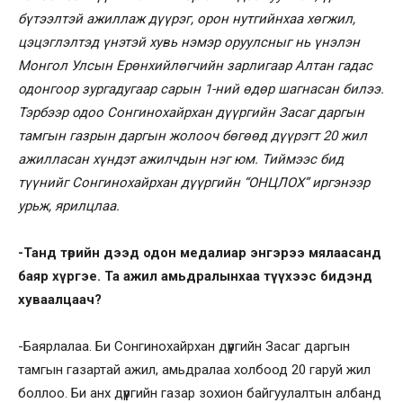
бүтээлтэй ажиллаж дүүрэг, орон нутгийнхаа хөгжил,
цэцэглэлтэд үнэтэй хувь нэмэр оруулсныг нь үнэлэн
Монгол Улсын Ерөнхийлөгчийн зарлигаар Алтан гадас
одонгоор зургадугаар сарын 1-ний өдөр шагнасан билээ.
Тэрбээр одоо Сонгинохайрхан дүүргийн Засаг даргын
тамгын газрын даргын жолооч бөгөөд дүүрэгт 20 жил
ажилласан хүндэт ажилчдын нэг юм. Тиймээс бид
түүнийг Сонгинохайрхан дүүргийн “ОНЦЛОХ” иргэнээр
урьж, ярилцлаа.
-Танд төрийн дээд одон медалиар энгэрээ мялаасанд
баяр хүргэе. Та ажил амьдралынхаа түүхээс бидэнд
хуваалцаач?
-Баярлалаа. Би Сонгинохайрхан дүүргийн Засаг даргын
тамгын газартай ажил, амьдралаа холбоод 20 гаруй жил
боллоо. Би анх дүүргийн газар зохион байгуулалтын албанд