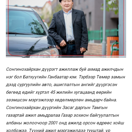
Сонгинохайрхан дүүрэгт ажиллаж буй ахмад ажилчдын
нэг бол Батхүүгийн Ганбаатар юм. Тэрбээр Төмөр замын
дээд сургуулийн авто, ашиглалтын ангийг дүүргэсэн
бөгөөд өдийг хүртэл 45 жилийн хугацаанд өөрийн
эзэмшсэн мэргэжлээр хөдөлмөрлөн амьдарч байна.
Сонгинохайрхан дүүргийн Засаг даргын Тамгын
газартай ажил амьдралаа Газар зохион байгуулалтын
албаны жолоочоор 2001 онд ажилд орсон өдрөөс хойш
холбожээ. Түүний ажил мэргэжилдээ тууштай, үр