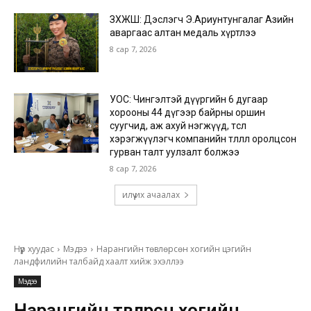
ЗХЖШ: Дэслэгч Э.Ариунтунгалаг Азийн
аваргаас алтан медаль хүртлээ
8 сар 7, 2026
УОС: Чингэлтэй дүүргийн 6 дугаар
хорооны 44 дүгээр байрны оршин
суугчид, аж ахуй нэгжүүд, төсөл
хэрэгжүүлэгч компанийн төлөөлөл оролцсон
гурван талт уулзалт болжээ
8 сар 7, 2026
илүү их ачаалах