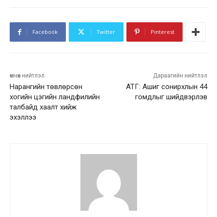
Facebook
Twitter
Pinterest
өмнөх нийтлэл
Дараагийн нийтлэл
Нарангийн төвлөрсөн
АТГ: Ашиг сонирхлын 44
хогийн цэгийн ландфилийн
гомдлыг шийдвэрлэв
талбайд хаалт хийж
эхэллээ