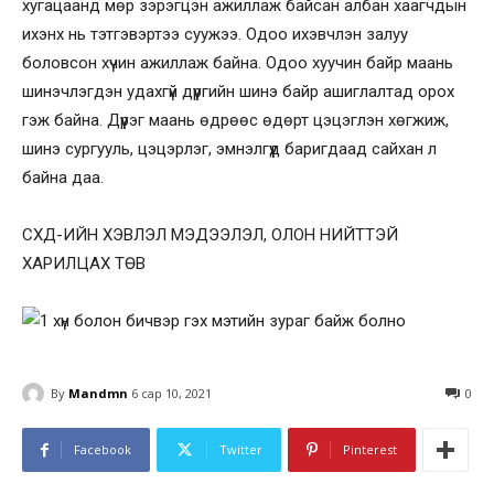
хугацаанд мөр зэрэгцэн ажиллаж байсан албан хаагчдын
ихэнх нь тэтгэвэртээ суужээ. Одоо ихэвчлэн залуу
боловсон хүчин ажиллаж байна. Одоо хуучин байр маань
шинэчлэгдэн удахгүй дүүргийн шинэ байр ашиглалтад орох
гэж байна. Дүүрэг маань өдрөөс өдөрт цэцэглэн хөгжиж,
шинэ сургууль, цэцэрлэг, эмнэлгүүд баригдаад сайхан л
байна даа.
СХД-ИЙН ХЭВЛЭЛ МЭДЭЭЛЭЛ, ОЛОН НИЙТТЭЙ
ХАРИЛЦАХ ТӨВ
By
Mandmn
6 сар 10, 2021
0
Facebook
Twitter
Pinterest