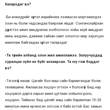
бахархдаг вэ?
-Би өнөөдрийг хүртэл өөрийнхөө эзэмшсэн мэргэжилдээ
эзэн нь болж чадсандаа баярлаж явдаг. Сонгинохайрхан
дүүрэгтээ ажил амьдралаа холбосноос хойш ахуй амьдрал
минь өөдлөн, дэвжиж сайхан хамт олонтоо мөр зэрэгцэн
ажиллаж байгаадаа хүртэл талархдаг.
-Та төрийн албанд олон жил ажиллажээ. Залуучуудад
суралцах зүйл их буйг анзаарсан. Та юу гэж боддог
вэ?
-Тэгэлгүй яахав. Цагийг бол маш сайн баримталдаг болж
төлөвшинө. Ажлаасаа хоцорч огтхон ч болохгүй. Бид нар
хоцорвол дарга нарын ажил цуглаан хойшлогдоно,
хоцорно. Тиймээс бид цагийг маш сайн баримтлан 10-20
минутын өмнө ирчихсэн зогсож л байх ёстой. Бас замын