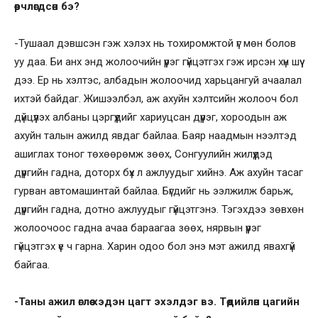
өөрчлөгдсөн бэ?
-Тушаал дэвшсэн гэж хэлэх нь тохиромжтой үг мөн болов
уу даа. Би анх энд жолоочийн үүрэг гүйцэтгэх гэж ирсэн хүн шүү
дээ. Ер нь хэлтэс, албадын жолоочид харьцангуй ачаалал
ихтэй байдаг. Жишээлбэл, аж ахуйн хэлтсийн жолооч бол
дүйцүүлэх албаны цэргүүдийг хариуцсан дүүрэг, хороодын аж
ахуйн талын ажилд явдаг байлаа. Баяр наадмын нээлтэд
ашиглах тоног төхөөрөмж зөөх, Сонгуулийн жилүүдэд
дүүргийн гадна, доторх бүх л ажлуудыг хийнэ. Аж ахуйн тасаг
гурван автомашинтай байлаа. Бүгдийг нь ээлжилж барьж,
дүүргийн гадна, дотно ажлуудыг гүйцэтгэнэ. Тэгэхдээ зөвхөн
жолоочоос гадна ачаа бараагаа зөөх, нярвын үүрэг
гүйцэтгэх үе ч гарна. Харин одоо бол энэ мэт ажилд явахгүй
байгаа.
-Таны ажил өглөө хэдэн цагт эхэлдэг вэ. Төдийлөн цагийн