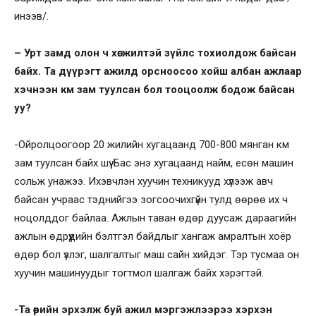
инээв/.
– Урт замд олон ч хөгжилтэй зүйлс тохиолдож байсан
байх. Та дүүрэгт ажилд орсноосоо хойш албан ажлаар
хэчнээн км зам туулсан бол тооцоолж бодож байсан
уу?
-Ойролцоогоор 20 жилийн хугацаанд 700-800 мянган км
зам туулсан байх шүү. Бас энэ хугацаанд найм, есөн машин
сольж унажээ. Ихэвчлэн хуучин техникууд хүлээж авч
байсан учраас тэднийгээ зогсоочихгүйн тулд өөрөө их ч
ноцолддог байлаа. Ажлын таван өдөр дуусаж дараагийн
ажлын өдрүүдийн бэлтгэл байдлыг хангаж амралтын хоёр
өдөр бол үзлэг, шалгалтыг маш сайн хийдэг. Тэр тусмаа он
хуучин машинуудыг тогтмол шалгаж байх хэрэгтэй.
-Та өөрийн эрхэлж буй ажил мэргэжлээрээ хэрхэн