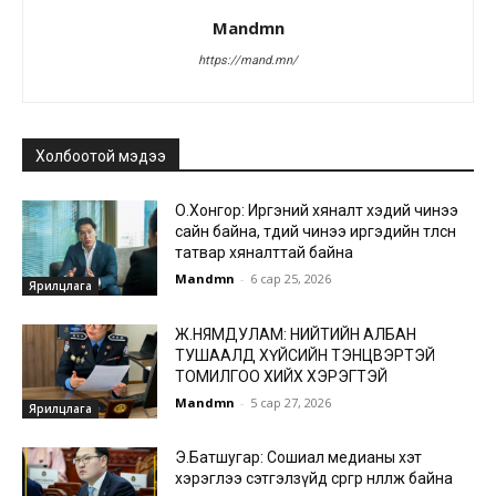
Mandmn
https://mand.mn/
Холбоотой мэдээ
О.Хонгор: Иргэний хяналт хэдий чинээ
сайн байна, төдий чинээ иргэдийн төлсөн
татвар хяналттай байна
Mandmn
-
6 сар 25, 2026
Ярилцлага
Ж.НЯМДУЛАМ: НИЙТИЙН АЛБАН
ТУШААЛД ХҮЙСИЙН ТЭНЦВЭРТЭЙ
ТОМИЛГОО ХИЙХ ХЭРЭГТЭЙ
Mandmn
-
5 сар 27, 2026
Ярилцлага
Э.Батшугар: Сошиал медианы хэт
хэрэглээ сэтгэлзүйд сөргөөр нөлөөлж байна