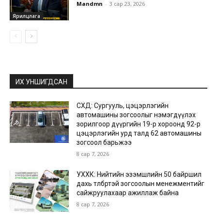
Mandmn
-
3 сар 23, 2026
Ярилцлага
ИХ УНШИГДСАН
СХД: Сургууль, цэцэрлэгийн
автомашины зогсоолыг нэмэгдүүлэх
зорилгоор дүүргийн 19-р хороонд 92-р
цэцэрлэгийн урд талд 62 автомашины
зогсоол барьжээ
8 сар 7, 2026
УХХК: Нийтийн эзэмшлийн 50 байршил
дахь төлбөртэй зогсоолын менежментийг
сайжруулахаар ажиллаж байна
8 сар 7, 2026