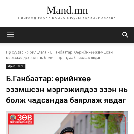
Mand.mn
Нийгэмд гэрэл нэмнэ-Оюуны гэрлийг асаана
Нүүр хуудас
Ярилцлага
Б.Ганбаатар: Өөрийнхөө эзэмшсэн
мэргэжилдээ эзэн нь болж чадсандаа баярлаж явдаг
Ярилцлага
Б.Ганбаатар: Өөрийнхөө
эзэмшсэн мэргэжилдээ эзэн нь
болж чадсандаа баярлаж явдаг