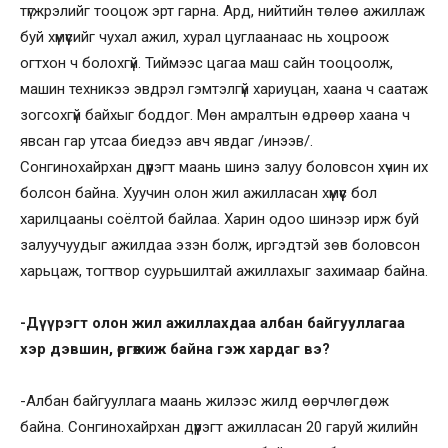
түгжрэлийг тооцож эрт гарна. Ард, нийтийн төлөө ажиллаж
буй хүмүүсийг чухал ажил, хурал цуглаанаас нь хоцроож
огтхон ч болохгүй. Тиймээс цагаа маш сайн тооцоолж,
машин техникээ эвдрэл гэмтэлгүй хариуцан, хаана ч саатаж
зогсохгүй байхыг боддог. Мөн амралтын өдрөөр хаана ч
явсан гар утсаа биедээ авч явдаг /инээв/.
Сонгинохайрхан дүүрэгт маань шинэ залуу боловсон хүчин их
болсон байна. Хуучин олон жил ажилласан хүмүүс бол
харилцааны соёлтой байлаа. Харин одоо шинээр ирж буй
залуучуудыг ажилдаа эзэн болж, иргэдтэй зөв боловсон
харьцаж, тогтвор суурьшилтай ажиллахыг захимаар байна.
-Дүүрэгт олон жил ажиллахдаа албан байгууллагаа
хэр дэвшин, өргөжиж байна гэж хардаг вэ?
-Албан байгууллага маань жилээс жилд өөрчлөгдөж
байна. Сонгинохайрхан дүүрэгт ажилласан 20 гаруй жилийн