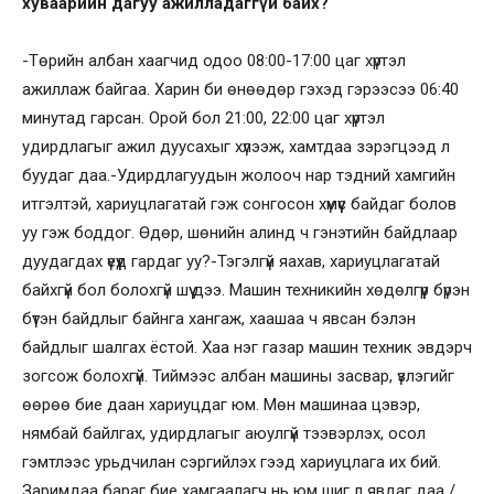
хуваарийн дагуу ажилладаггүй байх?
-Төрийн албан хаагчид одоо 08:00-17:00 цаг хүртэл
ажиллаж байгаа. Харин би өнөөдөр гэхэд гэрээсээ 06:40
минутад гарсан. Орой бол 21:00, 22:00 цаг хүртэл
удирдлагыг ажил дуусахыг хүлээж, хамтдаа зэрэгцээд л
буудаг даа.-Удирдлагуудын жолооч нар тэдний хамгийн
итгэлтэй, хариуцлагатай гэж сонгосон хүмүүс байдаг болов
уу гэж боддог. Өдөр, шөнийн алинд ч гэнэтийн байдлаар
дуудагдах үеүүд гардаг уу?-Тэгэлгүй яахав, хариуцлагатай
байхгүй бол болохгүй шүү дээ. Машин техникийн хөдөлгүүр бүрэн
бүтэн байдлыг байнга хангаж, хаашаа ч явсан бэлэн
байдлыг шалгах ёстой. Хаа нэг газар машин техник эвдэрч
зогсож болохгүй. Тиймээс албан машины засвар, үзлэгийг
өөрөө бие даан хариуцдаг юм. Мөн машинаа цэвэр,
нямбай байлгах, удирдлагыг аюулгүй тээвэрлэх, осол
гэмтлээс урьдчилан сэргийлэх гээд хариуцлага их бий.
Заримдаа бараг бие хамгаалагч нь юм шиг л явдаг даа /