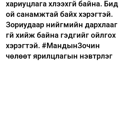
хариуцлага хүлээхгүй байна. Бид
ой санамжтай байх хэрэгтэй.
Зориудаар нийгмийн дархлааг
үгүй хийж байна гэдгийг ойлгох
хэрэгтэй. #МандынЗочин
чөлөөт ярилцлагын нэвтрүүлэг