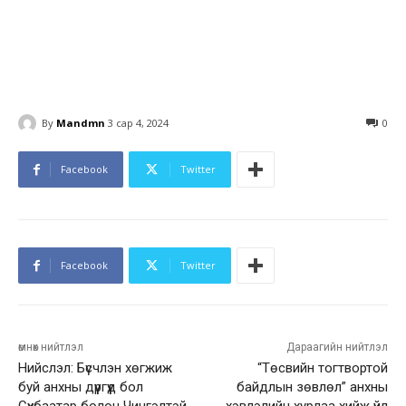
By
Mandmn
3 сар 4, 2024
0
Facebook
Twitter
Facebook
Twitter
өмнөх нийтлэл
Дараагийн нийтлэл
Нийслэл: Бүсчлэн хөгжиж
“Төсвийн тогтвортой
буй анхны дүүргүүд бол
байдлын зөвлөл” анхны