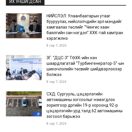
ИХ УНШИГДСАН
НИЙСЛЭЛ: Улаанбаатарын утааг
бууруулах, нийслэлчүүдийн эрүүл мэндийг
хамгаалах төслийг “Чингис хаан
баялгийн сан нэгдэл” ХХК-тай хамтран
хэрэгжүүлнэ
8 сар 7, 2026
ЗГ: “ДЦС-3” ТӨХК-ийн нэн
шаардлагатай “Турбингенератор-5”-ын
шинэчлэлийн төсвийг шийдвэрлэхээр
болжээ
8 сар 7, 2026
СХД: Сургууль, цэцэрлэгийн
автомашины зогсоолыг нэмэгдүүлэх
зорилгоор дүүргийн 19-р хороонд 92-р
цэцэрлэгийн урд талд 62 автомашины
зогсоол барьжээ
8 сар 7, 2026