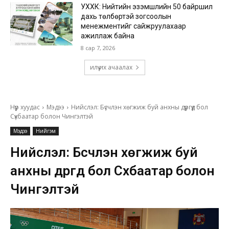
УХХК: Нийтийн эзэмшлийн 50 байршил
дахь төлбөртэй зогсоолын
менежментийг сайжруулахаар
ажиллаж байна
8 сар 7, 2026
илүү их ачаалах