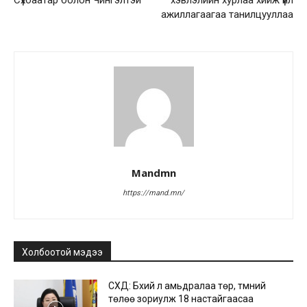
Сүхбаатар болон Чингэлтэй
хэвлэлийн хурлаа хийж үйл
ажиллагаагаа танилцууллаа
Mandmn
https://mand.mn/
Холбоотой мэдээ
СХД: Бүхий л амьдралаа төр, түмний
төлөө зориулж 18 настайгаасаа