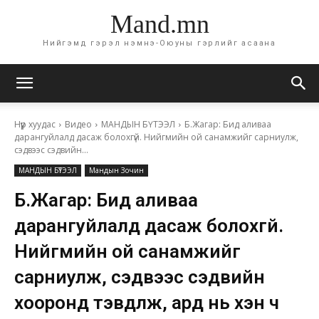
Mand.mn
Нийгэмд гэрэл нэмнэ-Оюуны гэрлийг асаана
Нүүр хуудас
Видео
МАНДЫН БҮТЭЭЛ
Б.Жагар: Бид аливаа
дарангуйлалд дасаж болохгүй. Нийгмийн ой санамжийг сарниулж,
сэдвээс сэдвийн...
МАНДЫН БҮТЭЭЛ
Мандын Зочин
Б.Жагар: Бид аливаа
дарангуйлалд дасаж болохгүй.
Нийгмийн ой санамжийг
сарниулж, сэдвээс сэдвийн
хооронд тэвдүүлж, ард нь хэн ч