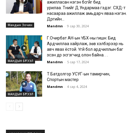
ажилласан нэгэн бүсгүйг бид
урилаа. Түүнийг Д.Ундармаа гэдэг. СХД-т
насаараа ажиллаж амьдарч яваа нэгэн.
Дүүргийн...
Мандын Зочин
Mandmn
-
9 сар 30, 2024
Г.Очирбат АН-ын ҮБХ-ны гишүүн: Бид
Ардчиллаа хайрлаж, зөв хэлбэрээр нь
авч явах ёстой. Үгүй бол ардчиллын баг
зүүсэн дүр эсгэгчид олон байна. . .
МАНДЫН БҮТЭЭЛ
Mandmn
-
5 сар 17, 2024
Т.Батдолгор УСУГ-ын тамирчин,
Спортын мастер
Mandmn
-
4 сар 4, 2024
МАНДЫН БҮТЭЭЛ