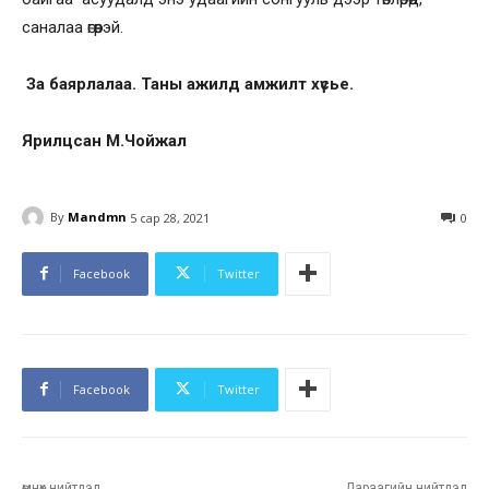
саналаа өгөөрэй.
За баярлалаа. Таны ажилд амжилт хүсье.
Ярилцсан М.Чойжал
By
Mandmn
5 сар 28, 2021
0
Facebook
Twitter
Facebook
Twitter
өмнөх нийтлэл
Дараагийн нийтлэл