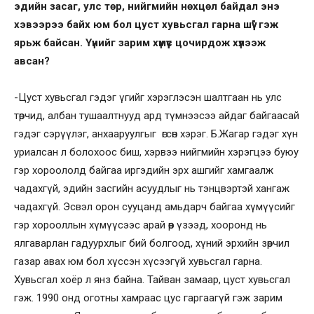
эдийн засаг, улс төр, нийгмийн нөхцөл байдал энэ
хэвээрээ байх юм бол цуст хувьсгал гарна шүү” гэж
ярьж байсан. Үүнийг зарим хүмүүс цочирдож хүлээж
авсан?
-Цуст хувьсгал гэдэг үгийг хэрэглэсэн шалтгаан нь улс
төрчид, албан тушаалтнууд ард түмнээсээ айдаг байгаасай
гэдэг сэрүүлэг, анхааруулгыг өгсөн хэрэг. Б.Жагар гэдэг хүн
уриалсан л болохоос биш, хэрвээ нийгмийн хэрэгцээ буюу
гэр хороололд байгаа иргэдийн эрх ашгийг хамгаалж
чадахгүй, эдийн засгийн асуудлыг нь тэнцвэртэй хангаж
чадахгүй. Эсвэл орон сууцанд амьдарч байгаа хүмүүсийг
гэр хорооллын хүмүүсээс арай өөр үзээд, хооронд нь
ялгаварлан гадуурхлыг бий болгоод, хүний эрхийн зөрчил
газар авах юм бол хүссэн хүсээгүй хувьсгал гарна.
Хувьсгал хоёр л янз байна. Тайван замаар, цуст хувьсгал
гэж. 1990 онд оготны хамраас цус гаргаагүй гэж зарим