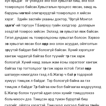
хүн ярьдаг. Яг үнэндээ энэ бол хувьсгал биш, энэ бол
тохиролцоо байсан.Хувьсгалын процесс явсан, замд нь
барууны мөнгөтэй олигархуудтай тохиролцоо л хийсэн
хэрэг. Эдийн засгийн ухааны доктор, “Өргүй Монгол
хөдөлгөөн”-ий тэргүүн Т.Баярхүү гуайн хэлдгээр долларын
эзэдтэй тохироо хийсэн. Эхлээд зөв хувьсгал явж байсан.
Гэтэл дундаас нь тохиролцооны хувьсгал болсон. Хэрвээ
зөв хувьсгал явсан бол өнөөдөр энэ олон асуудал, ойлголтын
зөрүүтэй байдал бий болохгүй байсан. Хүний хэрэгцээг
хангаж чадахгүй байгаа бол түүнийг төр гэж харж
болохгүй. Хүний наад захын жам ёсны хэрэглээг хангаж
байгаа тэр тогтолцоог төр гэж харах ёстой. Гэтэл өнөөдөр
шатахуун нэмэгдлээ гээд л Б.Жагар ч бай өөр тодорхой
хүмүүс тэмцэж л байдаг. Тэр болохгүй байна аа гээ
тэмцэж л байдаг.Төр байгаа юм бол байгаагаа мэдрүүлээд
Б.Жагар болон түүнтэй адил олон хүнийг тэмцүүлэхээ
больчихооч дээ. Тэмцсэн ард түмэн буруутай биш
гэдгийг ойлгох хэрэгтэй. Тэмцэхэд хүргээд байгаа төрийн