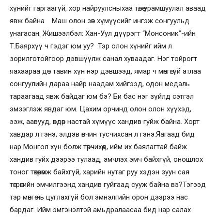
хүнийг гаргаагүй, хор найруулсныхаа төлөө урамшуулал аваад
явж байна. Маш олон зөв хүмүүсийг ингэж сонгуульд
унагасан. Жишээлбэл: Хан-Уул дүүрэгт “Монсоник”-ийн
Т.Баярхүү ч гэдэг юм уу? Тэр олон хүнийг ийм л
зорилготойгоор дэвшүүлж санал хуваадаг. Нэг тойрогт
яахаараа дөч тавин хүн нэр дэвшээд, ямар ч мөнгөгүй атлаа
сонгуулийн дараа найр наадам хийгээд, одон медаль
тараагаад явж байдаг юм бэ? Би бас нэг зүйлд сэтгэл
эмзэглэж явдаг юм. Цахим орчинд олон олон хүүхэд,
ээж, аавууд, өндөр настай хүмүүс хандив гуйж байна. Хорт
хавдар л гэнэ, элдэв өвчин тусчихсан л гэнэ.Яагаад бид
нар Монгол хүн болж төрчихөөд, ийм их баялагтай байж
хандив гуйх дээрээ тулаад, эмчлэх эмч байхгүй, оношлох
тоног төхөөрөмж байхгүй, харийн нутаг руу хэдэн зуун сая
төгрөгийн эмчилгээнд хандив гуйгаад сууж байна вэ?Тэгээд
тэр мөнгө нь цуглахгүй бол эмнэлгийн орон дээрээ нас
бардаг. Ийм эмгэнэлтэй амьдралаасаа бид нар салах