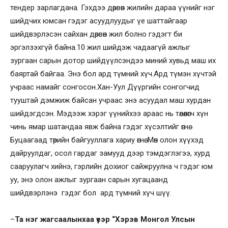
тендер зарлагдана. Гэхдээ дөрвөн жилийн дараа үүнийг нэг
шийдчих юмсан гэдэг асуудлуудыг үе шаттайгаар
шийдвэрлэсэн сайхан дөрвөн жил болно гэдэгт би
эргэлзэхгүй байна.10 жил шийдэж чадаагүй ажлыг
зургаан сарын дотор шийдүүлсэндээ миний хувьд маш их
баяртай байгаа. Энэ бол ард түмний хүч.Ард түмэн хүчтэй
учраас намайг сонгосон.Хан-Уул Дүүргийн сонгогчид
тууштай дэмжиж байсан учраас энэ асуудал маш хурдан
шийдэгдсэн. Мэдээж хэрэг үүнийхээ араас нь төлөөлөгч хүн
чинь ямар шатандаа явж байна гэдэг хүсэлтийг өгнө.
Буцаагаад төрийн байгууллага хариу өгнө. Мөн олон хүүхэд
дайруулдаг, осол гардаг замууд дээр тэмдэглэгээ, хурд
сааруулагч хийнэ, гэрлийн дохиог сайжруулна ч гэдэг юм
уу, энэ олон ажлыг зургаан сарын хугацаанд
шийдвэрлэнэ гэдэг бол ард түмний хүч шүү.
–
Та нэг жагсаалынхаа үеэр “Хэрэв Монгол Улсын