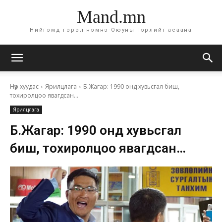
Mand.mn
Нийгэмд гэрэл нэмнэ-Оюуны гэрлийг асаана
Нүүр хуудас
Ярилцлага
Б.Жагар: 1990 онд хувьсгал биш,
тохиролцоо явагдсан...
Ярилцлага
Б.Жагар: 1990 онд хувьсгал
биш, тохиролцоо явагдсан…