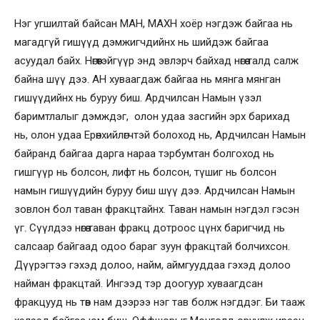
Нэг угшилтай байсан МАН, МАХН хоёр нэгдэж байгаа нь
магадгүй гишүүд дэмжигчдийнх нь шийдэж байгаа
асуудал байх. Нөгөөтэйгүүр энд эвлэрч байхад нөгөө талд салж
байна шүү дээ. АН хуваагдаж байгаа нь мянга мянган
гишүүдийнх нь буруу биш. Ардчилсан Намын үзэл
баримтлалыг дэмждэг, олон удаа засгийн эрх барихад
нь, олон удаа Ерөнхийлөгчтэй болоход нь, Ардчилсан Намын
байранд байгаа дарга нараа тэрбумтан болгоход нь
гишгүүр нь болсон, лифт нь болсон, түшиг нь болсон
намын гишүүдийн буруу биш шүү дээ. Ардчилсан Намын
зовлон бол таван фракцтайнх. Таван намын нэгдэл гэсэн
үг. Сүүлдээ нөгөө таван фракц дотроос цүнх баригчид нь
салсаар байгаад одоо бараг зуун фракцтай болчихсон.
Дүүрэгтээ гэхэд долоо, найм, аймгууддаа гэхэд долоо
найман фракцтай. Ингээд тэр доогуур хуваагдсан
фракцууд нь төв нам дээрээ нэг тав болж нэгддэг. Би тааж