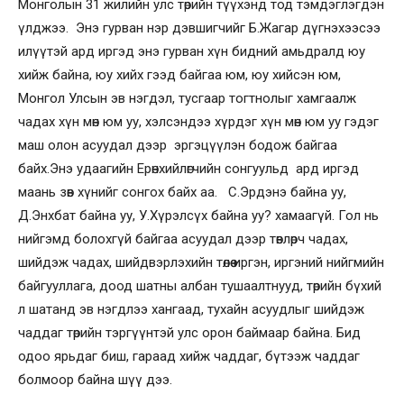
Монголын 31 жилийн улс төрийн түүхэнд тод тэмдэглэгдэн
үлджээ. Энэ гурван нэр дэвшигчийг Б.Жагар дүгнэхээсээ
илүүтэй ард иргэд энэ гурван хүн бидний амьдралд юу
хийж байна, юу хийх гээд байгаа юм, юу хийсэн юм,
Монгол Улсын эв нэгдэл, тусгаар тогтнолыг хамгаалж
чадах хүн мөн юм уу, хэлсэндээ хүрдэг хүн мөн юм уу гэдэг
маш олон асуудал дээр эргэцүүлэн бодож байгаа
байх.Энэ удаагийн Ерөнхийлөгчийн сонгуульд ард иргэд
маань зөв хүнийг сонгох байх аа. С.Эрдэнэ байна уу,
Д.Энхбат байна уу, У.Хүрэлсүх байна уу? хамаагүй. Гол нь
нийгэмд болохгүй байгаа асуудал дээр төвлөрч чадах,
шийдэж чадах, шийдвэрлэхийн төлөө иргэн, иргэний нийгмийн
байгууллага, доод шатны албан тушаалтнууд, төрийн бүхий
л шатанд эв нэгдлээ хангаад, тухайн асуудлыг шийдэж
чаддаг төрийн тэргүүнтэй улс орон баймаар байна. Бид
одоо ярьдаг биш, гараад хийж чаддаг, бүтээж чаддаг
болмоор байна шүү дээ.