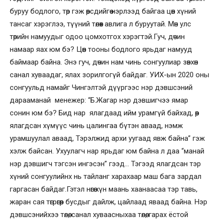
буруу бодлого, төр гэж өөрсдийгөө нэрлээд байгаа цөөн хүний
тансаг хэрэглээ, түүний төлөөх авлига л буруутай. Мөн улс
төрийн намуудыг одоо цомхотгох хэрэгтэй.Гуч, дөчин
намаар яах юм бэ? Цөөн тооны бодлого ярьдаг намууд
баймаар байна. Энэ гуч, дөчин нам чинь сонгуулиар зөвхөн
санал хуваадаг, ялах зорилгогүй байдаг. УИХ-ын 2020 оны
сонгуульд намайг Чингэлтэй дүүргээс нэр дэвшсэний
дарааманай менежер: “Б.Жагар нэр дэвшигчээ ямар
сонин юм бэ? Бид нар ялагдаад ийм урамгүй байхад, өөр
ялагдсан хүмүүс чинь цалингаа бүтэн аваад, нэмж
урамшуулал аваад, Тэрэлжид архи уугаад явж байна” гэж
хэлж байсан. Ухуулагч нар ярьдаг юм байна л даа “манай
нэр дэвшигч тэгсэн ингэсэн” гээд… Тэгээд ялагдсан тэр
хүний сонгуулийнх нь тайланг харахаар маш бага зардал
гаргасан байдаг.Гэтэл нөгөө хүн маань хаанаасаа тэр тавь,
жаран сая төгрөгөөр бусдыг дайлж, цайлаад яваад байна. Нэр
дэвшсэнийхээ төлөө, санал хуваасныхаа төлөө, гарах ёстой