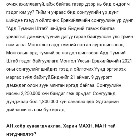
очиж ажиллаагүй, айж байгаа газар дээр нь бид очдог ч
гэдэг юм уу? Тийм ч учраас бид сонгуулийн үр дүнг
шийднэ гээд л ойлгочих. Ерөнхийлөгчийн сонгуулийн үр дүнг
“Ард Түмний Штаб” шийднэ. Бидний тавьж байгаа
уриалгыг дэмжин,түүний дагуу гэрээ байгуулсан улс төрийн
нам ялна. Монголын ард түмний сэтгэл зүрх шингэсэн,
Монголын ард түмний эв нэгдэл шингэсэн Ард Түмний
Штаб гэдэг байгууллага Монгол Улсын Ерөнхилйөгчийн 2021
оны сонгуулийг шийднэ гээд л ойлгочих.Үүнд эргэлзэх,
маргах зүйл байхгүй.Биднийг 21 аймаг, 9 дүүрэгт
дэмждэг олон зуун мянган иргэд байгаа. Сонгуулийн
насны 2,250,000 хүн байдаг гэж ярьдаг. Сонгуульд
дунджаар бол 1,800,000 хүн саналаа өгдөг. Эдгээрийн
дийлэнхи нь нам бус иргэд.
АН хоёр хуваагдчихлаа. Харин МАХН, МАН-тай
нэгдчихлээ?