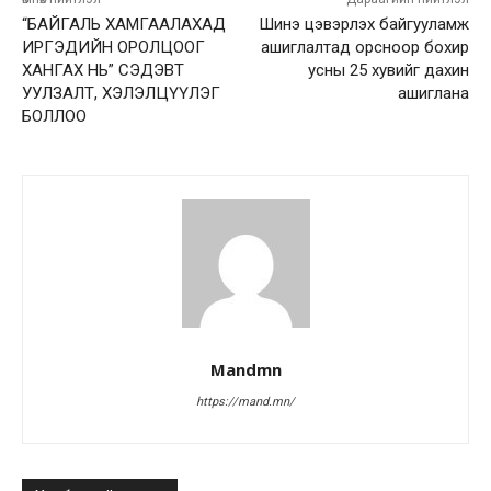
“БАЙГАЛЬ ХАМГААЛАХАД
Шинэ цэвэрлэх байгууламж
ИРГЭДИЙН ОРОЛЦООГ
ашиглалтад орсноор бохир
ХАНГАХ НЬ” СЭДЭВТ
усны 25 хувийг дахин
УУЛЗАЛТ, ХЭЛЭЛЦҮҮЛЭГ
ашиглана
БОЛЛОО
Mandmn
https://mand.mn/