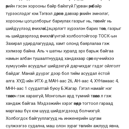
өөрийн гэсэн хорооны байр байхгүй.Гурван өрөө байр
түрээслэдэг юм.Тэгвэл дөрвөн давхар өрхийн эмнэлэг,
хорооны цогцолборыг бариулах газрыг нь, төсвийг нь
шийдүүлээд өгчихлөө. Цэцэрлэгт хүрээлэн барих төсөв, газрыг
нь шийдвэрлээд өгчихлөө.Үүнтэй холбоотойгоор ТОСК-ын
Захирал удирдлагуудад, хамт олонд баярлалаа гэж
хэлмээр байна. Аль ч шатны хуралд эрх барьж байгаа
намын албан тушаалтнуудад хандахаар сөрөг хүчнийхээ
хүмүүсийн асуудлыг шийдэхгүй дарчихдаг гэдэг ойлголт
байдаг. Манай дүүрэг дээр бол тийм асуудал ёстой
алга. ХУД-ийн ИТХ-д МАН-аас 26, АН-аас 4, ХҮНамаас 4,
МНН-аас 1 суудалтай буюу Б.Жагар. Гэтэл намайг нэг
төлөөлөгч гэж харахгүй, Монголын ард түмний төлөөлөл л гэж
хандаж байгаа. Мэдээжийн хэрэг өнөөдөр тогтоол гараад
маргааш бүх юм шууд шийдэгдэээд болчихгүй.
Холбогдох байгууллагууд нь инженерийн шугам
сүлжээгээ судална, маш олон зураг төслийн ажлууд явна,