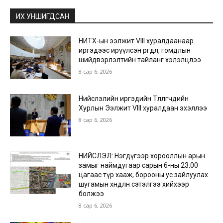
ИХ УНШИГДСАН
НИТХ-ын ээлжит VIII хуралдаанаар
иргэдээс ирүүлсэн өргөдөл, гомдлын
шийдвэрлэлтийн тайланг хэлэлцлээ
8 сар 6, 2026
Нийслэлийн иргэдийн Төлөөлөгчдийн
Хурлын Ээлжит VIII хуралдаан эхэллээ
8 сар 6, 2026
НИЙСЛЭЛ: Нэгдүгээр хорооллын арын
замыг наймдугаар сарын 6-ны 23:00
цагаас түр хааж, борооны ус зайлуулах
шугамын хөндлөн сэтэлгээ хийхээр
болжээ
8 сар 6, 2026