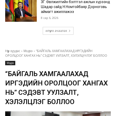
ЗГ: Өвөлжилтийн бэлтгэл ажлын хүрээнд
Шадар сайд Н.Номтойбаяр Дорноговь
аймагт ажиллажээ
8 сар 6, 2026
илүү их ачаалах