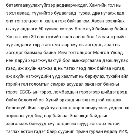
баталгаажуулахгүйгээр өөрсдөө зарчихдаг. Хамгийн гол нь
зээл аваад, түүнийгээ буцаагаад гурав, дөрөв нугалж өгдөг
энэ тогтолцоог л халъя гэж байгаа юм. Авсан зээлийнх
нь хүү алданги 50 хувиас хэтэрч болохгүй баймаар байна.
Хэн нэг хүн 30 сая төгрөгийн зээл авсан бол 15 сая төгрөгийн
хүү алданги төлөөд л автоматаар хүү нь зогсдог, зээл нь
зогсдог баймаар байна. Ийм тогтолцоог Монгол Улсад
нэн даруй хэрэгжүүлэхгүй бол амьжиргаагаа дээшлүүлэх
гээд, аж ахуйн нэгжээ өөд нь татах гээд явж байгаа иргэд,
аж ахуйн нэгжүүдийн үүд хаалгыг нь бариулах, тухайн айл
гэрийн гал голомтыг самрах асуудал зөвхөн нэг банкны
гэрээ, ББСБ-ын гэрээ, ломбардын гэрээгээр шийдэгдээд
байж болохгүй ээ. Хүний эрхэнд ингэж ноцтой халдаж
болохгүй. Жил гаруй хугацаанд коронавирусээс үүдсэн хөл
хорионы үед бид нар байлаа. Энэ нөхцөл байдлыг
харгалзаж банкууд хүү, алдангиа шууд зогсоох ёстой,
тэглэх ёстой гэдэг байр суурийг төрийн гурван өндөрлөг, УИХ,