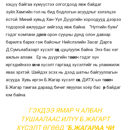
хэцүү байгаа хүмүүстээ олгогдоод явж байдаг
зүйл.Хамгийн гол нь бид бодлогын асуудлыг хэлэлцэх
ёстой. Миний хувьд Хан-Уул Дүүргийн хороодууд дээрээ
тодорхой ажлуудыг хийгээд явж байна. “Нутгийн буян”
гэдэг компани дөрвөн орон сууцны дунд олон давхар
барилга барих гэж байсныг Нийслэлийн Засаг Дарга
Д.Сумъяабазарт хүсэлт өгөөд цуцлуулж байна. Энэ бас нэг
ажлын алхам. Ер нь дүүргийн төлөөлөгч гэдэг хүн
иргэдийнхээ өмнөөс хүсэлт гаргаад хүсэлтийг нь уламжилж
явах эрхтэй. Шийдэх эсэх нь дээд шатны байгууллагын
асууда. Хувь иргэн Б.Жагар хүсэлт өгөх, ДИТХ-ын төлөөлөгч
Б.Жагар тамгаа дараад бичиг явуулах хоёр бас өөр байдаг
юм байна.
ГЭХДЭЭ ЯМАР Ч АЛБАН
ТУШААЛААС ИЛҮҮ Б.ЖАГАРТ
ХҮСЭЛТ ӨГӨӨД “
Б.ЖАГАРАА ЧИ