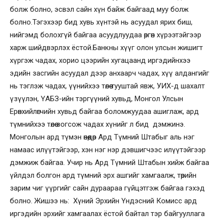
болж болно, эсвэл сайн хүн байж байгаад муу болж
болно.Тэгэхээр бид хувь хүнтэй нь асуудал ярих биш,
нийгэмд болохгүй байгаа асуудлуудаа өргөн хүрээтэйгээр
харж шийдвэрлэх ёстой.Банкны хүүг олон улсын жишигт
хүргэж чадах, хорио цээрийн хугацаанд иргэдийнхээ
эдийн засгийн асуудал дээр анхаарч чадах, хүү алдангийг
нь тэглэж чадах, үүнийхээ төлөө тууштай явж, УИХ-д шахалт
үзүүлэн, ҮАБЗ-ийн тэргүүний хувьд, Монгол Улсын
Ерөнхийлөгчийн хувьд байгаа боломжуудаа ашиглаж, ард
түмнийхээ төлөө зогсож чадах хүнийг л бид дэмжинэ.
Монголын ард түмэн өнөөдөр Ард Түмний Штабыг аль нэг
намаас илүүтэйгээр, хэн нэг нэр дэвшигчээс илүүтэйгээр
дэмжиж байгаа. Учир нь Ард Түмний Штабын хийж байгаа
үйлдэл болгон ард түмний эрх ашгийг хамгаалж, төрийн
зарим чиг үүргийг сайн дураараа гүйцэтгэж байгаа гэхэд
болно. Жишээ нь: Хүний Эрхийн Үндэсний Комисс ард
иргэдийн эрхийг хамгаалах ёстой байтал тэр байгууллага