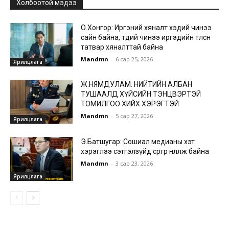
Холбоотой мэдээ
О.Хонгор: Иргэний хяналт хэдий чинээ
сайн байна, төдий чинээ иргэдийн төлсөн
татвар хяналттай байна
Mandmn
-
6 сар 25, 2026
Ярилцлага
Ж.НЯМДУЛАМ: НИЙТИЙН АЛБАН
ТУШААЛД ХҮЙСИЙН ТЭНЦВЭРТЭЙ
ТОМИЛГОО ХИЙХ ХЭРЭГТЭЙ
Mandmn
-
5 сар 27, 2026
Ярилцлага
Э.Батшугар: Сошиал медианы хэт
хэрэглээ сэтгэлзүйд сөргөөр нөлөөлж байна
Mandmn
-
3 сар 23, 2026
Ярилцлага