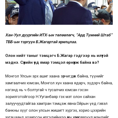
Хан-Уул дүүргийн ИТХ-ын төлөөлөгч, “Ард Түмний Штаб”
ТББ-ын тэргүүн Б.Жагартай ярилцлаа.
Олон нийт таныг тэмцэгч Б.Жагар гэдгээр нь илүүтэй
мэднэ. Сүүлийн үед ямар тэмцэл өрнүүлж байна вэ?
Монгол Улсын эрх ашиг хаана зөрчигдөж байна, түүнийг
хамгаалчих юмсан, Монгол хүн хаана ядарч, зүдэрч байна,
нэгэнд нь ч болтугай ч тусалчих юмсан гэсэн
зорилготойгоор Н.Ууганбаяр гэх мэт олон сайхан
залуучуудтайгаа хамтран тэмцэж явна.Ойрын үед гэвэл
банкны хүүг олон улсын жишигт хүргэх, хорио цээрийн
хугацаанд хохирсон иргэдийнхээ өмч хөрөнгө, эрүүл мэндийг