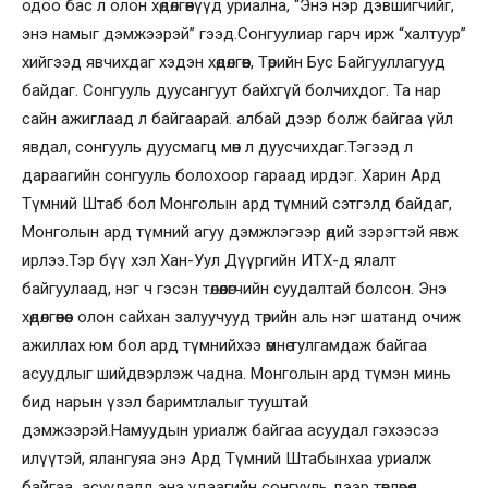
одоо бас л олон хөдөлгөөнүүд уриална, “Энэ нэр дэвшигчийг,
энэ намыг дэмжээрэй” гээд.Сонгуулиар гарч ирж “халтуур”
хийгээд явчихдаг хэдэн хөдөлгөөн, Төрийн Бус Байгууллагууд
байдаг. Сонгууль дуусангуут байхгүй болчихдог. Та нар
сайн ажиглаад л байгаарай. албай дээр болж байгаа үйл
явдал, сонгууль дуусмагц мөн л дуусчихдаг.Тэгээд л
дараагийн сонгууль болохоор гараад ирдэг. Харин Ард
Түмний Штаб бол Монголын ард түмний сэтгэлд байдаг,
Монголын ард түмний агуу дэмжлэгээр өдий зэрэгтэй явж
ирлээ.Тэр бүү хэл Хан-Уул Дүүргийн ИТХ-д ялалт
байгуулаад, нэг ч гэсэн төлөөлөгчийн суудалтай болсон. Энэ
хөдөлгөөнөөс олон сайхан залуучууд төрийн аль нэг шатанд очиж
ажиллах юм бол ард түмнийхээ өмнө тулгамдаж байгаа
асуудлыг шийдвэрлэж чадна. Монголын ард түмэн минь
бид нарын үзэл баримтлалыг тууштай
дэмжээрэй.Намуудын уриалж байгаа асуудал гэхээсээ
илүүтэй, ялангуяа энэ Ард Түмний Штабынхаа уриалж
байгаа асуудалд энэ удаагийн сонгууль дээр төвлөрөөд,