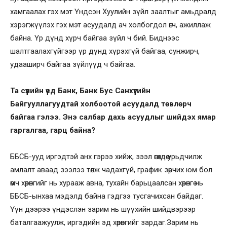
хамгаалах гэх мэт Үндсэн Хуулийн зүйл заалтыг амьдралд
хэрэгжүүлэх гэх мэт асуудалд ач холбогдол өгч, ажиллаж
байна. Үр дүнд хүрч байгаа зүйл ч бий. Биднээс
шалтгаалахгүйгээр үр дүнд хүрэхгүй байгаа, сунжирч,
удааширч байгаа зүйлүүд ч байгаа.
Та сүүлийн үед Банк, Банк Бус Санхүүгийн
Байгууллагуудтай холбоотой асуудалд төвлөрч
байгаа гэлээ. Энэ салбар дахь асуудлыг шийдэх ямар
гаргалгаа, гарц байна?
ББСБ-ууд иргэдтэй анх гэрээ хийж, зээл өгөхдөө урьдчилж
амлалт аваад зээлээ төлж чадахгүй, график зөрчих юм бол
өмч хөрөнгийг нь хурааж авна, тухайн барьцаалсан хөрөнгө нь
ББСБ-ынхаа мэдэлд байна гэдгээ тусгачихсан байдаг.
Үүн дээрээ үндэслэн зарим нь шүүхийн шийдвэрээр
баталгаажуулж, иргэдийн эд хөрөнгийг зардаг.Зарим нь