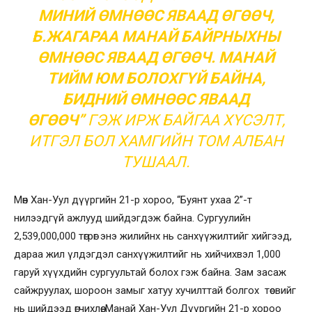
МИНИЙ ӨМНӨӨС ЯВААД ӨГӨӨЧ,
Б.ЖАГАРАА МАНАЙ БАЙРНЫХНЫ
ӨМНӨӨС ЯВААД ӨГӨӨЧ. МАНАЙ
ТИЙМ ЮМ БОЛОХГҮЙ БАЙНА,
БИДНИЙ ӨМНӨӨС ЯВААД
ӨГӨӨЧ”
ГЭЖ ИРЖ БАЙГАА ХҮСЭЛТ,
ИТГЭЛ БОЛ ХАМГИЙН ТОМ АЛБАН
ТУШААЛ.
Мөн Хан-Уул дүүргийн 21-р хороо, “Буянт ухаа 2”-т
нилээдгүй ажлууд шийдэгдэж байна. Сургуулийн
2,539,000,000 төгрөг энэ жилийнх нь санхүүжилтийг хийгээд,
дараа жил үлдэгдэл санхүүжилтийг нь хийчихвэл 1,000
гаруй хүүхдийн сургуультай болох гэж байна. Зам засаж
сайжруулах, шороон замыг хатуу хучилттай болгох төсвийг
нь шийдээд өгчихлөө. Манай Хан-Уул Дүүргийн 21-р хороо