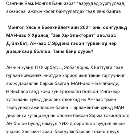
Сангийн Яам, Монгол Банк зэрэг газруудад хүргүүлээд,
эхнээсээ ажлын хэсэг байгуулагдах гээд явж байгаа.
Монгол Улсын Ерөнхийлөгчийн 2021 оны сонгуульд
МАН-аас У.Хүрэлсүх, “Зөв Хүн-Электорат” эвслээс
Д.Энхбат, АН-аас С.Эрдэнэ гэсэн гурван хүн нэр
дэвшихээр боллоо. Таны байр суурь?
АН-ын хувьд П.Очирбат, Ц.Элбэгдорж, Х.Баттулга гээд
гурван Ерөнхийлөгч нийтдээ хориод жил төрийн тэргүүнийг
ээлж дараалан барьж байгаа. МАН-аас Н.Багабанди,
Н.Энхбаяр гээд хоёр хүн Ерөнхийлөгч болсон. Ингэхээр
хугацааны хувьд дийлэнх олонхид нь АН-аас төрийн
тэргүүнээр ажилласан байна. Парламентын хувьд МАН
дийлэнхи хугацаанд нь олонхи байсан.Зарим тохиолдолд
АН болон бусад намууд УИХ-д ойролцоо суудал авсан
учраас Засгийн Газар байгуулж байсан тохиолдлууд