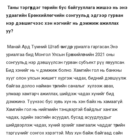
Таны тэргүүлдэг төрийн бус байгууллага жишээ нь энэ
удаагийн Ерөнхийлөгчийн сонгуульд эдгээр гурван
нэр дэвшигчээс хэн нэгнийг нь дэмжиж ажиллах
уу?
Манай Ард Түмний Штаб өчигдөр уриалга гаргасан.Энэ
уриалгаа бид Монгол Улсын Ерөнхийлөгчийн 2021 оны
сонгуульд нэр дэвшүүлсэн гурван субъект рүү явуулсан.
Бид хэнийг нь ч дэмжиж болно. Хамгийн гол нь банкны
хүүг олон улсын жишигт хүргэж чадах, бидний дэвшүүлж
байгаа долоо найман төрлийн саналыг хүлээж авах,
улмаар хамтарч ажиллах, шийдэж чадах хүнийг бид
дэмжинэ. Түүнээс бус хувь хүн нь хэн байх нь хамаагүй.
Хамгийн гол нь нийгмийн тэнцвэртэй байдлыг хангаж
чадах, эдийн засгийн асуудал, бусад асуудлуудыг
шийдвэрлэж чадах, хүний эрхийг хамгаалж чаддаг төрийн
тэргүүнийг сонгох хэрэгтэй. Муу хүн байж байгаад сайн