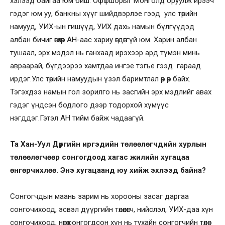
хэлээд байгаа юм биш. Оффшорыг Монголд оруулж ирээч
гэдэг юм уу, банкны хүүг шийдвэрлэе гээд улс төрийн
намууд, УИХ-ын гишүүд, УИХ дахь намын бүлгүүдэд
албан бичиг өгөхөөр АН-аас хариу өгдөггүй юм. Харин албан
тушаал, эрх мэдэл нь ганхаад ирэхээр ард түмэн минь
авраарай, бүгдээрээ хамтдаа ингэе тэгье гээд гараад
ирдэг.Улс төрийн намуудын үзэл баримтлал өөр өөр байх.
Тэгэхдээ намын гол зорилго нь засгийн эрх мэдлийг авах
гэдэг үндсэн бодлого дээр тодорхой хүмүүс
нэгддэг.Гэтэл АН тийм байж чадаагүй.
Та Хан-Уул Дүүргийн иргэдийн төлөөлөгчдийн хурлын
төлөөлөгчөөр сонгогдоод хагас жилийн хугацаа
өнгөрчихлөө. Энэ хугацаанд юу хийж эхлээд байна?
Сонгогчдын маань зарим нь хорооны засаг даргаа
сонгочихоод, эсвэл дүүргийн төлөөлөгч, нийслэл, УИХ-даа хүн
сонгочихоод, нөгөө сонгогдсон хүн нь тухайн сонгогчийн төлөө