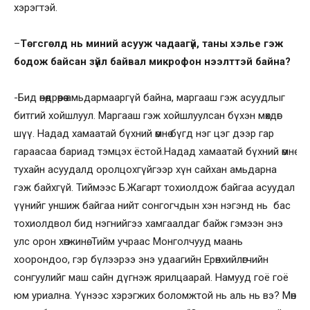
хэрэгтэй.
–
Төгсгөлд нь миний асууж чадаагүй, таны хэлье гэж
бодож байсан зүйл байвал микрофон нээлттэй байна?
-Бид өнөөдрөөрөө амьдармааргүй байна, маргааш гэж асуудлыг
битгий хойшлуул. Маргааш гэж хойшлуулсан бүхэн мөхдөг
шүү. Надад хамаатай бүхний өмнө бүгд нэг цэг дээр гар
гараасаа бариад тэмцэх ёстой.Надад хамаатай бүхний өмнө
тухайн асуудалд оролцохгүйгээр хүн сайхан амьдарна
гэж байхгүй. Тиймээс Б.Жагарт тохиолдож байгаа асуудал
үүнийг уншиж байгаа нийт сонгогчдын хэн нэгэнд нь бас
тохиолдвол бид нэгнийгээ хамгаалдаг байж гэмээн энэ
улс орон хөгжинө. Тийм учраас Монголчууд маань
хоорондоо, гэр бүлээрээ энэ удаагийн Ерөнхийлөгчийн
сонгуулийг маш сайн дүгнэж ярилцаарай. Намууд гоё гоё
юм уриална. Үүнээс хэрэгжих боломжтой нь аль нь вэ? Мөн