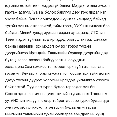
юу хийх ёстойг нь ч мэдэхгүй байна. Мэддэг атлаа хүсэлт
гаргаж өгдөггүй, “За за, болох байлгүй дээ” гэж явдаг нэг
хэсэг байна. Эсвэл сонгогдсон хүндээ хандаад байхад
тухайн хүн нь ажиллахгүй, тийм төлөөлөгч, УИХ-ын гишүүн бас
байдаг. Миний хувьд зургаан сарын хугацаанд ИТХ-ын
Төлөөлөгч гэдэг зүйлийг ард иргэдэд ойлгуулах гэж хичээж
байна.Төлөөлөгчийн эрх мэдэл юу вэ? гэвэл тухайн
дүүргийнхээ Иргэдийн Төлөөлөгчдийн Хурлаар дүүргийн дэд
бүтэц, газар зохион байгуулалтын асуудлыг
хэлэлцэнэ.Хэм хэмжээ тогтоосон эрх зүйн акт гаргана
гэсэн үг. Улмаар уг хэм хэмжээ тогтоосон эрх зүйн актын
дагуу тухайн дүүрэг, хорооны иргэдэд үйлчилгээ үзүүлж
байх ёстой. Түүнээс гурил будаа тараадаг хүн биш.
Сонгогчдын зарим нь гучин жилийн хугацаанд Төлөөлөгч юм
уу, УИХ-ын гишүүн гэхээр тойрог дээрээ гурил будаа өгдөг
хүн гэж ойлгочихож. Гэтэл гурил будаа нь угаасаа
нийгмийн халамжийн тухай хуулиараа амьдрал нь хүнд