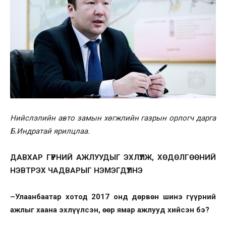
Нийслэлийн авто замын хөгжлийн газрын орлогч дарга
Б.Индратай ярилцлаа.
ДАВХАР ГҮҮРНИЙ АЖЛУУДЫГ ЭХЛҮҮЛЖ, ХӨДӨЛГӨӨНИЙ
НЭВТРЭХ ЧАДВАРЫГ НЭМЭГДҮҮЛНЭ
–
Улаанбаатар хотод 2017 онд дөрвөн шинэ гүүрний
ажлыг хаана эхлүүлсэн, өөр ямар ажлууд хийсэн бэ?