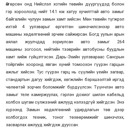
Өнгөрсөн онд Нийслэл хотийн төвийн дүүргүүдэд болон
гэр хороололд нийт 14.1 км хатуу хучилттай авто замыг
байгалийн чулуун замын хамт хийсэн. Мөн төвийн түгжрэл
ихтэй 4 уулзварыг өргөтгөн шинэчилсэнээр авто
машины хөдөлгөөний эрчим сайжирсан. Богд уулын арын
аялал жуулчдад зориулсан авто замыг 264
машины зогсоол, нийтийн тээврийн автобусны буудлын
хамт хийж гүйцэтгэсэн. Дарь-Эхийн уулзвараас Сансрын
тойргийн хооронд явган хүний томоохон гүүрэн гарцын
ажлыг хийсэн. Тус гүүрэн гарц нь сүүлийн үеийн загвар,
стандартын дагуу хийгдэж, хөгжлийн бэрхшээлтэй иргэд
чөлөөтэй зорчих боломжийг бүрдүүлсэн. Түүнчлэн авто
замыг теле камержуулах, гэрлэн дохиог шилэн кабельд
холбох шугам сүлжээний ажлууд нэлээдгүй хийгдсэн. Энэ
хүрээнд Замын хөдөлгөөний удирдлагын төв дээр
холбогдох техник, тоног төхөөрөмжийг шинэчлэх,
засварлах ажлууд хийгдэж дууссан.