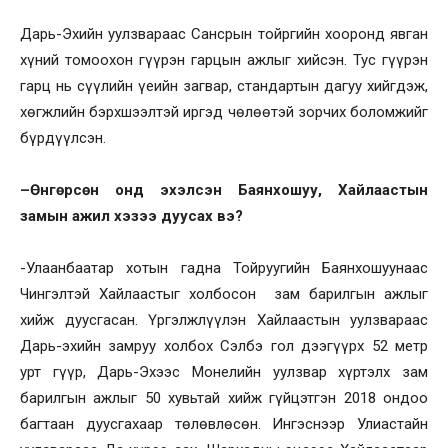
Дарь-Эхийн уулзвараас Сансрын тойргийн хооронд явган
хүний томоохон гүүрэн гарцын ажлыг хийсэн. Тус гүүрэн
гарц нь сүүлийн үеийн загвар, стандартын дагуу хийгдэж,
хөгжлийн бэрхшээлтэй иргэд чөлөөтэй зорчих боломжийг
бүрдүүлсэн.
–
Өнгөрсөн онд эхэлсэн Баянхошуу, Хайлаастын
замын ажил хэзээ дуусах вэ?
-Улаанбаатар хотын гадна Тойруугийн Баянхошуунаас
Чингэлтэй Хайлаастыг холбосон зам барилгын ажлыг
хийж дуусгасан. Үргэлжлүүлэн Хайлаастын уулзвараас
Дарь-эхийн замруу холбох Сэлбэ гол дээгүүрх 52 метр
урт гүүр, Дарь-Эхээс Монелийн уулзвар хүртэлх зам
барилгын ажлыг 50 хувьтай хийж гүйцэтгэн 2018 ондоо
багтаан дуусгахаар төлөвлөсөн. Ингэснээр Улиастайн