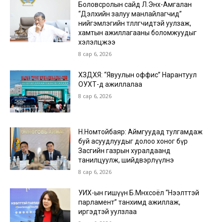
Боловсролын сайд Л.Энх-Амгалан
“Дэлхийн залуу манлайлагчид”
нийгэмлэгийн төлөөлөгчидтэй уулзаж,
хамтын ажиллагааны боломжуудыг
хэлэлцжээ
8 сар 6, 2026
ХЗДХЯ: “Явуулын оффис” Нарантуул
ОУХТ-д ажиллалаа
8 сар 6, 2026
Н.Номтойбаяр: Аймгуудад тулгамдаж
буй асуудлуудыг долоо хоног бүр
Засгийн газрын хуралдаанд
танилцуулж, шийдвэрлүүлнэ
8 сар 6, 2026
УИХ-ын гишүүн Б.Мөнхсоёл “Нээлттэй
парламент” танхимд ажиллаж,
иргэдтэй уулзлаа