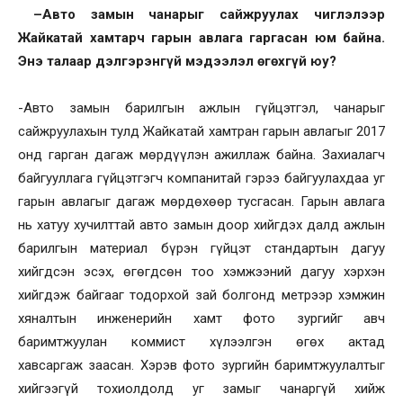
–
Авто замын чанарыг сайжруулах чиглэлээр
Жайкатай хамтарч гарын авлага гаргасан юм байна.
Энэ талаар дэлгэрэнгүй мэдээлэл өгөхгүй юу?
-Авто замын барилгын ажлын гүйцэтгэл, чанарыг
сайжруулахын тулд Жайкатай хамтран гарын авлагыг 2017
онд гарган дагаж мөрдүүлэн ажиллаж байна. Захиалагч
байгууллага гүйцэтгэгч компанитай гэрээ байгуулахдаа уг
гарын авлагыг дагаж мөрдөхөөр тусгасан. Гарын авлага
нь хатуу хучилттай авто замын доор хийгдэх далд ажлын
барилгын материал бүрэн гүйцэт стандартын дагуу
хийгдсэн эсэх, өгөгдсөн тоо хэмжээний дагуу хэрхэн
хийгдэж байгааг тодорхой зай болгонд метрээр хэмжин
хяналтын инженерийн хамт фото зургийг авч
баримтжуулан коммист хүлээлгэн өгөх актад
хавсаргаж заасан. Хэрэв фото зургийн баримтжуулалтыг
хийгээгүй тохиолдолд уг замыг чанаргүй хийж