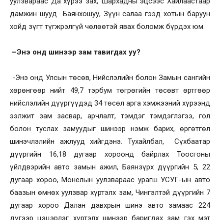
уулзвараас Да хүрээ зах, Шархадны эцсээс Хайлаастаар
дамжин шууд Баянхошуу, Зүүн салаа гээд хотын баруун
хойд зүгт түгжрэлгүй чөлөөтэй явах боломж бүрдэх юм.
–
Энэ онд шинээр зам тавигдах уу?
-Энэ онд Улсын төсөв, Нийслэлийн болон Замын сангийн
хөрөнгөөр нийт 49,7 тэрбум төгрөгийн төсөвт өртгөөр
нийслэлийн дүүргүүдэд 34 төсөл арга хэмжээний хүрээнд
ээлжит зам засвар, арчлалт, тэмдэг тэмдэглэгээ, гол
болон туслах замуудыг шинээр нэмж барих, өргөтгөл
шинэчлэлийн ажлууд хийгдэнэ. Тухайлбал, Сүхбаатар
дүүргийн 16,18 дугаар хороонд байрлах Тоосгоны
үйлдвэрийн авто замын ажил, Баянзүрх дүүргийн 5, 22
дугаар хороо, Монелын уулзвараас урагш УСУГ-ын авто
баазын өмнөх уулзвар хүртэлх зам, Чингэлтэй дүүргийн 7
дугаар хороо Далан давхрын шинэ авто замаас 224
дүгээр цэцэрлэг хүртэлх шинээр баригдах зам гэх мэт