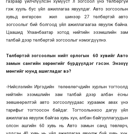
газраар үйлчлүүлсэн хүмүүст л зогсоол үнэ төлбөргүй
гэж хууль бус үйл ажиллагаа явуулдаг. Авто зогсоолын
хувьд өнгөрсөн жил шинээр 27 төлбөртэй авто
зогсоолыг бий болгоод үйл ажиллагаагаа явуулж байна.
Цаашид Улаанбаатар хотод нийтийн эзэмшлийн зам
талбай дээр төлбөртэй зогсоолыг нэмэгдүүлнэ.
Төлбөртэй зогсоолын нийт орлогын 60 хувийг Авто
замын сангийн хөрөнгийг бүрдүүлдэг гэсэн. Энэхүү
мөнгийг юунд ашигладаг вэ?
-Нийслэлийн Иргэдийн төлөөлөгчдийн хурлын тогтоолд
нийтийн эзэмшлийн зам талбай дээр албан ёсны
зөвшөөрөлтэй авто зогсоолуудаас хураамж авах үнэ
тарифыг тогтоосон байдаг. Тогтоолынхоо дагуу үйл
ажиллагаа явуулж байгаа хувь хүн, албан байгууллагуудын
олсон ашгийн 60 хувь нь Авто замын санд төвлөрч,
үлдсэн 40 хувь нь үйл ажиллагаа явуулж буй хувь хүн,