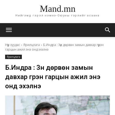
Mand.mn
Нийгэмд гэрэл нэмнэ-Оюуны гэрлийг асаана
Нүүр хуудас
Ярилцлага
Б.Индра : 3үүн дөрвөн замын давхар гүүрэн
гарцын ажил энэ онд эхэлнэ
Ярилцлага
Б.Индра : 3үүн дөрвөн замын
давхар гүүрэн гарцын ажил энэ
онд эхэлнэ