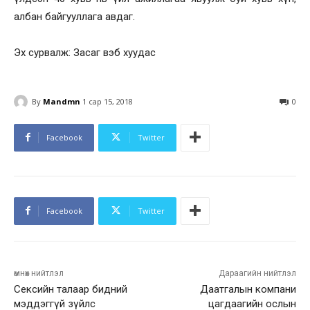
албан байгууллага авдаг.
Эх сурвалж: Засаг вэб хуудас
By
Mandmn
1 сар 15, 2018
0
Facebook
Twitter
Facebook
Twitter
өмнөх нийтлэл
Дараагийн нийтлэл
Сексийн талаар бидний
Даатгалын компани
мэддэггүй зүйлс
цагдаагийн ослын