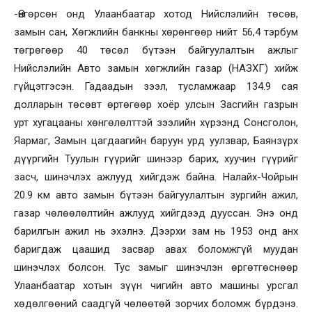
-Өнгөрсөн онд Улаанбаатар хотод Нийслэлийн төсөв,
замын сан, Хөгжлийн банкны хөрөнгөөр нийт 56,4 тэрбум
төгрөгөөр 40 төсөл бүтээн байгуулалтын ажлыг
Нийслэлийн Авто замын хөгжлийн газар (НАЗХГ) хийж
гүйцэтгэсэн. Гадаадын зээл, тусламжаар 134.9 сая
долларын төсөвт өртөгөөр хоёр улсын Засгийн газрын
урт хугацааны хөнгөлөлттэй зээлийн хүрээнд Сонсголон,
Яармаг, Замын цагдаагийн баруун урд уулзвар, Баянзүрх
дүүргийн Туулын гүүрийг шинээр барих, хуучин гүүрийг
засч, шинэчлэх ажлууд хийгдэж байна. Налайх-Чойрын
20.9 км авто замын бүтээн байгуулалтын зургийн ажил,
газар чөлөөлөлтийн ажлууд хийгдээд дууссан. Энэ онд
барилгын ажил нь эхэлнэ. Дээрхи зам нь 1953 онд анх
баригдаж цаашид засвар авах боломжгүй муудан
шинэчлэх болсон. Тус замыг шинэчлэн өргөтгөснөөр
Улаанбаатар хотын зүүн чигийн авто машины урсгал
хөдөлгөөний саадгүй чөлөөтөй зорчих боломж бүрдэнэ.