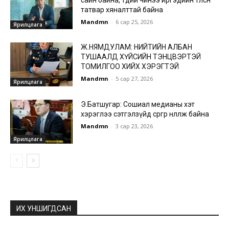
татвар хяналттай байна
Mandmn
-
6 сар 25, 2026
Ярилцлага
Ж.НЯМДУЛАМ: НИЙТИЙН АЛБАН
ТУШААЛД ХҮЙСИЙН ТЭНЦВЭРТЭЙ
ТОМИЛГОО ХИЙХ ХЭРЭГТЭЙ
Mandmn
-
5 сар 27, 2026
Ярилцлага
Э.Батшугар: Сошиал медианы хэт
хэрэглээ сэтгэлзүйд сөргөөр нөлөөлж байна
Mandmn
-
3 сар 23, 2026
Ярилцлага
ИХ УНШИГДСАН