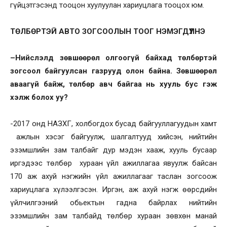
гүйцэтгэсэнд тооцон хуулуулан хариуцлага тооцох юм.
ТӨЛБӨРТЭЙ АВТО ЗОГСООЛЫН ТООГ НЭМЭГДҮҮЛНЭ
–
Нийслэлд зөвшөөрөл олгоогүй байхад төлбөртэй
зогсоол байгуулсан газрууд олон байна. Зөвшөөрөл
аваагүй байж, төлбөр авч байгаа нь хууль бус гэж
хэлж болох уу?
-2017 онд НАЗХГ, холбогдох бусад байгууллагуудын хамт
ажлын хэсэг байгуулж, шалгалтууд хийсэн, нийтийн
эзэмшлийн зам талбайг дур мэдэн хааж, хууль бусаар
иргэдээс төлбөр хураан үйл ажиллагаа явуулж байсан
170 аж ахуй нэгжийн үйл ажиллагааг таслан зогсоож
хариуцлага хүлээлгэсэн. Иргэн, аж ахуй нэгж өөрсдийн
үйлчилгээний обьектын гадна байрлах нийтийн
эзэмшлийн зам талбайд төлбөр хураан зөвхөн манай