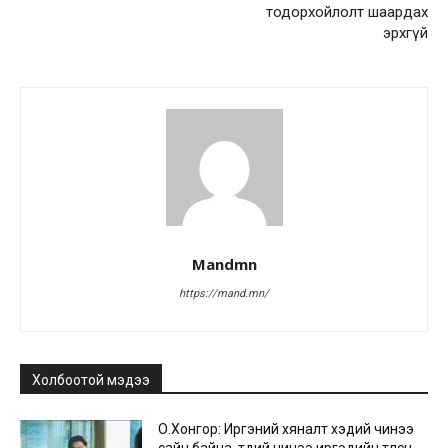
тодорхойлолт шаардах
эрхгүй
Mandmn
https://mand.mn/
Холбоотой мэдээ
О.Хонгор: Иргэний хяналт хэдий чинээ
сайн байна, төдий чинээ иргэдийн төлсөн