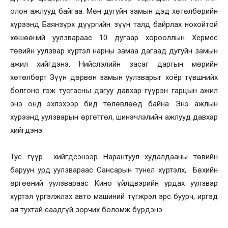
олон ажлууд байгаа. Мөн дугуйн замын дэд хөтөлбөрийн
хүрээнд Баянзүрх дүүргийн зүүн талд байрлах нохойтой
хөшөөний уулзвараас 10 дугаар хорооллын Хермес
төвийн уулзвар хүртэл нарны замаа дагаад дугуйн замын
ажил хийгдэнэ. Нийслэлийн засаг даргын мөрийн
хөтөлбөрт Зүүн дөрвөн замын уулзварыг хоёр түвшнийх
болгоно гэж тусгасны дагуу давхар гүүрэн гарцын ажил
энэ онд эхлэхээр бид төлөвлөөд байна. Энэ ажлын
хүрээнд уулзварын өргөтгөл, шинэчлэлийн ажлууд давхар
хийгдэнэ.
Тус гүүр хийгдсэнээр Нарантуул худалдааны төвийн
баруун урд уулзвараас Сансарын тунел хүртэлх, Бөхийн
өргөөний уулзвараас Кино үйлдвэрийн урдах уулзвар
хүртэл үргэлжлэх авто машиний түгжрэл эрс буурч, иргэд
ая тухтай саадгүй зорчих боломж бүрдэнэ.