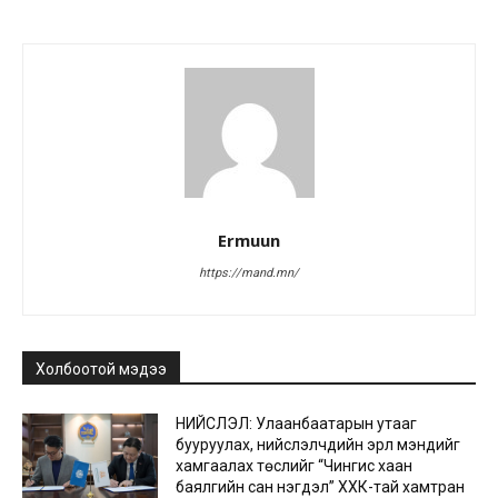
Ermuun
https://mand.mn/
Холбоотой мэдээ
НИЙСЛЭЛ: Улаанбаатарын утааг
бууруулах, нийслэлчүүдийн эрүүл мэндийг
хамгаалах төслийг “Чингис хаан
баялгийн сан нэгдэл” ХХК-тай хамтран