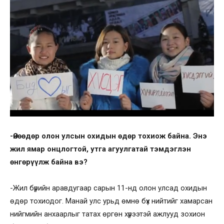
-Өнөөдөр олон улсын охидын өдөр тохиож байна. Энэ
жил ямар онцлогтой, утга агуулгатай тэмдэглэн
өнгөрүүлж байна вэ?
-Жил бүрийн аравдугаар сарын 11-нд олон улсад охидын
өдөр тохиодог. Манай улс урьд өмнө бүх нийтийг хамарсан
нийгмийн анхаарлыг татах өргөн хүрээтэй ажлууд зохион