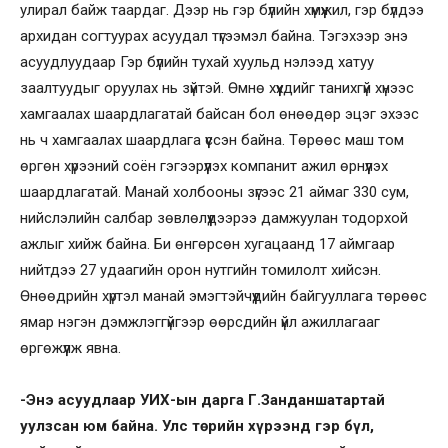
улирал байж таардаг. Дээр нь гэр бүлийн хүмүүжил, гэр бүлдээ
архидан согтуурах асуудал түгээмэл байна. Тэгэхээр энэ
асуудлуудаар Гэр бүлийн тухай хуульд нэлээд хатуу
заалтуудыг оруулах нь зүйтэй. Өмнө хүүхдийг танихгүй хүнээс
хамгаалах шаардлагатай байсан бол өнөөдөр эцэг эхээс
нь ч хамгаалах шаардлага үүссэн байна. Төрөөс маш том
өргөн хүрээний соён гэгээрүүлэх компанит ажил өрнүүлэх
шаардлагатай. Манай холбооны зүгээс 21 аймаг 330 сум,
нийслэлийн салбар зөвлөлүүдээрээ дамжуулан тодорхой
ажлыг хийж байна. Би өнгөрсөн хугацаанд 17 аймгаар
нийтдээ 27 удаагийн орон нутгийн томилолт хийсэн.
Өнөөдрийн хүртэл манай эмэгтэйчүүдийн байгууллага төрөөс
ямар нэгэн дэмжлэггүйгээр өөрсдийн үйл ажиллагааг
өргөжүүлж явна.
-Энэ асуудлаар УИХ-ын дарга Г.Занданшатартай
уулзсан юм байна. Улс төрийн хүрээнд гэр бүл,