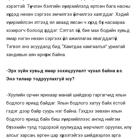
хэрэгтэй. Түүнчлэн бэлгийн хүчирхийлэлд өртсөн бага насны
хүүхдэд нөхөн сэргээх эмчилгээ үйлчилгээ хаягддаг. Хэдий
хүчирхийлсэн этгээд ял аваад явсан ч хүүхэд бүх насаараа
хохирогч болоод үлддэг. Сэтгэл зүй, бие мах бодийн хувьд
ямар нэгэн нөхөн сэргээх үйл ажиллагаа явагддаггүй.
Тэгвэл энэ асуудалд бид “Хамтдаа хамгаалъя” уриатай
хандивын аян өрнүүлж байна.
-Эрх зүйн хувьд ямар зохицуулалт чухал байна вэ.
Энэ талаар тодруулахгүй юу?
-Хуулийн орчин ярихаар манай шийдвэр гаргагчид ялын
бодлого яриад байдаг. Ялын бодлого хатуу байх ёстой
гэдэг дээр байр суурь нэг байна. Гэхдээ зөвхөн ялын
бодлого яриад байх биш хүчирхийллээс ангид нийгэм
бүтээхийн тулд тодорхой хуулиудад өөрчлөлт оруулах, илүү
алсыг харсан, өргөн цар хүрээтэйгээ шийдвэрлэх арга