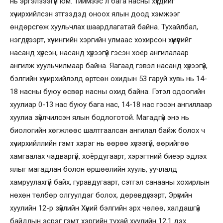
нь эргэлзээгүй юм. Тиймээс л бага насны хүүхдийг
хүчирхийлсэн этгээдэд оноох ялын доод хэмжээг
өндөрсгөж хуульчлах шаардлагатай байна. Тухайлбал,
нэгдүгээрт, хүчингийн хэргийн улмаас хохирсон хүмүүсийг
насанд хүрсэн, насанд хүрээгүй гэсэн хоёр ангилалаар
ангилж хуульчилмаар байна. Яагаад гэвэл насанд хүрээгүй,
бэлгийн хүчирхийлэлд өртсөн охидын 53 гаруй хувь нь 14-
18 насны буюу өсвөр насны охид байна. Гэтэл одоогийн
хуулиар 0-13 нас буюу бага нас, 14-18 нас гэсэн ангиллаар
хуулиа зүйлчилсэн ялын бодлоготой. Магадгүй энэ нь
биологийн хөгжлөөс шалтгаалсан ангилал байж болох ч
хүчирхийллийн гэмт хэрэг нь өөрөө хүсээгүй, өөрийгөө
хамгаалах чадваргүй, хоёрдугаарт, хэрэгтний биеэр эдлэх
ялыг магадлан болон өршөөлийн хууль, уучлалд
хамруулахгүй байх, гуравдугаарт, сэтгэл санааны хохирлын
нөхөн төлбөр олгуулдаг болох, дөрөвдүгээрт, Эрүүгийн
хуулийн 12-р зүйлийн Хүний бэлгийн эрх чөлөө, халдашгүй
байдлын эсрэг гэмт хэргийн тухай хуулийн 12,1 дэх