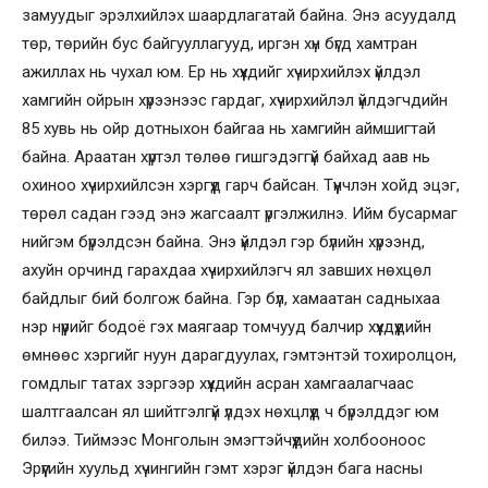
замуудыг эрэлхийлэх шаардлагатай байна. Энэ асуудалд
төр, төрийн бус байгууллагууд, иргэн хүн бүгд хамтран
ажиллах нь чухал юм. Ер нь хүүхдийг хүчирхийлэх үйлдэл
хамгийн ойрын хүрээнээс гардаг, хүчирхийлэл үйлдэгчдийн
85 хувь нь ойр дотныхон байгаа нь хамгийн аймшигтай
байна. Араатан хүртэл төлөө гишгэдэггүй байхад аав нь
охиноо хүчирхийлсэн хэргүүд гарч байсан. Түүнчлэн хойд эцэг,
төрөл садан гээд энэ жагсаалт үргэлжилнэ. Ийм бусармаг
нийгэм бүрэлдсэн байна. Энэ үйлдэл гэр бүлийн хүрээнд,
ахуйн орчинд гарахдаа хүчирхийлэгч ял завших нөхцөл
байдлыг бий болгож байна. Гэр бүл, хамаатан садныхаа
нэр нүүрийг бодоё гэх маягаар томчууд балчир хүүхдүүдийн
өмнөөс хэргийг нуун дарагдуулах, гэмтэнтэй тохиролцон,
гомдлыг татах зэргээр хүүхдийн асран хамгаалагчаас
шалтгаалсан ял шийтгэлгүй үлдэх нөхцлүүд ч бүрэлддэг юм
билээ. Тиймээс Монголын эмэгтэйчүүдийн холбооноос
Эрүүгийн хуульд хүчингийн гэмт хэрэг үйлдэн бага насны