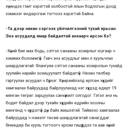
хүчиндэх гэмт хэрэгтэй холбоотой ялын бодлогын доод
хэмжээг өндөрсгөж тогтоох хэрэгтэй байна.
-Та дээр нөхөн сэргээх үйлчилгээний тухай ярьсан.
Энэ асуудалд ямар байдалтай анхаарч ирсэн бэ?
-Хүний бие мах бодь, сэтгэл санааны хохирлыг юугаар ч
хэмжих боломжгүй. Гэвч энэ асуудлыг мөн л хуульчлах
шаардлагатай. Ялангуяа сэтгэл санааны хохиролын тухайд
хуулийн нарийн зохицуулалт байдаггүй. Нөхөн төлбөр
гаргуулах асуудал ч бүрхэг. Хүчирхийлэлд өртсөн хүүхдийг
хамгаалах байруудад байрлуулахад нэг хүүхдэд өдөрт 19
мянган төгрөг зарцуулах санхүүжилт олгодог. Гэтэл энэ нь
бодит байдал дээр тухайн хүүхдийн өдрийн хоолны
мөнгөнд ч хүрдэггүй дүн байх жишээтэй. Тиймээс хамгаалах
байруудад ч нэмэлт төсөв шаардлагатай санагддаг.
Өнөөдөр би хууль тогтоогч эрхэм гишүүддээ та аав хүний