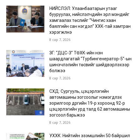
НИЙСЛЭЛ: Улаанбаатарын утааг
бууруулах, нийслэлчүүдийн эрүүл мэндийг
хамгаалах төслийг “Чингис хаан
баялгийн сан нэгдэл” ХХК-тай хамтран
хэрэгжүүлнэ
8 сар 7, 2026
ЗГ: “ДЦС-3” ТӨХК-ийн нэн
шаардлагатай “Турбингенератор-5”-ын
шинэчлэлийн төсвийг шийдвэрлэхээр
болжээ
8 сар 7, 2026
СХД: Сургууль, цэцэрлэгийн
автомашины зогсоолыг нэмэгдүүлэх
зорилгоор дүүргийн 19-р хороонд 92-р
цэцэрлэгийн урд талд 62 автомашины
зогсоол барьжээ
8 сар 7, 2026
УХХК: Нийтийн эзэмшлийн 50 байршил