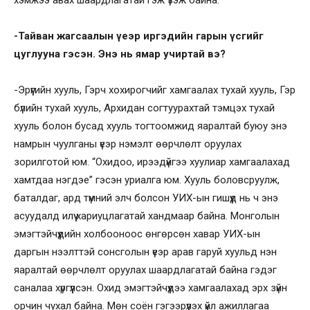
хэмжээ авах шаардлагатай гэж үзэж байна.
-Тайван жагсаалын үеэр иргэдийн гарын үсгийг
цуглууна гэсэн. Энэ нь ямар учиртай вэ?
-Эрүүгийн хууль, Гэрч хохирогчийг хамгаалах тухай хууль, Гэр
бүлийн тухай хууль, Архидан согтуурахтай тэмцэх тухай
хууль болон бусад хууль тогтоомжид яаралтай буюу энэ
намрын чуулганы үеэр нэмэлт өөрчлөлт оруулах
зорилготой юм. “Охидоо, ирээдүйгээ хуулиар хамгаалахад
хамтдаа нэгдэе” гэсэн уриалга юм. Хууль боловсруулж,
баталдаг, ард түмний элч болсон УИХ-ын гишүүд нь ч энэ
асуудалд илүү хариуцлагатай хандмаар байна. Монголын
эмэгтэйчүүдийн холбооноос өнгөрсөн хавар УИХ-ын
даргын нээлттэй сонсголын үеэр арав гаруй хуульд нэн
яаралтай өөрчлөлт оруулах шаардлагатай байна гэдэг
саналаа хүргүүлсэн. Охид эмэгтэйчүүдээ хамгаалахад эрх зүйн
орчин чухал байна. Мөн соён гэгээрүүлэх үйл ажиллагаа