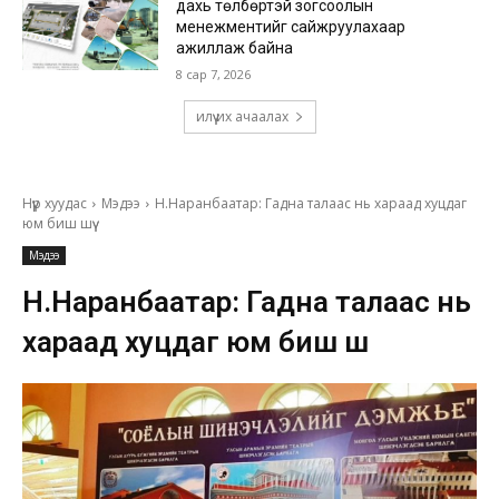
дахь төлбөртэй зогсоолын
менежментийг сайжруулахаар
ажиллаж байна
8 сар 7, 2026
илүү их ачаалах