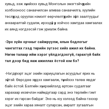
хувьд, ээж хүнийхээ хувьд Монголын эмэгтэйчүүдийн
холбооноос санаачилсан аливаа санаачилга, хуулийн
төслүүдэд оруулах нэмэлт өөрчлөлтүүдийн зүйл заалтуудыг
анхааралтай судалж, ирээдүй үр хойчоо хамтдаа хамгаалах
их аянд нэгдээсэй гэж уриалж байна.
-Эрх зүйн орчныг сайжруулж, ялын бодлогыг
чангатгах гээд төрийн зүгээс хийх ажил их байна.
Нөгөө талаар ийм хэрэг үйлдэгдэхгүй, гарахгүй байх
тал дээр бид яаж ажиллах ёстой юм бэ?
-Нэгдүгээрт эцэг эхийн хариуцлагын асуудлыг ярих нь
зүйтэй. Өөрсдөө хүүхдээ хамгаалж, түүнийхээ төлөө явдаг
байх ёстой. Бэлгийн хүчирхийлэлд өртсөн судалгааг
харахаар ихэвчлэн наймдугаар сард энэ төрлийн гэмт
хэрэг их гарсан байдаг. Энэ нь юу хэлээд байна гэхээр
эцэг эхийн хараа хяналт суларсан, амралт зугаалгын