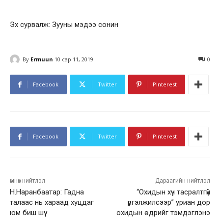
Эх сурвалж: Зууны мэдээ сонин
By
Ermuun
10 сар 11, 2019
0
Facebook
Twitter
Pinterest
Facebook
Twitter
Pinterest
өмнөх нийтлэл
Дараагийн нийтлэл
Н.Наранбаатар: Гадна
“Охидын хүч тасралтгүй
талаас нь хараад хуцдаг
үргэлжилсээр” уриан дор
юм биш шүү
охидын өдрийг тэмдэглэнэ