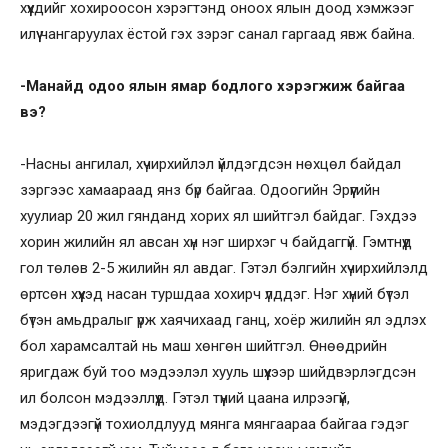
хүүхдийг хохироосон хэрэгтэнд оноох ялын доод хэмжээг
илүү чангаруулах ёстой гэх зэрэг санал гаргаад явж байна.
-Манайд одоо ялын ямар бодлого хэрэгжиж байгаа
вэ?
-Насны ангилал, хүчирхийлэл үйлдэгдсэн нөхцөл байдал
зэргээс хамаараад янз бүр байгаа. Одоогийн Эрүүгийн
хуулиар 20 жил гянданд хорих ял шийтгэл байдаг. Гэхдээ
хорин жилийн ял авсан хүн нэг ширхэг ч байдаггүй. Гэмтнүүд
гол төлөв 2-5 жилийн ял авдаг. Гэтэл бэлгийн хүчирхийлэлд
өртсөн хүүхэд насан туршдаа хохирч үлддэг. Нэг хүний бүтэл
бүтэн амьдралыг үрж хаячихаад ганц, хоёр жилийн ял эдлэх
бол харамсалтай нь маш хөнгөн шийтгэл. Өнөөдрийн
яригдаж буй тоо мэдээлэл хууль шүүхээр шийдвэрлэгдсэн
ил болсон мэдээллүүд. Гэтэл түүний цаана илрээгүй,
мэдэгдээгүй тохиолдлууд мянга мянгаараа байгаа гэдэг