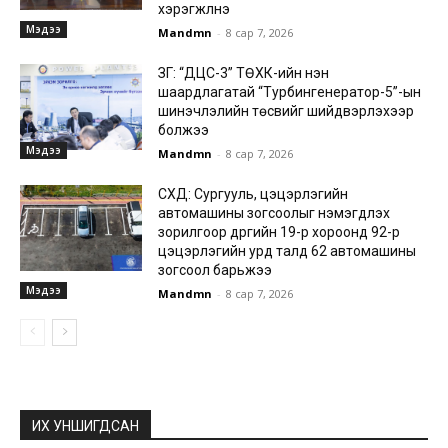
хэрэгжүүлнэ
Мэдээ
Mandmn
-
8 сар 7, 2026
ЗГ: “ДЦС-3” ТӨХК-ийн нэн
шаардлагатай “Турбингенератор-5”-ын
шинэчлэлийн төсвийг шийдвэрлэхээр
болжээ
Мэдээ
Mandmn
-
8 сар 7, 2026
СХД: Сургууль, цэцэрлэгийн
автомашины зогсоолыг нэмэгдүүлэх
зорилгоор дүүргийн 19-р хороонд 92-р
цэцэрлэгийн урд талд 62 автомашины
зогсоол барьжээ
Мэдээ
Mandmn
-
8 сар 7, 2026
ИХ УНШИГДСАН