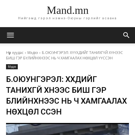
Mand.mn
Нийгэмд гэрэл нэмнэ-Оюуны гэрлийг асаана
Нүүр хуудас
Мэдээ
Б.ОЮУНГЭРЭЛ: ХҮҮХДИЙГ ТАНИХГҮЙ ХҮНЭЭС
БИШ ГЭР БҮЛИЙНХНЭЭС НЬ Ч ХАМГААЛАХ НӨХЦӨЛ ҮҮССЭН
Мэдээ
Б.ОЮУНГЭРЭЛ: ХҮҮХДИЙГ
ТАНИХГҮЙ ХҮНЭЭС БИШ ГЭР
БҮЛИЙНХНЭЭС НЬ Ч ХАМГААЛАХ
НӨХЦӨЛ ҮҮССЭН