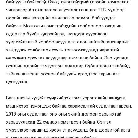
байгуулж байгаагүй. Охид, эмэгтэйчүүдийн эрхийг хамгаалах
чиглэлээр үйл ажиллагаа явуулдаг ганц нэг ТББ-ууд өөр
өөрийн хэмжээнд үйл ажиллагаа зохион байгуулдаг
байсан. Монголын эмэгтэйчүүдийн холбооноос охидын
өдөр гэр бүлийн хүчирхийлэл, жендерт суурилсан
хүчирхийлэлтэй холбоо асуудалд олон нийтийн анхаарлыг
хандуулж холбогдох хууль тогтоомжуудад яаралтай
өөрчлөлт оруулах асуудлаар ажиллаж байна. Энэ хүрээнд
охидын өдрийг тэмдэглэн, өнөөдөр Сүхбаатарын талбайд
тайван жагсаал зохион байгуулж иргэдээс гарын үсэг
цуглуулна.
Бага насны хүүхдийг хүчирхийлэх гэмт хэрэг сүүлийн жилүүдэд
маш ихээр нэмэгдэж байгаа харамсалтай судалгаа гарсан.
2018 оны судалгааг энэ оны эхний долоон сарынхтай
харьцуулахад 22 хувиар нэмэгдсэн байна. Сэтгэл
эмзэглүүлэх төвшинд хүрсэн уг асуудалд бид дорвитой арга