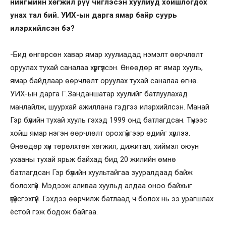
нийгмийн хөгжил рүү чиглэсэн хуулиуд хойшлогдох
унах тал бий. УИХ-ын дарга ямар байр суурь
илэрхийлсэн бэ?
-Бид өнгөрсөн хавар ямар хуулиадад нэмэлт өөрчлөлт
оруулах тухай саналаа хүргүүлсэн. Өнөөдөр яг ямар хууль,
ямар байдлаар өөрчлөлт оруулах тухай саналаа өгнө.
УИХ-ын дарга Г.Занданшатар хуулийг батлуулахад
манлайлж, шуурхай ажиллана гэдгээ илэрхийлсэн. Манай
Гэр бүлийн тухай хууль гэхэд 1999 онд батлагдсан. Түүнээс
хойш ямар нэгэн өөрчлөлт орохгүйгээр өдийг хүрлээ.
Өнөөдөр хүн төрөлхтөн хөгжил, дижитал, хиймэл оюун
ухааны тухай ярьж байхад бид 20 жилийн өмнө
батлагдсан Гэр бүлийн хуультайгаа зууралдаад байж
болохгүй. Мэдээж аливаа хуульд алдаа оноо байхыг
үгүйсгэхгүй. Гэхдээ өөрчилж батлаад ч болох нь ээ урагшлах
ёстой гэж бодож байгаа.