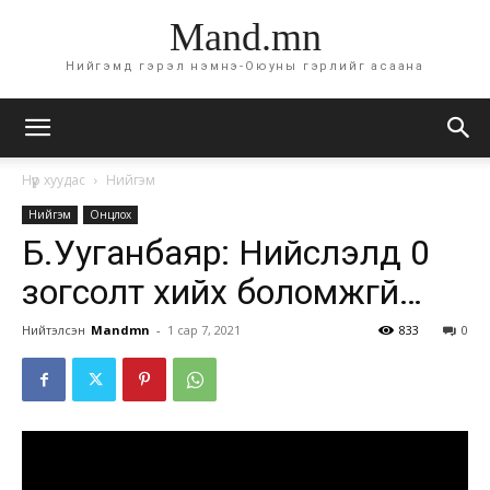
Mand.mn
Нийгэмд гэрэл нэмнэ-Оюуны гэрлийг асаана
Нүүр хуудас
Нийгэм
Нийгэм
Онцлох
Б.Ууганбаяр: Нийслэлд 0
зогсолт хийх боломжгүй…
Нийтэлсэн
Mandmn
-
1 сар 7, 2021
833
0