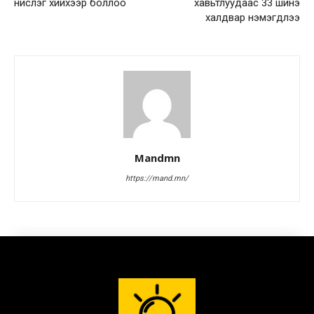
нислэг хийхээр боллоо
хавьтлуудаас 33 шинэ
халдвар нэмэгдлээ
Mandmn
https://mand.mn/