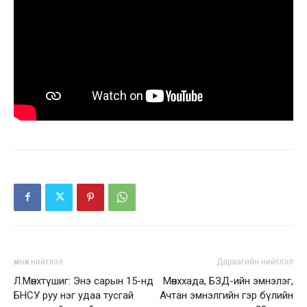
өмнөх нийтлэл
Дараагийн нийтлэл
Л.Мөнхтүшиг: Энэ сарын 15-нд
Мөнххада, БЗД-ийн эмнэлэг,
БНСУ руу нэг удаа тусгай
Ачтан эмнэлгийн гэр бүлийн