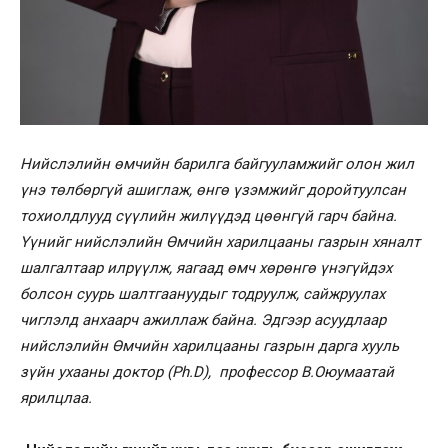
Нийслэлийн өмчийн барилга байгууламжийг олон жил
үнэ төлбөргүй ашиглаж, өнгө үзэмжийг доройтуулсан
тохиолдлууд сүүлийн жилүүдэд цөөнгүй гарч байна.
Үүнийг нийслэлийн Өмчийн харилцааны газрын хяналт
шалгалтаар илрүүлж, яагаад өмч хөрөнгө үнэгүйдэх
болсон суурь шалтгаануудыг тодруулж, сайжруулах
чиглэлд анхаарч ажиллаж байна. Эдгээр асуудлаар
нийслэлийн Өмчийн харилцааны газрын дарга хууль
зүйн ухааны доктор (Ph.D), профессор В.Оюумаатай
ярилцлаа.