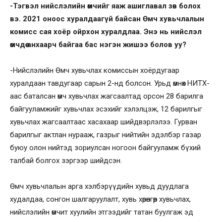
-Тэгвэл нийслэлийн өмчийг яаж ашиглавал зөв болох
вэ. 2021 оноос хуралдаагүй байсан Өмч хувьчлалын
комисс сая хоёр ойрхон хуралдлаа. Энэ нь нийслэл
өмчдөө анхаарч байгаа бас нэгэн жишээ болов уу?
-Нийслэлийн Өмч хувьчлах комиссын хоёрдугаар
хуралдаан тавдугаар сарын 2-нд болсон. Урьд өмнөх НИТХ-
аас баталсан өмч хувьчлах жагсаалтад орсон 28 барилга
байгууламжийг хувьчлах эсэхийг хэлэлцэж, 12 барилгыг
хувьчлах жагсаалтаас хасахаар шийдвэрлэлээ. Гурван
барилгыг актлан нурааж, газрыг нийтийн эдэлбэр газар
буюу олон нийтэд зориулсан ногоон байгууламж бүхий
талбай болгох зэргээр шийдсэн.
Өмч хувьчлалын арга хэлбэрүүдийн хувьд дуудлага
худалдаа, сонгон шалгаруулалт, хувь хөрөнгөөр хувьчлах,
нийслэлийн өмчит хуулийн этгээдийг татан буулгаж эд