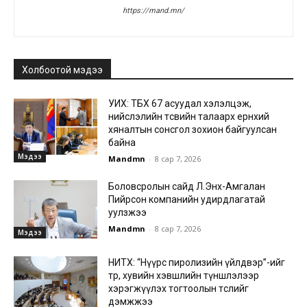
https://mand.mn/
Холбоотой мэдээ
УИХ: ТБХ 67 асуудал хэлэлцэж,
нийслэлийн төсвийн талаарх ерөнхий
хяналтын сонсгол зохион байгуулсан
байна
Мэдээ
Mandmn
-
8 сар 7, 2026
Боловсролын сайд Л.Энх-Амгалан
Пийрсон компанийн удирдлагатай
уулзжээ
Mandmn
-
8 сар 7, 2026
Мэдээ
НИТХ: “Нүүрс пиролизийн үйлдвэр”-ийг
төр, хувийн хэвшлийн түншлэлээр
хэрэгжүүлэх тогтоолын төслийг
дэмжжээ