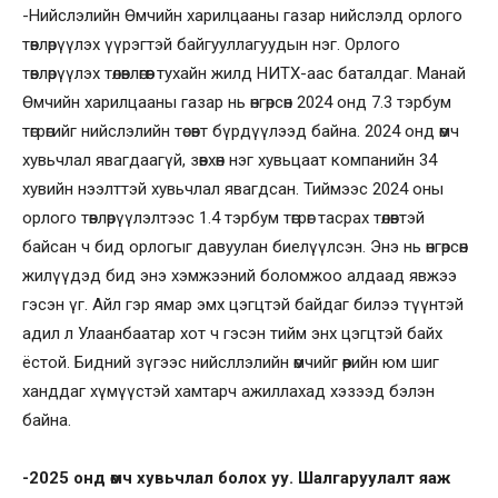
-Нийслэлийн Өмчийн харилцааны газар нийслэлд орлого
төвлөрүүлэх үүрэгтэй байгууллагуудын нэг. Орлого
төвлөрүүлэх төлөвлөгөөг тухайн жилд НИТХ-аас баталдаг. Манай
Өмчийн харилцааны газар нь өнгөрсөн 2024 онд 7.3 тэрбум
төгрөгийг нийслэлийн төсөвт бүрдүүлээд байна. 2024 онд өмч
хувьчлал явагдаагүй, зөвхөн нэг хувьцаат компанийн 34
хувийн нээлттэй хувьчлал явагдсан. Тиймээс 2024 оны
орлого төвлөрүүлэлтээс 1.4 тэрбум төгрөг тасрах төлөвтэй
байсан ч бид орлогыг давуулан биелүүлсэн. Энэ нь өнгөрсөн
жилүүдэд бид энэ хэмжээний боломжоо алдаад явжээ
гэсэн үг. Айл гэр ямар эмх цэгцтэй байдаг билээ түүнтэй
адил л Улаанбаатар хот ч гэсэн тийм энх цэгцтэй байх
ёстой. Бидний зүгээс нийсллэлийн өмчийг өөрийн юм шиг
ханддаг хүмүүстэй хамтарч ажиллахад хэзээд бэлэн
байна.
-2025 онд өмч хувьчлал болох уу. Шалгаруулалт яаж