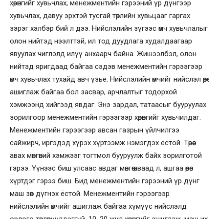
хөрөнгийг хувьчлах, менежментийн гэрээний үр дүнгээр
хувьчлах, давуу эрхтэй тусгай төрлийн хувьцааг гаргах
зэрэг хэлбэр бий л дээ. Нийслэлийн зүгээс өмч хувьчлалыг
олон нийтэд нээлттэй, ил тод дуудлага худалдаагаар
явуулах чиглэлд илүү анхаарч байна. Жишээлбэл, олон
нийтэд яригдаад байгаа сэдэв менежментийн гэрээгээр
өмч хувьчлах тухайд авч үзье. Нийслэлийн өмчийг нийслэл өөрөө
ашиглаж байгаа бол засвар, арчлалтыг тодорхой
хэмжээнд хийгээд явдаг. Энэ зардал, татаасыг бууруулах
зорилгоор менежментийн гэрээгээр хөрөнгийг хувьчилдаг.
Менежментийн гэрээгээр авсан газрын үйлчилгээ
сайжирч, иргэдэд хүрэх хүртээмж нэмэгдэх ёстой. Төрөөс
авах мөнгөний хэмжээг тогтмол бууруулж байх зорилготой
гэрээ. Үүнээс биш улсаас авдаг мөнгөө аваад л, ашгаа өөрөө
хүртдэг гэрээ биш. Бид менежментийн гэрээний үр дүнг
маш зөв дүгнэх ёстой. Менежментийн гэрээгээр
нийслэлийн өмчийг ашиглаж байгаа хүмүүс нийслэлд
орлого төвлөрүүлдэггүй. 10, 20 жил хөрөнгийг ашиглаж, маш их