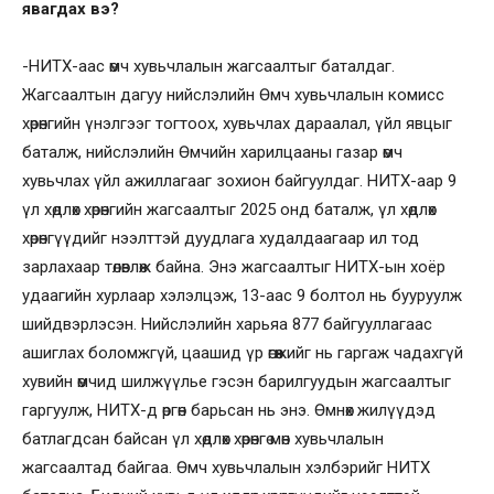
явагдах вэ?
-НИТХ-аас өмч хувьчлалын жагсаалтыг баталдаг.
Жагсаалтын дагуу нийслэлийн Өмч хувьчлалын комисс
хөрөнгийн үнэлгээг тогтоох, хувьчлах дараалал, үйл явцыг
баталж, нийслэлийн Өмчийн харилцааны газар өмч
хувьчлах үйл ажиллагааг зохион байгуулдаг. НИТХ-аар 9
үл хөдлөх хөрөнгийн жагсаалтыг 2025 онд баталж, үл хөдлөх
хөрөнгүүдийг нээлттэй дуудлага худалдаагаар ил тод
зарлахаар төлөвлөж байна. Энэ жагсаалтыг НИТХ-ын хоёр
удаагийн хурлаар хэлэлцэж, 13-аас 9 болтол нь бууруулж
шийдвэрлэсэн. Нийслэлийн харьяа 877 байгууллагаас
ашиглах боломжгүй, цаашид үр өгөөжийг нь гаргаж чадахгүй
хувийн өмчид шилжүүлье гэсэн барилгуудын жагсаалтыг
гаргуулж, НИТХ-д өргөн барьсан нь энэ. Өмнөх жилүүдэд
батлагдсан байсан үл хөдлөх хөрөнгө мөн хувьчлалын
жагсаалтад байгаа. Өмч хувьчлалын хэлбэрийг НИТХ