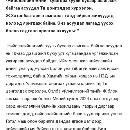
-Нийслэлийн өмчийг хувьдаа хууль бусаар ашиглаж
байгаа асуудал Төв цэнгэлдэх хүрээлэн,
Ж.Хатанбаатарын эмнэлэг гээд ойрын жилүүдэд
нэлээд яригдаж байна. Энэ асуудал яагаад үүсэх
болов гэдгээс яриагаа эхлүүлье?
-Нийслэлийн өмчийг хууль бусаар ашиглаж байгаа асуудал
нь 10-аас дээш жил буюу урт хугацаандаа үргэлжилсэн
ужгирсан асуудал байдаг. Ийм олон жил нийслэлийн
өмчийг үнэгүйдүүлсэн болон үнэ төлбөргүй ашиглаж ирсэн
тохиолдлууд байна. Хамгийн ойрын жишээ нь НЗД-ын
дэргэдэх Уламжлалт анагаах ухааны клиник төв, Төв
цэнгэлдэх хүрээлэн, Сэлбэ үйлчилгээний төвийн Ж блок
гэх мэт нэрлэж болно. Миний хувьд 2024 оны нэгдүгээр
сард нийслэлийн Өмчийн харилцааны газрын даргаар
томилогдоод, нийслэлийн өмчийн барилгуудаар явж үзсэн.
Гэтэл маш олон барилга дандаа өнгөрсөн цаг дээр,
нийслэлийн өмч байсан л гэж яригдаж байсан. Бид