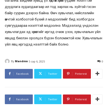
батална. Бидний хувьд үл хөдлөх хөрөнгүүдийг нээлттэй
дуудлага худалдаагаар ил тод зарлах нь зүйтэй гэсэн
байр суурин дээрээ байна. Өмч хувьчлал, нийслэлийн
өмчтэй холбоотой бүхий л мэдээллийг бид холбогдох
сувгуудаараа нээлттэй мэдээлнэ. Мэдээлэлд үндэслэн
хувьчлагдах эд хөрөнгийг иргэд очиж үзэх, хувьчлалын үйл
явцад биелэн оролцох бүрэн боломжтой юм. Хувьчлалын
үйл явц иргэдэд нээлттэй байх болно.
By
Mandmn
5 сар 6, 2025
0
Facebook
Twitter
Pinterest
Facebook
Twitter
Pinterest