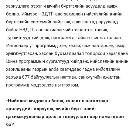
хариуцлага зэрэг ч өмчийн бүртгэлийн асуудалд нөлөөлж
болно. Иймээс НЗДТГ-аас захиалан нийслэлийн өмчийн
бүртгэлийн системийг хийлгэж, ашиглалтад оруулаад
байна.НЗДТГ-аас захиалагчийн хяналтыг тавьж,
туршилтууд хийгдэж, программд тайлан шивж эхэлсэн.
Ингэснээр уг программд хэн, хэзээ, яаж нэвтэрсэн, ямар
хөрөнгө бүртгэсэн, хассан бүх мэдээлэл тодорхой харагдана.
Шинэ программын сургалтууд хийгдэж, нийслэлийн өмчийн
харилцааны газрын алба хаагчдаас гадна нийслэлийн
харъяа 877 байгууллагын нягтлан, санхүүгийн ажилтан
программд мэдээллээ нэгтгэх юм.
-Нийслэл өмчдөө эзэн болж, хяналт шалгалтаар
зөрчлүүдийг илрүүлж, өмчийн бүртгэлийг
цахимжуулснаар орлого төвлөрүүлэлт хэр нэмэгдсэн
бэ?