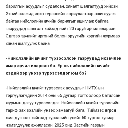
барилгын асуудлыг судалсан, хяналт шалгалтууд хийсэн.
Эхний ээлжид зөвхөн түрээсийн зориулалтаар ашиглуулж
байгаа нийслэлийн өмчийн барилгыг ашиглаж байгаа
газруудад шалгалт хийхэд нийт 20 гаруй зөрчил илэрсэн.
Эдгээр зөрчлийг иргэний болон эрүүгийн хэргийн журмаар
хянан шалгуулж байна.
-Нийслэлийн өмчийг түрээсэлсэн газруудад ихэвчлэн
ямар зөрчил илэрсэн бэ. Ер нь нийслэлийн өмчийг
хэдий хэр үнээр түрээсэлдэг юм бэ?
-Нийслэлийн өмчийг түрээслэх асуудлыг НИТХ-ын
тэргүүлэгчдийн 2014 оны 65 дугаар тогтоолоор баталсан
журмын дагуу түрээсэлдэг. Нийслэлийн өмчийн түрээсийн
тариф зах зээлийн үнээс хамаагүй бага. Тиймээс өнгөрсөн
жил дүгнэлт хийгээд түрээсийн үнийг 50 хүртэл хувиар
нэмэгдүүлж ажилласан. 2025 онд Засгийн газрын