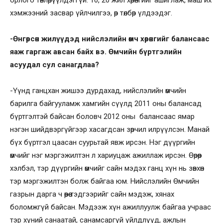
хэмжээний засвар үйлчилгээ, өр төлбөр үлдээдэг.
-Өнгөрсөн жилүүдэд нийслэлийн өмч хөрөнгийг балансаас
яаж гаргаж авсан байх вэ. Өмчийн бүртгэлийн
асуудал сул санагдлаа?
-Үүнд ганцхан жишээ дурдахад, нийслэлийн өмчийн
барилга байгууламж хамгийн сүүлд 2011 оны балансад
бүртгэлтэй байсан боловч 2012 оны балансаас ямар
нэгэн шийдвэргүйгээр хасагдсан зөрчил илрүүлсэн. Манай
бүх бүртгэл цаасан суурьтай явж ирсэн. Нэг дүүргийн
өмчийг нэг мэргэжилтэн л хариуцаж ажиллаж ирсэн. Өөрөөр
хэлбэл, тэр дүүргийн өмчийг сайн мэдэх ганц хүн нь зөвхөн
тэр мэргэжилтэн болж байгаа юм. Нийслэлийн Өмчийн
газрын дарга ч өөрөө тэдгээрийг сайн мэдэж, хянах
боломжгүй байсан. Мэдээж хүн ажиллуулж байгаа учраас
тэр хүний санаатай, санамсаргүй үйлдлүүд, ажлын