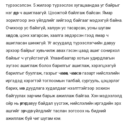
түрээсэлсэн. 5 жилээр түрээслэх хугацаандаа уг байрыг
нэг өдөр ч ашиглаагүй. Цоожтой байлгаж байсан. Ямар
зорилгоор энэ үйлдлийг хийгээд байгааг мэдэхгүй байна.
Очихоор ус байхгүй, халуун ус тасарсан, усны шугам
хөлдсөн, цонх хагарсан, хаалга эвдэрсэн гээд ямар ч
ашигласан шинжгүй. Уг асуудалд түрээслэгчийн давуу
эрхээр байрыг хувьчилж авах гэсэн цаад ашиг сонирхол
байхыг ч үгүйсгэхгүй. Улаанбаатар хотын удирдлагын
зүгээс ашиглаж болох барилгыг ашиглаж, хэрэгцээгүй
барилгыг буулгаж, газрыг чөлөөлөх, чөлөөлсөн газарт нийслэлийн
иргэдэд хэрэгтэй тоглоомын талбай, сургууль, цэцэрлэг
барих, мөн дуудлага худалдааг нээлттэйгээр зохион
байгуулах зарчим барьж ажиллаж байгаа. Хэн мэдээлэлд
ойр нь өөртөө давуу байдал үүсгэж, нийслэлийн иргэдийн эрх
ашгийг зөрчдөг үйлдлийг таслан зогсоох нь бидний
ажиллаж буй чиг шугам юм.