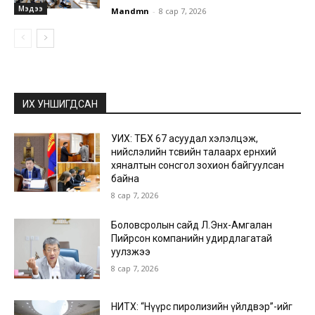
Мэдээ
Mandmn
-
8 сар 7, 2026
ИХ УНШИГДСАН
УИХ: ТБХ 67 асуудал хэлэлцэж,
нийслэлийн төсвийн талаарх ерөнхий
хяналтын сонсгол зохион байгуулсан
байна
8 сар 7, 2026
Боловсролын сайд Л.Энх-Амгалан
Пийрсон компанийн удирдлагатай
уулзжээ
8 сар 7, 2026
НИТХ: “Нүүрс пиролизийн үйлдвэр”-ийг