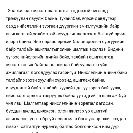
-Энэ жилээс хяналт шалгалтыг тодорхой чиглэлд
төрөлжүүлэн явуулж байна. Тухайлбал, өнгөрсөн дөрөвдүгээр
сард нийслэлийн зургаан дүүргийн эмнэлгүүдийн байр
ашиглалттай холбоотой асуудлыг шалгахад багагүй зөрчил
илэрч байна. Энэ сараас ерөнхий боловсролын сургуулийн
байр талбайн ашиглалтыг хянан шалгаж эхэллээ. Бидний
зүгээс нийслэлийн өмчийн байр, талбайн ашиглалтад
хяналт тавьж байгаа нь аливаа байгууллагын үйл
ажиллагааг доголдуулах гэсэнгүй. Нийслэлийн өмчийн байр
талбайг хэрхэн хуулийн хүрээнд ашиглаж байна,
илүүдэлтэй байр талбайг хуулийн дагуу гэрээ байгуулж,
нийслэлд орлого төвлөрүүлж байна уу гэдгийг л шалгаж буй
үйл явц. Шалгалтаар нийслэлийн өмч хөрөнгө алдагдсан,
бусдын өмчлөлд шилжсэн, олон жилээр үр ашиггүй
ашигласан, үнэ төлбөргүй эсвэл маш бага үнээр ашиглахдаа
ямар ч сэтгэлгүй нуранги, балгас болгочихсон ийм дүр