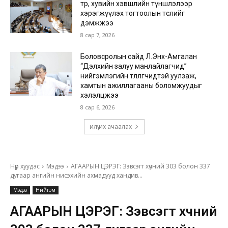
төр, хувийн хэвшлийн түншлэлээр
хэрэгжүүлэх тогтоолын төслийг
дэмжжээ
8 сар 7, 2026
Боловсролын сайд Л.Энх-Амгалан
“Дэлхийн залуу манлайлагчид”
нийгэмлэгийн төлөөлөгчидтэй уулзаж,
хамтын ажиллагааны боломжуудыг
хэлэлцжээ
8 сар 6, 2026
илүү их ачаалах