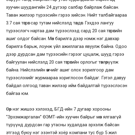
хуучин шуудангийн 24 дүгээр салбар байрлаж байсан.
Таван жилээр түрээсийн гэрээ хийсэн. Нийт талбайгаараа
3.7 сая төгрөг сар тутам нийслэлд төлдөг. Гэхдээ лангуу
түрээслэгч нартаа дам түрээслээд сард 20 сая төгрөгийн
ашиг олдог байсан. Мөн барилга дээр нэмж нэг давхар
барилга барьж, лоунж үйл ажиллагаа явуулж байна. Одоо
дээр дурдсан дам түрээсийн гэрээг цуцалж, шууд гэрээ
байгуулан нийслэлд 20 сая төгрөгийн орлогыг төвлөрүүлж
байна. Нийслэлийн өмчийг ашиг олох зорилгоор дам
түрээслэхийг журмаараа хориглосон байдаг. Гэтэл давуу
байдал олгоод таван жилээр ийм байдалтай түрээслэсэн
байгаа юм.
Өөр нэг жишээ хэлэхэд, БГД-ийн 7 дугаар хорооны
“Эрхэмжаргалан” ӨЭМТ-ийн хуучин байрыг мөн ялгаагүй
түрүүнд дурдсан гар утасны худалдаа эрхэлж байсан
этгээд буюу нэг эзэнтэй хоёр компани тус бүр 5 жил