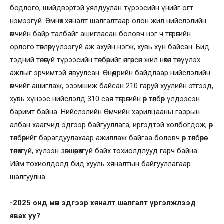
бодлого, шийдвэртэй уялдуулан түрээсийн үнийг огт
нэмээгүй. Өмнөх хяналт шалгалтаар олон жил нийслэлийн
өмчийн байр талбайг ашигласан боловч нэг ч төгрөгийн
орлого төвлөрүүлээгүй аж ахуйн нэгж, хувь хүн байсан. Бид
тэдний төлөөгүй түрээсийн төлбөрийг өнгөрсөн жил нөхөн төлүүлэх
ажлыг эрчимтэй явуулсан. Өнөөдрийн байдлаар нийслэлийн
өмчийг ашиглаж, эзэмшиж байсан 210 гаруй хуулийн этгээд,
хувь хүнээс нийслэлд 310 сая төгрөгийн өр төлбөр үлдээсэн
баримт байна. Нийслэлийн Өмчийн харилцааны газрын
албан хаагчид эдгээр байгууллага, иргэдтэй холбогдож, өр
төлбөрийг барагдуулахаар ажиллаж байгаа боловч өр төлбөрөө
төлөхгүй, хүлээн зөвшөөрөхгүй байх тохиолдлууд гарч байна.
Ийм тохиолдолд бид хууль хяналтын байгууллагаар
шалгуулна.
-2025 онд мөн эдгээр хяналт шалгалт үргэлжлээд
явах уу?