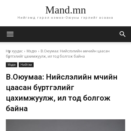
Mand.mn
Нийгэмд гэрэл нэмнэ-Оюуны гэрлийг асаана
Нүүр хуудас
Мэдээ
В.Оюумаа: Нийслэлийн өмчийн цаасан
бүртгэлийг цахимжуулж, ил тод болгож байна
Мэдээ
Нийгэм
В.Оюумаа: Нийслэлийн өмчийн
цаасан бүртгэлийг
цахимжуулж, ил тод болгож
байна