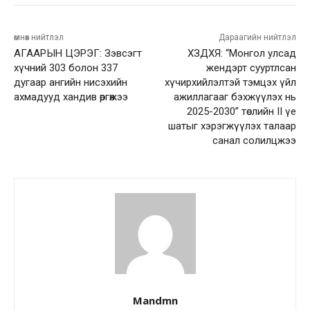
өмнөх нийтлэл
Дараагийн нийтлэл
АГААРЫН ЦЭРЭГ: Зэвсэгт
ХЗДХЯ: “Монгол улсад
хүчний 303 болон 337
жендэрт сууртлсан
дугаар ангийн нисэхийн
хүчирхийлэлтэй тэмцэх үйл
ахмадууд хандив өргөжээ
ажиллагааг бэхжүүлэх нь
2025-2030” төслийн II үе
шатыг хэрэгжүүлэх талаар
санал солилцжээ
Mandmn