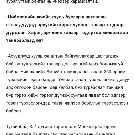
зураг угтаж байгаа нь үнэхээр харамсалтай.
-Нийслэлийн өмчийг хууль бусаар ашигласан
этгээдүүдэд эрүүгийн хэрэг үүссэн талаар та дээр
дурдсан. Хэрэг, зөрчлийн талаар тодорхой жишээгээр
тайлбарлаад өгөөч?
-Асуудлууд хууль хяналтын байгууллагаар шалгагдаж
байгаа тул хэргийн талаар дэлгэрэнгүй ярих боломжгүй
байна. Нийслэлийн Өмчийн харилцааны газарт 360 орчим
түрээсийн гэрээ байдаг. Үүнээс таван түрээслэгчид давуу
эрх олгосон байсан. Өөрөөр хэлбэл, бүх түрээслэгчтэй жил
бүр гэрээ хийж, гэрээг дүгнэж сунгаад явдаг бол эдгээр
таван түрээслэгчдэд таван жилээр барилгыг түрээсэлсэн
байсан.
Тухайлбал, 3, 4 дүгээр хороололд Москва рестораны
баруун талд байрлах гар утас худалдааны барилгад