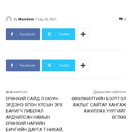
By
Mandmn
7 сар 26, 2021
0
Facebook
Twitter
Facebook
Twitter
өмнөх нийтлэл
Дараагийн нийтлэл
ЕРӨНХИЙ САЙД Л.ОЮУН-
ӨВӨЛЖИЛТИЙН БЭЛТГЭЛ
ЭРДЭНЭ ЯПОН УЛСЫН ЭРХ
АЖЛЫГ САЙТАР ХАНГАЖ
БАРИГЧ ЛИБЕРАЛ
АЖИЛЛАХ ҮҮРГИЙГ
АРДЧИЛСАН НАМЫН
ӨГЛӨӨ
ЕРӨНХИЙ НАРИЙН
БИЧГИЙН ДАРГА Т.НИКАЙ,