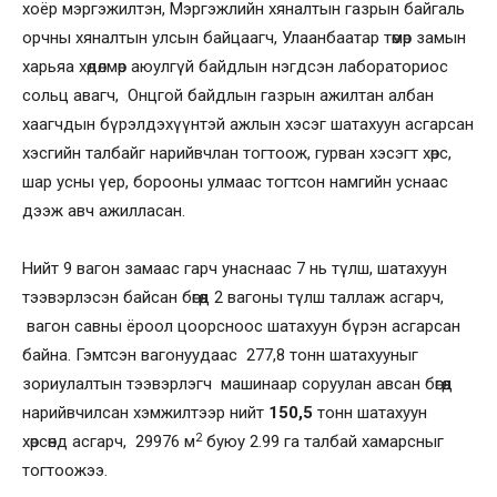
хоёр мэргэжилтэн, Мэргэжлийн хяналтын газрын байгаль
орчны хяналтын улсын байцаагч, Улаанбаатар төмөр замын
харьяа хөдөлмөр аюулгүй байдлын нэгдсэн лабораториос
сольц авагч, Онцгой байдлын газрын ажилтан албан
хаагчдын бүрэлдэхүүнтэй ажлын хэсэг шатахуун асгарсан
хэсгийн талбайг нарийвчлан тогтоож, гурван хэсэгт хөрс,
шар усны үер, борооны улмаас тогтсон намгийн уснаас
дээж авч ажилласан.
Нийт 9 вагон замаас гарч унаснаас 7 нь түлш, шатахуун
тээвэрлэсэн байсан бөгөөд 2 вагоны түлш таллаж асгарч,
вагон савны ёроол цоорсноос шатахуун бүрэн асгарсан
байна. Гэмтсэн вагонуудаас 277,8 тонн шатахууныг
зориулалтын тээвэрлэгч машинаар соруулан авсан бөгөөд
нарийвчилсан хэмжилтээр нийт
150,5
тонн шатахуун
2
хөрсөнд асгарч, 29976 м
буюу 2.99 га талбай хамарсныг
тогтоожээ.