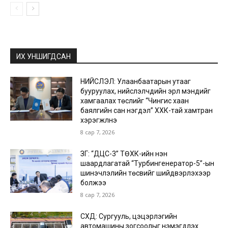
ИХ УНШИГДСАН
НИЙСЛЭЛ: Улаанбаатарын утааг
бууруулах, нийслэлчүүдийн эрүүл мэндийг
хамгаалах төслийг “Чингис хаан
баялгийн сан нэгдэл” ХХК-тай хамтран
хэрэгжүүлнэ
8 сар 7, 2026
ЗГ: “ДЦС-3” ТӨХК-ийн нэн
шаардлагатай “Турбингенератор-5”-ын
шинэчлэлийн төсвийг шийдвэрлэхээр
болжээ
8 сар 7, 2026
СХД: Сургууль, цэцэрлэгийн
автомашины зогсоолыг нэмэгдүүлэх