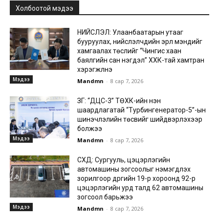
Холбоотой мэдээ
НИЙСЛЭЛ: Улаанбаатарын утааг
бууруулах, нийслэлчүүдийн эрүүл мэндийг
хамгаалах төслийг “Чингис хаан
баялгийн сан нэгдэл” ХХК-тай хамтран
хэрэгжүүлнэ
Мэдээ
Mandmn
-
8 сар 7, 2026
ЗГ: “ДЦС-3” ТӨХК-ийн нэн
шаардлагатай “Турбингенератор-5”-ын
шинэчлэлийн төсвийг шийдвэрлэхээр
болжээ
Мэдээ
Mandmn
-
8 сар 7, 2026
СХД: Сургууль, цэцэрлэгийн
автомашины зогсоолыг нэмэгдүүлэх
зорилгоор дүүргийн 19-р хороонд 92-р
цэцэрлэгийн урд талд 62 автомашины
зогсоол барьжээ
Мэдээ
Mandmn
-
8 сар 7, 2026