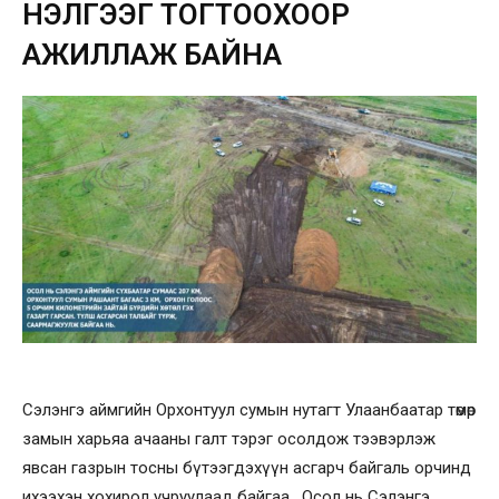
ҮНЭЛГЭЭГ ТОГТООХООР
АЖИЛЛАЖ БАЙНА
Сэлэнгэ аймгийн Орхонтуул сумын нутагт Улаанбаатар төмөр
замын харьяа ачааны галт тэрэг осолдож тээвэрлэж
явсан газрын тосны бүтээгдэхүүн асгарч байгаль орчинд
ихээхэн хохирол учруулаад байгаа. Осол нь Сэлэнгэ