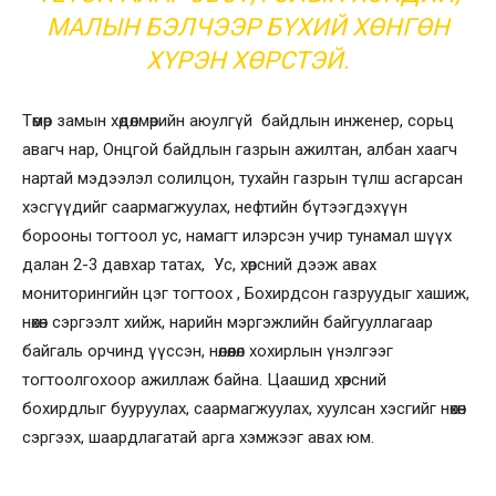
МАЛЫН БЭЛЧЭЭР БҮХИЙ ХӨНГӨН
ХҮРЭН ХӨРСТЭЙ.
Төмөр замын хөдөлмөрийн аюулгүй байдлын инженер, сорьц
авагч нар, Онцгой байдлын газрын ажилтан, албан хаагч
нартай мэдээлэл солилцон, тухайн газрын түлш асгарсан
хэсгүүдийг саармагжуулах, нефтийн бүтээгдэхүүн
борооны тогтоол ус, намагт илэрсэн учир тунамал шүүх
далан 2-3 давхар татах, Ус, хөрсний дээж авах
мониторингийн цэг тогтоох , Бохирдсон газруудыг хашиж,
нөхөн сэргээлт хийж, нарийн мэргэжлийн байгууллагаар
байгаль орчинд үүссэн, нөлөөлөл хохирлын үнэлгээг
тогтоолгохоор ажиллаж байна. Цаашид хөрсний
бохирдлыг бууруулах, саармагжуулах, хуулсан хэсгийг нөхөн
сэргээх, шаардлагатай арга хэмжээг авах юм.