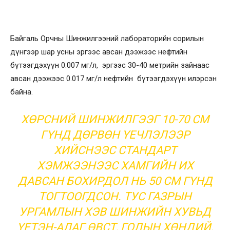
Байгаль Орчны Шинжилгээний лабораторийн сорилын
дүнгээр шар усны эргээс авсан дээжээс нефтийн
бүтээгдэхүүн 0.007 мг/л, эргээс 30-40 метрийн зайнаас
авсан дээжээс 0.017 мг/л нефтийн бүтээгдэхүүн илэрсэн
байна.
ХӨРСНИЙ ШИНЖИЛГЭЭГ 10-70 СМ
ГҮНД ДӨРВӨН ҮЕЧЛЭЛЭЭР
ХИЙСНЭЭС СТАНДАРТ
ХЭМЖЭЭНЭЭС ХАМГИЙН ИХ
ДАВСАН БОХИРДОЛ НЬ 50 СМ ГҮНД
ТОГТООГДСОН. ТУС ГАЗРЫН
УРГАМЛЫН ХЭВ ШИНЖИЙН ХУВЬД
ҮЕТЭН-АЛАГ ӨВСТ, ГОЛЫН ХӨНДИЙ,