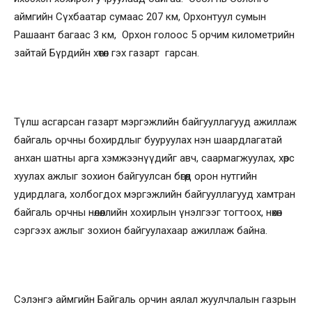
аймгийн Сүхбаатар сумаас 207 км, Орхонтуул сумын
Рашаант багаас 3 км, Орхон голоос 5 орчим километрийн
зайтай Бүрдийн хөтөл гэх газарт гарсан.
Түлш асгарсан газарт мэргэжлийн байгууллагууд ажиллаж
байгаль орчны бохирдлыг бууруулах нэн шаардлагатай
анхан шатны арга хэмжээнүүдийг авч, саармагжуулах, хөрс
хуулах ажлыг зохион байгуулсан бөгөөд орон нутгийн
удирдлага, холбогдох мэргэжлийн байгууллагууд хамтран
байгаль орчны нөлөөллийн хохирлын үнэлгээг тогтоох, нөхөн
сэргээх ажлыг зохион байгуулахаар ажиллаж байна.
Сэлэнгэ аймгийн Байгаль орчин аялал жуулчлалын газрын