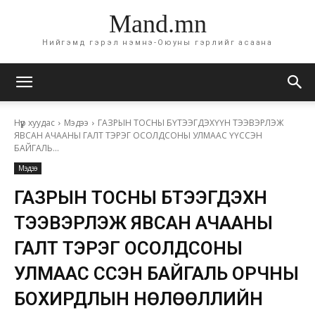
Mand.mn
Нийгэмд гэрэл нэмнэ-Оюуны гэрлийг асаана
Нүүр хуудас
Мэдээ
ГАЗРЫН ТОСНЫ БҮТЭЭГДЭХҮҮН ТЭЭВЭРЛЭЖ
ЯВСАН АЧААНЫ ГАЛТ ТЭРЭГ ОСОЛДСОНЫ УЛМААС ҮҮССЭН
БАЙГАЛЬ...
Мэдээ
ГАЗРЫН ТОСНЫ БҮТЭЭГДЭХҮҮН
ТЭЭВЭРЛЭЖ ЯВСАН АЧААНЫ
ГАЛТ ТЭРЭГ ОСОЛДСОНЫ
УЛМААС ҮҮССЭН БАЙГАЛЬ ОРЧНЫ
БОХИРДЛЫН НӨЛӨӨЛЛИЙН