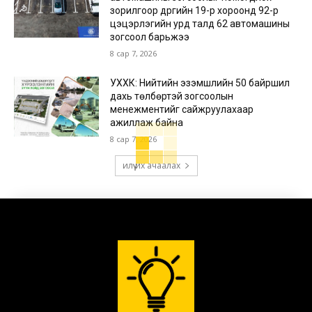
зорилгоор дүүргийн 19-р хороонд 92-р
цэцэрлэгийн урд талд 62 автомашины
зогсоол барьжээ
8 сар 7, 2026
УХХК: Нийтийн эзэмшлийн 50 байршил
дахь төлбөртэй зогсоолын
менежментийг сайжруулахаар
ажиллаж байна
8 сар 7, 2026
илүү их ачаалах