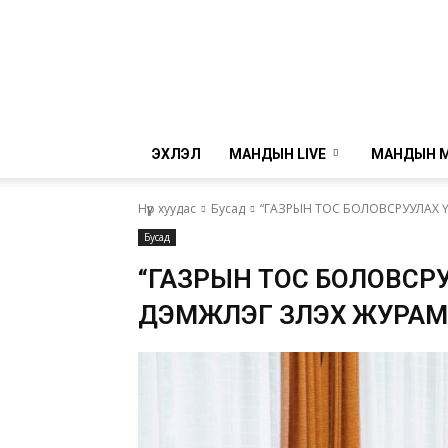
ЭХЛЭЛ
МАНДЫН LIVE
МАНДЫН 
Нүүр хуудас
Бусад
“ГАЗРЫН ТОС БОЛОВСРУУЛАХ 
Бусад
“ГАЗРЫН ТОС БОЛОВСРУ
ДЭМЖЛЭГ ҮЗҮҮЛЭХ ЖУРАМ