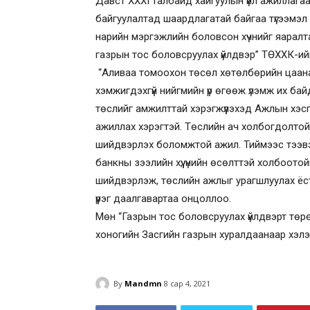
Давст XXXI талбайд хайгуулын үйл ажиллага
байгуулалтад шаардлагатай байгаа түгээмэл
нарийн мэргэжлийн боловсон хүчнийг яаралт
газрын тос боловсруулах үйлдвэр” ТӨХХК-ийн
“Аливаа томоохон төсөл хөтөлбөрийн цаана 
хэмжигдэхгүй нийгмийн үр өгөөж үлэмж их бай
төслийг амжилттай хэрэгжүүлэхэд Ажлын хэсгий
ажиллах хэрэгтэй. Төслийн ач холбогдолто
шийдвэрлэх боломжтой ажил. Тиймээс тээв
банкны зээлийн хүү, үнийн өсөлттэй холбоотой
шийдвэрлэж, төслийн ажлыг урагшлуулах ёс
үүрэг даалгавартаа онцоллоо.
Мөн “Газрын тос боловсруулах үйлдвэрт төрө
хоногийн Засгийн газрын хуралдаанаар хэлэл
By
Mandmn
8 сар 4, 2021