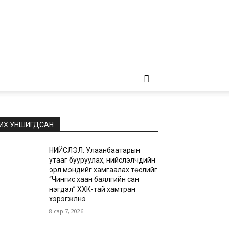
ИХ УНШИГДСАН
НИЙСЛЭЛ: Улаанбаатарын
утааг бууруулах, нийслэлчүүдийн
эрүүл мэндийг хамгаалах төслийг
“Чингис хаан баялгийн сан
нэгдэл” ХХК-тай хамтран
хэрэгжүүлнэ
8 сар 7, 2026