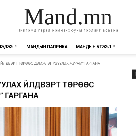
Mand.mn
Нийгэмд гэрэл нэмнэ-Оюуны гэрлийг асаана
МЭДЭЭ
МАНДЫН ПАПРИКА
МАНДЫН БҮТЭЭЛ
ҮЙЛДВЭРТ ТӨРӨӨС ДЭМЖЛЭГ ҮЗҮҮЛЭХ ЖУРАМ” ГАРГАНА
УЛАХ ҮЙЛДВЭРТ ТӨРӨӨС
” ГАРГАНА