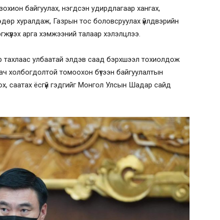
зохион байгуулах, нэгдсэн удирдлагаар хангах,
өдөр хуралдаж, Газрын тос боловсруулах үйлдвэрийн
жүүлэх арга хэмжээний талаар хэлэлцлээ.
ар тахлаас улбаатай элдэв саад бэрхшээл тохиолдож
 ач холбогдолтой томоохон бүтээн байгуулалтын
ох, саатах ёсгүй гэдгийг Монгол Улсын Шадар сайд