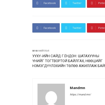
Facebook
Twitter
Pinte
Facebook
Twitter
Pinte
өмнөх нийтлэл
УУХҮ-ИЙН САЙД Г.ЁНДОН: ШАТАХУУНЫ
ҮНИЙГ ТОГТВОРТОЙ БАЙЛГАХ, НӨӨЦИЙГ
НЭМЭГДҮҮЛЭХИЙН ТӨЛӨӨ АЖИЛЛАЖ БАЙ
Mandmn
https://mand.mn/