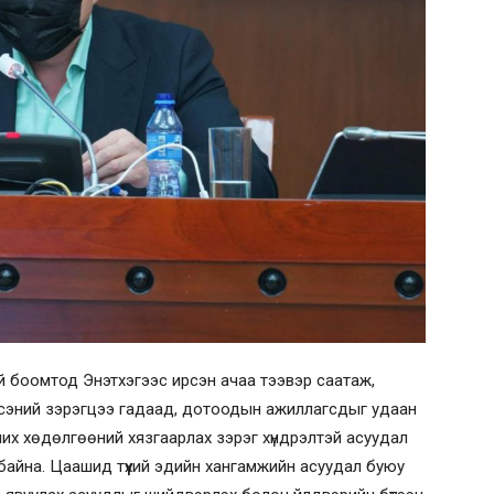
ий боомтод Энэтхэгээс ирсэн ачаа тээвэр саатаж,
үссэний зэрэгцээ гадаад, дотоодын ажиллагсдыг удаан
чих хөдөлгөөний хязгаарлах зэрэг хүндрэлтэй асуудал
 байна. Цаашид түүхий эдийн хангамжийн асуудал буюу