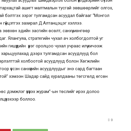
а явуулах асуудлыг шийдвэрлэх болон үйлдвэрийн бүтээн
 тархацтай ашигт малтмалын тусгай зөвшөөрлийг олгох,
ай бэлтгэх зэрэг тулгамдсан асуудал байгааг “Монгол
 гүйцэтгэх захирал Д.Алтанцэцэг хэллээ.
зөвхөн эдийн засгийн өсөлт, санхүү мөнгөөр
даг. Ялангуяа, стратегийн чухал ач холбогдолтой уг
н гишүүдийн үүрэг оролцоо чухал учраас илүү хичээж
й харьцуулахад дээрх тулгамдсан асуудлууд бол
эрлэлттэй холбоотой асуудлууд болон Хөгжлийн
гоор үүссэн санхүүгийн асуудлуудыг энэ сард багтаан
той” хэмээн Шадар сайд хуралдааны төгсгөлд өгсөн
өс дэмжлэг үзүүлэх журам”-ын төслийг ирэх долоо
цүүлэхээр боллоо.
0