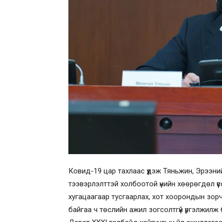
Ковид-19 цар тахлаас үүдэж Тяньжин, Эрээн
тээвэрлэлттэй холбоотой үнийн хөөрөгдөл ү
хугацаагаар тусгаарлах, хот хоорондын зор
байгаа ч төслийн ажил зогсолтгүй үргэлжилж