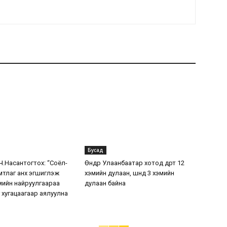
Бусад
.Насантогтох: “Соёл-
Өнөөдөр Улаанбаатар хотод өдөртөө 12
мтлаг анх эгшиглэж
хэмийн дулаан, шөнөдөө 3 хэмийн
жмийн найруулгаараа
дулаан байна
 хугацаагаар аялуулна