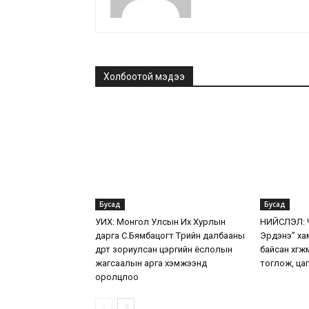
Холбоотой мэдээ
Бусад
Бусад
УИХ: Монгол Улсын Их Хурлын
НИЙСЛЭЛ: Ч
дарга С.Бямбацогт Төрийн далбааны
Эрдэнэ” ха
өдөрт зориулсан цэргийн ёслолын
байсан хөг
жагсаалын арга хэмжээнд
тоглож, цаг
оролцлоо