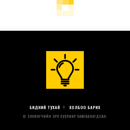
БИДНИЙ ТУХАЙ
ХОЛБОО БАРИХ
© ЗОХИОГЧИЙН ЭРХ ХУУЛИАР ХАМГААЛАГДСАН.