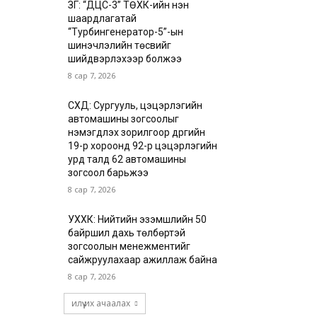
ЗГ: “ДЦС-3” ТӨХК-ийн нэн
шаардлагатай
“Турбингенератор-5”-ын
шинэчлэлийн төсвийг
шийдвэрлэхээр болжээ
8 сар 7, 2026
СХД: Сургууль, цэцэрлэгийн
автомашины зогсоолыг
нэмэгдүүлэх зорилгоор дүүргийн
19-р хороонд 92-р цэцэрлэгийн
урд талд 62 автомашины
зогсоол барьжээ
8 сар 7, 2026
УХХК: Нийтийн эзэмшлийн 50
байршил дахь төлбөртэй
зогсоолын менежментийг
сайжруулахаар ажиллаж байна
8 сар 7, 2026
илүү их ачаалах