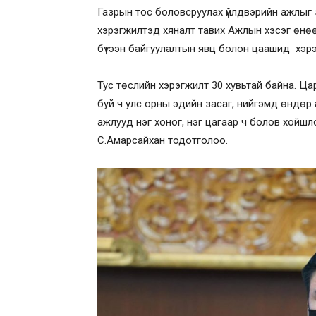
Газрын тос боловсруулах үйлдвэрийн ажлыг 
хэрэгжилтэд хяналт тавих Ажлын хэсэг өнө
бүтээн байгуулалтын явц болон цаашид хэрэг
Тус төслийн хэрэгжилт 30 хувьтай байна. Ц
буй ч улс орны эдийн засаг, нийгэмд өндөр
ажлууд нэг хоног, нэг цагаар ч болов хойшл
С.Амарсайхан тодотголоо.