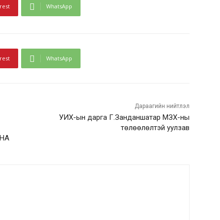
rest
WhatsApp
rest
WhatsApp
Дараагийн нийтлэл
УИХ-ын дарга Г.Занданшатар МЗХ-ны
төлөөлөлтэй уулзав
НА