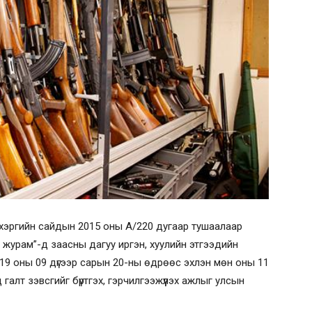
од хэргийн сайдын 2015 оны А/220 дугаар тушаалаар
 журам”-д заасны дагуу иргэн, хуулийн этгээдийн
19 оны 09 дүгээр сарын 20-ны өдрөөс эхлэн мөн оны 11
 галт зэвсгийг бүртгэх, гэрчилгээжүүлэх ажлыг улсын