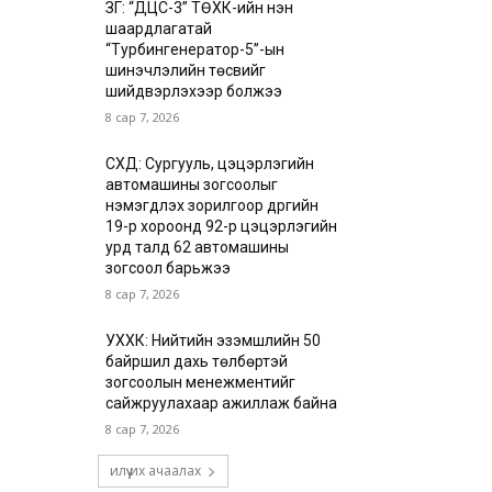
ЗГ: “ДЦС-3” ТӨХК-ийн нэн
шаардлагатай
“Турбингенератор-5”-ын
шинэчлэлийн төсвийг
шийдвэрлэхээр болжээ
8 сар 7, 2026
СХД: Сургууль, цэцэрлэгийн
автомашины зогсоолыг
нэмэгдүүлэх зорилгоор дүүргийн
19-р хороонд 92-р цэцэрлэгийн
урд талд 62 автомашины
зогсоол барьжээ
8 сар 7, 2026
УХХК: Нийтийн эзэмшлийн 50
байршил дахь төлбөртэй
зогсоолын менежментийг
сайжруулахаар ажиллаж байна
8 сар 7, 2026
илүү их ачаалах