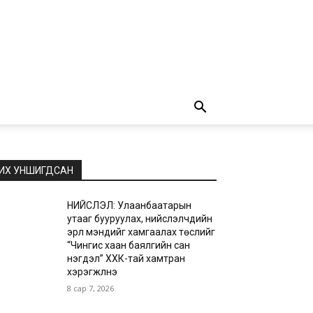
ИХ УНШИГДСАН
НИЙСЛЭЛ: Улаанбаатарын
утааг бууруулах, нийслэлчүүдийн
эрүүл мэндийг хамгаалах төслийг
“Чингис хаан баялгийн сан
нэгдэл” ХХК-тай хамтран
хэрэгжүүлнэ
8 сар 7, 2026