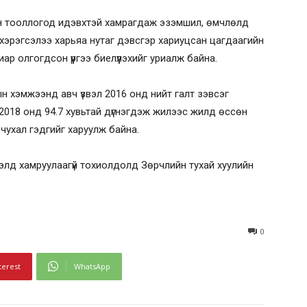
ийн тооллогод идэвхтэй хамрагдаж эзэмшил, өмчлөлд
х хэрэгсэлээ харьяа нутаг дэвсгэр хариуцсан цагдаагийн
иар олгогдсон үүргээ биелүүлэхийг уриалж байна.
н хэмжээнд авч үзвэл 2016 онд нийт галт зэвсэг
, 2018 онд 94.7 хувьтай дүгнэгдэж жилээс жилд өссөн
оо чухал гэдгийг харуулж байна.
гэлд хамруулаагүй тохиолдолд Зөрчлийн тухай хуулийн
0
terest
WhatsApp