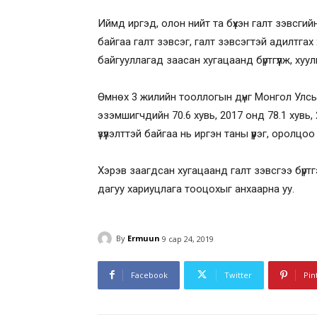
Иймд иргэд, олон нийт та бүхэн галт зэвсг
байгаа галт зэвсэг, галт зэвсэгтэй адилтга
байгууллагад заасан хугацаанд бүртгүүлж, хуул
Өмнөх 3 жилийн тооллогын дүнг Монгол Улсы
эзэмшигчдийн 70.6 хувь, 2017 онд 78.1 хувь
үзүүлэлттэй байгаа нь иргэн таны үүрэг, оролц
Хэрэв заагдсан хугацаанд галт зэвсгээ бүрт
дагуу хариуцлага тооцохыг анхаарна уу.
By
Ermuun
9 сар 24, 2019
Facebook
Twitter
Pin