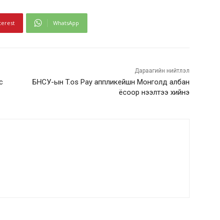
terest
WhatsApp
Дараагийн нийтлэл
с
БНСУ-ын T.os Pay аппликейшн Монголд албан
ёсоор нээлтээ хийнэ