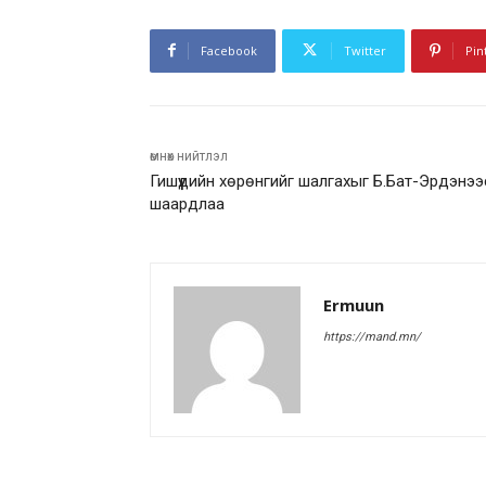
Facebook
Twitter
Pin
өмнөх нийтлэл
Гишүүдийн хөрөнгийг шалгахыг Б.Бат-Эрдэнээ
шаардлаа
Ermuun
https://mand.mn/