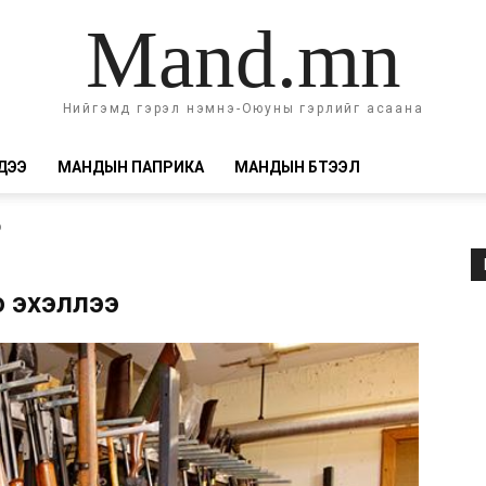
Mand.mn
Нийгэмд гэрэл нэмнэ-Оюуны гэрлийг асаана
ДЭЭ
МАНДЫН ПАПРИКА
МАНДЫН БҮТЭЭЛ
э
о эхэллээ