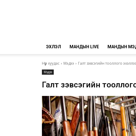
ЭХЛЭЛ
МАНДЫН LIVE
МАНДЫН МЭ
Нүүр хуудас
Мэдээ
Галт зэвсэгийн тооллого эхэллэ
Мэдээ
Галт зэвсэгийн тооллог