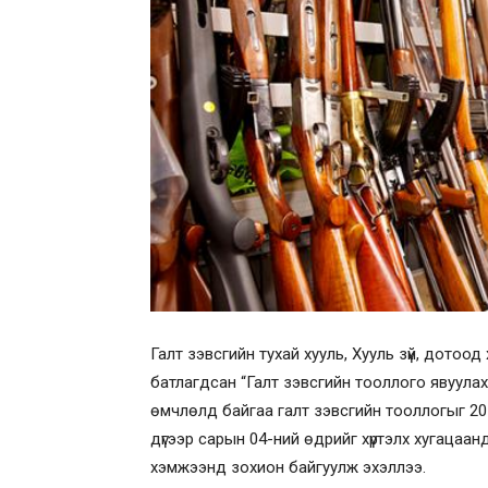
Галт зэвсгийн тухай хууль, Хууль зүй, дото
батлагдсан “Галт зэвсгийн тооллого явуулах
өмчлөлд байгаа галт зэвсгийн тооллогыг 20
дүгээр сарын 04-ний өдрийг хүртэлх хугацаанд
хэмжээнд зохион байгуулж эхэллээ.