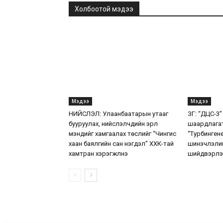
Холбоотой мэдээ
Мэдээ
Мэдээ
НИЙСЛЭЛ: Улаанбаатарын утааг
ЗГ: “ДЦС-3”
бууруулах, нийслэлчүүдийн эрүүл
шаардлага
мэндийг хамгаалах төслийг “Чингис
“Турбинген
хаан баялгийн сан нэгдэл” ХХК-тай
шинэчлэлий
хамтран хэрэгжүүлнэ
шийдвэрлэ