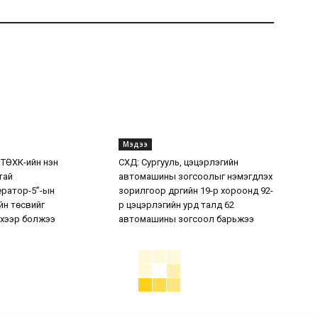
Мэдээ
 ТӨХК-ийн нэн
СХД: Сургууль, цэцэрлэгийн
тай
автомашины зогсоолыг нэмэгдүүлэх
ератор-5”-ын
зорилгоор дүүргийн 19-р хороонд 92-
н төсвийг
р цэцэрлэгийн урд талд 62
хээр болжээ
автомашины зогсоол барьжээ