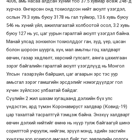
4006, амь насаа алдсан хүний тоо 37.5 хувиар өсөж 248-д
хүрчээ. Өнгөрсөн онд тохиолдсон нийт аюулт үзэгдэл,
ослын 79.3 хувь буюу 3178 нь гал түймэр, 13.6 хувь буюу
546 нь хүний үйл, ажиллагаатай холбоотой осол, 3.2 хувь
буюу 127 нь ус, цаг уурын гаралтай аюулт үзэгдэл байна.
Манай улсад зонхилон тохиолддог ган, зуд, үер, цасан
болон шороон шуурга, хүн, мал амьтны гоц халдварт
өвчин, газар хөдлөлт, хөрсний гулсалт, аянга цахилгаан
зэрэг байгалийн гаралтай аюулт үзэгдлүүд нь Монгол
Улсын газарзүйн байршил, цаг агаарын эрс тэс уур
амьсгал зэрэг гамшгийн эрсдэлийг нэмэгдүүлдэг гол
хүчин зүйлсээс улбаатай байдаг.
Сүүлийн 2 жил шахам хугацаанд дэлхийн бүх улс
үндэстэн, ард түмэн Коронавируст халдвар (Ковид-19)
цар тахалтай тасралтгүй тэмцэж байна. Энэхүү халдварт
өвчин дэлхий нийтийг өмнө нь нүүр тулж байгаагүй шинэ
сорилттой учруулж, нийгэм, эрүүл мэнд, эдийн засгийн
хүндхэн хор хохирол амсаад буйг тус зөвлөлийн орлогч