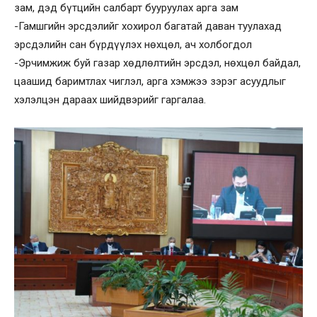
зам, дэд бүтцийн салбарт бууруулах арга зам
-Гамшгийн эрсдэлийг хохирол багатай даван туулахад
эрсдэлийн сан бүрдүүлэх нөхцөл, ач холбогдол
-Эрчимжиж буй газар хөдлөлтийн эрсдэл, нөхцөл байдал,
цаашид баримтлах чиглэл, арга хэмжээ зэрэг асуудлыг
хэлэлцэн дараах шийдвэрийг гаргалаа.