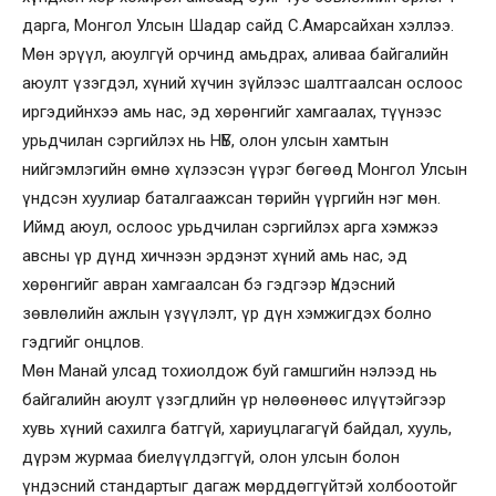
дарга, Монгол Улсын Шадар сайд С.Амарсайхан хэллээ.
Мөн эрүүл, аюулгүй орчинд амьдрах, аливаа байгалийн
аюулт үзэгдэл, хүний хүчин зүйлээс шалтгаалсан ослоос
иргэдийнхээ амь нас, эд хөрөнгийг хамгаалах, түүнээс
урьдчилан сэргийлэх нь НҮБ, олон улсын хамтын
нийгэмлэгийн өмнө хүлээсэн үүрэг бөгөөд Монгол Улсын
үндсэн хуулиар баталгаажсан төрийн үүргийн нэг мөн.
Иймд аюул, ослоос урьдчилан сэргийлэх арга хэмжээ
авсны үр дүнд хичнээн эрдэнэт хүний амь нас, эд
хөрөнгийг авран хамгаалсан бэ гэдгээр Үндэсний
зөвлөлийн ажлын үзүүлэлт, үр дүн хэмжигдэх болно
гэдгийг онцлов.
Мөн Манай улсад тохиолдож буй гамшгийн нэлээд нь
байгалийн аюулт үзэгдлийн үр нөлөөнөөс илүүтэйгээр
хувь хүний сахилга батгүй, хариуцлагагүй байдал, хууль,
дүрэм журмаа биелүүлдэггүй, олон улсын болон
үндэсний стандартыг дагаж мөрддөггүйтэй холбоотойг