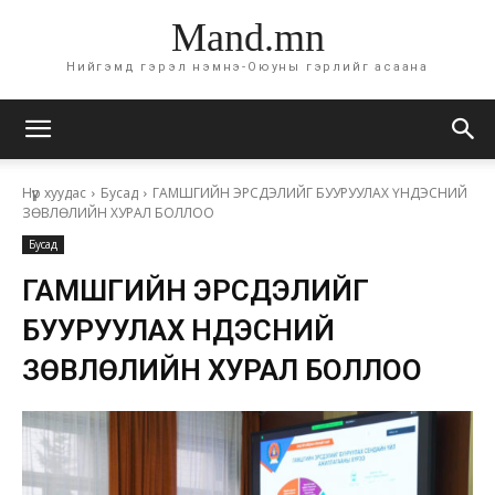
Mand.mn
Нийгэмд гэрэл нэмнэ-Оюуны гэрлийг асаана
Нүүр хуудас
Бусад
ГАМШГИЙН ЭРСДЭЛИЙГ БУУРУУЛАХ ҮНДЭСНИЙ
ЗӨВЛӨЛИЙН ХУРАЛ БОЛЛОО
Бусад
ГАМШГИЙН ЭРСДЭЛИЙГ
БУУРУУЛАХ ҮНДЭСНИЙ
ЗӨВЛӨЛИЙН ХУРАЛ БОЛЛОО