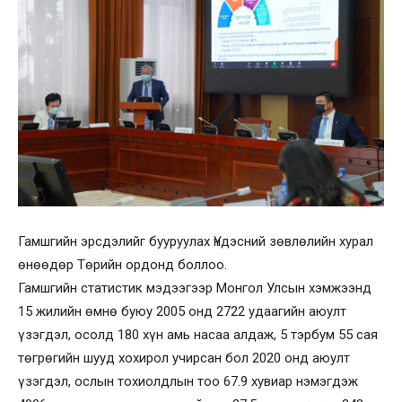
Гамшгийн эрсдэлийг бууруулах Үндэсний зөвлөлийн хурал
өнөөдөр Төрийн ордонд боллоо.
Гамшгийн статистик мэдээгээр Монгол Улсын хэмжээнд
15 жилийн өмнө буюу 2005 онд 2722 удаагийн аюулт
үзэгдэл, осолд 180 хүн амь насаа алдаж, 5 тэрбум 55 сая
төгрөгийн шууд хохирол учирсан бол 2020 онд аюулт
үзэгдэл, ослын тохиолдлын тоо 67.9 хувиар нэмэгдэж