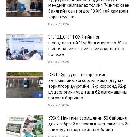
мэндийг хамгаалах төслийг “Чингис хаан
баялгийн сан нэгдэл” ХХК-тай хамтран
хэрэгжүүлнэ
8 сар 7, 2026
ЗГ: “ДЦС-3” ТӨХК-ийн нэн
шаардлагатай “Турбингенератор-5”-ын
шинэчлэлийн төсвийг шийдвэрлэхээр
болжээ
8 сар 7, 2026
СХД: Сургууль, цэцэрлэгийн
автомашины зогсоолыг нэмэгдүүлэх
зорилгоор дүүргийн 19-р хороонд 92-р
цэцэрлэгийн урд талд 62 автомашины
зогсоол барьжээ
8 сар 7, 2026
УХХК: Нийтийн эзэмшлийн 50 байршил
дахь төлбөртэй зогсоолын менежментийг
сайжруулахаар ажиллаж байна
8 сар 7, 2026