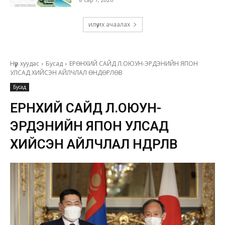
илүү их ачаалах