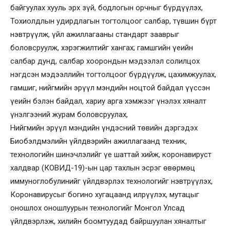
байгуулах хууль эрх зүй, бодлогын орчныг бүрдүүлэх,
Тохиолдлын удирдлагын тогтолцоог салбар, түвшин бүрт
нэвтрүүлж, үйл ажиллагааны стандарт зааврыг
боловсруулж, хэрэгжилтийг хангах; гамшгийн үеийн
салбар дунд, салбар хоорондын мэдээлэл солилцох
нэгдсэн мэдээллийн тогтолцоог бүрдүүлж, цахимжуулах,
гамшиг, нийгмийн эрүүл мэндийн ноцтой байдал үүссэн
үеийн бэлэн байдал, хариу арга хэмжээг үнэлэх хяналт
үнэлгээний журам боловсруулах,
Нийгмийн эрүүл мэндийн үндэсний төвийн дэргэдэх
Биобэлдмэлийн үйлдвэрийн ажиллагаанд техник,
технологийн шинэчлэлийг үе шаттай хийж, коронавируст
халдвар (КОВИД-19)-ын цар тахлын эсрэг өвөрмөц
иммуноглобулинийг үйлдвэрлэх технологийг нэвтрүүлэх,
Коронавирусыг богино хугацаанд илрүүлэх, мутацыг
оношлох оношлуурын технологийг Монгол Улсад
үйлдвэрлэж, хилийн боомтуудад байршуулан хяналтыг