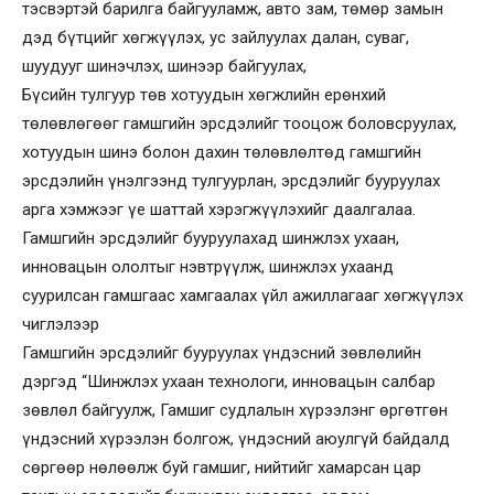
тэсвэртэй барилга байгууламж, авто зам, төмөр замын
дэд бүтцийг хөгжүүлэх, ус зайлуулах далан, суваг,
шуудууг шинэчлэх, шинээр байгуулах,
Бүсийн тулгуур төв хотуудын хөгжлийн ерөнхий
төлөвлөгөөг гамшгийн эрсдэлийг тооцож боловсруулах,
хотуудын шинэ болон дахин төлөвлөлтөд гамшгийн
эрсдэлийн үнэлгээнд тулгуурлан, эрсдэлийг бууруулах
арга хэмжээг үе шаттай хэрэгжүүлэхийг даалгалаа.
Гамшгийн эрсдэлийг бууруулахад шинжлэх ухаан,
инновацын ололтыг нэвтрүүлж, шинжлэх ухаанд
суурилсан гамшгаас хамгаалах үйл ажиллагааг хөгжүүлэх
чиглэлээр
Гамшгийн эрсдэлийг бууруулах үндэсний зөвлөлийн
дэргэд “Шинжлэх ухаан технологи, инновацын салбар
зөвлөл байгуулж, Гамшиг судлалын хүрээлэнг өргөтгөн
үндэсний хүрээлэн болгож, үндэсний аюулгүй байдалд
сөргөөр нөлөөлж буй гамшиг, нийтийг хамарсан цар