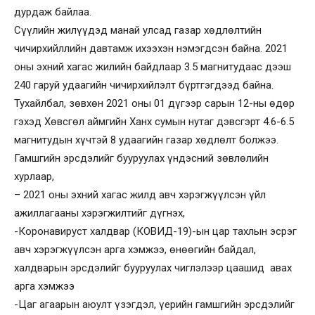
дурдаж байлаа.
Сүүлийн жилүүдэд манай улсад газар хөдлөлтийн
чичирхийллийн давтамж ихээхэн нэмэгдсэн байна. 2021
оны эхний хагас жилийн байдлаар 3.5 магнитудаас дээш
240 гаруй удаагийн чичирхийлэлт бүртгэгдээд байна.
Тухайлбал, зөвхөн 2021 оны 01 дүгээр сарын 12-ны өдөр
гэхэд Хөвсгөл аймгийн Ханх сумын нутаг дэвсгэрт 4.6-6.5
магнитудын хүчтэй 8 удаагийн газар хөдлөлт болжээ.
Гамшгийн эрсдэлийг бууруулах үндэсний зөвлөлийн
хурлаар,
– 2021 оны эхний хагас жилд авч хэрэгжүүлсэн үйл
ажиллагааны хэрэгжилтийг дүгнэх,
-Коронавируст халдвар (КОВИД-19)-ын цар тахлын эсрэг
авч хэрэгжүүлсэн арга хэмжээ, өнөөгийн байдал,
халдварын эрсдэлийг бууруулах чиглэлээр цаашид авах
арга хэмжээ
-Цаг агаарын аюулт үзэгдэл, үерийн гамшгийн эрсдэлийг