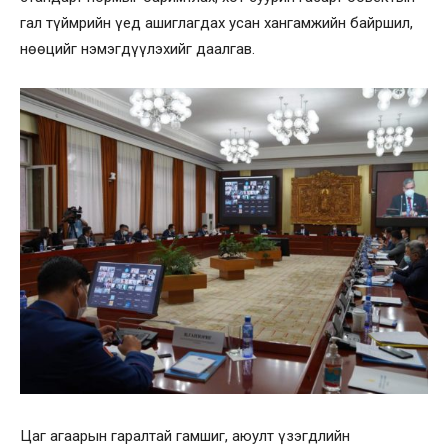
гал түймрийн үед ашиглагдах усан хангамжийн байршил,
нөөцийг нэмэгдүүлэхийг даалгав.
Цаг агаарын гаралтай гамшиг, аюулт үзэгдлийн