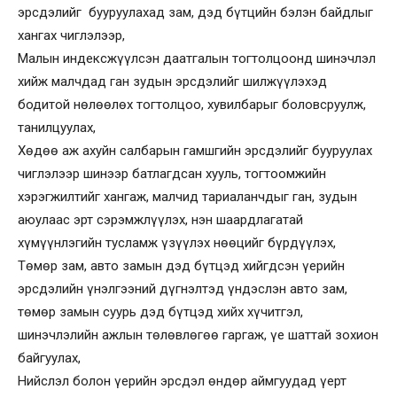
эрсдэлийг бууруулахад зам, дэд бүтцийн бэлэн байдлыг
хангах чиглэлээр,
Малын индексжүүлсэн даатгалын тогтолцоонд шинэчлэл
хийж малчдад ган зудын эрсдэлийг шилжүүлэхэд
бодитой нөлөөлөх тогтолцоо, хувилбарыг боловсруулж,
танилцуулах,
Хөдөө аж ахуйн салбарын гамшгийн эрсдэлийг бууруулах
чиглэлээр шинээр батлагдсан хууль, тогтоомжийн
хэрэгжилтийг хангаж, малчид тариаланчдыг ган, зудын
аюулаас эрт сэрэмжлүүлэх, нэн шаардлагатай
хүмүүнлэгийн тусламж үзүүлэх нөөцийг бүрдүүлэх,
Төмөр зам, авто замын дэд бүтцэд хийгдсэн үерийн
эрсдэлийн үнэлгээний дүгнэлтэд үндэслэн авто зам,
төмөр замын суурь дэд бүтцэд хийх хүчитгэл,
шинэчлэлийн ажлын төлөвлөгөө гаргаж, үе шаттай зохион
байгуулах,
Нийслэл болон үерийн эрсдэл өндөр аймгуудад үерт