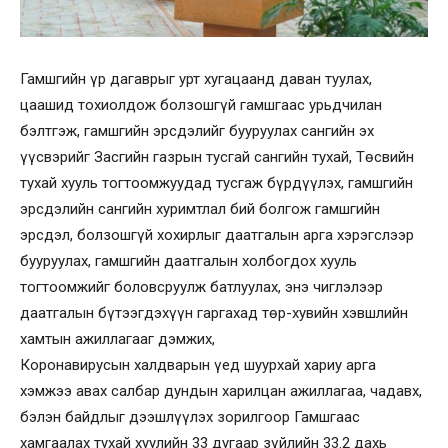
Гамшгийн үр дагаврыг урт хугацаанд даван туулах,
цаашид тохиолдож болзошгүй гамшгаас урьдчилан
бэлтгэж, гамшгийн эрсдэлийг бууруулах сангийн эх
үүсвэрийг Засгийн газрын тусгай сангийн тухай, Төсвийн
тухай хууль тогтоомжуудад тусгаж бүрдүүлэх, гамшгийн
эрсдэлийн сангийн хуримтлал бий болгож гамшгийн
эрсдэл, болзошгүй хохирлыг даатгалын арга хэрэгслээр
бууруулах, гамшгийн даатгалын холбогдох хууль
тогтоомжийг боловсруулж батлуулах, энэ чиглэлээр
даатгалын бүтээгдэхүүн гаргахад төр-хувийн хэвшлийн
хамтын ажиллагааг дэмжих,
Коронавирусын халдварын үед шуурхай хариу арга
хэмжээ авах салбар дундын харилцан ажиллагаа, чадавх,
бэлэн байдлыг дээшлүүлэх зорилгоор Гамшгаас
хамгаалах тухай хуулийн 33 дугаар зүйлийн 33.2 дахь