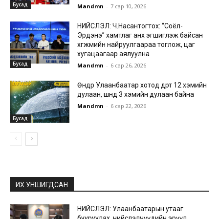
Бусад
Mandmn
-
7 сар 10, 2026
НИЙСЛЭЛ: Ч.Насантогтох: “Соёл-
Эрдэнэ” хамтлаг анх эгшиглэж байсан
хөгжмийн найруулгаараа тоглож, цаг
хугацаагаар аялуулна
Бусад
Mandmn
-
6 сар 26, 2026
Өнөөдөр Улаанбаатар хотод өдөртөө 12 хэмийн
дулаан, шөнөдөө 3 хэмийн дулаан байна
Mandmn
-
6 сар 22, 2026
Бусад
ИХ УНШИГДСАН
НИЙСЛЭЛ: Улаанбаатарын утааг
бууруулах, нийслэлчүүдийн эрүүл