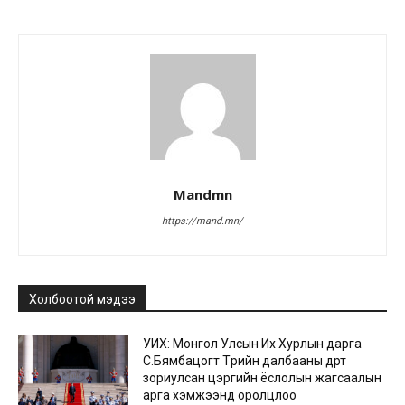
Mandmn
https://mand.mn/
Холбоотой мэдээ
УИХ: Монгол Улсын Их Хурлын дарга
С.Бямбацогт Төрийн далбааны өдөрт
зориулсан цэргийн ёслолын жагсаалын
арга хэмжээнд оролцлоо