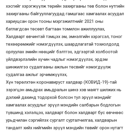
хэсгийг хэрэгжүүлж төрийн захиргааны төв болон нутгийн
захиргааны байгууллагуудад гамшгаас хамгаалах асуудал
хариуцсан орон тооны мэргэжилтнийг 2021 оны
батлагдсан төсөвт багтаан томилон ажиллуулах,
Халдварт өвчинтэй тэмцэх эм, эмнэлгийн хэрэгсэл, тоног
төхөөрөмжийг нэмэгдүүлэх, шаардлагатай тохиолдолд
орлуулах эмийн нөөцийг бэлтгэх, эдгээртэй холбоотой
үйлдвэрлэлийн хүчин чадлыг нэмэгдүүлэх, эрдэм
шинжилгээ судалгааны ажлын төсвийг нэмэгдүүлж
судалгаа ажлыг эрчимжүүлэх,
Хүн төрөлхтөн коронавируст халдвар (КОВИД-19)-тай
зэрэгцэн амьдрах амьдралын шинэ хэв маягт шилжих нь
дэлхий дахинд тодорхой болсон тул эрүүл мэндийг
хамгаалах асуудлыг эрүүл мэндийн салбарын бодлогын
түвшинд хэлэлцэх, халдварт болон халдварт бус өвчнөөс
урьдчилан сэргийлэх сургалт сурталчилгаа, халдварын
тандалт хийх нийгмийн эрүүл мэндийн төвийг орон нутагт