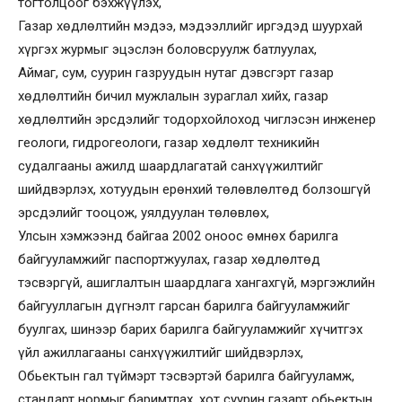
тогтолцоог бэхжүүлэх,
Газар хөдлөлтийн мэдээ, мэдээллийг иргэдэд шуурхай
хүргэх журмыг эцэслэн боловсруулж батлуулах,
Аймаг, сум, суурин газруудын нутаг дэвсгэрт газар
хөдлөлтийн бичил мужлалын зураглал хийх, газар
хөдлөлтийн эрсдэлийг тодорхойлоход чиглэсэн инженер
геологи, гидрогеологи, газар хөдлөлт техникийн
судалгааны ажилд шаардлагатай санхүүжилтийг
шийдвэрлэх, хотуудын ерөнхий төлөвлөлтөд болзошгүй
эрсдэлийг тооцож, уялдуулан төлөвлөх,
Улсын хэмжээнд байгаа 2002 оноос өмнөх барилга
байгууламжийг паспортжуулах, газар хөдлөлтөд
тэсвэргүй, ашиглалтын шаардлага хангахгүй, мэргэжлийн
байгууллагын дүгнэлт гарсан барилга байгууламжийг
буулгах, шинээр барих барилга байгууламжийг хүчитгэх
үйл ажиллагааны санхүүжилтийг шийдвэрлэх,
Обьектын гал түймэрт тэсвэртэй барилга байгууламж,
стандарт нормыг баримтлах, хот суурин газарт обьектын