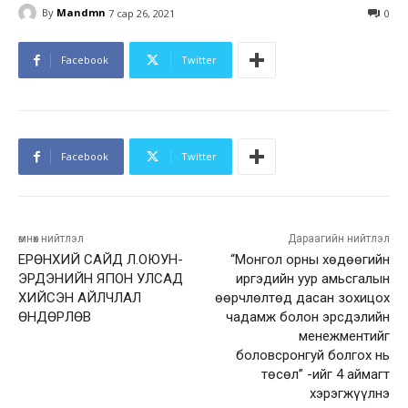
By
Mandmn
7 сар 26, 2021
0
Facebook
Twitter
Facebook
Twitter
өмнөх нийтлэл
Дараагийн нийтлэл
ЕРӨНХИЙ САЙД Л.ОЮУН-
“Монгол орны хөдөөгийн
ЭРДЭНИЙН ЯПОН УЛСАД
иргэдийн уур амьсгалын
ХИЙСЭН АЙЛЧЛАЛ
өөрчлөлтөд дасан зохицох
ӨНДӨРЛӨВ
чадамж болон эрсдэлийн
менежментийг
боловсронгуй болгох нь
төсөл” -ийг 4 аймагт
хэрэгжүүлнэ