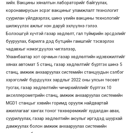
хийх. Вакцины хяналтын лабораторийг байгуулах,
коронавирусын эсрэг вакциныг уламжлалт технологит
суурилан үйлдвэрлэх, шинэ үеийн вакцины технологийг
шилжүүлэх ажлыг нэн даруй эхлүүлнэ гэлээ.
Болзошгүй хүчтэй газар хөдлөлт, гал түймрийн эрсдэлийг
бууруулах, барилга дэд бүтцийн гамшгийг тэсвэрлэх
чадавхыг нэмэгдүүлэх чиглэлээр,
Улаанбаатар хот орчмын газар хөдлөлтийн идэвхжилтийг
хянах автомат 5 станц, газар хөдлөлтийг бүртгэх шинэ 5
станц, амжиж анхааруулах системийн станцуудын сэлбэг
хэрэгслийг бүрдүүлэх зардлыг 2022 оны улсын төсөвт
тусгах, газар хөдлөлтийн чичирхийллийг бүртгэх 10
акселлерометрийн станц, амжиж анхааруулах системийн
MGD1 станцыг хэвийн горимд оруулж найдвартай
ажиллагааг хангах тоног төхөөрөмжийг худалдан авах,
суурилуулах, газар хөдлөлтийн аюулыг иргэдэд шуурхай
дамжуулах болон амжиж анхааруулах системийн