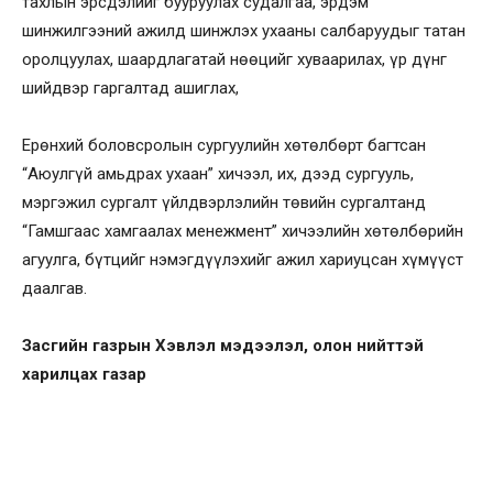
тахлын эрсдэлийг бууруулах судалгаа, эрдэм
шинжилгээний ажилд шинжлэх ухааны салбаруудыг татан
оролцуулах, шаардлагатай нөөцийг хуваарилах, үр дүнг
шийдвэр гаргалтад ашиглах,
Ерөнхий боловсролын сургуулийн хөтөлбөрт багтсан
“Аюулгүй амьдрах ухаан” хичээл, их, дээд сургууль,
мэргэжил сургалт үйлдвэрлэлийн төвийн сургалтанд
“Гамшгаас хамгаалах менежмент” хичээлийн хөтөлбөрийн
агуулга, бүтцийг нэмэгдүүлэхийг ажил хариуцсан хүмүүст
даалгав.
Засгийн газрын Хэвлэл мэдээлэл, олон нийттэй
харилцах газар