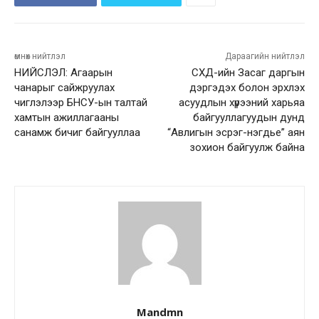
өмнөх нийтлэл
Дараагийн нийтлэл
НИЙСЛЭЛ: Агаарын
СХД-ийн Засаг даргын
чанарыг сайжруулах
дэргэдэх болон эрхлэх
чиглэлээр БНСУ-ын талтай
асуудлын хүрээний харьяа
хамтын ажиллагааны
байгууллагуудын дунд
санамж бичиг байгууллаа
“Авлигын эсрэг-нэгдье” аян
зохион байгуулж байна
Mandmn