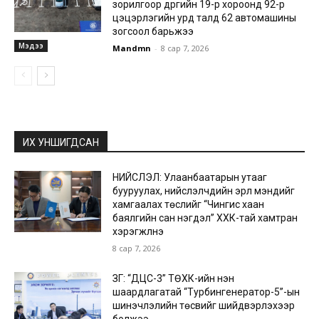
зорилгоор дүүргийн 19-р хороонд 92-р
цэцэрлэгийн урд талд 62 автомашины
зогсоол барьжээ
Мэдээ
Mandmn
-
8 сар 7, 2026
ИХ УНШИГДСАН
НИЙСЛЭЛ: Улаанбаатарын утааг
бууруулах, нийслэлчүүдийн эрүүл мэндийг
хамгаалах төслийг “Чингис хаан
баялгийн сан нэгдэл” ХХК-тай хамтран
хэрэгжүүлнэ
8 сар 7, 2026
ЗГ: “ДЦС-3” ТӨХК-ийн нэн
шаардлагатай “Турбингенератор-5”-ын
шинэчлэлийн төсвийг шийдвэрлэхээр
болжээ