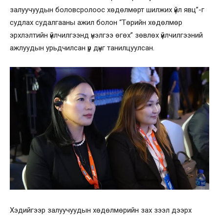
залуучуудын боловсролоос хөдөлмөрт шилжих үйл явц”-г
судлах судалгааны ажил болон “Төрийн хөдөлмөр
эрхлэлтийн үйлчилгээнд үнэлгээ өгөх” зөвлөх үйлчилгээний
ажлуудын урьдчилсан үр дүнг танилцуулсан.
Хэдийгээр залуучуудын хөдөлмөрийн зах зээл дээрх