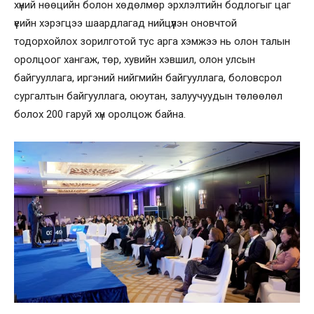
хүний нөөцийн болон хөдөлмөр эрхлэлтийн бодлогыг цаг
үеийн хэрэгцээ шаардлагад нийцүүлэн оновчтой
тодорхойлох зорилготой тус арга хэмжээ нь олон талын
оролцоог хангаж, төр, хувийн хэвшил, олон улсын
байгууллага, иргэний нийгмийн байгууллага, боловсрол
сургалтын байгууллага, оюутан, залуучуудын төлөөлөл
болох 200 гаруй хүн оролцож байна.