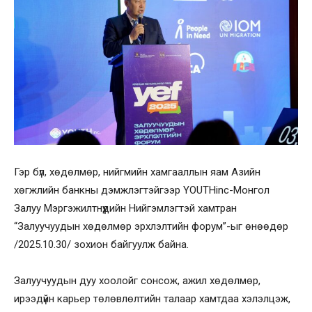
Гэр бүл, хөдөлмөр, нийгмийн хамгааллын яам Азийн
хөгжлийн банкны дэмжлэгтэйгээр YOUTHinc-Монгол
Залуу Мэргэжилтнүүдийн Нийгэмлэгтэй хамтран
“Залуучуудын хөдөлмөр эрхлэлтийн форум”-ыг өнөөдөр
/2025.10.30/ зохион байгуулж байна.
Залуучуудын дуу хоолойг сонсож, ажил хөдөлмөр,
ирээдүйн карьер төлөвлөлтийн талаар хамтдаа хэлэлцэж,