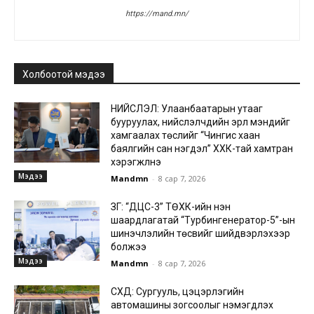
https://mand.mn/
Холбоотой мэдээ
НИЙСЛЭЛ: Улаанбаатарын утааг
бууруулах, нийслэлчүүдийн эрүүл мэндийг
хамгаалах төслийг “Чингис хаан
баялгийн сан нэгдэл” ХХК-тай хамтран
хэрэгжүүлнэ
Мэдээ
Mandmn
-
8 сар 7, 2026
ЗГ: “ДЦС-3” ТӨХК-ийн нэн
шаардлагатай “Турбингенератор-5”-ын
шинэчлэлийн төсвийг шийдвэрлэхээр
болжээ
Мэдээ
Mandmn
-
8 сар 7, 2026
СХД: Сургууль, цэцэрлэгийн
автомашины зогсоолыг нэмэгдүүлэх