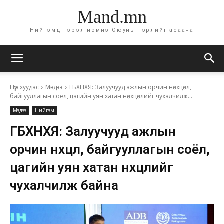
Mand.mn
Нийгэмд гэрэл нэмнэ-Оюуны гэрлийг асаана
Нүүр хуудас
Мэдээ
ГБХНХЯ: Залуучууд ажлын орчин нөхцөл,
байгууллагын соёл, цагийн уян хатан нөхцөлийг чухалчилж...
Мэдээ
Нийгэм
ГБХНХЯ: Залуучууд ажлын
орчин нөхцөл, байгууллагын соёл,
цагийн уян хатан нөхцөлийг
чухалчилж байна