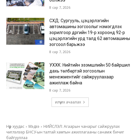
8 сар 7, 2026
СХД: Сургууль, цэцэрлэгийн
автомашины зогсоолыг нэмэгдүүлэх
зорилгоор дүүргийн 19-р хороонд 92-р
цэцэрлэгийн урд талд 62 автомашины
зогсоол барьжээ
8 сар 7, 2026
УХХК: Нийтийн эзэмшлийн 50 байршил
дахь төлбөртэй зогсоолын
менежментийг сайжруулахаар
ажиллаж байна
8 сар 7, 2026
илүү их ачаалах