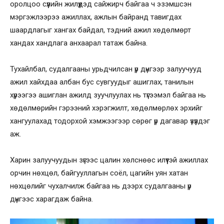
оролцоо сүүлийн жилүүдэд сайжирч байгаа ч эзэмшсэн
мэргэжлээрээ ажиллах, ажлын байранд тавигдах
шаардлагыг хангах байдал, тэдний ажил хөдөлмөрт
хандах хандлага анхаарал татаж байна.
Тухайлбал, судалгааны урьдчилсан үр дүнгээр залуучууд
ажил хайхдаа албан бус сувгуудыг ашиглах, танилын
хүрээгээ ашиглан ажилд зуучлуулах нь түгээмэл байгаа нь
хөдөлмөрийн гэрээний хэрэгжилт, хөдөлмөрлөх эрхийг
хангуулахад тодорхой хэмжээгээр сөрөг үр дагавар үзүүлдэг
аж.
Харин залуучуудын зүгээс цалин хөлснөөс илүүтэй ажиллах
орчин нөхцөл, байгууллагын соёл, цагийн уян хатан
нөхцөлийг чухалчилж байгаа нь дээрх судалгааны үр
дүнгээс харагдаж байна.