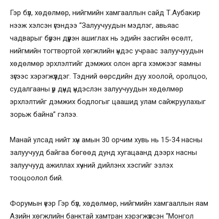
Гэр бүл, хөдөлмөр, нийгмийн хамгааллын сайд Т.Аубакир
нээж хэлсэн үгэндээ “Залуучуудын мэдлэг, авьяас
чадварыг бүрэн дүүрэн ашиглах нь эдийн засгийн өсөлт,
нийгмийн тогтвортой хөгжлийн үндэс учраас залуучуудын
хөдөлмөр эрхлэлтийг дэмжих олон арга хэмжээг яамны
зүгээс хэрэгжүүлдэг. Тэдний өөрсдийн дуу хоолой, оролцоо,
судалгааны үр дүнд үндэслэн залуучуудын хөдөлмөр
эрхлэлтийг дэмжих бодлогыг цаашид улам сайжруулахыг
зорьж байна” гэлээ.
Манай улсад нийт хүн амын 30 орчим хувь нь 15-34 насны
залуучууд байгаа бөгөөд дунд хугацаанд дээрх насны
залуучууд ажиллах хүчний дийлэнх хэсгийг эзлэх
тооцоолол бий.
Форумын үеэр Гэр бүл, хөдөлмөр, нийгмийн хамгааллын яам
Азийн хөгжлийн банктай хамтран хэрэгжүүлсэн “Монгол