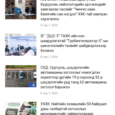
бууруулах, нийслэлчүүдийн эрүүл мэндийг
хамгаалах төслийг “Чингис хаан
баялгийн сан нэгдэл” ХХК-тай хамтран
хэрэгжүүлнэ
8 сар 7, 2026
ЗГ: “ДЦС-3” ТӨХК-ийн нэн
шаардлагатай “Турбингенератор-5”-ын
шинэчлэлийн төсвийг шийдвэрлэхээр
болжээ
8 сар 7, 2026
СХД: Сургууль, цэцэрлэгийн
автомашины зогсоолыг нэмэгдүүлэх
зорилгоор дүүргийн 19-р хороонд 92-р
цэцэрлэгийн урд талд 62 автомашины
зогсоол барьжээ
8 сар 7, 2026
УХХК: Нийтийн эзэмшлийн 50 байршил
дахь төлбөртэй зогсоолын
менежментийг сайжруулахаар