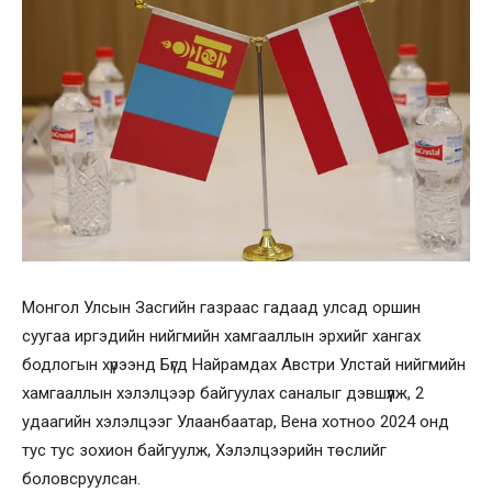
Монгол Улсын Засгийн газраас гадаад улсад оршин
суугаа иргэдийн нийгмийн хамгааллын эрхийг хангах
бодлогын хүрээнд Бүгд Найрамдах Австри Улстай нийгмийн
хамгааллын хэлэлцээр байгуулах саналыг дэвшүүлж, 2
удаагийн хэлэлцээг Улаанбаатар, Вена хотноо 2024 онд
тус тус зохион байгуулж, Хэлэлцээрийн төслийг
боловсруулсан.