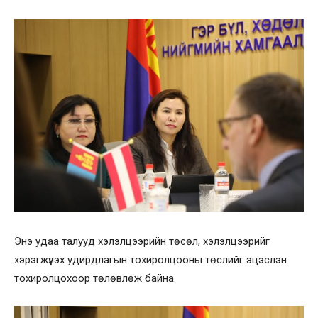
Энэ удаа талууд хэлэлцээрийн төсөл, хэлэлцээрийг
хэрэгжүүлэх удирдлагын тохиролцооны төслийг эцэслэн
тохиролцохоор төлөвлөж байна.