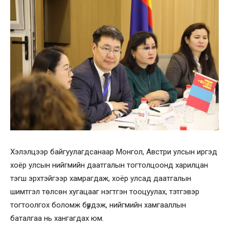
Хэлэлцээр байгуулагдсанаар Монгол, Австри улсын иргэд
хоёр улсын нийгмийн даатгалын тогтолцоонд харилцан
тэгш эрхтэйгээр хамрагдаж, хоёр улсад даатгалын
шимтгэл төлсөн хугацааг нэгтгэн тооцуулах, тэтгэвэр
тогтоолгох боломж бүрдэж, нийгмийн хамгааллын
баталгаа нь хангагдах юм.