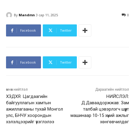
By
Mandmn
3 сар 11, 2025
0
Facebook
Twitter
Facebook
Twitter
өмнөх нийтлэл
Дараагийн нийтлэл
ХЗДХЯ: Цагдаагийн
НИЙСЛЭЛ:
байгууллагын хамтын
Д.Даваадоржжав: Зам
ажиллагааны тухай Монгол
талбай цэвэрлэгч шүүрт
улс, БНЧУ хоорондын
машинаар 10-15 хүний ажлыг
хэлэлцээрийг үзэглэлээ
хөнгөвчилдөг