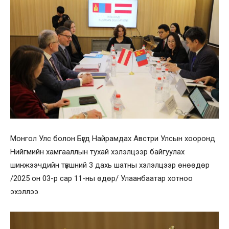
Монгол Улс болон Бүгд Найрамдах Австри Улсын хооронд
Нийгмийн хамгааллын тухай хэлэлцээр байгуулах
шинжээчдийн түвшний 3 дахь шатны хэлэлцээр өнөөдөр
/2025 он 03-р сар 11-ны өдөр/ Улаанбаатар хотноо
эхэллээ.