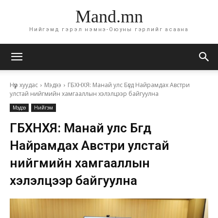
Mand.mn
Нийгэмд гэрэл нэмнэ-Оюуны гэрлийг асаана
Нүүр хуудас
Мэдээ
ГБХНХЯ: Манай улс Бүгд Найрамдах Австри
улстай нийгмийн хамгааллын хэлэлцээр байгуулна
Мэдээ
Нийгэм
ГБХНХЯ: Манай улс Бүгд
Найрамдах Австри улстай
нийгмийн хамгааллын
хэлэлцээр байгуулна