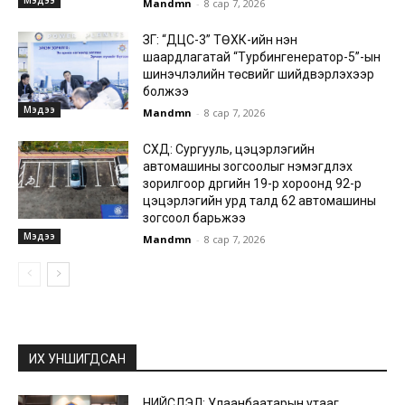
Мэдээ
Mandmn
-
8 сар 7, 2026
ЗГ: “ДЦС-3” ТӨХК-ийн нэн
шаардлагатай “Турбингенератор-5”-ын
шинэчлэлийн төсвийг шийдвэрлэхээр
болжээ
Мэдээ
Mandmn
-
8 сар 7, 2026
СХД: Сургууль, цэцэрлэгийн
автомашины зогсоолыг нэмэгдүүлэх
зорилгоор дүүргийн 19-р хороонд 92-р
цэцэрлэгийн урд талд 62 автомашины
зогсоол барьжээ
Мэдээ
Mandmn
-
8 сар 7, 2026
ИХ УНШИГДСАН
НИЙСЛЭЛ: Улаанбаатарын утааг