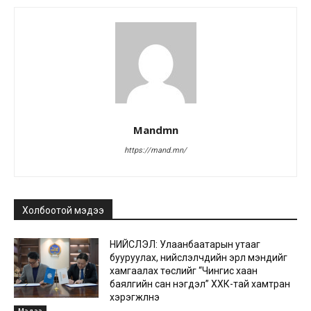
Mandmn
https://mand.mn/
Холбоотой мэдээ
НИЙСЛЭЛ: Улаанбаатарын утааг
бууруулах, нийслэлчүүдийн эрүүл мэндийг
хамгаалах төслийг “Чингис хаан
баялгийн сан нэгдэл” ХХК-тай хамтран
хэрэгжүүлнэ