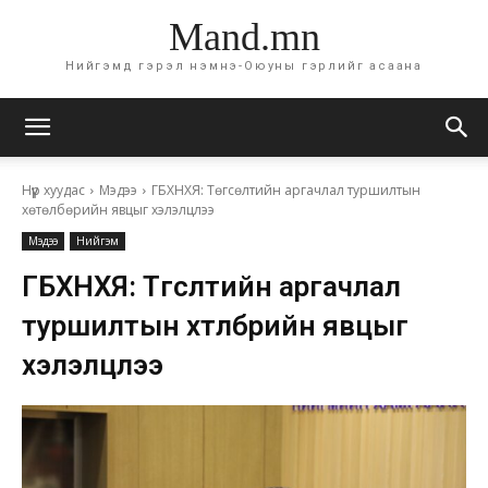
Mand.mn
Нийгэмд гэрэл нэмнэ-Оюуны гэрлийг асаана
Нүүр хуудас
Мэдээ
ГБХНХЯ: Төгсөлтийн аргачлал туршилтын
хөтөлбөрийн явцыг хэлэлцлээ
Мэдээ
Нийгэм
ГБХНХЯ: Төгсөлтийн аргачлал
туршилтын хөтөлбөрийн явцыг
хэлэлцлээ