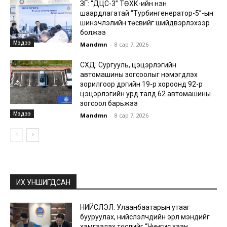
ЗГ: “ДЦС-3” ТӨХК-ийн нэн
шаардлагатай “Турбингенератор-5”-ын
шинэчлэлийн төсвийг шийдвэрлэхээр
болжээ
Мэдээ
Mandmn
-
8 сар 7, 2026
СХД: Сургууль, цэцэрлэгийн
автомашины зогсоолыг нэмэгдүүлэх
зорилгоор дүүргийн 19-р хороонд 92-р
цэцэрлэгийн урд талд 62 автомашины
зогсоол барьжээ
Мэдээ
Mandmn
-
8 сар 7, 2026
ИХ УНШИГДСАН
НИЙСЛЭЛ: Улаанбаатарын утааг
бууруулах, нийслэлчүүдийн эрүүл мэндийг
хамгаалах төслийг “Чингис хаан