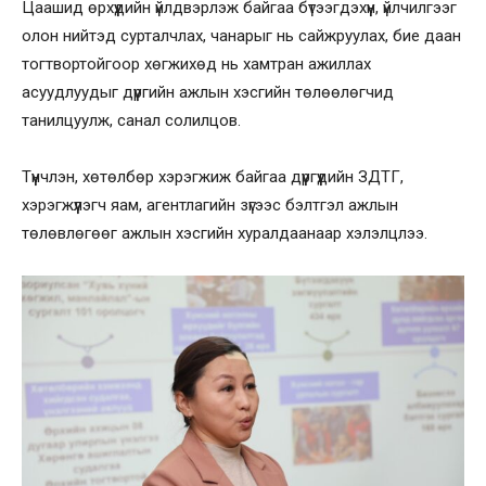
Цаашид өрхүүдийн үйлдвэрлэж байгаа бүтээгдэхүүн, үйлчилгээг
олон нийтэд сурталчлах, чанарыг нь сайжруулах, бие даан
тогтвортойгоор хөгжихөд нь хамтран ажиллах
асуудлуудыг дүүргийн ажлын хэсгийн төлөөлөгчид
танилцуулж, санал солилцов.
Түүнчлэн, хөтөлбөр хэрэгжиж байгаа дүүргүүдийн ЗДТГ,
хэрэгжүүлэгч яам, агентлагийн зүгээс бэлтгэл ажлын
төлөвлөгөөг ажлын хэсгийн хуралдаанаар хэлэлцлээ.