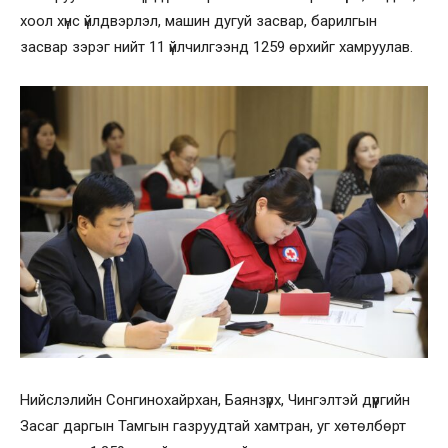
хоол хүнс үйлдвэрлэл, машин дугуй засвар, барилгын
засвар зэрэг нийт 11 үйлчилгээнд 1259 өрхийг хамруулав.
Нийслэлийн Сонгинохайрхан, Баянзүрх, Чингэлтэй дүүргийн
Засаг даргын Тамгын газруудтай хамтран, уг хөтөлбөрт