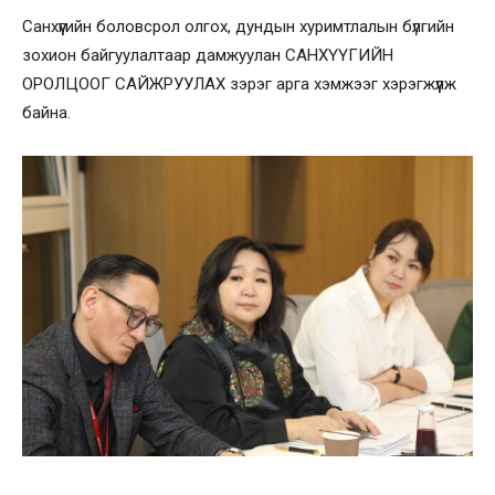
Санхүүгийн боловсрол олгох, дундын хуримтлалын бүлгийн
зохион байгуулалтаар дамжуулан САНХҮҮГИЙН
ОРОЛЦООГ САЙЖРУУЛАХ зэрэг арга хэмжээг хэрэгжүүлж
байна.