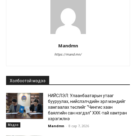
Mandmn
https://mand.mn/
Холбоотой мэдээ
НИЙСЛЭЛ: Улаанбаатарын утааг
бууруулах, нийслэлчүүдийн эрүүл мэндийг
хамгаалах төслийг “Чингис хаан
баялгийн сан нэгдэл” ХХК-тай хамтран
хэрэгжүүлнэ
Мэдээ
Mandmn
-
8 сар 7, 2026