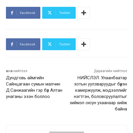
Facebook
Twitter
Facebook
Twitter
өмнөх нийтлэл
Дараагийн нийтлэл
Дундговь аймгийн
НИЙСЛЭЛ: Улаанбаатар
Сайнцагаан сумын малчин
хотын уулзваруудыг бүрэн
Д.Санжаагийн гэр бүл Алтан
камержуулж, мэдээллийг
унаганы эзэн боллоо
нэгтгэн, боловсруулалтыг
хиймэл оюун ухаанаар хийж
байна