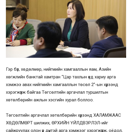
Гэр бүл, хөдөлмөр, нийгмийн хамгааллын яам, Азийн
хөгжлийн банктай хамтран “Цар тахлын үед хариу арга
хэмжээ авах нийгмийн хамгааллын төсөл 2”-ын хүрээнд
хэрэгжүүлж байгаа Төгсөлтийн аргачлал туршилтын
хөтөлбөрийн ажлын хэсгийн хурал боллоо.
Төгсөлтийн аргачлал хөтөлбөрийн хүрээнд ХАЛАМЖААС
ХӨДӨЛМӨРТ шилжих, ӨРХИЙН ҮЙЛДВЭРЛЭЛ-ийг
сайжруулах олон үр дүнтэй арга хэмжээг хэрэгжүүлж, оёдол,