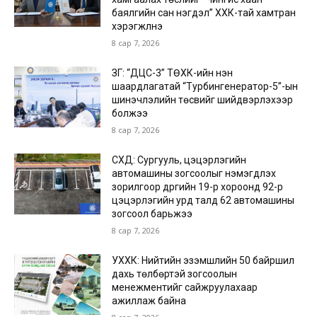
баялгийн сан нэгдэл” ХХК-тай хамтран
хэрэгжүүлнэ
8 сар 7, 2026
ЗГ: “ДЦС-3” ТӨХК-ийн нэн
шаардлагатай “Турбингенератор-5”-ын
шинэчлэлийн төсвийг шийдвэрлэхээр
болжээ
8 сар 7, 2026
СХД: Сургууль, цэцэрлэгийн
автомашины зогсоолыг нэмэгдүүлэх
зорилгоор дүүргийн 19-р хороонд 92-р
цэцэрлэгийн урд талд 62 автомашины
зогсоол барьжээ
8 сар 7, 2026
УХХК: Нийтийн эзэмшлийн 50 байршил
дахь төлбөртэй зогсоолын
менежментийг сайжруулахаар
ажиллаж байна