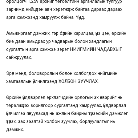
оролцогч 1,259 өрхийг төгсөлтийн аргачлалын тулгуур
зарчимд нийцүүлэн авч хэрэгжүүлж байгаа дараах дараах
арга хэмжээнд хамруулж байна. Үүнд.
Амьжиргааг дэмжих, гэр бүлийн харилцаа, үнэ цэн, өрхийн
бие даан амьдрах ур чадварын болон хандлагын
сургалтын арга хэмжээ зэрэг НИЙГМИЙН ЧАДАВХЫГ
сайжруулах,
Эрүүл мэнд, боловсролын болон холбогдох нийгмийн
хамгааллын үйлчилгээнд ХОЛБОН ЗУУЧЛАХ,
Өрхийн үйлдвэрлэл эрхлэгчдийн орлогын эх үүсвэрийг нь
төрөлжүүлэх зорилгоор сургалтанд хамруулах, үйлдвэрлэл
үйлчилгээ явуулахад нь ажлын байрны түрээсийн дэмжлэг
үзүүлэх, зах зээлтэй холбон зуучлах, борлуулалтыг нь
дэмжих,