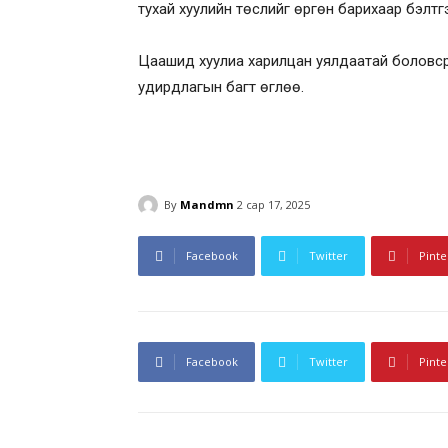
тухай хуулийн төслийг өргөн барихаар бэлтг
Цаашид хуулиа харилцан уялдаатай боловс
удирдлагын багт өглөө.
By
Mandmn
2 сар 17, 2025
Facebook
Twitter
Pinte
Facebook
Twitter
Pinte