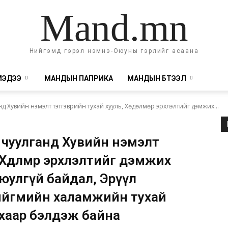
Mand.mn
Нийгэмд гэрэл нэмнэ-Оюуны гэрлийг асаана
МЭДЭЭ
МАНДЫН ПАПРИКА
МАНДЫН БҮТЭЭЛ
д Хувийн нэмэлт тэтгэврийн тухай хууль, Хөдөлмөр эрхлэлтийг дэмжих...
 чуулганд Хувийн нэмэлт
 Хөдөлмөр эрхлэлтийг дэмжих
 аюулгүй байдал, Эрүүл
Нийгмийн халамжийн тухай
рихаар бэлдэж байна