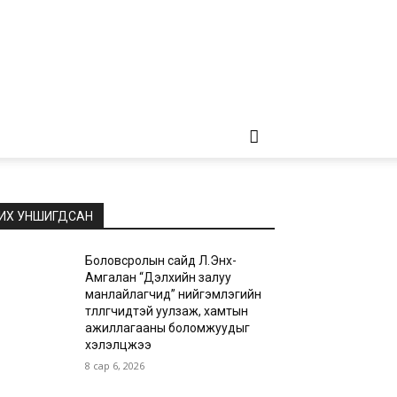
ИХ УНШИГДСАН
Боловсролын сайд Л.Энх-
Амгалан “Дэлхийн залуу
манлайлагчид” нийгэмлэгийн
төлөөлөгчидтэй уулзаж, хамтын
ажиллагааны боломжуудыг
хэлэлцжээ
8 сар 6, 2026