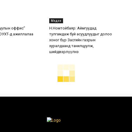
Мэдээ
уулын оффис”
Н.Номтойбаяр: Аймгуудад
ОУХТ-д ажиллалаа
тулгамдаж буй асуудлуудыг долоо
хоног бүр Засгийн газрын
хуралдаанд танилцуулж,
шийдвэрлүүлнэ