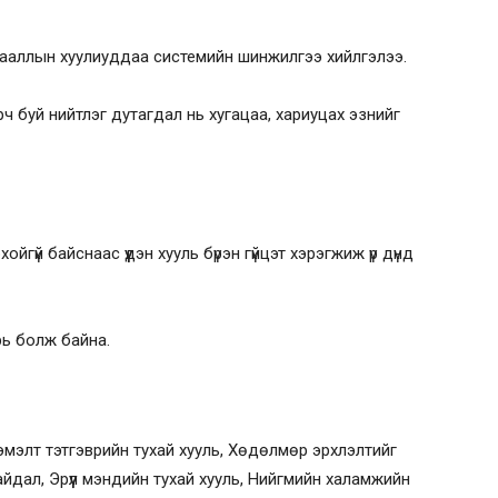
ааллын хуулиуддаа системийн шинжилгээ хийлгэлээ.
 буй нийтлэг дутагдал нь хугацаа, хариуцах эзнийг
хойгүй байснаас үүдэн хууль бүрэн гүйцэт хэрэгжиж үр дүнд
урь болж байна.
мэлт тэтгэврийн тухай хууль, Хөдөлмөр эрхлэлтийг
йдал, Эрүүл мэндийн тухай хууль, Нийгмийн халамжийн