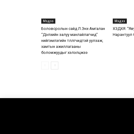
Мэдээ
Мэдээ
Боловсролын сайд Л.Энх-Амгалан
ХЗДХЯ: “Яв
“Дэлхийн залуу манлайлагчид”
Нарантуул 
нийгэмлэгийн төлөөлөгчидтэй уулзаж,
хамтын ажиллагааны
боломжуудыг хэлэлцжээ