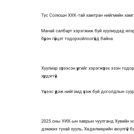
Тус Солюшн ХХК-тай хамтран нийгмийн хамг
Манай салбарт хэрэгжиж буй хуулиудад илэрч
бүрэн гүйцэт тодорхойлоогүйд байна.
Хуулиар хүлээсэн үүргийг хэрэгжүүлэх эзэн тодор
хүрдэггүй.
Үүнээс үүдэж нийгэмд үүсэж буй доголдлын су
2025 оны УИХ-ын хаврын чуулганд Хувийн нэ
дэмжих тухай хууль, Хөдөлмөрийн аюулгүй ба