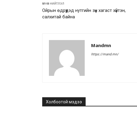
өмнөх нийтлэл
Ойрын өдрүүдэд нутгийн зүүн хагаст хүйтэн,
салхитай байна
Mandmn
https://mand.mn/
Холбоотой мэдээ