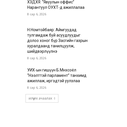
ХЗДХЯ: “Явуулын оффис”
Нарантуул ОУХТ-д ажиллалаа
8 сар 6, 2026
Н.Номтойбаяр: Аймгуудад
тулгамдаж буй асуудлуудыг
долоо хоног бүр Засгийн газрын
хуралдаанд танилцуулж,
шийдвэрлүүлнэ
8 сар 6, 2026
УИХ-ын гишүүн Б.Мөнхсоёл
“Нээлттэй парламент” танхимд
ажиллаж, иргэдтэй уулзлаа
8 сар 6, 2026
илүү их ачаалах