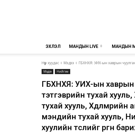
ЭХЛЭЛ
МАНДЫН LIVE
МАНДЫН 
Нүүр хуудас
Мэдээ
ГБХНХЯ: УИХ-ын хаврын чуулган
Мэдээ
Нийгэм
ГБХНХЯ: УИХ-ын хаврын
тэтгэврийн тухай хууль,
тухай хууль, Хөдөлмөрийн
мэндийн тухай хууль, 
хуулийн төслийг өргөн ба