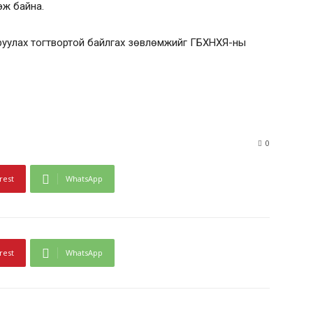
эж байна.
руулах тогтвортой байлгах зөвлөмжийг ГБХНХЯ-ны
0
rest
WhatsApp
rest
WhatsApp