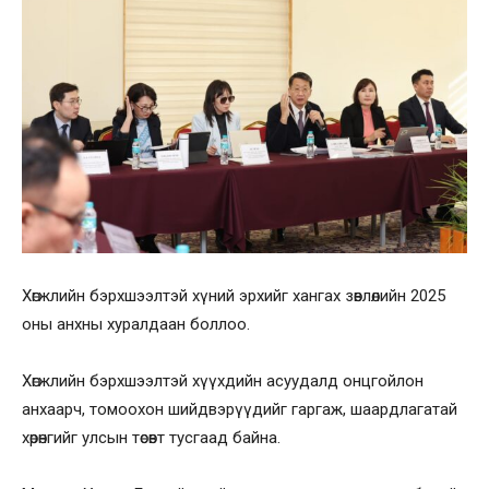
Хөгжлийн бэрхшээлтэй хүний эрхийг хангах зөвлөлийн 2025
оны анхны хуралдаан боллоо.
Хөгжлийн бэрхшээлтэй хүүхдийн асуудалд онцгойлон
анхаарч, томоохон шийдвэрүүдийг гаргаж, шаардлагатай
хөрөнгийг улсын төсөвт тусгаад байна.