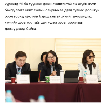
хүрээнд 25 ба түүнээс дээш ажилтантай аж ахуйн нэгж,
байгууллага нийт ажлын байрныхаа дөрвөн хувиас доошгүй
орон тоонд хөгжлийн бэрхшээлтэй хүнийг ажиллуулах
хуулийн хэрэгжилтийг хангуулна зэрэг зорилтыг
дэвшүүлээд байна.