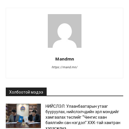
Mandmn
https://mand.mn/
Холбоотой мэдээ
НИЙСЛЭЛ: Улаанбаатарын утааг
бууруулах, нийслэлчүүдийн эрүүл мэндийг
хамгаалах төслийг “Чингис хаан
баялгийн сан нэгдэл” ХХК-тай хамтран
хэрэгжүүлнэ