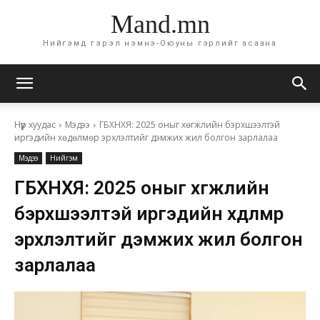
Mand.mn
Нийгэмд гэрэл нэмнэ-Оюуны гэрлийг асаана
Нүүр хуудас
Мэдээ
ГБХНХЯ: 2025 оныг хөгжлийн бэрхшээлтэй
иргэдийн хөдөлмөр эрхлэлтийг дэмжих жил болгон зарлалаа
Мэдээ
Нийгэм
ГБХНХЯ: 2025 оныг хөгжлийн
бэрхшээлтэй иргэдийн хөдөлмөр
эрхлэлтийг дэмжих жил болгон
зарлалаа