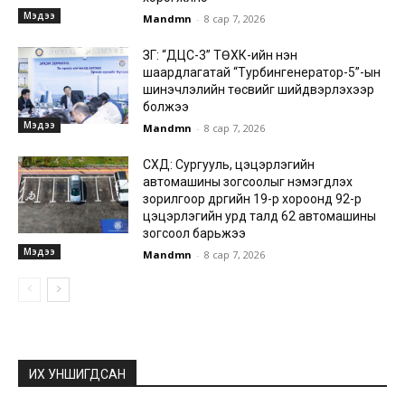
Мэдээ
Mandmn
-
8 сар 7, 2026
ЗГ: “ДЦС-3” ТӨХК-ийн нэн
шаардлагатай “Турбингенератор-5”-ын
шинэчлэлийн төсвийг шийдвэрлэхээр
болжээ
Мэдээ
Mandmn
-
8 сар 7, 2026
СХД: Сургууль, цэцэрлэгийн
автомашины зогсоолыг нэмэгдүүлэх
зорилгоор дүүргийн 19-р хороонд 92-р
цэцэрлэгийн урд талд 62 автомашины
зогсоол барьжээ
Мэдээ
Mandmn
-
8 сар 7, 2026
ИХ УНШИГДСАН