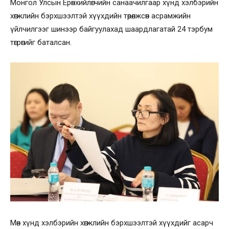
Монгол Улсын Ерөнхийлөгчийн санаачилгаар хүнд хэлбэрийн
хөгжлийн бэрхшээлтэй хүүхдийн төрөлжсөн асрамжийн
үйлчилгээг шинээр байгуулахад шаардлагатай 24 тэрбум
төгрөгийг баталсан.
Мөн хүнд хэлбэрийн хөгжлийн бэрхшээлтэй хүүхдийг асарч