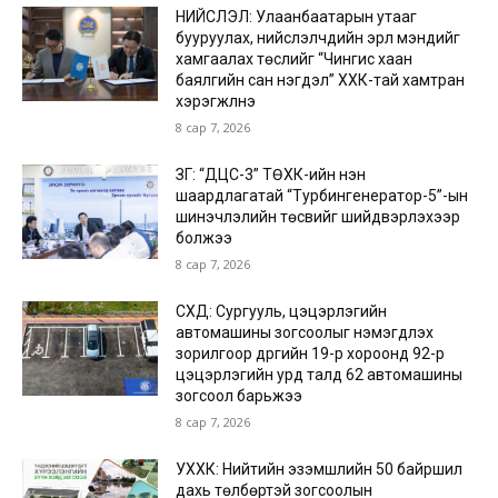
НИЙСЛЭЛ: Улаанбаатарын утааг
бууруулах, нийслэлчүүдийн эрүүл мэндийг
хамгаалах төслийг “Чингис хаан
баялгийн сан нэгдэл” ХХК-тай хамтран
хэрэгжүүлнэ
8 сар 7, 2026
ЗГ: “ДЦС-3” ТӨХК-ийн нэн
шаардлагатай “Турбингенератор-5”-ын
шинэчлэлийн төсвийг шийдвэрлэхээр
болжээ
8 сар 7, 2026
СХД: Сургууль, цэцэрлэгийн
автомашины зогсоолыг нэмэгдүүлэх
зорилгоор дүүргийн 19-р хороонд 92-р
цэцэрлэгийн урд талд 62 автомашины
зогсоол барьжээ
8 сар 7, 2026
УХХК: Нийтийн эзэмшлийн 50 байршил
дахь төлбөртэй зогсоолын