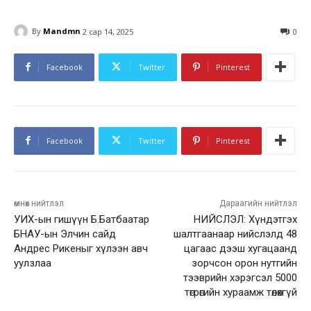
By
Mandmn
2 сар 14, 2025
0
Facebook
Twitter
Pinterest
Facebook
Twitter
Pinterest
өмнөх нийтлэл
Дараагийн нийтлэл
УИХ-ын гишүүн Б.Батбаатар
НИЙСЛЭЛ: Хүндэтгэх
БНАУ-ын Элчин сайд
шалтгаанаар нийслэлд 48
Андрес Рикеныг хүлээн авч
цагаас дээш хугацаанд
уулзлаа
зорчсон орон нутгийн
тээврийн хэрэгсэл 5000
төгрөгийн хураамж төлөхгүй