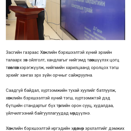
Засгийн газраас Хөгжлийн бэрхшээлтэй хүний эрхийн
талаарх зөв ойлголт, хандлагыг нийгэмд төлөвшүүлэх цогц
төлөвлөгөөг хэрэгжүүлж, нийгмийн харилцаанд оролцох тэгш
эрхийг хангах эрх зүйн орчныг сайжруулна.
Саадгүй байдал, хүртээмжийн тухай хуулийг батлуулж,
хөгжлийн бэрхшээлтэй хүний тэгш, хүртээмжтэй дэд
бүтцийн стандартыг бүх төрлийн орон сууц, худалдаа,
үйлчилгээний байгууллагуудад мөрдүүлнэ.
Хөгжлийн бэрхшээлтэй иргэдийн хөдөлмөр эрхлэлтийг дэмжих