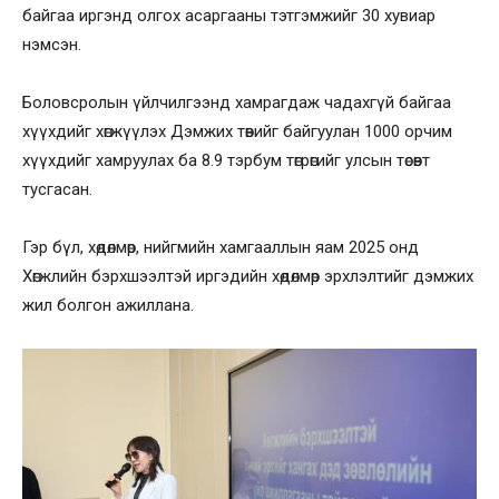
байгаа иргэнд олгох асаргааны тэтгэмжийг 30 хувиар
нэмсэн.
Боловсролын үйлчилгээнд хамрагдаж чадахгүй байгаа
хүүхдийг хөгжүүлэх Дэмжих төвийг байгуулан 1000 орчим
хүүхдийг хамруулах ба 8.9 тэрбум төгрөгийг улсын төсөвт
тусгасан.
Гэр бүл, хөдөлмөр, нийгмийн хамгааллын яам 2025 онд
Хөгжлийн бэрхшээлтэй иргэдийн хөдөлмөр эрхлэлтийг дэмжих
жил болгон ажиллана.