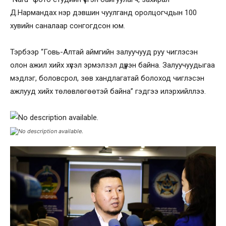
Д.Нармандах нэр дэвшин чуулганд оролцогчдын 100
хувийн саналаар сонгогдсон юм.
Тэрбээр “Говь-Алтай аймгийн залуучууд руу чиглэсэн
олон ажил хийх хүсэл эрмэлзэл дүүрэн байна. Залуучуудыгаа
мэдлэг, боловсрол, зөв хандлагатай болоход чиглэсэн
ажлууд хийх төлөвлөгөөтэй байна” гэдгээ илэрхийллээ.