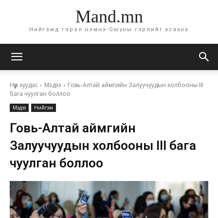
Mand.mn
Нийгэмд гэрэл нэмнэ-Оюуны гэрлийг асаана
Нүүр хуудас
Мэдээ
Говь-Алтай аймгийн Залуучуудын холбооны III
бага чуулган боллоо
Мэдээ
Нийгэм
Говь-Алтай аймгийн
Залуучуудын холбооны III бага
чуулган боллоо