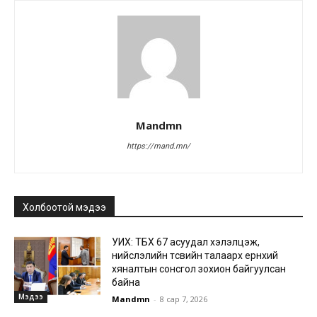
Mandmn
https://mand.mn/
Холбоотой мэдээ
УИХ: ТБХ 67 асуудал хэлэлцэж,
нийслэлийн төсвийн талаарх ерөнхий
хяналтын сонсгол зохион байгуулсан
байна
Мэдээ
Mandmn
-
8 сар 7, 2026