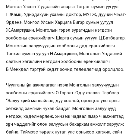
Монгол Улсын 7 удаагийн аварга Төгрөг сумын уугуул
Г.Жамц, Удирдахуйн ухааны доктор, МУГЖ, дуучин Ч.Бат-
Эрдэнэ, Монгол Улсын Харцага Бигэр сумын уугуул
Ж.Амартүвшин, Монголын гэрэл зурагчдын нэгдсэн
холбооны ерөнхийлөгч Шарга сумын уугуул Ц.Батбаатар,
Монголын залуучуудын холбооны дэд ерөнхийлөгч
Тонхил сумын уугуул Н.Амартүвшин, Монголын Үндэсний
сайтын хөгжлийн нэгдсэн холбооны ерөнхийлөгч
Б.Мөнхдөл тэргүүтэй хүндэт зочид төлөөлөгчид оролцлоо.
Чуулганы үйл ажиллагааг нээж Монголын залуучуудын
холбооны ерөнхийлөгч О.Гэрэлт-Од үг хэллээ. Тэрбээр
“Залуу хүний манлайлал, дуу хоолой, оролцоо улс орны
хөгжилд хамгийн чухал байдаг. Монголын залуучууд
нэгдэж, хөдөлмөрлөж, хичээж чадвал ямар ч амжилтад
хүрч чаддагийг олон залуусын бахархам амжилт харуулж
байна. Тиймээс төрөлх нутаг, улс орныхоо хөгжил, сайн