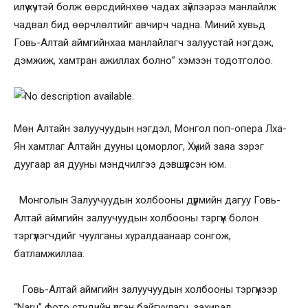
илүү хүчтэй болж өөрсдийнхөө чадах зүйлээрээ манлайлж
чадвал бид өөрчлөлтийг авчирч чадна. Миний хувьд
Говь-Алтай аймгийнхаа манлайлагч залуустай нэгдэж,
дэмжиж, хамтран ажиллах болно” хэмээн тодотголоо.
Мөн Алтайн залуучуудын нэгдэл, Монгол поп-опера Лха-
Ян хамтлаг Алтайн дууны цоморлог, Хүний заяа зэрэг
дуугаар ая дууны мэндчилгээ дэвшүүлсэн юм.
Монголын Залуучуудын холбооны дүрмийн дагуу Говь-
Алтай аймгийн залуучуудын холбооны тэргүүн болон
тэргүүлэгчдийг чуулганы хуралдаанаар сонгож,
батламжиллаа.
Говь-Алтай аймгийн залуучуудын холбооны тэргүүнээр
“Naru” фото студийн үүсгэн байгуулагч, захирал