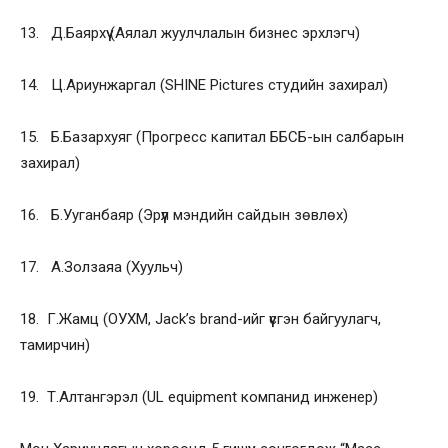
13. Д.Баярхүү (Аялал жуулчлалын бизнес эрхлэгч)
14. Ц.Ариунжаргал (SHINE Pictures студийн захирал)
15. Б.Базархуяг (Прогресс капитал ББСБ-ын салбарын
захирал)
16. Б.Ууганбаяр (Эрүүл мэндийн сайдын зөвлөх)
17. А.Золзаяа (Хуульч)
18. Г.Жамц (ОУХМ, Jack’s brand-ийг үүсгэн байгуулагч,
тамирчин)
19. Т.Алтангэрэл (UL equipment компанид инженер)