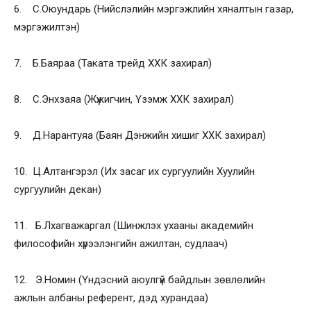
6. С.Оюундарь (Нийслэлийн мэргэжлийн хяналтын газар,
мэргэжилтэн)
7. Б.Баяраа (Таката трейд ХХК захирал)
8. С.Энхзаяа (Жүжигчин, Үзэмж ХХК захирал)
9. Д.Нарантуяа (Баян Дэнжийн хишиг ХХК захирал)
10. Ц.Алтангэрэл (Их засаг их сургуулийн Хуулийн
сургуулийн декан)
11. Б.Лхагважаргал (Шинжлэх ухааны академийн
философийн хүрээлэнгийн ажилтан, судлаач)
12. Э.Номин (Үндэсний аюулгүй байдлын зөвлөлийн
ажлын албаны референт, дэд хурандаа)