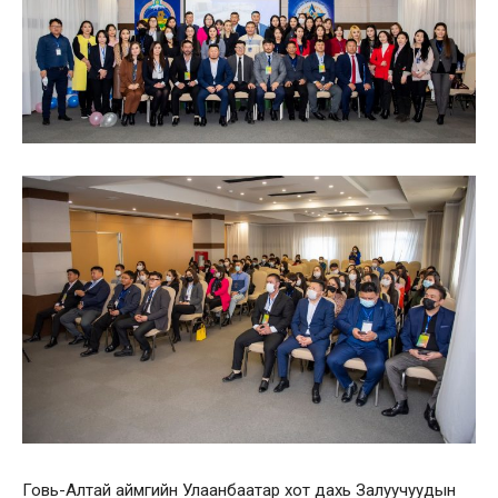
Говь-Алтай аймгийн Улаанбаатар хот дахь Залуучуудын