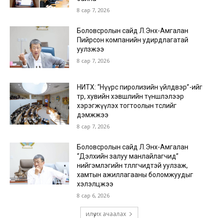
8 сар 7, 2026
Боловсролын сайд Л.Энх-Амгалан
Пийрсон компанийн удирдлагатай
уулзжээ
8 сар 7, 2026
НИТХ: “Нүүрс пиролизийн үйлдвэр”-ийг
төр, хувийн хэвшлийн түншлэлээр
хэрэгжүүлэх тогтоолын төслийг
дэмжжээ
8 сар 7, 2026
Боловсролын сайд Л.Энх-Амгалан
“Дэлхийн залуу манлайлагчид”
нийгэмлэгийн төлөөлөгчидтэй уулзаж,
хамтын ажиллагааны боломжуудыг
хэлэлцжээ
8 сар 6, 2026
илүү их ачаалах