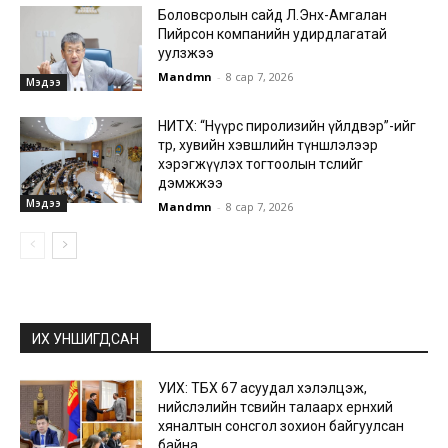
Боловсролын сайд Л.Энх-Амгалан
Пийрсон компанийн удирдлагатай
уулзжээ
Mandmn
-
8 сар 7, 2026
Мэдээ
НИТХ: “Нүүрс пиролизийн үйлдвэр”-ийг
төр, хувийн хэвшлийн түншлэлээр
хэрэгжүүлэх тогтоолын төслийг
дэмжжээ
Мэдээ
Mandmn
-
8 сар 7, 2026
ИХ УНШИГДСАН
УИХ: ТБХ 67 асуудал хэлэлцэж,
нийслэлийн төсвийн талаарх ерөнхий
хяналтын сонсгол зохион байгуулсан
байна