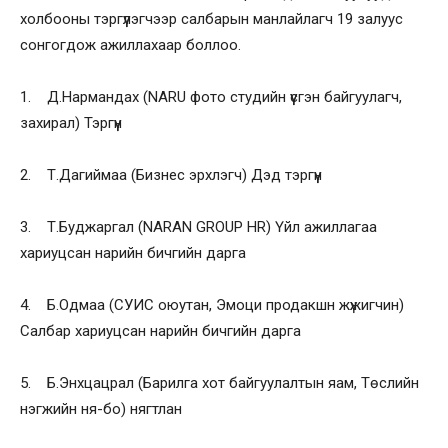
холбооны тэргүүлэгчээр салбарын манлайлагч 19 залуус
сонгогдож ажиллахаар боллоо.
1. Д.Нармандах (NARU фото студийн үүсгэн байгуулагч,
захирал) Тэргүүн
2. Т.Дагиймаа (Бизнес эрхлэгч) Дэд тэргүүн
3. Т.Буджаргал (NARAN GROUP HR) Үйл ажиллагаа
хариуцсан нарийн бичгийн дарга
4. Б.Одмаа (СУИС оюутан, Эмоци продакшн жүжигчин)
Салбар хариуцсан нарийн бичгийн дарга
5. Б.Энхцацрал (Барилга хот байгуулалтын яам, Төслийн
нэгжийн ня-бо) нягтлан