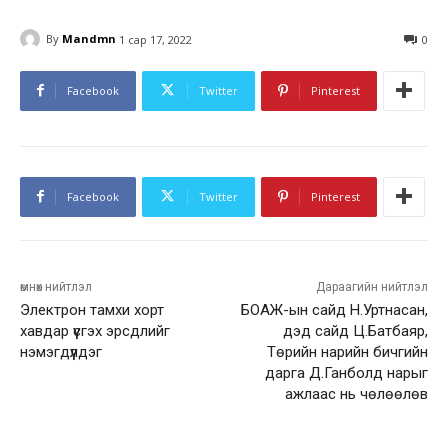
By
Mandmn
1 сар 17, 2022
0
Facebook
Twitter
Pinterest
Facebook
Twitter
Pinterest
өмнөх нийтлэл
Дараагийн нийтлэл
Электрон тамхи хорт
БОАЖ-ын сайд Н.Уртнасан,
хавдар үүсгэх эрсдлийг
дэд сайд Ц.Батбаяр,
нэмэгдүүлдэг
Төрийн нарийн бичгийн
дарга Д.Ганболд нарыг
ажлаас нь чөлөөлөв