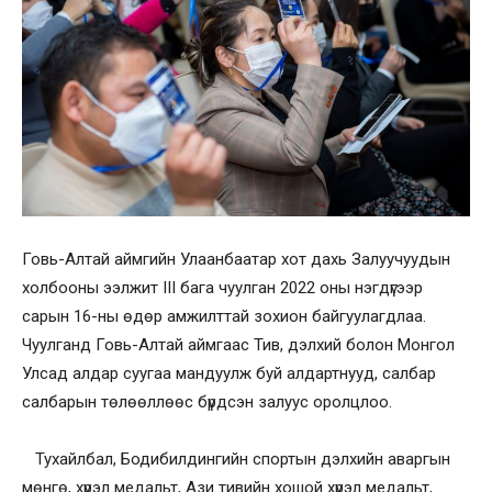
Говь-Алтай аймгийн Улаанбаатар хот дахь Залуучуудын
холбооны ээлжит III бага чуулган 2022 оны нэгдүгээр
сарын 16-ны өдөр амжилттай зохион байгуулагдлаа.
Чуулганд Говь-Алтай аймгаас Тив, дэлхий болон Монгол
Улсад алдар суугаа мандуулж буй алдартнууд, салбар
салбарын төлөөллөөс бүрдсэн залуус оролцлоо.
Тухайлбал, Бодибилдингийн спортын дэлхийн аваргын
мөнгө, хүрэл медальт, Ази тивийн хошой хүрэл медальт,