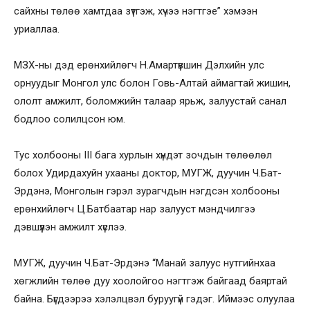
сайхны төлөө хамтдаа зүтгэж, хүчээ нэгтгэе” хэмээн
уриаллаа.
МЗХ-ны дэд ерөнхийлөгч Н.Амартүвшин Дэлхийн улс
орнуудыг Монгол улс болон Говь-Алтай аймагтай жишин,
ололт амжилт, боломжийн талаар ярьж, залуустай санал
бодлоо солилцсон юм.
Тус холбооны III бага хурлын хүндэт зочдын төлөөлөл
болох Удирдахуйн ухааны доктор, МУГЖ, дуучин Ч.Бат-
Эрдэнэ, Монголын гэрэл зурагчдын нэгдсэн холбооны
ерөнхийлөгч Ц.Батбаатар нар залууст мэндчилгээ
дэвшүүлэн амжилт хүслээ.
МУГЖ, дуучин Ч.Бат-Эрдэнэ “Манай залуус нутгийнхаа
хөгжлийн төлөө дуу хоолойгоо нэгтгэж байгаад баяртай
байна. Бүгдээрээ хэлэлцвэл буруугүй гэдэг. Иймээс олуулаа