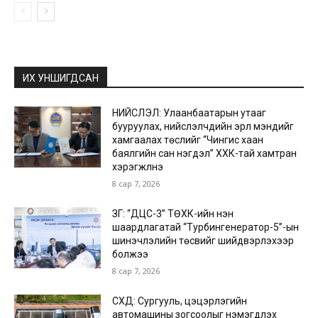
ИХ УНШИГДСАН
НИЙСЛЭЛ: Улаанбаатарын утааг
бууруулах, нийслэлчүүдийн эрүүл мэндийг
хамгаалах төслийг “Чингис хаан
баялгийн сан нэгдэл” ХХК-тай хамтран
хэрэгжүүлнэ
8 сар 7, 2026
ЗГ: “ДЦС-3” ТӨХК-ийн нэн
шаардлагатай “Турбингенератор-5”-ын
шинэчлэлийн төсвийг шийдвэрлэхээр
болжээ
8 сар 7, 2026
СХД: Сургууль, цэцэрлэгийн
автомашины зогсоолыг нэмэгдүүлэх