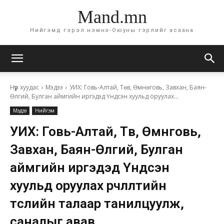
Mand.mn
Нийгэмд гэрэл нэмнэ-Оюуны гэрлийг асаана
Нүүр хуудас
Мэдээ
УИХ: Говь-Алтай, Төв, Өмнөговь, Завхан, Баян-
Өлгий, Булган аймгийн иргэдэд Үндсэн хуульд оруулах...
Мэдээ
Нийгэм
УИХ: Говь-Алтай, Төв, Өмнөговь,
Завхан, Баян-Өлгий, Булган
аймгийн иргэдэд Үндсэн
хуульд оруулах өөрчлөлтийн
төслийн талаар танилцуулж,
саналыг авав