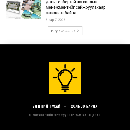
БИДНИЙ ТУХАЙ
ХОЛБОО БАРИХ
© ЗОХИОГЧИЙН ЭРХ ХУУЛИАР ХАМГААЛАГДСАН.