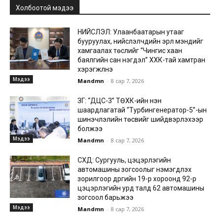
Холбоотой мэдээ
НИЙСЛЭЛ: Улаанбаатарын утааг
бууруулах, нийслэлчүүдийн эрүүл мэндийг
хамгаалах төслийг “Чингис хаан
баялгийн сан нэгдэл” ХХК-тай хамтран
хэрэгжүүлнэ
Мэдээ
Mandmn
-
8 сар 7, 2026
ЗГ: “ДЦС-3” ТӨХК-ийн нэн
шаардлагатай “Турбингенератор-5”-ын
шинэчлэлийн төсвийг шийдвэрлэхээр
болжээ
Мэдээ
Mandmn
-
8 сар 7, 2026
СХД: Сургууль, цэцэрлэгийн
автомашины зогсоолыг нэмэгдүүлэх
зорилгоор дүүргийн 19-р хороонд 92-р
цэцэрлэгийн урд талд 62 автомашины
зогсоол барьжээ
Мэдээ
Mandmn
-
8 сар 7, 2026