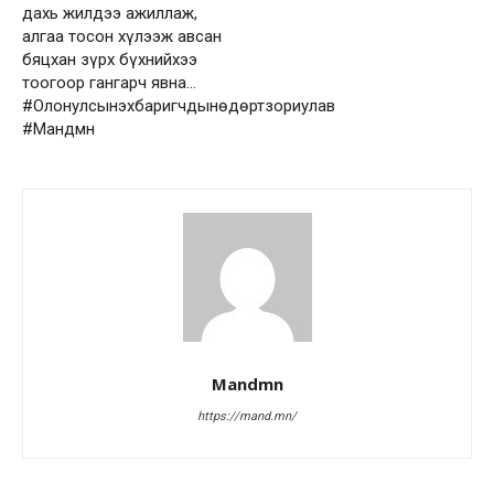
дахь жилдээ ажиллаж,
алгаа тосон хүлээж авсан
бяцхан зүрх бүхнийхээ
тоогоор гангарч явна…
#Олонулсынэхбаригчдынөдөртзориулав
#Мандмн
Mandmn
https://mand.mn/