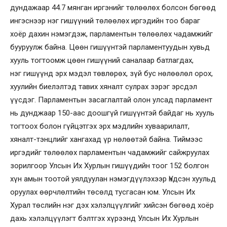
дундажаар 44.7 мянган иргэнийг төлөөлөх болсон бөгөөд
ингэснээр нэг гишүүний төлөөлөх иргэдийн тоо бараг
хоёр дахин нэмэгдэж, парламентын төлөөлөх чадамжийг
бууруулж байна. Цөөн гишүүнтэй парламентуудын хувьд
хууль тогтоомж цөөн гишүүний саналаар батлагдах,
нэг гишүүнд эрх мэдэл төвлөрөх, зүй бус нөлөөлөл орох,
хуулийн биелэлтэд тавих хяналт сулрах зэрэг эрсдэл
үүсдэг. Парламентын засаглалтай олон улсад парламент
нь дунджаар 150-аас доошгүй гишүүнтэй байдаг нь хууль
тогтоох болон гүйцэтгэх эрх мэдлийн хуваарилалт,
хяналт-тэнцлийг хангахад үр нөлөөтэй байна. Тиймээс
иргэдийг төлөөлөх парламентын чадамжийг сайжруулах
зорилгоор Улсын Их Хурлын гишүүдийн тоог 152 болгон
хүн амын тоотой уялдуулан нэмэгдүүлэхээр Үндсэн хуульд
оруулах өөрчлөлтийн төсөлд тусгасан юм. Улсын Их
Хурал төслийн нэг дэх хэлэлцүүлгийг хийсэн бөгөөд хоёр
дахь хэлэлцүүлэгт бэлтгэх хүрээнд Улсын Их Хурлын