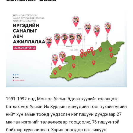
1991-1992 онд Монгол Улсын Үндсэн хуулийг хэлэлцэж
батлах үед Улсын Их Хурлын гишүүдийн тоог тухайн үеийн
нийт хүн амын тоонд үндэслэн нэг гишүүн дунджаар 27
мянган иргэнийг төлөөлөхөөр тооцоолж, 76 гишүүнтэй
байхаар хуульчилсан. Харин өнөөдөр нэг гишүүн