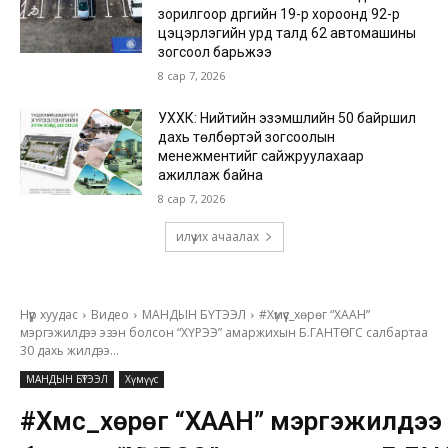
зорилгоор дүүргийн 19-р хороонд 92-р
цэцэрлэгийн урд талд 62 автомашины
зогсоол барьжээ
8 сар 7, 2026
УХХК: Нийтийн эзэмшлийн 50 байршил
дахь төлбөртэй зогсоолын
менежментийг сайжруулахаар
ажиллаж байна
8 сар 7, 2026
илүү их ачаалах