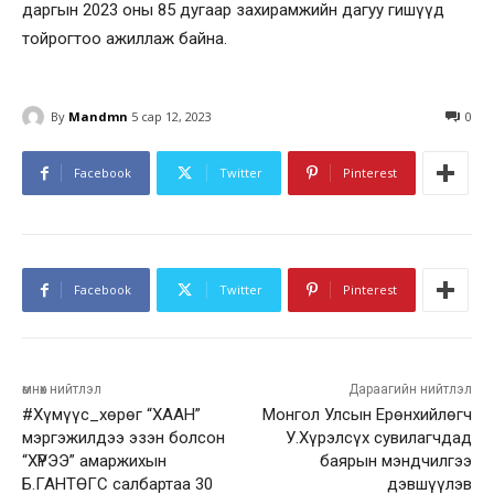
даргын 2023 оны 85 дугаар захирамжийн дагуу гишүүд
тойрогтоо ажиллаж байна.
By
Mandmn
5 сар 12, 2023
0
Facebook
Twitter
Pinterest
Facebook
Twitter
Pinterest
өмнөх нийтлэл
Дараагийн нийтлэл
#Хүмүүс_хөрөг “ХААН”
Монгол Улсын Ерөнхийлөгч
мэргэжилдээ эзэн болсон
У.Хүрэлсүх сувилагчдад
“ХҮРЭЭ” амаржихын
баярын мэндчилгээ
Б.ГАНТӨГС салбартаа 30
дэвшүүлэв