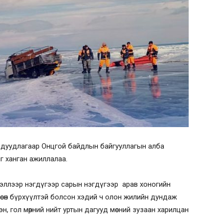
ийн дуудлагаар Онцгой байдлын байгууллагын алба
г ханган ажиллалаа.
ээллээр нэгдүгээр сарын нэгдүгээр арав хоногийн
мөсөн бүрхүүлтэй болсон хэдий ч олон жилийн дундаж
н, гол мөрний нийт уртын дагууд мөсний зузаан харилцан