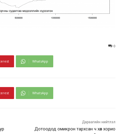
0
terest
WhatsApp
terest
WhatsApp
Дараагийн нийтлэл
тур
Дотоодод омикрон тархсан ч хөл хорио