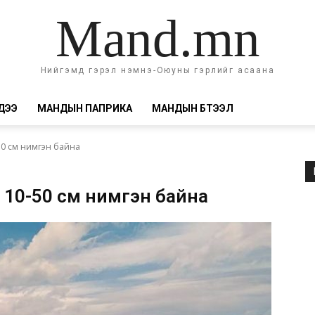
Mand.mn
Нийгэмд гэрэл нэмнэ-Оюуны гэрлийг асаана
ДЭЭ
МАНДЫН ПАПРИКА
МАНДЫН БҮТЭЭЛ
50 см нимгэн байна
н 10-50 см нимгэн байна