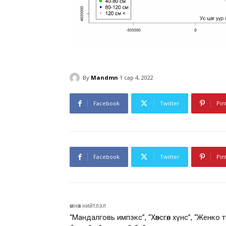
By
Mandmn
1 сар 4, 2022
Facebook
Twitter
Pin
Facebook
Twitter
Pin
өмнөх нийтлэл
“Мандалговь импэкс”, “Хөвсгөл хүнс”, “Женко 