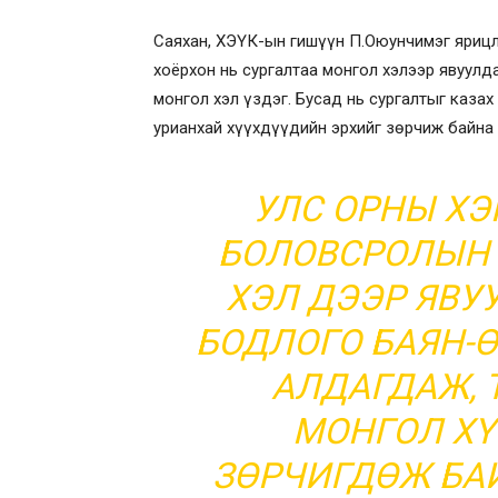
Саяхан, ХЭҮК-ын гишүүн П.Оюунчимэг ярицла
хоёрхон нь сургалтаа монгол хэлээр явуулда
монгол хэл үздэг. Бусад нь сургалтыг казах
урианхай хүүхдүүдийн эрхийг зөрчиж байна
УЛС ОРНЫ Х
БОЛОВСРОЛЫН 
ХЭЛ ДЭЭР ЯВУ
БОДЛОГО БАЯН-
АЛДАГДАЖ, 
МОНГОЛ ХҮ
ЗӨРЧИГДӨЖ БА