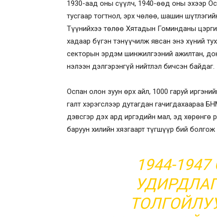
1930-аад оны сүүлч, 1940-өөд оны эхээр О
тусгаар тогтнол, эрх чөлөө, шашин шүтлэги
Түүнийхээ төлөө Хятадын Гоминданы цэргий
хадаар бүгэн тэнүүчилж явсан энэ хүний тух
секторын эрдэм шинжилгээний ажилтан, док
нэлээн дэлгэрэнгүй нийтлэл бичсэн байдаг.
Оспан олон зуун өрх айл, 1000 гаруй иргэни
галт хэрэгслээр дутагдан гачигдахаараа Б
дэвсгэр дэх ард иргэдийн мал, эд хөрөнгө р
баруун хилийн хязгаарт түгшүүр бий болгож
1944-194
УДИРДЛАГ
ТОЛГОЙЛУ