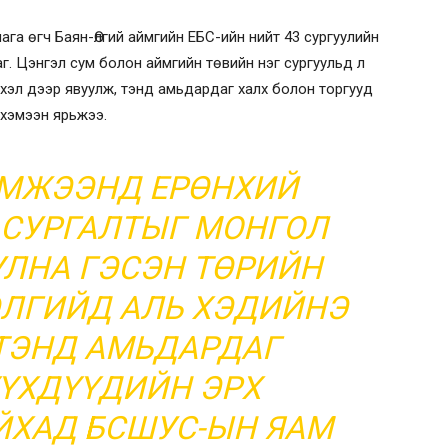
га өгч Баян-Өлгий аймгийн ЕБС-ийн нийт 43 сургуулийн
г. Цэнгэл сум болон аймгийн төвийн нэг сургуульд л
 хэл дээр явуулж, тэнд амьдардаг халх болон торгууд
 хэмээн ярьжээ.
ЭМЖЭЭНД ЕРӨНХИЙ
СУРГАЛТЫГ МОНГОЛ
УЛНА ГЭСЭН ТӨРИЙН
ӨЛГИЙД АЛЬ ХЭДИЙНЭ
ТЭНД АМЬДАРДАГ
ҮХДҮҮДИЙН ЭРХ
ЙХАД БСШУС-ЫН ЯАМ