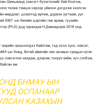
спан Шиньжанд зэвсэгт бүлэглэлийг бий болгож,
йнхээ төлөө тэмцэх нэрээр үймээн дэгдээж эхэлсэн.
н мөрдлөг, цохилтод өртөж, дүрвэн зугтааж, уул
ай ХХЕГ-ын Хилийн цэргийн төв архив, түүхийн
тор (Ph.D) дэд хурандаа Н.Даваадорж 2018 онд
йг өөрийн эрхшээлдээ байлгаж, тэд хоол хүнс, зэвсэг,
НМАУ-ын Ховд, Алтай аймгийн хил орчмын сумдын нутаг
үү зэвсэглэн халдаж, дээрэм, тонуул хийж, хүч сэлбэж,
 байсан аж.
7 ОНД БНМАУ-ЫН
УУД ОСПАНААР
УЛСАН КАЗАХЫН