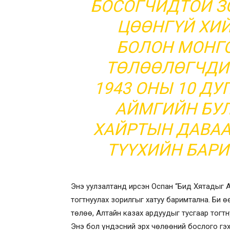
БОСОГЧИДТОЙ З
ЦӨӨНГҮЙ ХИЙ
БОЛОН МОНГ
ТӨЛӨӨЛӨГЧДИ
1943 ОНЫ 10 ДУ
АЙМГИЙН БУЛ
ХАЙРТЫН ДАВАА
ТҮҮХИЙН БАРИ
Энэ уулзалтанд ирсэн Оспан “Бид Хятадыг А
тогтнуулах зорилгыг хатуу баримтална. Би 
төлөө, Алтайн казах ардуудыг тусгаар тогт
Энэ бол үндэсний эрх чөлөөний бослого гэх