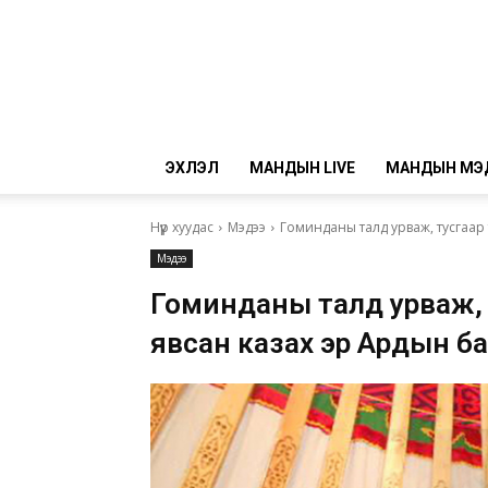
ЭХЛЭЛ
МАНДЫН LIVE
МАНДЫН МЭ
Нүүр хуудас
Мэдээ
Гоминданы талд урваж, тусгаар 
Мэдээ
Гоминданы талд урваж,
явсан казах эр Ардын баа