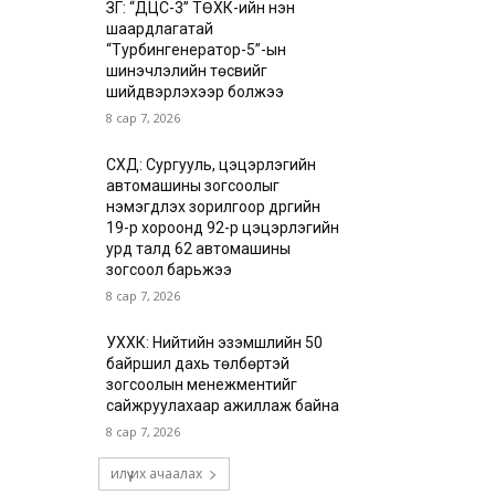
ЗГ: “ДЦС-3” ТӨХК-ийн нэн
шаардлагатай
“Турбингенератор-5”-ын
шинэчлэлийн төсвийг
шийдвэрлэхээр болжээ
8 сар 7, 2026
СХД: Сургууль, цэцэрлэгийн
автомашины зогсоолыг
нэмэгдүүлэх зорилгоор дүүргийн
19-р хороонд 92-р цэцэрлэгийн
урд талд 62 автомашины
зогсоол барьжээ
8 сар 7, 2026
УХХК: Нийтийн эзэмшлийн 50
байршил дахь төлбөртэй
зогсоолын менежментийг
сайжруулахаар ажиллаж байна
8 сар 7, 2026
илүү их ачаалах