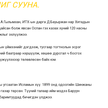
ЧИГ СУУНА.
га А.Гылымхан, ИТХ-ын дарга Д.Бауыржан нар Хятадын
айсан болж явсан Оспан гэх казах хүний 120 насны
ажлыг эхлүүлжээ.
ын үймээнийг дэгдээж, тусгаар тогтнолын эсрэг
ний баатраар нэршүүлж, хөшөө дурсгал ч босгох
үүжүүлэхээр төлөвлөсөн байх юм.
хы угсаатан Исламын хүү. 1899 онд одоогийн Шинжаны
х газар төрсөн. Түүний талаар ийм мэдээ Баруун
 баримтуудад бичигдэн үлджээ.