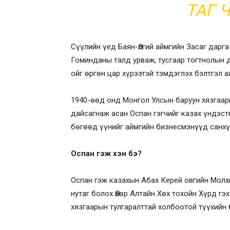
ТАГ 
Сүүлийн үед Баян-Өлгий аймгийн Засаг дар
Гоминданы талд урваж, тусгаар тогтнолын д
ойг өргөн цар хүрээтэй тэмдэглэх бэлтгэл 
1940-өөд онд Монгол Улсын баруун хязгаар
дайсагнаж асан Оспан гэгчийг казах үндэст
бөгөөд үүнийг аймгийн бизнесмэнүүд санх
Оспан гэж хэн бэ?
Оспан гэж казахын Абах Керей овгийн Мол
нутаг болох Өвөр Алтайн Хөх тохойн Хүрд гэ
хязгаарын тулгаралттай холбоотой түүхийн