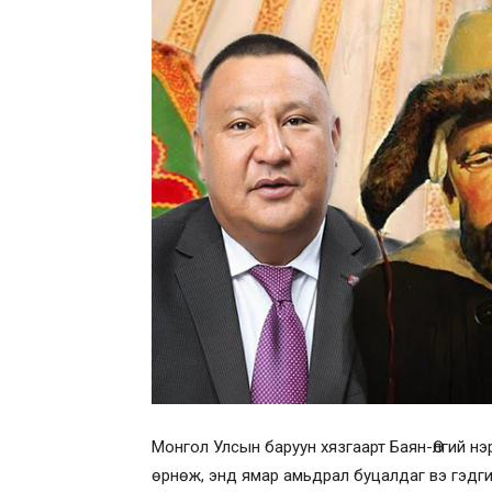
Монгол Улсын баруун хязгаарт Баян-Өлгий нэ
өрнөж, энд ямар амьдрал буцалдаг вэ гэдг