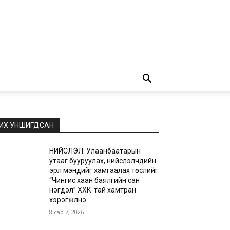
ИХ УНШИГДСАН
НИЙСЛЭЛ: Улаанбаатарын
утааг бууруулах, нийслэлчүүдийн
эрүүл мэндийг хамгаалах төслийг
“Чингис хаан баялгийн сан
нэгдэл” ХХК-тай хамтран
хэрэгжүүлнэ
8 сар 7, 2026