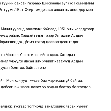
ул түүний байсан газраар Шинжааны зүгээс Гоминданы
йг түүхч Л.Бат-Очир тэмдэглэж авсан нь өнөөдөр мөн
н Мичин ууланд өвөлжиж байгаад 1951 оны хоёрдугаар
өмнөд район, Хайцай гэдэг газар Хятадын Ардын
аривчлагдаж, Өрөмч хотод цаазлагдсан гэдэг.
ин ч Монгол Улсын итгэлийг эвдэж, Хятадын
занал учруулж явсан ийм хүнийг казахууд Ардын
уухан бэлтгэж байгаа гэнэ.
й ч Монголчууд түүхээ бас марчихаагүй байгаа.
д дайсагнаж явсан казах эр ардын баатар болгохдоо
алдаж, тусгаар тогтнолд заналхийлж явсан хүнийг