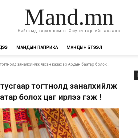
Mand.mn
Нийгэмд гэрэл нэмнэ-Оюуны гэрлийг асаана
ДЭЭ
МАНДЫН ПАПРИКА
МАНДЫН БҮТЭЭЛ
тогтнолд заналхийлж явсан казах эр Ардын баатар болох...
 тусгаар тогтнолд заналхийлж
тар болох цаг ирлээ гэж үү!