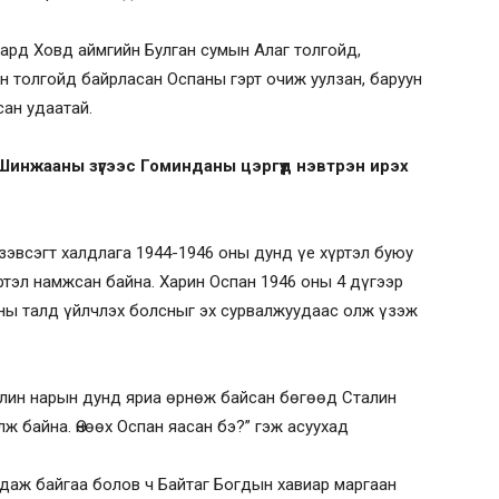
ард Ховд аймгийн Булган сумын Алаг толгойд,
н толгойд байрласан Оспаны гэрт очиж уулзан, баруун
сан удаатай.
р Шинжааны зүгээс Гоминданы цэргүүд нэвтрэн ирэх
зэвсэгт халдлага 1944-1946 оны дунд үе хүртэл буюу
тэл намжсан байна. Харин Оспан 1946 оны 4 дүгээр
аны талд үйлчлэх болсныг эх сурвалжуудаас олж үзэж
лин нарын дунд яриа өрнөж байсан бөгөөд Сталин
ж байна. Өнөөх Оспан яасан бэ?” гэж асуухад
даж байгаа болов ч Байтаг Богдын хавиар маргаан