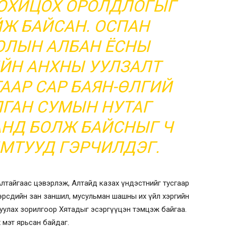
ОХИЦОХ ОРОЛДЛОГЫГ
Ж БАЙСАН. ОСПАН
ОЛЫН АЛБАН ЁСНЫ
ЙН АНХНЫ УУЛЗАЛТ
ГААР САР БАЯН-ӨЛГИЙ
ГАН СУМЫН НУТАГ
НД БОЛЖ БАЙСНЫГ Ч
МТУУД ГЭРЧИЛДЭГ.
лтайгаас цэвэрлэж, Алтайд казах үндэстнийг тусгаар
өөрсдийн зан заншил, мусульман шашны их үйл хэргийн
нуулах зорилгоор Хятадыг эсэргүүцэн тэмцэж байгаа.
 мэт ярьсан байдаг.