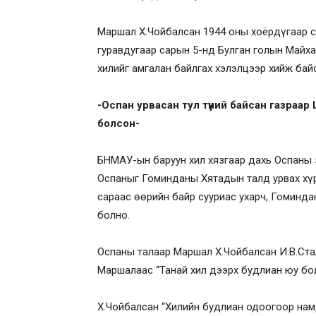
Маршал Х.Чойбалсан 1944 оны хоёрдүгаар с
гуравдугаар сарын 5-нд Булган голын Майха
хилийг амгалан байлгах хэлэлцээр хийж бай
-Оспан урвасан тул түүний байсан газраа
болсон-
БНМАУ-ын баруун хил хязгаар дахь Оспаны 
Оспаныг Гоминданы Хятадын талд урвах хүр
сараас өөрийн байр сууриас ухарч, Гоминд
болно.
Оспаны талаар Маршал Х.Чойбалсан И.В.Ста
Маршалаас “Танай хил дээрх будлиан юу бол
Х.Чойбалсан “Хилийн будлиан одоогоор нам