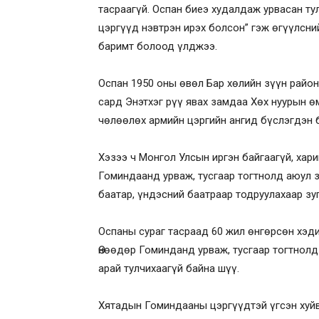
тасраагүй. Оспан биеэ худалдаж урвасан т
цэргүүд нэвтрэн ирэх болсон” гэж өгүүлсни
баримт болоод үлджээ.
Оспан 1950 оны өвөл Бар хөлийн зүүн райо
сард Энэтхэг рүү явах замдаа Хөх нуурын 
чөлөөлөх армийн цэргийн ангид бүслэгдэн б
Хэзээ ч Монгол Улсын иргэн байгаагүй, хар
Гоминдаанд урваж, тусгаар тогтнолд аюул 
баатар, үндэсний баатраар тодруулахаар зуг
Оспаны сураг тасраад 60 жил өнгөрсөн хэди
Өнөөдөр Гоминданд урваж, тусгаар тогтнол
арай тулчихаагүй байна шүү.
Хятадын Гоминдааны цэргүүдтэй үгсэн хуйв