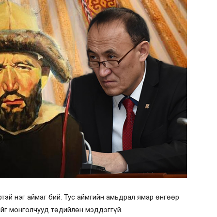
ртэй нэг аймаг бий. Тус аймгийн амьдрал ямар өнгөөр
ийг монголчууд төдийлөн мэддэггүй.