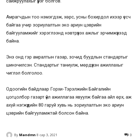
сайжруулахыг үүрэг болгов.
Амрагчдын тоо нэмэгдэж, хөрс, усны бохирдол ихээр үссч
байгаа учир зориулалтын эко ариун цэврийн
байгууламжийг хэрэглээнд нэвтрүүлэх ажлыг эрчимжүүлээд
байна.
Энэ онд гэр амралтын газар, зочид буудлын стандартыг
шинэчилсэн. Стандартыг таниулж, мөрдүүлэн ажиллахыг
чиглэл болголоо.
Одоогийн байдлаар Горхи-Тэрэлжийн Байгалийн
цогцолбор газарт үйл ажиллагаа явуулж байгаа айл өрх, аж
ахуй нэгжүүдийн 80 гаруй хувь нь зориулалтын эко ариун
цэврийн байгууламжтай болсон байна.
By
Mandmn
8 сар 3, 2021
0