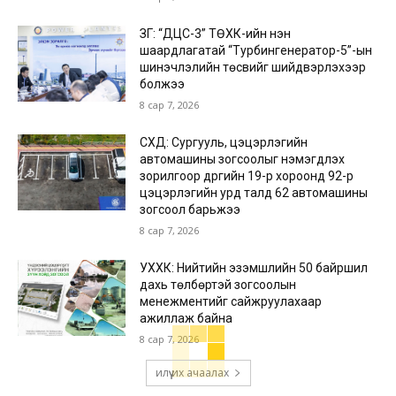
ЗГ: “ДЦС-3” ТӨХК-ийн нэн
шаардлагатай “Турбингенератор-5”-ын
шинэчлэлийн төсвийг шийдвэрлэхээр
болжээ
8 сар 7, 2026
СХД: Сургууль, цэцэрлэгийн
автомашины зогсоолыг нэмэгдүүлэх
зорилгоор дүүргийн 19-р хороонд 92-р
цэцэрлэгийн урд талд 62 автомашины
зогсоол барьжээ
8 сар 7, 2026
УХХК: Нийтийн эзэмшлийн 50 байршил
дахь төлбөртэй зогсоолын
менежментийг сайжруулахаар
ажиллаж байна
8 сар 7, 2026
илүү их ачаалах