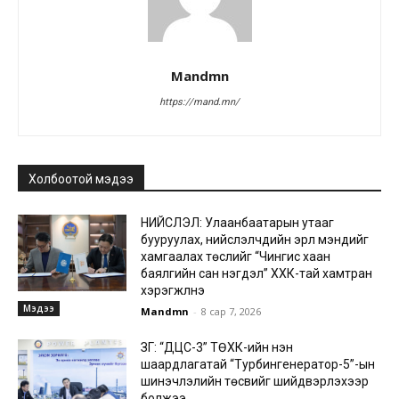
Mandmn
https://mand.mn/
Холбоотой мэдээ
НИЙСЛЭЛ: Улаанбаатарын утааг
бууруулах, нийслэлчүүдийн эрүүл мэндийг
хамгаалах төслийг “Чингис хаан
баялгийн сан нэгдэл” ХХК-тай хамтран
хэрэгжүүлнэ
Мэдээ
Mandmn
-
8 сар 7, 2026
ЗГ: “ДЦС-3” ТӨХК-ийн нэн
шаардлагатай “Турбингенератор-5”-ын
шинэчлэлийн төсвийг шийдвэрлэхээр
болжээ