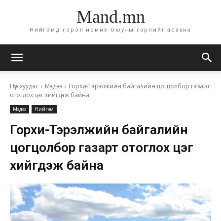
Mand.mn
Нийгэмд гэрэл нэмнэ-Оюуны гэрлийг асаана
Нүүр хуудас
Мэдээ
Горхи-Тэрэлжийн байгалийн цогцолбор газарт
отоглох цэг хийгдэж байна
Мэдээ
Нийгэм
Горхи-Тэрэлжийн байгалийн
цогцолбор газарт отоглох цэг
хийгдэж байна