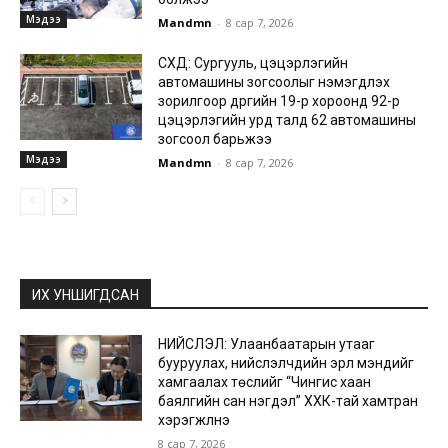
Мэдээ
Mandmn
-
8 сар 7, 2026
СХД: Сургууль, цэцэрлэгийн
автомашины зогсоолыг нэмэгдүүлэх
зорилгоор дүүргийн 19-р хороонд 92-р
цэцэрлэгийн урд талд 62 автомашины
зогсоол барьжээ
Мэдээ
Mandmn
-
8 сар 7, 2026
ИХ УНШИГДСАН
НИЙСЛЭЛ: Улаанбаатарын утааг
бууруулах, нийслэлчүүдийн эрүүл мэндийг
хамгаалах төслийг “Чингис хаан
баялгийн сан нэгдэл” ХХК-тай хамтран
хэрэгжүүлнэ
8 сар 7, 2026