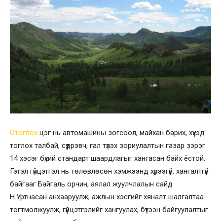
Отоглох
цэг нь автомашины зогсоол, майхан барих, хүүхэд
тоглох талбай, сүүдрэвч, гал түлэх зориулалтын газар зэрэг
14 хэсэг бүхий стандарт шаардлагыг хангасан байх ёстой.
Гэтэл гүйцэтгэл нь төлөвлөсөн хэмжээнд хүрээгүй, хангалтгүй
байгааг Байгаль орчин, аялал жуулчлалын сайд
Н.Уртнасан анхааруулж, ажлын хэсгийг хяналт шалгалтаа
тогтмолжуулж, гүйцэтгэлийг хангуулах, бүтээн байгуулалтыг