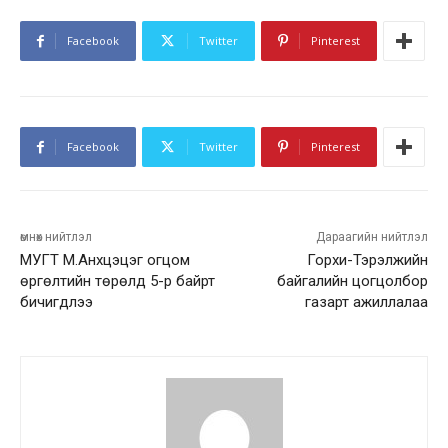
Facebook
Twitter
Pinterest
Facebook
Twitter
Pinterest
өмнөх нийтлэл
Дараагийн нийтлэл
МУГТ М.Анхцэцэг огцом
Горхи-Тэрэлжийн
өргөлтийн төрөлд 5-р байрт
байгалийн цогцолбор
бичигдлээ
газарт ажиллалаа