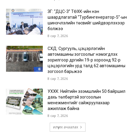
ЗГ: “ДЦС-3” ТӨХК-ийн нэн
шаардлагатай “Турбингенератор-5”-ын
шинэчлэлийн төсвийг шийдвэрлэхээр
болжээ
8 сар 7, 2026
СХД: Сургууль, цэцэрлэгийн
автомашины зогсоолыг нэмэгдүүлэх
зорилгоор дүүргийн 19-р хороонд 92-р
цэцэрлэгийн урд талд 62 автомашины
зогсоол барьжээ
8 сар 7, 2026
УХХК: Нийтийн эзэмшлийн 50 байршил
дахь төлбөртэй зогсоолын
менежментийг сайжруулахаар
ажиллаж байна
8 сар 7, 2026
илүү их ачаалах