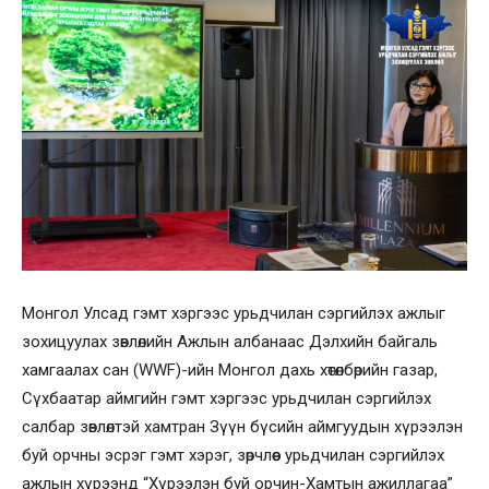
Монгол Улсад гэмт хэргээс урьдчилан сэргийлэх ажлыг
зохицуулах зөвлөлийн Ажлын албанаас Дэлхийн байгаль
хамгаалах сан (WWF)-ийн Монгол дахь хөтөлбөрийн газар,
Сүхбаатар аймгийн гэмт хэргээс урьдчилан сэргийлэх
салбар зөвлөлтэй хамтран Зүүн бүсийн аймгуудын хүрээлэн
буй орчны эсрэг гэмт хэрэг, зөрчлөөс урьдчилан сэргийлэх
ажлын хүрээнд “Хүрээлэн буй орчин-Хамтын ажиллагаа”