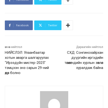
Facebook
Twitter
өмнөх нийтлэл
Дараагийн нийтлэл
НИЙСЛЭЛ: Улаанбаатар
СХД: Сонгинохайрхан
хотын аварга шалгаруулах
дүүргийн иргэдийн
“Ирээдүйн мистер-2025”
төлөөлөгчдийн хурлын зөвлөл
тэмцээн энэ сарын 29-ний
хуралдаж байна
өдөр болно