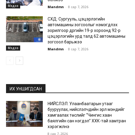
Мэдээ
Mandmn
-
8 сар 7, 2026
СХД: Сургууль, цэцэрлэгийн
автомашины зогсоолыг нэмэгдүүлэх
зорилгоор дүүргийн 19-р хороонд 92-р
цэцэрлэгийн урд талд 62 автомашины
зогсоол барьжээ
Мэдээ
Mandmn
-
8 сар 7, 2026
ИХ УНШИГДСАН
НИЙСЛЭЛ: Улаанбаатарын утааг
бууруулах, нийслэлчүүдийн эрүүл мэндийг
хамгаалах төслийг “Чингис хаан
баялгийн сан нэгдэл” ХХК-тай хамтран
хэрэгжүүлнэ
8 сар 7, 2026