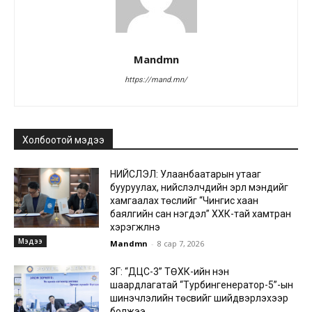
Mandmn
https://mand.mn/
Холбоотой мэдээ
НИЙСЛЭЛ: Улаанбаатарын утааг
бууруулах, нийслэлчүүдийн эрүүл мэндийг
хамгаалах төслийг “Чингис хаан
баялгийн сан нэгдэл” ХХК-тай хамтран
хэрэгжүүлнэ
Мэдээ
Mandmn
-
8 сар 7, 2026
ЗГ: “ДЦС-3” ТӨХК-ийн нэн
шаардлагатай “Турбингенератор-5”-ын
шинэчлэлийн төсвийг шийдвэрлэхээр
болжээ