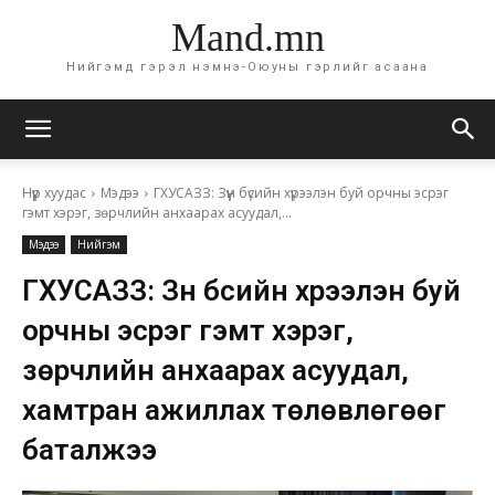
Mand.mn
Нийгэмд гэрэл нэмнэ-Оюуны гэрлийг асаана
Нүүр хуудас
Мэдээ
ГХУСАЗЗ: Зүүн бүсийн хүрээлэн буй орчны эсрэг
гэмт хэрэг, зөрчлийн анхаарах асуудал,...
Мэдээ
Нийгэм
ГХУСАЗЗ: Зүүн бүсийн хүрээлэн буй
орчны эсрэг гэмт хэрэг,
зөрчлийн анхаарах асуудал,
хамтран ажиллах төлөвлөгөөг
баталжээ