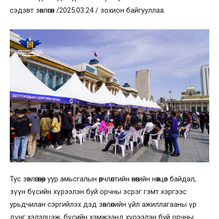
сэдэвт зөвлөгөөн /2025.03.24 / зохион байгууллаа.
Тус зөвлөгөөнөөр уур амьсгалын өөрчлөлтийн өнөөгийн нөхцөл байдал,
зүүн бүсийн хүрээлэн буй орчны эсрэг гэмт хэргээс
урьдчилан сэргийлэх дэд зөвлөлийн үйл ажиллагааны үр
дүнг хэлэлцэж, бүсийн хэмжээнд хүрээлэн буй орчны