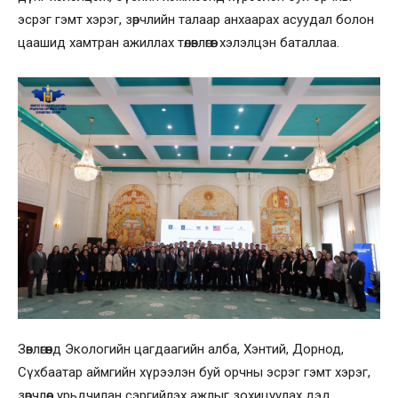
эсрэг гэмт хэрэг, зөрчлийн талаар анхаарах асуудал болон
цаашид хамтран ажиллах төлөвлөгөөг хэлэлцэн баталлаа.
Зөвлөгөөнд Экологийн цагдаагийн алба, Хэнтий, Дорнод,
Сүхбаатар аймгийн хүрээлэн буй орчны эсрэг гэмт хэрэг,
зөрчлөөс урьдчилан сэргийлэх ажлыг зохицуулах дэд