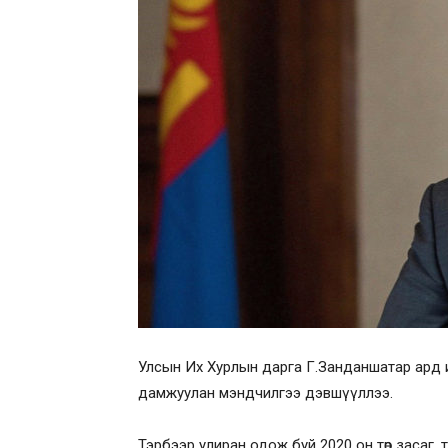
Улсын Их Хурлын дарга Г.Занданшатар ард и
дамжуулан мэндчилгээ дэвшүүллээ.
Тэрбээр улиран одож буй 2020 он төр засаг,