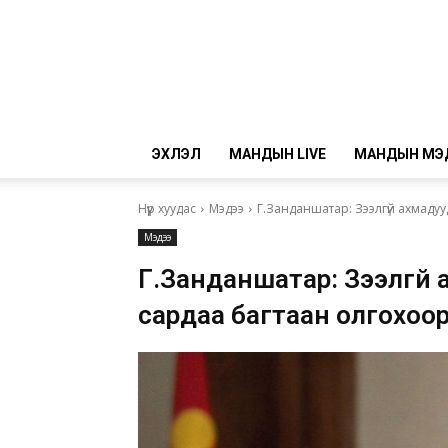
ЭХЛЭЛ
МАНДЫН LIVE
МАНДЫН МЭ
Нүүр хуудас
Мэдээ
Г.Занданшатар: Зээлгүй ахмадуу
Мэдээ
Г.Занданшатар: Зээлгүй 
сардаа багтаан олгохоо