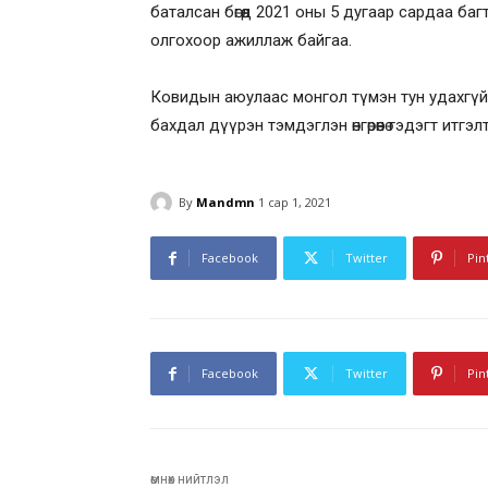
баталсан бөгөөд 2021 оны 5 дугаар сардаа багт
олгохоор ажиллаж байгаа.
Ковидын аюулаас монгол түмэн тун удахгүй
бахдал дүүрэн тэмдэглэн өнгөрөөнө гэдэгт ит
By
Mandmn
1 сар 1, 2021
Facebook
Twitter
Pin
Facebook
Twitter
Pin
өмнөх нийтлэл