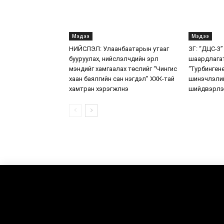
Мэдээ
Мэдээ
НИЙСЛЭЛ: Улаанбаатарын утааг
ЗГ: “ДЦС-3”
бууруулах, нийслэлчүүдийн эрүүл
шаардлага
мэндийг хамгаалах төслийг “Чингис
“Турбинген
хаан баялгийн сан нэгдэл” ХХК-тай
шинэчлэлий
хамтран хэрэгжүүлнэ
шийдвэрлэ