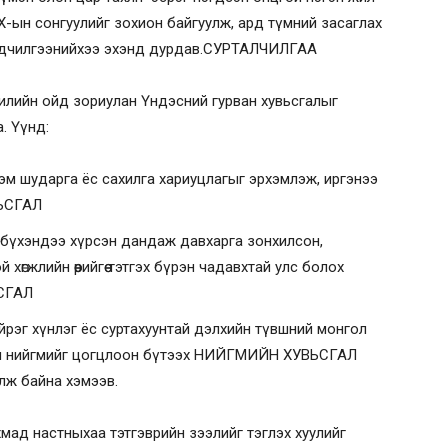
ИХ-ын сонгуулийг зохион байгуулж, ард түмний засаглах
мэндчилгээнийхээ эхэнд дурдав.СУРТАЛЧИЛГАА
лийн ойд зориулан Үндэсний гурван хувьсгалыг
. Үүнд:
гэм шударга ёс сахилга хариуцлагыг эрхэмлэж, иргэнээ
ВЬСГАЛ
эн бүхэндээ хүрсэн дандаж давхарга зонхилсон,
өгжлийн өөрийгөө тэтгэх бүрэн чадавхтай улс болох
СГАЛ
йрэг хүнлэг ёс суртахуунтай дэлхийн түвшний монгол
йван нийгмийг цогцлоон бүтээх НИЙГМИЙН ХУВЬСГАЛ
үлж байна хэмээв.
хмад настныхаа тэтгэврийн зээлийг тэглэх хуулийг