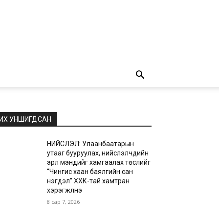
ИХ УНШИГДСАН
НИЙСЛЭЛ: Улаанбаатарын
утааг бууруулах, нийслэлчүүдийн
эрүүл мэндийг хамгаалах төслийг
“Чингис хаан баялгийн сан
нэгдэл” ХХК-тай хамтран
хэрэгжүүлнэ
8 сар 7, 2026