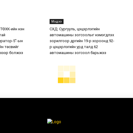
Мэдээ
 ТӨХК-ийн нэн
СХД: Сургууль, цэцэрлэгийн
тай
автомашины зогсоолыг нэмэгдүүлэх
ератор-5”-ын
зорилгоор дүүргийн 19-р хороонд 92-
н төсвийг
р цэцэрлэгийн урд талд 62
хээр болжээ
автомашины зогсоол барьжээ