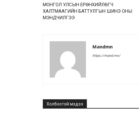
МОНГОЛ УЛСЫН ЕРӨНХИЙЛӨГЧ
ХАЛТМААГИЙН БАТТУЛГЫН ШИНЭ ОНЫ
МЭНДЧИЛГЭЭ
Mandmn
https://mand.mn/
Холбоотой мэдээ