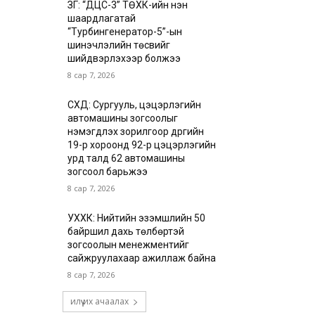
ЗГ: “ДЦС-3” ТӨХК-ийн нэн
шаардлагатай
“Турбингенератор-5”-ын
шинэчлэлийн төсвийг
шийдвэрлэхээр болжээ
8 сар 7, 2026
СХД: Сургууль, цэцэрлэгийн
автомашины зогсоолыг
нэмэгдүүлэх зорилгоор дүүргийн
19-р хороонд 92-р цэцэрлэгийн
урд талд 62 автомашины
зогсоол барьжээ
8 сар 7, 2026
УХХК: Нийтийн эзэмшлийн 50
байршил дахь төлбөртэй
зогсоолын менежментийг
сайжруулахаар ажиллаж байна
8 сар 7, 2026
илүү их ачаалах