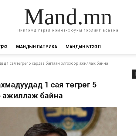
Mand.mn
Нийгэмд гэрэл нэмнэ-Оюуны гэрлийг асаана
ДЭЭ
МАНДЫН ПАПРИКА
МАНДЫН БҮТЭЭЛ
дад 1 сая төгрөг 5 сардаа багтаан олгохоор ажиллаж байна
ахмадуудад 1 сая төгрөг 5
р ажиллаж байна