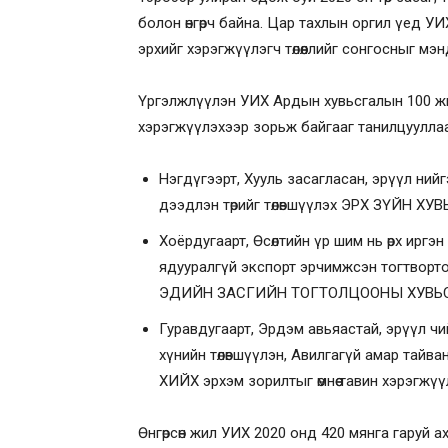
болон өнгөрч байна. Цар тахлын оргил үед У
эрхийг хэрэгжүүлэгч төлөөллийг сонгосныг 
Үргэлжлүүлэн УИХ Ардын хувьсгалын 100 жи
хэрэгжүүлэхээр зорьж байгааг танилцууллаа
Нэгдүгээрт, Хууль засагласан, эрүүл ний
дээдлэн төрийг төлөвшүүлэх ЭРХ ЗҮЙН ХУ
Хоёрдугаарт, Өсөлтийн үр шим нь өрх ирг
ядууралгүй экспорт эрчимжсэн тогтвортой х
ЭДИЙН ЗАСГИЙН ТОГТОЛЦООНЫ ХУВЬ
Гуравдугаарт, Эрдэм авьяастай, эрүүл чи
хүнийн төлөвшүүлэн, Авилгагүй амар та
ХИЙХ эрхэм зорилтыг өмнөө тавин хэрэгжү
Өнгөрсөн жил УИХ 2020 онд 420 мянга гаруй а