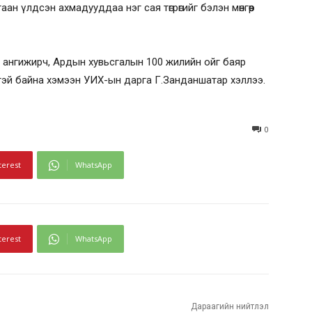
аан үлдсэн ахмадууддаа нэг сая төгрөгийг бэлэн мөнгөөр
 ангижирч, Ардын хувьсгалын 100 жилийн ойг баяр
гэлтэй байна хэмээн УИХ-ын дарга Г.Занданшатар хэллээ.
0
terest
WhatsApp
terest
WhatsApp
Дараагийн нийтлэл