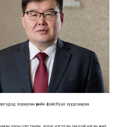
ргэдэд зориулан өөрийн фэйсбүүк хуудсаараа
 түмэн олон цар тахлн эсрэг нэгдсэн онцгой нэгэн жил